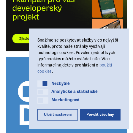
Snažíme se poskytovat služby v co nejvyšší
kvalitě, proto naše stránky využívají
technologii cookies. Povolení jednotlivých
typů cookies můžete ovládat níže. Více
informací najdete v prohlášení o
použití
cookies
.
Nezbytné
Nezbytné
Analytické a statistické
Analytické a statistické
Marketingové
Marketingové
Uložit nastavení
Povolit všechny