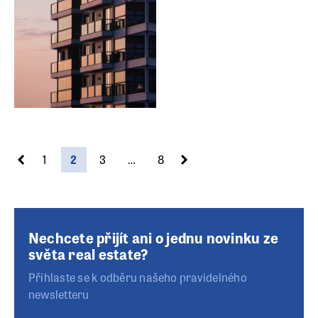
1
2
3
…
8
Nechcete přijít ani o jednu novinku ze
světa real estate?
Přihlaste se k odběru našeho pravidelného
newsletteru