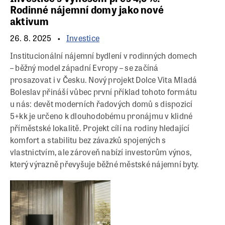
Rodinné nájemní domy jako nové
aktivum
26. 8. 2025
Investice
Institucionální nájemní bydlení v rodinných domech
– běžný model západní Evropy – se začíná
prosazovat i v Česku. Nový projekt Dolce Vita Mladá
Boleslav přináší vůbec první příklad tohoto formátu
u nás: devět moderních řadových domů s dispozicí
5+kk je určeno k dlouhodobému pronájmu v klidné
příměstské lokalitě. Projekt cílí na rodiny hledající
komfort a stabilitu bez závazků spojených s
vlastnictvím, ale zároveň nabízí investorům výnos,
který výrazně převyšuje běžné městské nájemní byty.