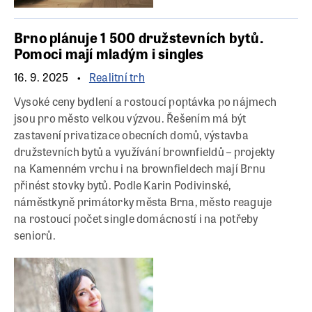
Brno plánuje 1 500 družstevních bytů.
Pomoci mají mladým i singles
16. 9. 2025
Realitní trh
Vysoké ceny bydlení a rostoucí poptávka po nájmech
jsou pro město velkou výzvou. Řešením má být
zastavení privatizace obecních domů, výstavba
družstevních bytů a využívání brownfieldů – projekty
na Kamenném vrchu i na brownfieldech mají Brnu
přinést stovky bytů. Podle Karin Podivinské,
náměstkyně primátorky města Brna, město reaguje
na rostoucí počet single domácností i na potřeby
seniorů.