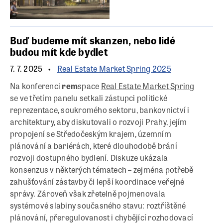
Buď budeme mít skanzen, nebo lidé
budou mít kde bydlet
7. 7. 2025
Real Estate Market Spring 2025
Na konferenci
rem
space
Real Estate Market Spring
se ve třetím panelu setkali zástupci politické
reprezentace, soukromého sektoru, bankovnictví i
architektury, aby diskutovali o rozvoji Prahy, jejím
propojení se Středočeským krajem, územním
plánování a bariérách, které dlouhodobě brání
rozvoji dostupného bydlení. Diskuze ukázala
konsenzus v některých tématech – zejména potřebě
zahušťování zástavby či lepší koordinace veřejné
správy. Zároveň však zřetelně pojmenovala
systémové slabiny současného stavu: roztříštěné
plánování, přeregulovanost i chybějící rozhodovací