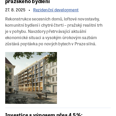
pražského bydlení
27. 8. 2025
Rezidenční development
Rekonstrukce secesních domů, loftové novostavby,
komunitní bydlení i chytré čtvrti – pražský realitní trh
je v pohybu. Navzdory přetrvávající aktuální
ekonomické situaci a vysokým úrokovým sazbám
zůstává poptávka po nových bytech v Praze silná.
Investice s výnosem přes 4,5 %: