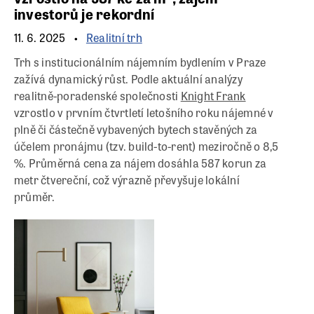
investorů je rekordní
11. 6. 2025
Realitní trh
Trh s institucionálním nájemním bydlením v Praze
zažívá dynamický růst. Podle aktuální analýzy
realitně-poradenské společnosti
Knight Frank
vzrostlo v prvním čtvrtletí letošního roku nájemné v
plně či částečně vybavených bytech stavěných za
účelem pronájmu (tzv. build-to-rent) meziročně o 8,5
%. Průměrná cena za nájem dosáhla 587 korun za
metr čtvereční, což výrazně převyšuje lokální
průměr.