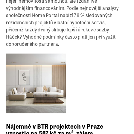
nejen nemovitostí samotnou, ale i zdánlivě
výhodnějším financováním. Podle nejnovější analýzy
společnosti Home Portal nabízí 78 % sledovaných
rezidenčních projektů vlastní hypoteční servis,
přičemž každý druhý slibuje lepší úrokové sazby.
Háček? Výhodné podmínky často platí jen při využití
doporučeného partnera.
Nájemné v BTR projektech v Praze
vzrostlo na 587 kč za m², zájem