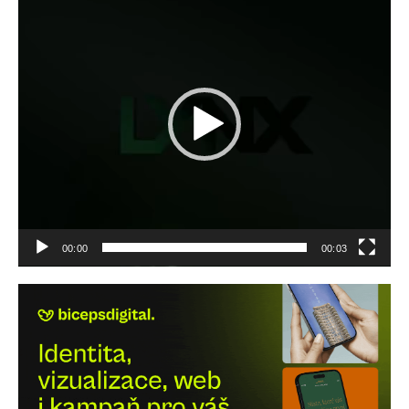
přehrávač
00:00
00:03