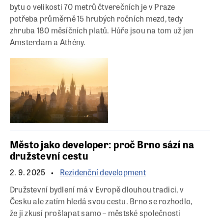
bytu o velikosti 70 metrů čtverečních je v Praze
potřeba průměrně 15 hrubých ročních mezd, tedy
zhruba 180 měsíčních platů. Hůře jsou na tom už jen
Amsterdam a Athény.
Město jako developer: proč Brno sází na
družstevní cestu
2. 9. 2025
Rezidenční development
Družstevní bydlení má v Evropě dlouhou tradici, v
Česku ale zatím hledá svou cestu. Brno se rozhodlo,
že ji zkusí prošlapat samo – městské společnosti