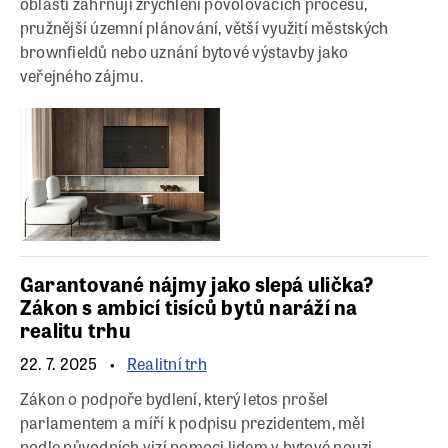
oblasti zahrnují zrychlení povolovacích procesů,
pružnější územní plánování, větší využití městských
brownfieldů nebo uznání bytové výstavby jako
veřejného zájmu.
Garantované nájmy jako slepá ulička?
Zákon s ambicí tisíců bytů naráží na
realitu trhu
22. 7. 2025
Realitní trh
Zákon o podpoře bydlení, který letos prošel
parlamentem a míří k podpisu prezidentem, měl
podle původních vizí pomoci lidem v bytové nouzi,