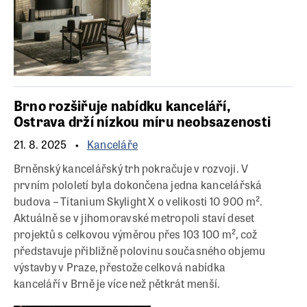
Brno rozšiřuje nabídku kanceláří,
Ostrava drží nízkou míru neobsazenosti
21. 8. 2025
Kanceláře
Brněnský kancelářský trh pokračuje v rozvoji. V
prvním pololetí byla dokončena jedna kancelářská
budova – Titanium Skylight X o velikosti 10 900 m².
Aktuálně se v jihomoravské metropoli staví deset
projektů s celkovou výměrou přes 103 100 m², což
představuje přibližně polovinu současného objemu
výstavby v Praze, přestože celková nabídka
kanceláří v Brně je více než pětkrát menší.