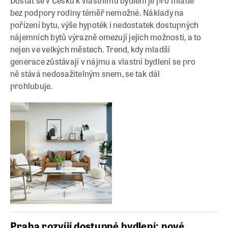
Dostat se v Česku k vlastnímu bydlení je pro mladé
bez podpory rodiny téměř nemožné. Náklady na
pořízení bytu, výše hypoték i nedostatek dostupných
nájemních bytů výrazně omezují jejich možnosti, a to
nejen ve velkých městech. Trend, kdy mladší
generace zůstávají v nájmu a vlastní bydlení se pro
ně stává nedosažitelným snem, se tak dál
prohlubuje.
Praha rozvíjí dostupné bydlení: nové