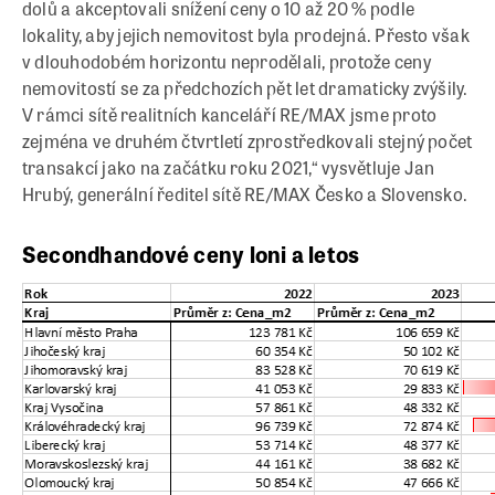
dolů a akceptovali snížení ceny o 10 až 20 % podle
lokality, aby jejich nemovitost byla prodejná. Přesto však
v dlouhodobém horizontu neprodělali, protože ceny
nemovitostí se za předchozích pět let dramaticky zvýšily.
V rámci sítě realitních kanceláří RE/MAX jsme proto
zejména ve druhém čtvrtletí zprostředkovali stejný počet
transakcí jako na začátku roku 2021,“ vysvětluje Jan
Hrubý, generální ředitel sítě RE/MAX Česko a Slovensko.
Secondhandové ceny loni a letos