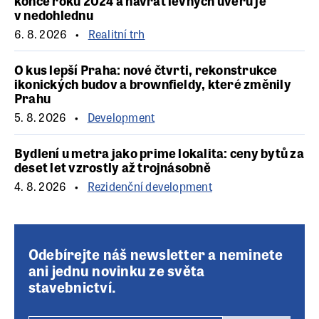
konce roku 2024 a návrat levných úvěrů je
v nedohlednu
6. 8. 2026
Realitní trh
O kus lepší Praha: nové čtvrti, rekonstrukce
ikonických budov a brownfieldy, které změnily
Prahu
5. 8. 2026
Development
Bydlení u metra jako prime lokalita: ceny bytů za
deset let vzrostly až trojnásobně
4. 8. 2026
Rezidenční development
Odebírejte náš newsletter a neminete
ani jednu novinku ze světa
stavebnictví.