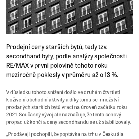
Prodejní ceny starších bytů, tedy tzv.
secondhand byty, podle analýzy společnosti
RE/MAX v první polovině tohoto roku
meziročně poklesly v průměru až o 13 %.
V důsledku tohoto snížení došlo ve druhém čtvrtletí
k oživení obchodní aktivity a díky tomu se množství
prodaných starších bytů vrací na úroveň začátku roku
2021. Současný vývoj ale naznačuje, že tento cenový
propad už končí a ceny secondhandu se už stabilizovaly.
„Prodávají pochopili, že poptávka na trhu v Česku šla