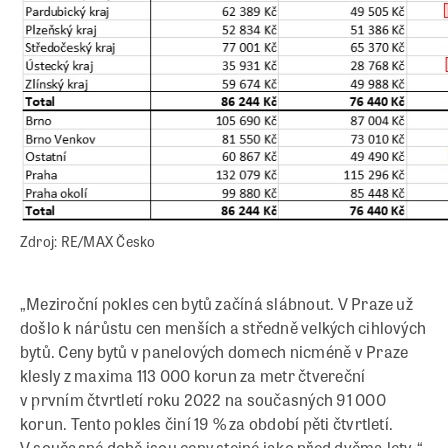
Zdroj: RE/MAX Česko
„Meziroční pokles cen bytů začíná slábnout. V Praze už
došlo k nárůstu cen menších a středně velkých cihlových
bytů. Ceny bytů v panelových domech nicméně v Praze
klesly z maxima 113 000 korun za metr čtvereční
v prvním čtvrtletí roku 2022 na současných 91 000
korun. Tento pokles činí 19 % za období pěti čtvrtletí.
V současné době jsou ceny stejné jako před dvěma lety, “