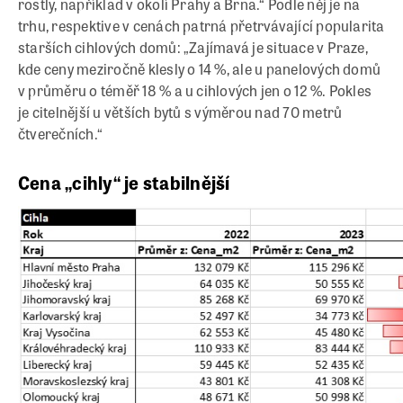
rostly, například v okolí Prahy a Brna.“ Podle něj je na
trhu, respektive v cenách patrná přetrvávající popularita
starších cihlových domů: „Zajímavá je situace v Praze,
kde ceny meziročně klesly o 14 %, ale u panelových domů
v průměru o téměř 18 % a u cihlových jen o 12 %. Pokles
je citelnější u větších bytů s výměrou nad 70 metrů
čtverečních.“
Cena „cihly“ je stabilnější