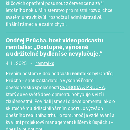
klíčových opatření posunout z července na září
letošního roku. Ministerstvo pro místní rozvoj chce
systém upravit kvůli rozpočtu i administrativě,
finální rámec ale zatím chybí.
Ondřej Průcha, host video podcastu
remtalks: „Dostupné, výnosné
a udržitelné bydlení se nevylučuje.“
4. 11. 2025
remtalks
Prvním hostem video podcastu
rem
talks byl Ondřej
Průcha – spoluzakladatel a výkonný ředitel
developerské společnosti
SVOBODA & PRUCHA
,
který se ve světě developmentu pohybuje s vizí i
zkušenostmi. Povídali jsme si o developmentu jako o
skutečně multidisciplinárním oboru, o výzvách
dnešního realitního trhu i o tom, proč je vzdělávání a
kvalitní projektový management klíčem k úspěchu –
dnes i v budoucnu.