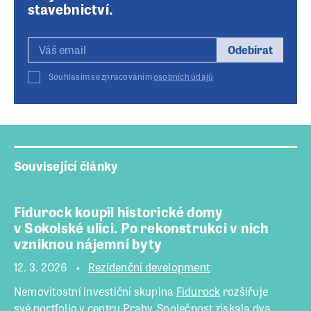
stavebnictví.
Odebírat
Souhlasím se zpracováním
osobních údajů
Související články
Fidurock koupil historické domy
v Sokolské ulici. Po rekonstrukci v nich
vzniknou nájemní byty
12. 3. 2026
Rezidenční development
Nemovitostní investiční skupina
Fidurock
rozšiřuje
své portfolio v centru Prahy. Společnost získala dva