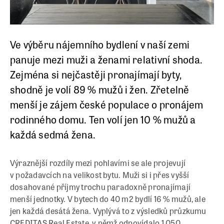
Ve výběru nájemního bydlení v naší zemi
panuje mezi muži a ženami relativní shoda.
Zejména si nejčastěji pronajímají byty,
shodně je volí 89 % mužů i žen. Zřetelně
menší je zájem české populace o pronájem
rodinného domu. Ten volí jen 10 % mužů a
každá sedmá žena.
Výraznější rozdíly mezi pohlavími se ale projevují
v požadavcích na velikost bytu. Muži si i přes vyšší
dosahované příjmy trochu paradoxně pronajímají
menší jednotky. V bytech do 40 m2 bydlí 16 % mužů, ale
jen každá desátá žena. Vyplývá to z výsledků průzkumu
CREDITAS Real Estate, v němž odpovídalo 1 050