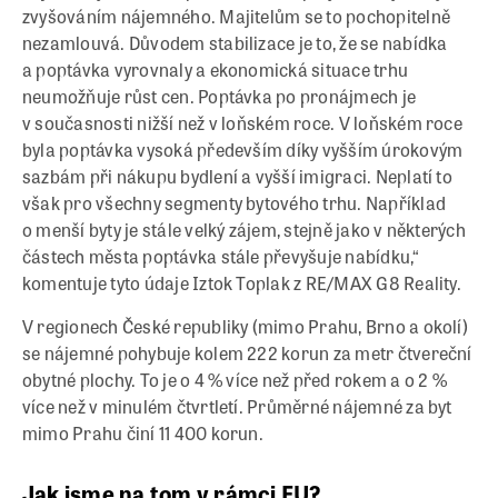
zvyšováním nájemného. Majitelům se to pochopitelně
nezamlouvá. Důvodem stabilizace je to, že se nabídka
a poptávka vyrovnaly a ekonomická situace trhu
neumožňuje růst cen. Poptávka po pronájmech je
v současnosti nižší než v loňském roce. V loňském roce
byla poptávka vysoká především díky vyšším úrokovým
sazbám při nákupu bydlení a vyšší imigraci. Neplatí to
však pro všechny segmenty bytového trhu. Například
o menší byty je stále velký zájem, stejně jako v některých
částech města poptávka stále převyšuje nabídku,“
komentuje tyto údaje Iztok Toplak z RE/MAX G8 Reality.
V regionech České republiky (mimo Prahu, Brno a okolí)
se nájemné pohybuje kolem 222 korun za metr čtvereční
obytné plochy. To je o 4 % více než před rokem a o 2 %
více než v minulém čtvrtletí. Průměrné nájemné za byt
mimo Prahu činí 11 400 korun.
Jak jsme na tom v rámci EU?