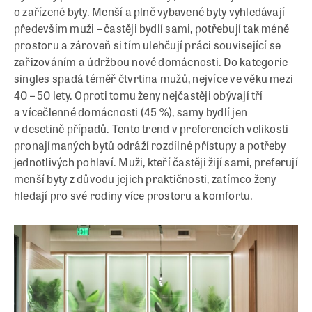
o zařízené byty. Menší a plně vybavené byty vyhledávají
především muži – častěji bydlí sami, potřebují tak méně
prostoru a zároveň si tím ulehčují práci související se
zařizováním a údržbou nové domácnosti. Do kategorie
singles spadá téměř čtvrtina mužů, nejvíce ve věku mezi
40 – 50 lety. Oproti tomu ženy nejčastěji obývají tří
a vícečlenné domácnosti (45 %), samy bydlí jen
v desetině případů. Tento trend v preferencích velikosti
pronajímaných bytů odráží rozdílné přístupy a potřeby
jednotlivých pohlaví. Muži, kteří častěji žijí sami, preferují
menší byty z důvodu jejich praktičnosti, zatímco ženy
hledají pro své rodiny více prostoru a komfortu.