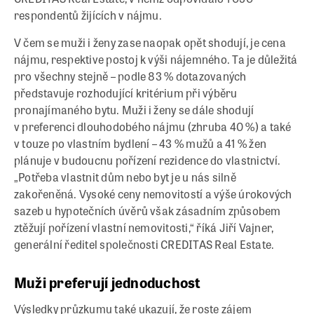
respondentů žijících v nájmu.
V čem se muži i ženy zase naopak opět shodují, je cena
nájmu, respektive postoj k výši nájemného. Ta je důležitá
pro všechny stejně – podle 83 % dotazovaných
představuje rozhodující kritérium při výběru
pronajímaného bytu. Muži i ženy se dále shodují
v preferenci dlouhodobého nájmu (zhruba 40 %) a také
v touze po vlastním bydlení – 43 % mužů a 41 % žen
plánuje v budoucnu pořízení rezidence do vlastnictví.
„Potřeba vlastnit dům nebo byt je u nás silně
zakořeněná. Vysoké ceny nemovitostí a výše úrokových
sazeb u hypotečních úvěrů však zásadním způsobem
ztěžují pořízení vlastní nemovitosti,“ říká Jiří Vajner,
generální ředitel společnosti CREDITAS Real Estate.
Muži preferují jednoduchost
Výsledky průzkumu také ukazují, že roste zájem