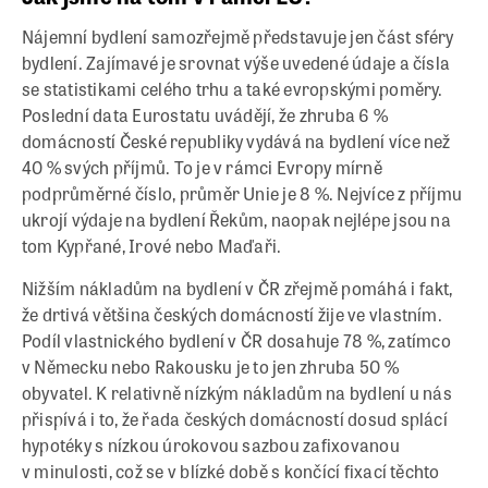
Nájemní bydlení samozřejmě představuje jen část sféry
bydlení. Zajímavé je srovnat výše uvedené údaje a čísla
se statistikami celého trhu a také evropskými poměry.
Poslední data Eurostatu uvádějí, že zhruba 6 %
domácností České republiky vydává na bydlení více než
40 % svých příjmů. To je v rámci Evropy mírně
podprůměrné číslo, průměr Unie je 8 %. Nejvíce z příjmu
ukrojí výdaje na bydlení Řekům, naopak nejlépe jsou na
tom Kypřané, Irové nebo Maďaři.
Nižším nákladům na bydlení v ČR zřejmě pomáhá i fakt,
že drtivá většina českých domácností žije ve vlastním.
Podíl vlastnického bydlení v ČR dosahuje 78 %, zatímco
v Německu nebo Rakousku je to jen zhruba 50 %
obyvatel. K relativně nízkým nákladům na bydlení u nás
přispívá i to, že řada českých domácností dosud splácí
hypotéky s nízkou úrokovou sazbou zafixovanou
v minulosti, což se v blízké době s končící fixací těchto