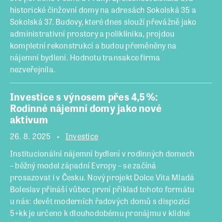
historické činžovní domy na adresách Sokolská 35 a
Sokolská 37. Budovy, které dnes slouží převážně jako
administrativní prostory a poliklinika, projdou
kompletní rekonstrukcí a budou přeměněny na
nájemní bydlení. Hodnotu transakce firma
nezveřejnila.
Investice s výnosem přes 4,5 %:
Rodinné nájemní domy jako nové
aktivum
26. 8. 2025
Investice
Institucionální nájemní bydlení v rodinných domech
– běžný model západní Evropy – se začíná
prosazovat i v Česku. Nový projekt Dolce Vita Mladá
Boleslav přináší vůbec první příklad tohoto formátu
u nás: devět moderních řadových domů s dispozicí
5+kk je určeno k dlouhodobému pronájmu v klidné