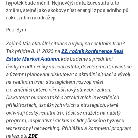
hypoték bude měnit. Nejnovější data Eurostatu tuto
změnu, stejně jako skokový růst energií z posledního půl
roku, zatím neodrážejí.
Petr Bým
Zajímá Vás aktuální situace a vývoj na realitním trhu?
Tak přijďte 8. 11. 2023 na
22. ročník konference Real
, kde budeme s předními
Estate Market Autumn
českými odborníky na real estate, development, investice
a územní plánovaní diskutovat o aktuální situaci a vývoji
na realitním trhu, strategickém rozvoji měst
a o změnách, které přináší nový stavební zákon.
Diskutovat budeme také o atraktivních investičních
příležitostech, úspěšných vizích a strategiích, které
ovlivňují český realitní trh.
Těšit se můžete na nabitý
program, inspirativní diskuse s lídry českého byznysu,
workshopy i networking. Přihlášku a kompletní program
naleznete
.
ZDE