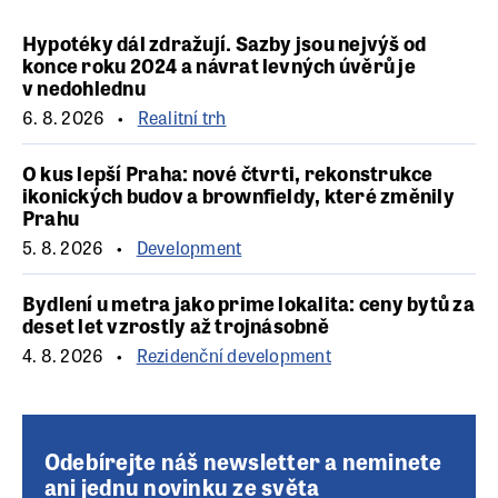
Hypotéky dál zdražují. Sazby jsou nejvýš od
konce roku 2024 a návrat levných úvěrů je
v nedohlednu
6. 8. 2026
Realitní trh
O kus lepší Praha: nové čtvrti, rekonstrukce
ikonických budov a brownfieldy, které změnily
Prahu
5. 8. 2026
Development
Bydlení u metra jako prime lokalita: ceny bytů za
deset let vzrostly až trojnásobně
4. 8. 2026
Rezidenční development
Odebírejte náš newsletter a neminete
ani jednu novinku ze světa