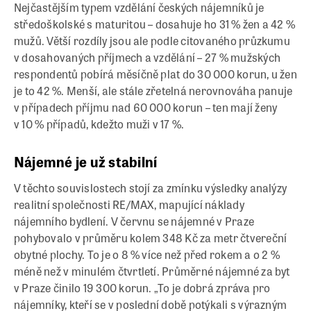
Nejčastějším typem vzdělání českých nájemníků je
středoškolské s maturitou – dosahuje ho 31 % žen a 42 %
mužů. Větší rozdíly jsou ale podle citovaného průzkumu
v dosahovaných příjmech a vzdělání – 27 % mužských
respondentů pobírá měsíčně plat do 30 000 korun, u žen
je to 42 %. Menší, ale stále zřetelná nerovnováha panuje
v případech příjmu nad 60 000 korun – ten mají ženy
v 10 % případů, kdežto muži v 17 %.
Nájemné je už stabilní
V těchto souvislostech stojí za zmínku výsledky analýzy
realitní společnosti RE/MAX, mapující náklady
nájemního bydlení. V červnu se nájemné v Praze
pohybovalo v průměru kolem 348 Kč za metr čtvereční
obytné plochy. To je o 8 % více než před rokem a o 2 %
méně než v minulém čtvrtletí. Průměrné nájemné za byt
v Praze činilo 19 300 korun. „To je dobrá zpráva pro
nájemníky, kteří se v poslední době potýkali s výrazným