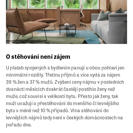
O stěhování není zájem
U plateb spojených s bydlením panují u obou pohlaví jen
minimální rozdíly. Třetinu příjmů a více vydá za nájem
39 % žen a 37 % mužů. Zvýšení ceny nájmu v posledních
dvanácti měsících dvakrát častěji postihlo ženy než
muže, což souvisí s velikostí bytu. Přesto jak ženy, tak
muži uvažují o přestěhování do menšího či levnějšího
bytu v méně než 10 % případů. Vlna stěhování do
levnějších nájmů tedy není v českých domácnostech na
pořadu dne.