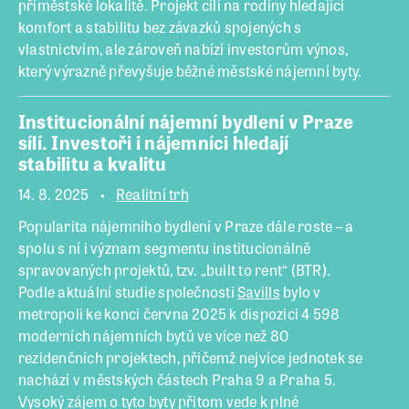
příměstské lokalitě. Projekt cílí na rodiny hledající
komfort a stabilitu bez závazků spojených s
vlastnictvím, ale zároveň nabízí investorům výnos,
který výrazně převyšuje běžné městské nájemní byty.
Institucionální nájemní bydlení v Praze
sílí. Investoři i nájemníci hledají
stabilitu a kvalitu
14. 8. 2025
Realitní trh
Popularita nájemního bydlení v Praze dále roste – a
spolu s ní i význam segmentu institucionálně
spravovaných projektů, tzv. „built to rent“ (BTR).
Podle aktuální studie společnosti
Savills
bylo v
metropoli ke konci června 2025 k dispozici 4 598
moderních nájemních bytů ve více než 80
rezidenčních projektech, přičemž nejvíce jednotek se
nachází v městských částech Praha 9 a Praha 5.
Vysoký zájem o tyto byty přitom vede k plné