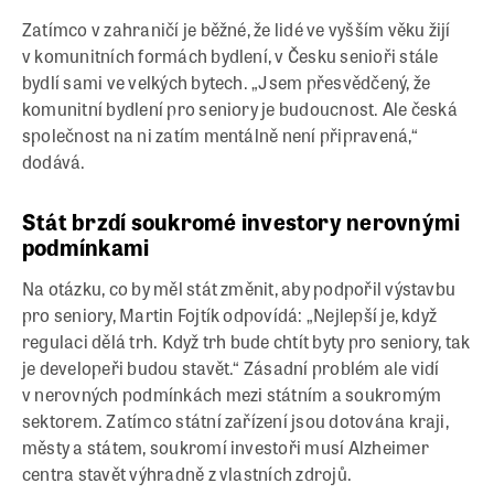
Zatímco v zahraničí je běžné, že lidé ve vyšším věku žijí
v komunitních formách bydlení, v Česku senioři stále
bydlí sami ve velkých bytech. „Jsem přesvědčený, že
komunitní bydlení pro seniory je budoucnost. Ale česká
společnost na ni zatím mentálně není připravená,“
dodává.
Stát brzdí soukromé investory nerovnými
podmínkami
Na otázku, co by měl stát změnit, aby podpořil výstavbu
pro seniory, Martin Fojtík odpovídá: „Nejlepší je, když
regulaci dělá trh. Když trh bude chtít byty pro seniory, tak
je developeři budou stavět.“ Zásadní problém ale vidí
v nerovných podmínkách mezi státním a soukromým
sektorem. Zatímco státní zařízení jsou dotována kraji,
městy a státem, soukromí investoři musí Alzheimer
centra stavět výhradně z vlastních zdrojů.