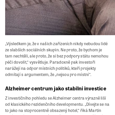
„Výsledkem je, že v našich zařízeních nikdy nebudou lidé
ze slabších sociálních skupin. Ne proto, že bychom je
tam nechtěli, ale proto, že si bez podpory státu nemohou
péči dovolit,“ vysvětluje. Paradoxně pak investoři
narážejí na odpor místních politiků, kteří projekty
odmítají s argumentem, že „nejsou pro místní“.
Alzheimer centrum jako stabilní investice
Z investičního pohledu se Alzheimer centra výrazně liší
od klasického rezidenčního developmentu. „Dívejte se na
to jako na stoprocentně obsazený hotel,“ říká Martin