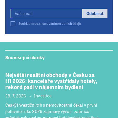
Odebírat
Souhlasím se zpracováním
osobních údajů
Související články
Největší realitní obchody v Česku za
H1 2026: kanceláře vystřídaly hotely,
rekord padl v nájemním bydlení
28. 7. 2026
Investice
Český investiční trh s nemovitostmi čekal v první
polovině roku 2026 zajímavý vývoj – zatímco
začátek roku byl ve znamení hotelových investic a