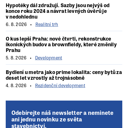
Hypotéky dál zdražují. Sazby jsou nejvýš od
konce roku 2024 a návrat levných úvěrů je
v nedohlednu
6. 8. 2026
Realitní trh
O kus lepší Praha: nové čtvrti, rekonstrukce
ikonických budov a brownfieldy, které změnily
Prahu
5. 8. 2026
Development
Bydlení u metra jako prime lokalita: ceny bytů za
deset let vzrostly až trojnásobně
4. 8. 2026
Rezidenční development
Odebírejte náš newsletter a neminete
ani jednu novinku ze světa
stavebnictví.