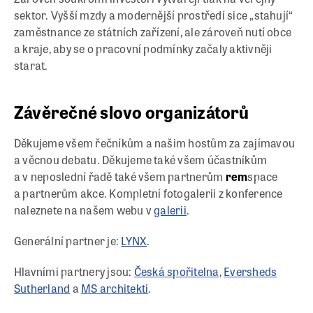
sektor. Vyšší mzdy a modernější prostředí sice „stahují“
zaměstnance ze státních zařízení, ale zároveň nutí obce
a kraje, aby se o pracovní podmínky začaly aktivněji
starat.
Závěrečné slovo organizátorů
Děkujeme všem řečníkům a našim hostům za zajímavou
a věcnou debatu. Děkujeme také všem účastníkům
a v neposlední řadě také všem partnerům
rem
space
a partnerům akce. Kompletní fotogalerii z konference
naleznete na našem webu v
galerii
.
Generální partner je:
LYNX
.
Hlavními partnery jsou:
Česká spořitelna
,
Eversheds
Sutherland
a
MS architekti
.