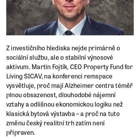
Z investičního hlediska nejde primárně o
sociální službu, ale o stabilní výnosové
aktivum. Martin Fojtík, CEO
Property Fund for
Living SICAV
, na konferenci
rem
space
vysvětluje, proč mají Alzheimer centra téměř
plnou obsazenost, dlouhodobé nájemní
vztahy a odlišnou ekonomickou logiku než
klasická bytová výstavba – a proč na tuto
změnu český realitní trh zatím není
připraven.