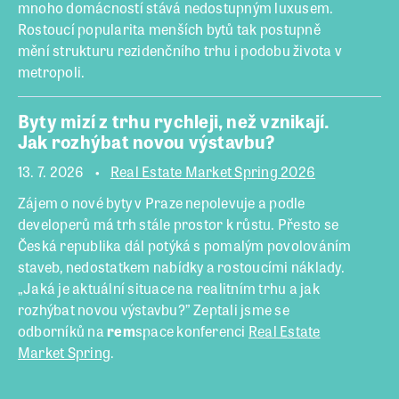
mnoho domácností stává nedostupným luxusem.
Rostoucí popularita menších bytů tak postupně
mění strukturu rezidenčního trhu i podobu života v
metropoli.
Byty mizí z trhu rychleji, než vznikají.
Jak rozhýbat novou výstavbu?
13. 7. 2026
Real Estate Market Spring 2026
Zájem o nové byty v Praze nepolevuje a podle
developerů má trh stále prostor k růstu. Přesto se
Česká republika dál potýká s pomalým povolováním
staveb, nedostatkem nabídky a rostoucími náklady.
„Jaká je aktuální situace na realitním trhu a jak
rozhýbat novou výstavbu?” Zeptali jsme se
odborníků na
rem
space konferenci
Real Estate
Market Spring
.