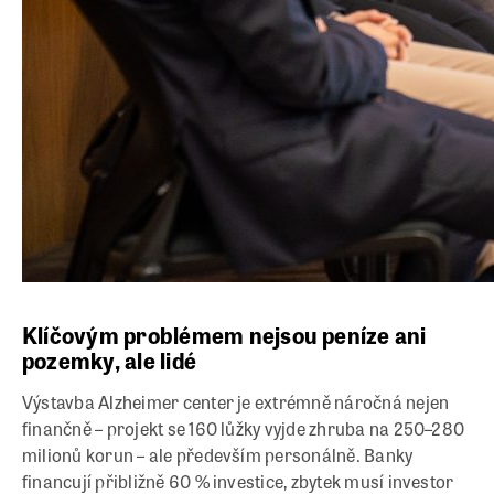
Klíčovým problémem nejsou peníze ani
pozemky, ale lidé
Výstavba Alzheimer center je extrémně náročná nejen
finančně – projekt se 160 lůžky vyjde zhruba na 250–280
milionů korun – ale především personálně. Banky
financují přibližně 60 % investice, zbytek musí investor