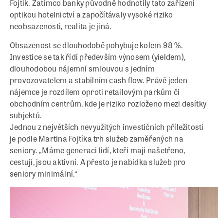
Fojtík. Zatímco banky původně hodnotily tato zařízení
optikou hotelnictví a započítávaly vysoké riziko
neobsazenosti, realita je jiná.
Obsazenost se dlouhodobě pohybuje kolem 98 %.
Investice se tak řídí především výnosem (yieldem),
dlouhodobou nájemní smlouvou s jedním
provozovatelem a stabilním cash flow. Právě jeden
nájemce je rozdílem oproti retailovým parkům či
obchodním centrům, kde je riziko rozloženo mezi desítky
subjektů.
Jednou z největších nevyužitých investičních příležitostí
je podle Martina Fojtíka trh služeb zaměřených na
seniory. „Máme generaci lidí, kteří mají našetřeno,
cestují, jsou aktivní. A přesto je nabídka služeb pro
seniory minimální.“