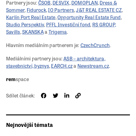
Partnery jsou:
ČSOB
,
DESVIX
,
DOMOPLAN
,
Dress &
Sommer
,
Fidurock
,
IO Partners
,
J
&T REAL ESTATE CZ
,
Karlín Port Real Estate
,
Opportunity Real Estate Fund
,
Studio Perspektiv
,
PFFL Investiční fond
,
RS GROUP,
Savills
,
SKANSKA
a
Trigema
.
Hlavním mediálním partnerem je:
CzechCrunch
.
Mediálními partnery jsou:
ASB – architektura,
stavebnictví, byznys
,
EARCH.cz
a
Newstream.cz
.
rem
space
Sdílet článek:
Nejnovější témata