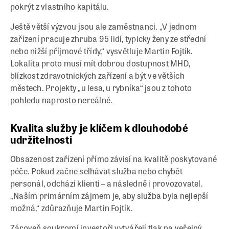
pokrýt z vlastního kapitálu.
Ještě větší výzvou jsou ale zaměstnanci. „V jednom
zařízení pracuje zhruba 95 lidí, typicky ženy ze střední
nebo nižší příjmové třídy,“ vysvětluje Martin Fojtík.
Lokalita proto musí mít dobrou dostupnost MHD,
blízkost zdravotnických zařízení a být ve větších
městech. Projekty „u lesa, u rybníka“ jsou z tohoto
pohledu naprosto nereálné.
Kvalita služby je klíčem k dlouhodobé
udržitelnosti
Obsazenost zařízení přímo závisí na kvalitě poskytované
péče. Pokud začne selhávat služba nebo chybět
personál, odchází klienti – a následně i provozovatel.
„Naším primárním zájmem je, aby služba byla nejlepší
možná,“ zdůrazňuje Martin Fojtík.
Zároveň soukromí investoři vytvářejí tlak na veřejný