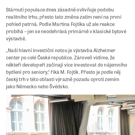
Stárnutí populace dnes zásadně ovlivňuje podobu
realitního trhu, přesto tato změna zatím není na první
pohled patrná. Podle Martina Fojtíka už ale reakce
probíhá – jen se neodehrává primárně v klasické bytové
výstavbě.
„Naší hlavní investiční notou je výstavba Alzheimer
center po celé České republice. Zároveň vidíme, že
někteří developeři začínají více investovat do nájemního
bydlení pro seniory,“ říká M. Fojtík. Přesto je podle něj
český trh v této oblasti výrazně pozadu oproti zemím
jako Německo nebo Švédsko.