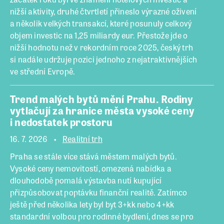
nižší aktivity, druhé čtvrtletí přineslo výrazné oživení
a několik velkých transakcí, které posunuly celkový
objem investic na 1,25 miliardy eur. Přestože jde o
nižší hodnotu než v rekordním roce 2025, český trh
si nadále udržuje pozici jednoho z nejatraktivnějších
ve střední Evropě.
Trend malých bytů mění Prahu. Rodiny
vytlačují za hranice města vysoké ceny
i nedostatek prostoru
16. 7. 2026
Realitní trh
Praha se stále více stává městem malých bytů.
Vysoké ceny nemovitostí, omezená nabídka a
dlouhodobě pomalá výstavba nutí kupující
přizpůsobovat poptávku finanční realitě. Zatímco
ještě před několika lety byl byt 3+kk nebo 4+kk
standardní volbou pro rodinné bydlení, dnes se pro