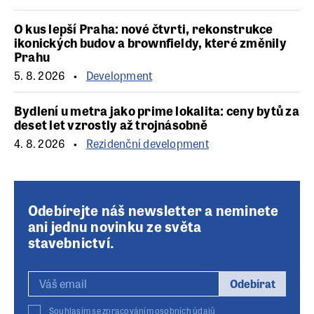
O kus lepší Praha: nové čtvrti, rekonstrukce
ikonických budov a brownfieldy, které změnily
Prahu
5. 8. 2026
Development
Bydlení u metra jako prime lokalita: ceny bytů za
deset let vzrostly až trojnásobně
4. 8. 2026
Rezidenční development
Odebírejte náš newsletter a neminete
ani jednu novinku ze světa
stavebnictví.
Odebírat
Souhlasím se zpracováním
osobních údajů