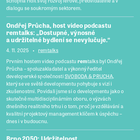
schopná řídit svůj rozvoj férově, předvídatelně a v
dialogu se soukromým sektorem.
Ondřej Průcha, host video podcastu
remtalks: „Dostupné, výnosné
a udržitelné bydlení se nevylučuje.“
4. 11. 2025
remtalks
Prvním hostem video podcastu
rem
talks byl Ondřej
Průcha – spoluzakladatel a výkonný ředitel
developerské společnosti
SVOBODA & PRUCHA
,
který se ve světě developmentu pohybuje s vizí i
zkušenostmi. Povídali jsme si o developmentu jako o
skutečně multidisciplinárním oboru, o výzvách
dnešního realitního trhu i o tom, proč je vzdělávání a
kvalitní projektový management klíčem k úspěchu –
dnes i v budoucnu.
Brno 2050: Udržitelnost,