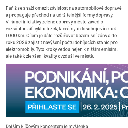
Paříž se snaží omezit závislost na automobilové dopravě
a propaguje přechod na udržitelnější formy dopravy.
V rámci iniciativy zelené dopravy město zavedlo
rozsáhlou síť cyklostezek, která nyní dosahuje více než
1 000 km. Cílem je dále rozšiřovat bezemisní zóny a do
roku 2026 zajistit navýšení počtu dobíjecích stanic pro
elektromobily. Tyto kroky vedou nejen k nižším emisím,
ale také k zlepšení kvality ovzduší ve městě.
Dalším klíčovým konceptem je myšlenka