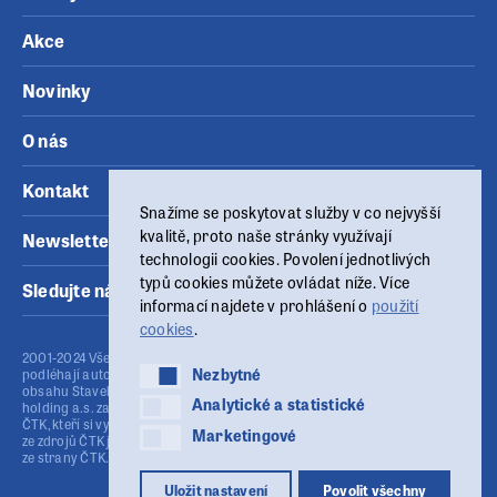
Akce
Novinky
O nás
Kontakt
Snažíme se poskytovat služby v co nejvyšší
kvalitě, proto naše stránky využívají
Newsletter
technologii cookies. Povolení jednotlivých
typů cookies můžete ovládat níže. Více
Sledujte nás
informací najdete v prohlášení o
použití
cookies
.
2001-2024 Všechny materiály zveřejněné na těchto www stránkách
Nezbytné
Nezbytné
podléhají autorskému zákonu (č.121/2000 Sb.). Publikování nebo šíření
obsahu Stavebního fóra je bez písemného souhlasu provozovatele MSG
Analytické a statistické
Analytické a statistické
holding a.s. zakázáno. Stavební fórum využívá agenturní zpravodajství
ČTK, kteří si vyhrazují veškerá práva. Publikování nebo další šíření obsahu
Marketingové
Marketingové
ze zdrojů ČTK je výslovně zakázáno bez předchozího písemného souhlasu
ze strany ČTK. ISSN: 1213-9785
Uložit nastavení
Povolit všechny