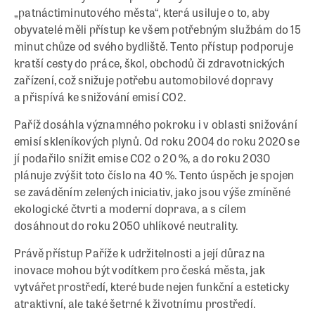
„patnáctiminutového města“, která usiluje o to, aby
obyvatelé měli přístup ke všem potřebným službám do 15
minut chůze od svého bydliště. Tento přístup podporuje
kratší cesty do práce, škol, obchodů či zdravotnických
zařízení, což snižuje potřebu automobilové dopravy
a přispívá ke snižování emisí CO2.
Paříž dosáhla významného pokroku i v oblasti snižování
emisí skleníkových plynů. Od roku 2004 do roku 2020 se
jí podařilo snížit emise CO2 o 20 %, a do roku 2030
plánuje zvýšit toto číslo na 40 %. Tento úspěch je spojen
se zaváděním zelených iniciativ, jako jsou výše zmíněné
ekologické čtvrti a moderní doprava, a s cílem
dosáhnout do roku 2050 uhlíkové neutrality.
Právě přístup Paříže k udržitelnosti a její důraz na
inovace mohou být vodítkem pro česká města, jak
vytvářet prostředí, které bude nejen funkční a esteticky
atraktivní, ale také šetrné k životnímu prostředí.