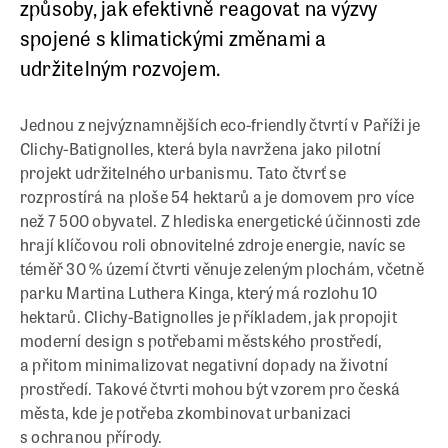
způsoby, jak efektivně reagovat na výzvy
spojené s klimatickými změnami a
udržitelným rozvojem.
Jednou z nejvýznamnějších eco-friendly čtvrtí v Paříži je
Clichy-Batignolles, která byla navržena jako pilotní
projekt udržitelného urbanismu. Tato čtvrť se
rozprostírá na ploše 54 hektarů a je domovem pro více
než 7 500 obyvatel. Z hlediska energetické účinnosti zde
hrají klíčovou roli obnovitelné zdroje energie, navíc se
téměř 30 % území čtvrti věnuje zeleným plochám, včetně
parku Martina Luthera Kinga, který má rozlohu 10
hektarů. Clichy-Batignolles je příkladem, jak propojit
moderní design s potřebami městského prostředí,
a přitom minimalizovat negativní dopady na životní
prostředí. Takové čtvrti mohou být vzorem pro česká
města, kde je potřeba zkombinovat urbanizaci
s ochranou přírody.