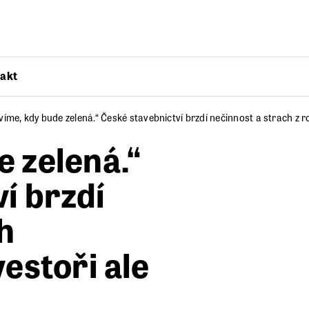
akt
víme, kdy bude zelená.“ České stavebnictví brzdí nečinnost a strach z ro
 zelená.“
í brzdí
h
vestoři ale