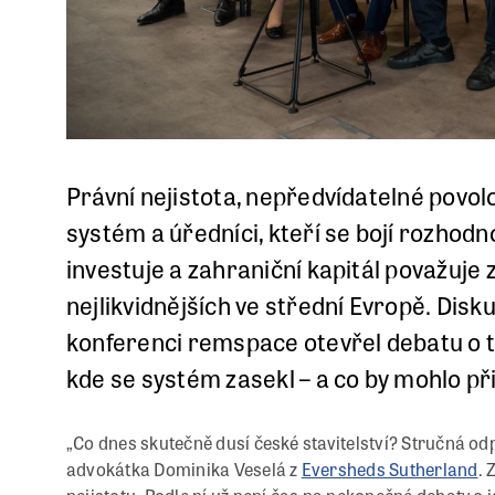
Právní nejistota, nepředvídatelné povo
systém a úředníci, kteří se bojí rozhodn
investuje a zahraniční kapitál považuje zd
nejlikvidnějších ve střední Evropě. Disk
konferenci
rem
space
otevřel debatu o 
kde se systém zasekl – a co by mohlo př
„Co dnes skutečně dusí české stavitelství? Stručná od
advokátka Dominika Veselá z
Eversheds Sutherland
. 