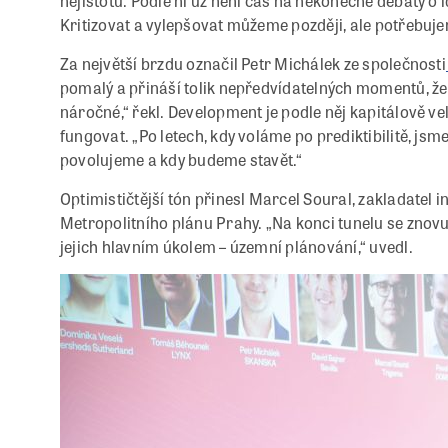
nejistotu. Podle ní už není čas na nekonečné debaty o 
Kritizovat a vylepšovat můžeme později, ale potřebujeme
Za největší brzdu označil Petr Michálek ze společnosti
pomalý a přináší tolik nepředvídatelných momentů, že
náročné,“ řekl. Development je podle něj kapitálově ve
fungovat. „Po letech, kdy voláme po prediktibilitě, jsme
povolujeme a kdy budeme stavět.“
Optimističtější tón přinesl Marcel Soural, zakladatel i
Metropolitního plánu Prahy. „Na konci tunelu se znovu roz
jejich hlavním úkolem – územní plánování,“ uvedl.