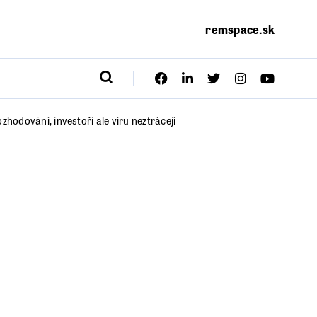
remspace.sk
zhodování, investoři ale víru neztrácejí