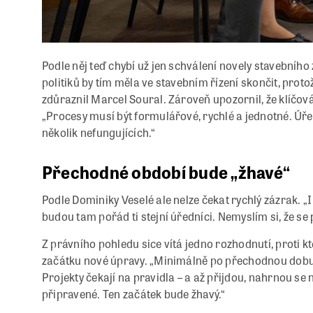
Podle něj teď chybí už jen schválení novely stavebního
politiků by tím měla ve stavebním řízení skončit, protož
zdůraznil Marcel Soural. Zároveň upozornil, že klíčov
„Procesy musí být formulářové, rychlé a jednotné. Úře
několik nefungujících.“
Přechodné období bude „žhavé“
Podle Dominiky Veselé ale nelze čekat rychlý zázrak.
budou tam pořád ti stejní úředníci. Nemyslím si, že se
Z právního pohledu sice vítá jedno rozhodnutí, proti kt
začátku nové úpravy. „Minimálně po přechodnou dobu 
Projekty čekají na pravidla – a až přijdou, nahrnou se
připravené. Ten začátek bude žhavý.“