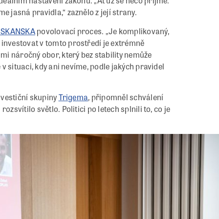
ideálním nastavení zákonů. „Ať už se něco přijme.
 jasná pravidla,“ zaznělo z její strany.
SKANSKA
povolovací proces. „Je komplikovaný,
 investovat v tomto prostředí je extrémně
lmi náročný obor, který bez stability nemůže
 v situaci, kdy ani nevíme, podle jakých pravidel
nvestiční skupiny
Trigema
, připomněl schválení
svítilo světlo. Politici po letech splnili to, co je