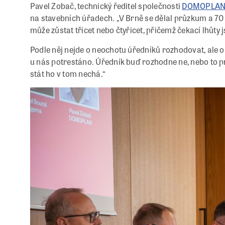
Pavel Zobač, technický ředitel společnosti
DOMOPLA
na stavebních úřadech. „V Brně se dělal průzkum a 70 %
může zůstat třicet nebo čtyřicet, přičemž čekací lhůty j
Podle něj nejde o neochotu úředníků rozhodovat, ale o
u nás potrestáno. Úředník buď rozhodne ne, nebo to pr
stát ho v tom nechá.“