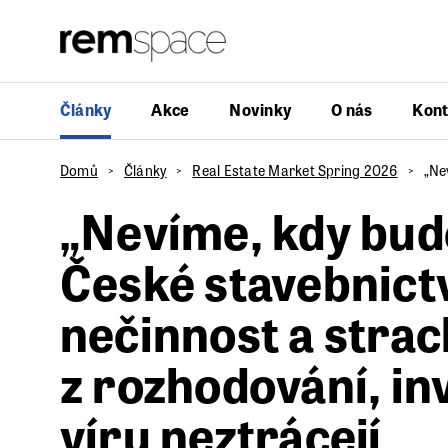
Články
Akce
Novinky
O nás
Kont
Domů
Články
Real Estate Market Spring 2026
„Ne
„Nevíme, kdy bude
České stavebnictv
nečinnost a strac
z rozhodování, in
víru neztrácejí