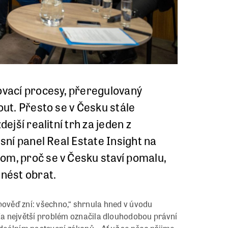
lovací procesy, přeregulovaný
out. Přesto se v Česku stále
ejší realitní trh za jeden z
usní panel Real Estate Insight na
tom, proč se v Česku staví pomalu,
inést obrat.
pověď zní: všechno,“ shrnula hned v úvodu
Za největší problém označila dlouhodobou právní