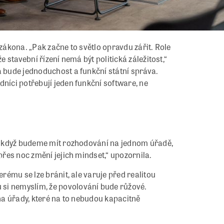
 zákona. „Pak začne to světlo opravdu zářit. Role
e stavební řízení nemá být politická záležitost,“
á bude jednoduchost a funkční státní správa.
dníci potřebují jeden funkční software, ne
 „I když budeme mít rozhodování na jednom úřadě,
 přes noc změní jejich mindset,“ upozornila.
erému se lze bránit, ale varuje před realitou
si nemyslím, že povolování bude růžové.
 na úřady, které na to nebudou kapacitně