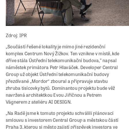
Zdroj: IPR
„Součástí řešené lokality je mimo jiné rezidenční
komplex Centrum Nový Žižkov. Ten vznikne v místě, kde
dříve stála Ústřední telekomunikační budova,” napsal
náměstek primátora Petr Hlaváček. Developer Central
Group už objekt Ústřední telekomunikační budovy
přezdívané „Mordor“ zboural a připravuje stavbu
zhruba tisícovky bytů. Dominantou projektu bude věž
navržená architektkou Evou Jiřičnou a Petrem
Vágnerem z ateliéru AI DESIGN.
„Na Radě jsme k tomuto projektu schválili plánovací
smlouvu s investorem Central Group a městskou částí
Praha 3, kterou si město zajistí příspěvek investora ve