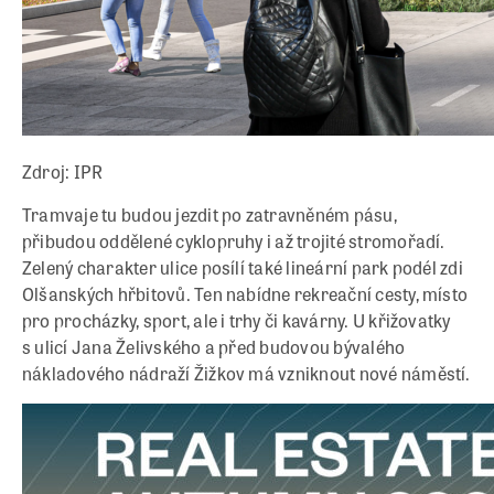
Zdroj: IPR
Tramvaje tu budou jezdit po zatravněném pásu,
přibudou oddělené cyklopruhy i až trojité stromořadí.
Zelený charakter ulice posílí také lineární park podél zdi
Olšanských hřbitovů. Ten nabídne rekreační cesty, místo
pro procházky, sport, ale i trhy či kavárny. U křižovatky
s ulicí Jana Želivského a před budovou bývalého
nákladového nádraží Žižkov má vzniknout nové náměstí.