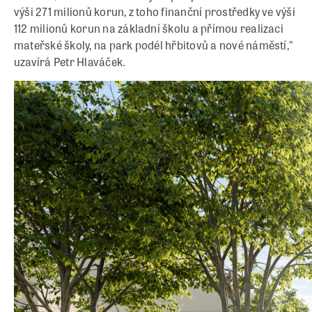
výši 271 milionů korun, z toho finanční prostředky ve výši
112 milionů korun na základní školu a přímou realizaci
mateřské školy, na park podél hřbitovů a nové náměstí,”
uzavírá Petr Hlaváček.