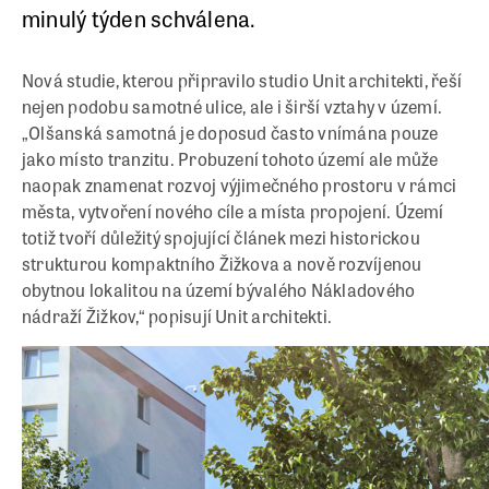
minulý týden schválena.
Nová studie, kterou připravilo studio Unit architekti, řeší
nejen podobu samotné ulice, ale i širší vztahy v území.
„Olšanská samotná je doposud často vnímána pouze
jako místo tranzitu. Probuzení tohoto území ale může
naopak znamenat rozvoj výjimečného prostoru v rámci
města, vytvoření nového cíle a místa propojení. Území
totiž tvoří důležitý spojující článek mezi historickou
strukturou kompaktního Žižkova a nově rozvíjenou
obytnou lokalitou na území bývalého Nákladového
nádraží Žižkov,“ popisují Unit architekti.