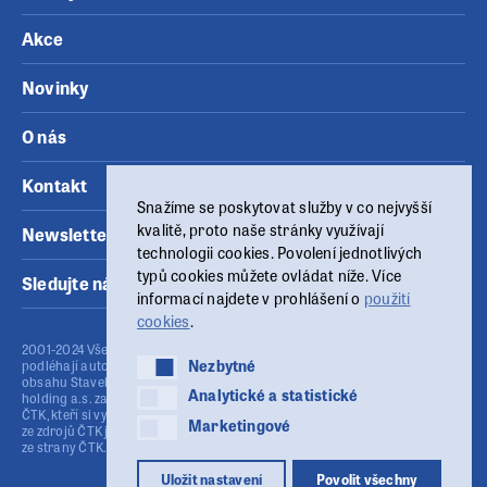
Akce
Novinky
O nás
Kontakt
Snažíme se poskytovat služby v co nejvyšší
kvalitě, proto naše stránky využívají
Newsletter
technologii cookies. Povolení jednotlivých
typů cookies můžete ovládat níže. Více
Sledujte nás
informací najdete v prohlášení o
použití
cookies
.
2001-2024 Všechny materiály zveřejněné na těchto www stránkách
Nezbytné
Nezbytné
podléhají autorskému zákonu (č.121/2000 Sb.). Publikování nebo šíření
obsahu Stavebního fóra je bez písemného souhlasu provozovatele MSG
Analytické a statistické
Analytické a statistické
holding a.s. zakázáno. Stavební fórum využívá agenturní zpravodajství
ČTK, kteří si vyhrazují veškerá práva. Publikování nebo další šíření obsahu
Marketingové
Marketingové
ze zdrojů ČTK je výslovně zakázáno bez předchozího písemného souhlasu
ze strany ČTK. ISSN: 1213-9785
Uložit nastavení
Povolit všechny