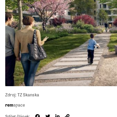
Zdroj: TZ Skanska
rem
space
Sdílet článek: