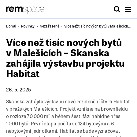
Domů
Novinky
Nezařazené
Více než tisíc nových bytů v Malešicích – Skanska zahájila výstavbu projektu Habitat
Více než tisíc nových bytů
v Malešicích – Skanska
zahájila výstavbu projektu
Habitat
26. 5. 2025
Skanska zahájila výstavbu nové rezidenční čtvrti Habitat
v pražských Malešicích. Projekt vznikne na brownfieldu
o rozloze 70 000 m² a během šesti fází nabídne přes
1 000 bytů. První etapa počítá se 124 bytovými a 6
nebytovými jednotkami. Habitat se bude vyznačovat