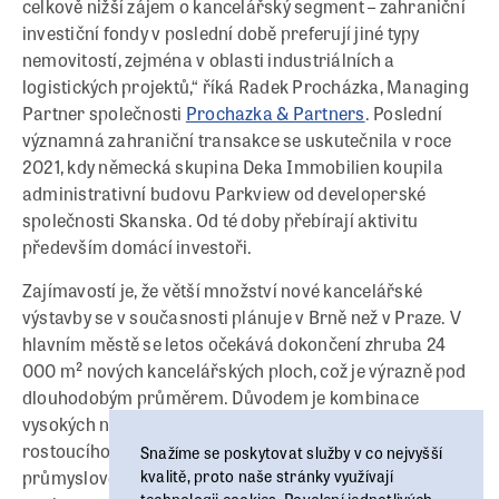
celkově nižší zájem o kancelářský segment – zahraniční
investiční fondy v poslední době preferují jiné typy
nemovitostí, zejména v oblasti industriálních a
logistických projektů,“ říká Radek Procházka, Managing
Partner společnosti
Prochazka & Partners
. Poslední
významná zahraniční transakce se uskutečnila v roce
2021, kdy německá skupina Deka Immobilien koupila
administrativní budovu Parkview od developerské
společnosti Skanska. Od té doby přebírají aktivitu
především domácí investoři.
Zajímavostí je, že větší množství nové kancelářské
výstavby se v současnosti plánuje v Brně než v Praze. V
hlavním městě se letos očekává dokončení zhruba 24
000 m² nových kancelářských ploch, což je výrazně pod
dlouhodobým průměrem. Důvodem je kombinace
vysokých nákladů na výstavbu, složitějšího financování a
rostoucího zájmu investorů o jiné segmenty – především
Snažíme se poskytovat služby v co nejvyšší
kvalitě, proto naše stránky využívají
průmyslové a rezidenční nemovitosti. Míra
technologii cookies. Povolení jednotlivých