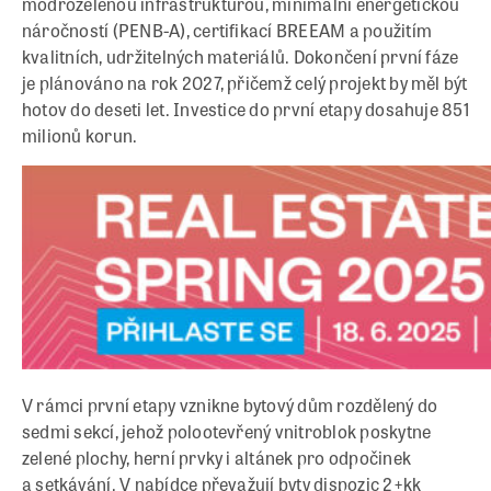
modrozelenou infrastrukturou, minimální energetickou
náročností (PENB-A), certifikací BREEAM a použitím
kvalitních, udržitelných materiálů. Dokončení první fáze
je plánováno na rok 2027, přičemž celý projekt by měl být
hotov do deseti let. Investice do první etapy dosahuje 851
milionů korun.
V rámci první etapy vznikne bytový dům rozdělený do
sedmi sekcí, jehož polootevřený vnitroblok poskytne
zelené plochy, herní prvky i altánek pro odpočinek
a setkávání. V nabídce převažují byty dispozic 2+kk