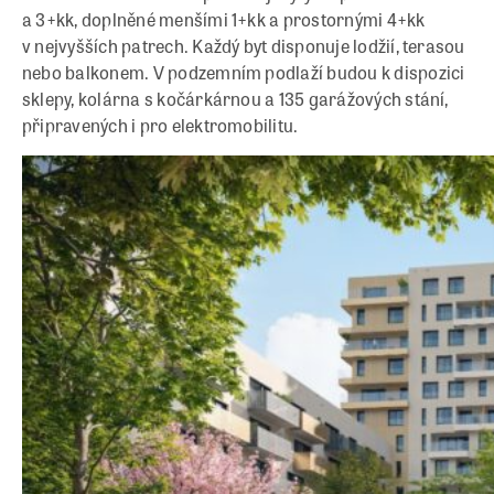
a 3+kk, doplněné menšími 1+kk a prostornými 4+kk
v nejvyšších patrech. Každý byt disponuje lodžií, terasou
nebo balkonem. V podzemním podlaží budou k dispozici
sklepy, kolárna s kočárkárnou a 135 garážových stání,
připravených i pro elektromobilitu.