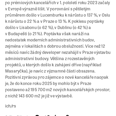
po prémiových kancelářích v 1. pololetí roku 2023 začaly
v Evropě výrazně lišit. V porovnání s pětiletým
průměrem došlo v Lucemburku k nárůstu o 137 %, v Oslu
k nárůstu o 22 % a v Praze o 13 %. K poklesu poptávky
došlo v Lisabonu (o 62 %), v Dublinu (o 42 %) a
v Budapešti (o 21 %). Poptávka však naráží na
nedostatek moderních administrativních budov,
zejména v lokalitách s dobrou obslužností. Více než 12
měsíců navíc žádný developer nezahájil v Praze výstavbu
administrativní budovy. Většina z rozestavěných
projektů, u kterých došlo k zahájení dříve (například
Masaryčka), je navíc z významné části obsazena.
Pozitivní zprávou pro zájemce o nové kanceláře naopak
je, že do konce roku 2025 by mohlo být v Praze
postaveno až 195 700 m
2
nových kancelářských prostor,
z nichž 143 600 m
2
je již ve výstavbě.
ich/rs