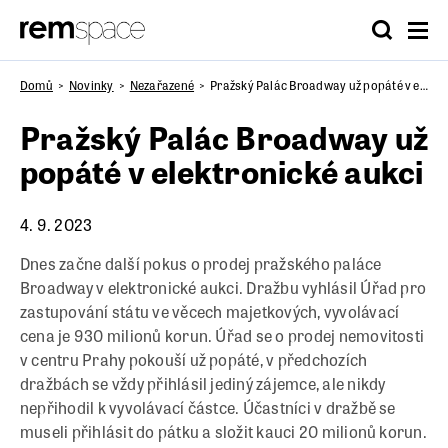
Domů
Novinky
Nezařazené
Pražský Palác Broadway už popáté v elektronické aukci
Pražský Palác Broadway už
popáté v elektronické aukci
4. 9. 2023
Dnes začne další pokus o prodej pražského paláce
Broadway v elektronické aukci. Dražbu vyhlásil Úřad pro
zastupování státu ve věcech majetkových, vyvolávací
cena je 930 milionů korun. Úřad se o prodej nemovitosti
v centru Prahy pokouší už popáté, v předchozích
dražbách se vždy přihlásil jediný zájemce, ale nikdy
nepřihodil k vyvolávací částce. Účastníci v dražbě se
museli přihlásit do pátku a složit kauci 20 milionů korun.