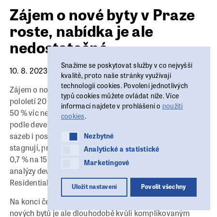
Zájem o nové byty v Praze
roste, nabídka je ale
nedostatečná
Snažíme se poskytovat služby v co nejvyšší
10. 8. 2023
kvalitě, proto naše stránky využívají
technologii cookies. Povolení jednotlivých
Zájem o nové byty v Praze letos postupně roste. Během 1.
typů cookies můžete ovládat níže. Více
pololetí 2023 se jich v metropoli prodalo 1 650, což je o
informací najdete v prohlášení o
použití
50 % víc než ve 2. polovině loňského roku. Důvodem je
cookies
.
podle developerů zpomalující inflace, snížení úrokových
Nezbytné
sazeb i postupné zlevňování energií. Ceny nových bytů
Nezbytné
stagnují, průměrná prodejní cena mezičtvrtletně klesla o
Analytické a statistické
Analytické a statistické
0,7 % na 150 835 Kč za metr čtvereční. Vyplývá to z
Marketingové
Marketingové
analýzy developerských společností Skanska
Residential, Trigema a Central Group.
Uložit nastavení
Povolit všechny
Na konci června bylo na trhu 5 500 nových bytů, nabídka
nových bytů je ale dlouhodobě kvůli komplikovaným