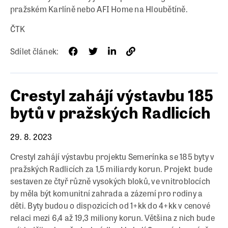
pražském Karlíně nebo AFI Home na Hloubětíně.
ČTK
Sdílet článek:
Crestyl zahájí výstavbu 185
bytů v pražských Radlicích
29. 8. 2023
Crestyl zahájí výstavbu projektu Semerínka se 185 byty v
pražských Radlicích za 1,5 miliardy korun. Projekt bude
sestaven ze čtyř různě vysokých bloků, ve vnitroblocích
by měla být komunitní zahrada a zázemí pro rodiny a
děti. Byty budou o dispozicích od 1+kk do 4+kk v cenové
relaci mezi 6,4 až 19,3 miliony korun. Většina z nich bude