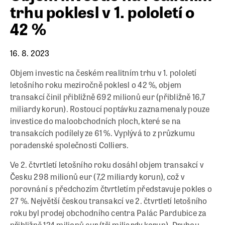
trhu poklesl v 1. pololetí o
42 %
16. 8. 2023
Objem investic na českém realitním trhu v 1. pololetí
letošního roku meziročně poklesl o 42 %, objem
transakcí činil přibližně 692 milionů eur (přibližně 16,7
miliardy korun). Rostoucí poptávku zaznamenaly pouze
investice do maloobchodních ploch, které se na
transakcích podílely ze 61 %. Vyplývá to z průzkumu
poradenské společnosti Colliers.
Ve 2. čtvrtletí letošního roku dosáhl objem transakcí v
Česku 298 milionů eur (7,2 miliardy korun), což v
porovnání s předchozím čtvrtletím představuje pokles o
27 %. Největší českou transakcí ve 2. čtvrtletí letošního
roku byl prodej obchodního centra Palác Pardubice za
přibližně 124 milionů eur (tři miliardy korun). Druhou