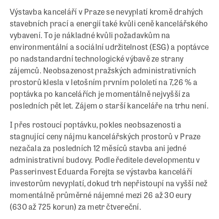
Výstavba kanceláří v Praze se nevyplatí kromě drahých
stavebních prací a energií také kvůli ceně kancelářského
vybavení. To je nákladné kvůli požadavkům na
environmentální a sociální udržitelnost (ESG) a poptávce
po nadstandardní technologické výbavě ze strany
zájemců. Neobsazenost pražských administrativních
prostorů klesla v letošním prvním pololetí na 7,26 % a
poptávka po kancelářích je momentálně nejvyšší za
posledních pět let. Zájem o starší kanceláře na trhu není.
I přes rostoucí poptávku, pokles neobsazenosti a
stagnující ceny nájmu kancelářských prostorů v Praze
nezačala za posledních 12 měsíců stavba ani jedné
administrativní budovy. Podle ředitele developmentu v
Passerinvest Eduarda Forejta se výstavba kanceláří
investorům nevyplatí, dokud trh nepřistoupí na vyšší než
momentálně průměrné nájemné mezi 26 až 30 eury
(630 až 725 korun) za metr čtvereční.