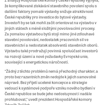
Z analýzy Hospodářské komory České republiky vyplývá,
že komplikované získávání stavebního povolení spolu s
dalšími faktory pomalé výstavby snižuje atraktivnost
České republiky pro investice do bytové výstavby.
Investoři by se tak mohli začít orientovat na výstavbu v
jiných státech s méně složitými povolovacími procesy.
Za pomalou výstavbou bytů stojí mimo jiné zdlouhavé
stavební povolování, nedostatek pracovních sil ve
stavebnictví a nedostatek absolventů stavebních oborů.
Výstavbu také prodražují povinná spoluúčast investorů
na rozvoji území a nové požadavky Evropské unie,
související s energetickou náročností.
“Žádný z těchto problémů nemá přechodný charakter, a
proto bez razantních změn nedojde k jejich samovolné
nápravě. Bez přijetí ucelené koncepce a strategie
vedoucí k systémové podpoře vzniku nového bydlení v
České republice se bude jeho nedostupnost i nadále
prohlubovat,“ uvedl prezident Hospodářské komory
Zdeněk Zajíček.