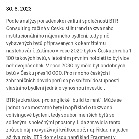
30. 8. 2023
Podle analýzy poradenské realitní společnosti BTR
Consulting začíná v Česku sílit trend takzvaného
institucionálního nájemného bydlení, tedy plně
vybavených bytů připravených k okamžitému
nastěhování. Zatímco v roce 2020 bylo v Česku zhruba 1
100 takových bytů, v letošním prvním pololetí to byl více
než dvojnásobek. V roce 2030 by mělo být obdobných
bytů v Česku přes 10 000. Pro mnoho českých i
zahraničních developerů se po snížení dostupnosti
vlastního bydlení jedná o výnosnou investici.
BTR je zkratkou pro anglické “build to rent”. Může se
jednat o samostatné byty i například o takzvané
colivingové bydlení, tedy soubor menších bytů se
sdílenými společnými prostory. Lidé zpravidla tento
způsob nájmu využívají krátkodobě, například na jeden
až dva roky. BTR domy jsou například Fragment v