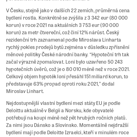
V Česku, stejně jako v dalších 22 zemích, průměrná cena
bydlení rostla. Konkrétně se zvýšila z 3 342 eur (80 000
korun) v roce 2021 na aktuálních 3 753 eur (90 000
korun) za metr čtvereční, což činí 12% nárůst. Český
rezidenční trh zaznamenal podle Miroslava Linharta
rychlý pokles prodejů bytů zejména v důsledku zpřísnění
měnové politiky České národní banky. “Hypoteční trh tak
začal výrazně zpomalovat. Loni bylo uzavřeno 50 243
hypotečních úvěrů, což je o 80 010 méně než v roce 2021.
Celkový objem hypoték loni přesáhl 151 miliard korun, to
představuje 63% propad oproti roku 2021,” dodal
Miroslav Linhart.
Nejdostupnější vlastní bydlení mezi státy EU je podle
Deloittu aktuálně v Belgii a Norsku, kde obyvatelé
potřebují na koupi méně než pět hrubých ročních platů.
Za nimi jsou Dánsko a Slovinsko. Momentálně nejdražší
bydlení mají podle Deloitte Izraelci, kteří v minulém roce