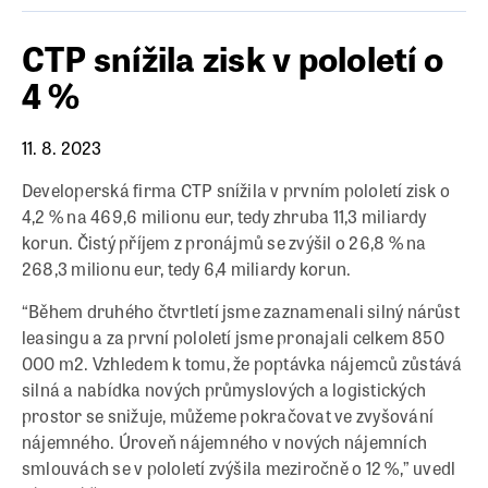
CTP snížila zisk v pololetí o
4 %
11. 8. 2023
Developerská firma CTP snížila v prvním pololetí zisk o
4,2 % na 469,6 milionu eur, tedy zhruba 11,3 miliardy
korun. Čistý příjem z pronájmů se zvýšil o 26,8 % na
268,3 milionu eur, tedy 6,4 miliardy korun.
“Během druhého čtvrtletí jsme zaznamenali silný nárůst
leasingu a za první pololetí jsme pronajali celkem 850
000 m2. Vzhledem k tomu, že poptávka nájemců zůstává
silná a nabídka nových průmyslových a logistických
prostor se snižuje, můžeme pokračovat ve zvyšování
nájemného. Úroveň nájemného v nových nájemních
smlouvách se v pololetí zvýšila meziročně o 12 %,” uvedl