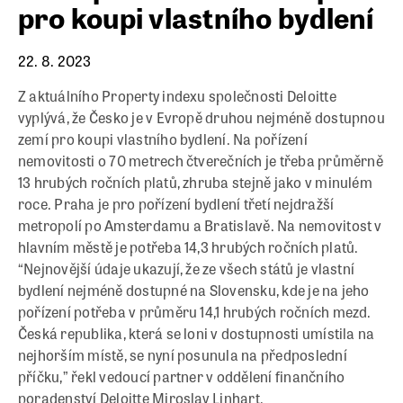
pro koupi vlastního bydlení
22. 8. 2023
Z aktuálního Property indexu společnosti Deloitte
vyplývá, že Česko je v Evropě druhou nejméně dostupnou
zemí pro koupi vlastního bydlení. Na pořízení
nemovitosti o 70 metrech čtverečních je třeba průměrně
13 hrubých ročních platů, zhruba stejně jako v minulém
roce. Praha je pro pořízení bydlení třetí nejdražší
metropolí po Amsterdamu a Bratislavě. Na nemovitost v
hlavním městě je potřeba 14,3 hrubých ročních platů.
“Nejnovější údaje ukazují, že ze všech států je vlastní
bydlení nejméně dostupné na Slovensku, kde je na jeho
pořízení potřeba v průměru 14,1 hrubých ročních mezd.
Česká republika, která se loni v dostupnosti umístila na
nejhorším místě, se nyní posunula na předposlední
příčku,” řekl vedoucí partner v oddělení finančního
poradenství Deloitte Miroslav Linhart.