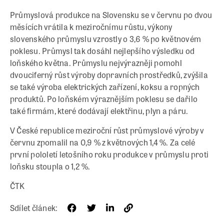
Průmyslová produkce na Slovensku se v červnu po dvou
měsících vrátila k meziročnímu růstu, výkony
slovenského průmyslu vzrostly o 3,6 % po květnovém
poklesu. Průmysl tak dosáhl nejlepšího výsledku od
loňského května. Průmyslu nejvýrazněji pomohl
dvouciferný růst výroby dopravních prostředků, zvýšila
se také výroba elektrických zařízení, koksu a ropných
produktů. Po loňském výraznějším poklesu se dařilo
také firmám, které dodávají elektřinu, plyn a páru.
V České republice meziroční růst průmyslové výroby v
červnu zpomalil na 0,9 % z květnových 1,4 %. Za celé
první pololetí letošního roku produkce v průmyslu proti
loňsku stoupla o 1,2 %.
ČTK
Sdílet článek: