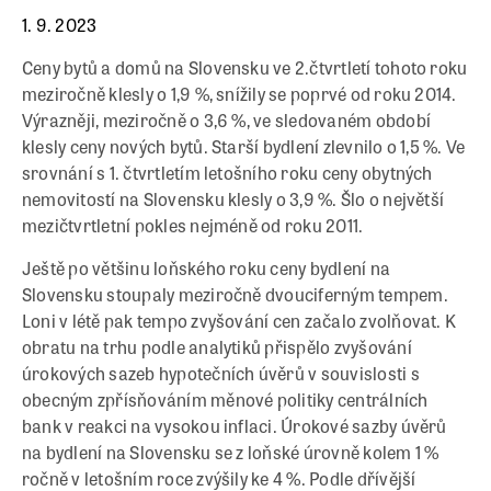
1. 9. 2023
Ceny bytů a domů na Slovensku ve 2.čtvrtletí tohoto roku
meziročně klesly o 1,9 %, snížily se poprvé od roku 2014.
Výrazněji, meziročně o 3,6 %, ve sledovaném období
klesly ceny nových bytů. Starší bydlení zlevnilo o 1,5 %. Ve
srovnání s 1. čtvrtletím letošního roku ceny obytných
nemovitostí na Slovensku klesly o 3,9 %. Šlo o největší
mezičtvrtletní pokles nejméně od roku 2011.
Ještě po většinu loňského roku ceny bydlení na
Slovensku stoupaly meziročně dvouciferným tempem.
Loni v létě pak tempo zvyšování cen začalo zvolňovat. K
obratu na trhu podle analytiků přispělo zvyšování
úrokových sazeb hypotečních úvěrů v souvislosti s
obecným zpřísňováním měnové politiky centrálních
bank v reakci na vysokou inflaci. Úrokové sazby úvěrů
na bydlení na Slovensku se z loňské úrovně kolem 1 %
ročně v letošním roce zvýšily ke 4 %. Podle dřívější