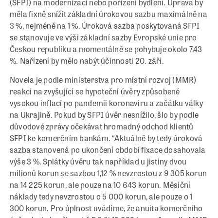
(SFPI) na modernizaci nebo pořízení bydlení. Úprava by
měla fixně snížit základní úrokovou sazbu maximálně na
3 %, nejméně na 1 %. Úroková sazba poskytovaná SFPI
se stanovuje ve výši základní sazby Evropské unie pro
Českou republiku a momentálně se pohybuje okolo 7,43
%. Nařízení by mělo nabýt účinnosti 20. září.
Novela je podle ministerstva pro místní rozvoj (MMR)
reakcí na zvyšující se hypoteční úvěry způsobené
vysokou inflací po pandemii koronaviru a začátku války
na Ukrajině. Pokud by SFPI úvěr nesnížilo, šlo by podle
důvodové zprávy očekávat hromadný odchod klientů
SFPI ke komerčním bankám. “Aktuálně by tedy úroková
sazba stanovená po ukončení období fixace dosahovala
výše 3 %. Splátky úvěru tak například u jistiny dvou
milionů korun se sazbou 1,12 % nevzrostou z 9 305 korun
na 14 225 korun, ale pouze na 10 643 korun. Měsíční
náklady tedy nevzrostou o 5 000 korun, ale pouze o 1
300 korun. Pro úplnost uvádíme, že anuita komerčního