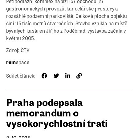
Pětipodlažní komplex nabízí 157 obchodů, 27
gastronomických provozů, kancelářské prostory a
rozsáhlé podzemní parkoviště. Celková plocha objektu
činí 115 tisíc metrů čtverečních. Stavba vznikla na místě
bývalých kasáren Jiřího z Poděbrad, výstavba začala v
květnu 2005.
Zdroj: ČTK
rem
space
Sdílet článek:
Praha podepsala
memorandum o
vysokorychlostní trati
8. 10. 2025