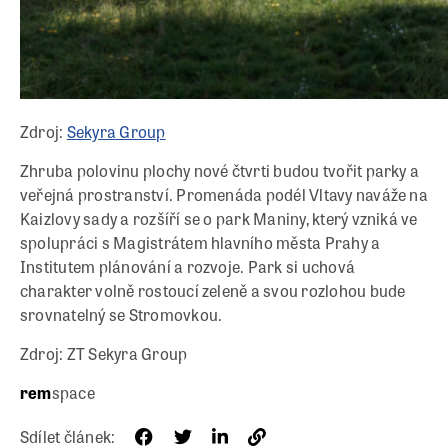
Zdroj:
Sekyra Group
Zhruba polovinu plochy nové čtvrti budou tvořit parky a
veřejná prostranství. Promenáda podél Vltavy naváže na
Kaizlovy sady a rozšíří se o park Maniny, který vzniká ve
spolupráci s Magistrátem hlavního města Prahy a
Institutem plánování a rozvoje. Park si uchová
charakter volně rostoucí zeleně a svou rozlohou bude
srovnatelný se Stromovkou.
Zdroj: ZT Sekyra Group
rem
space
Sdílet článek: