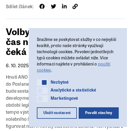
Sdílet článek:
Volby skončily. Teď přichází
čas na činy – a realitní trh
Snažíme se poskytovat služby v co nejvyšší
kvalitě, proto naše stránky využívají
čeká zásadní změny
technologii cookies. Povolení jednotlivých
typů cookies můžete ovládat níže. Více
informací najdete v prohlášení o
použití
6. 10. 2025
cookies
.
Hnutí ANO s výraznou převahou ovládlo víkendové volby
Nezbytné
Nezbytné
do Poslanecké sněmovny a vše nasvědčuje tomu, že
Analytické a statistické
Analytické a statistické
bude sestavovat novou vládu. Pro realitní sektor a
Marketingové
development to znamená zásadní obrat – očekává se
Marketingové
období legislativních změn, které mohou výrazně ovlivnit
tempo výstavby i dostupnost bydlení. Podle informací z
Uložit nastavení
Povolit všechny
volebního štábu by měl mezi prvními kroky nové vlády
figurovat návrh novely stavebního zákona. Ten vychází z