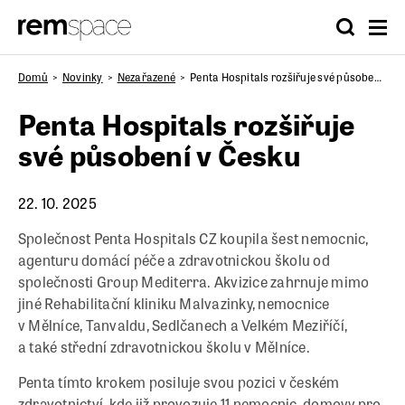
Domů
Novinky
Nezařazené
Penta Hospitals rozšiřuje své působení v Česku
Penta Hospitals rozšiřuje
své působení v Česku
22. 10. 2025
Společnost Penta Hospitals CZ koupila šest nemocnic,
agenturu domácí péče a zdravotnickou školu od
společnosti Group Mediterra. Akvizice zahrnuje mimo
jiné Rehabilitační kliniku Malvazinky, nemocnice
v Mělníce, Tanvaldu, Sedlčanech a Velkém Meziříčí,
a také střední zdravotnickou školu v Mělníce.
Penta tímto krokem posiluje svou pozici v českém
zdravotnictví, kde již provozuje 11 nemocnic, domovy pro