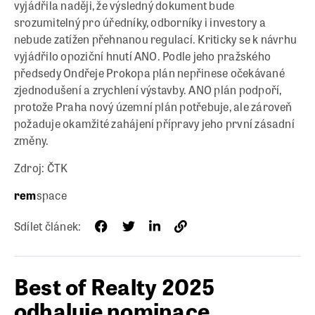
vyjádřila naději, že výsledný dokument bude
srozumitelný pro úředníky, odborníky i investory a
nebude zatížen přehnanou regulací. Kriticky se k návrhu
vyjádřilo opoziční hnutí ANO. Podle jeho pražského
předsedy Ondřeje Prokopa plán nepřinese očekávané
zjednodušení a zrychlení výstavby. ANO plán podpoří,
protože Praha nový územní plán potřebuje, ale zároveň
požaduje okamžité zahájení přípravy jeho první zásadní
změny.
Zdroj: ČTK
rem
space
Sdílet článek:
Best of Realty 2025
odhaluje nominace