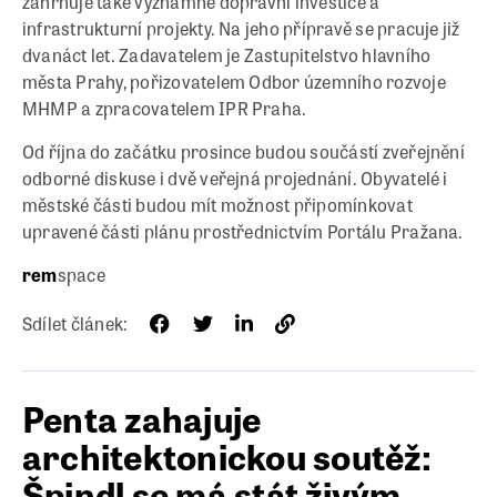
zahrnuje také významné dopravní investice a
infrastrukturní projekty. Na jeho přípravě se pracuje již
dvanáct let. Zadavatelem je Zastupitelstvo hlavního
města Prahy, pořizovatelem Odbor územního rozvoje
MHMP a zpracovatelem IPR Praha.
Od října do začátku prosince budou součástí zveřejnění
odborné diskuse i dvě veřejná projednání. Obyvatelé i
městské části budou mít možnost připomínkovat
upravené části plánu prostřednictvím Portálu Pražana.
rem
space
Sdílet článek:
Penta zahajuje
architektonickou soutěž:
Špindl se má stát živým