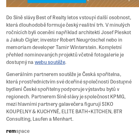
Do Síně slávy Best of Realty letos vstoupí další osobnost,
která dlouhodobě formuje český realitní trh. V minulých
ročnících byli oceněni například architekti Josef Pleskot
a Jakub Cigler, investor Robert Neugröschel nebo in
memoriam developer Tamir Winterstein. Kompletní
přehled nominovaných projektů včetně fotogalerie je
dostupný na
webu soutěže
.
Generálním partnerem soutěže je Česká spořitelna,
která prostřednictvím své dceřiné společnosti Dostupné
bydlení České spořitelny podporuje výstavbu bytů v
regionech. Partnerem Síně slávy je společnost KPMG,
mezi hlavními partnery galavečera figurují SIKO
KOUPELNY & KUCHYNĚ, ELITE BATH+KITCHEN, BTR
Consulting, Laufen a Menhart.
rem
space