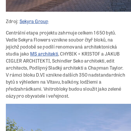
Zdroj:
Sekyra Group
Centrální etapa projektu zahrnuje celkem 1 650 bytů.
Vedle Sekyra Flowers vznikne soubor čtyř bloků, na
jejichž podobě se podílí renomovaná architektonická
studia jako
MS architekti
, CHYBIK + KRISTOF a JAKUB
CIGLER ARCHITEKTI, Schindler Seko architekti, edit
architects, Podlipný Sladký architekti a Chapman Taylor.
V rámci bloku D.VI vznikne dalších 350 nadstandardních
bytů s výhledem na Vltavu, balkóny, lodžiemi a
předzahrádkami. Vnitrobloky budou sloužit jako zelené
oázy pro obyvatele i veřejnost.