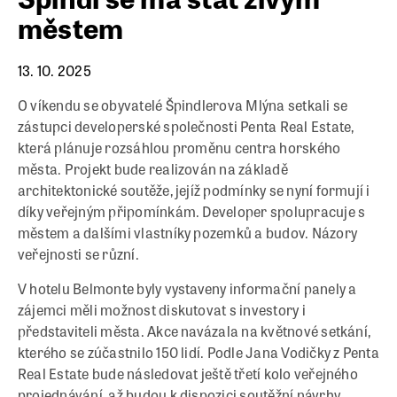
městem
13. 10. 2025
O víkendu se obyvatelé Špindlerova Mlýna setkali se
zástupci developerské společnosti Penta Real Estate,
která plánuje rozsáhlou proměnu centra horského
města. Projekt bude realizován na základě
architektonické soutěže, jejíž podmínky se nyní formují i
díky veřejným připomínkám. Developer spolupracuje s
městem a dalšími vlastníky pozemků a budov. Názory
veřejnosti se různí.
V hotelu Belmonte byly vystaveny informační panely a
zájemci měli možnost diskutovat s investory i
představiteli města. Akce navázala na květnové setkání,
kterého se zúčastnilo 150 lidí. Podle Jana Vodičky z Penta
Real Estate bude následovat ještě třetí kolo veřejného
projednávání, až budou k dispozici soutěžní návrhy.