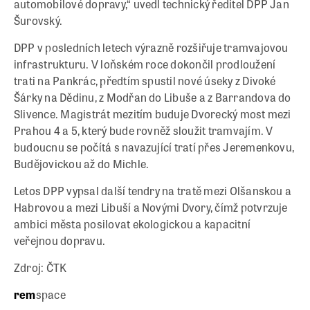
automobilové dopravy,“ uvedl technický ředitel DPP Jan
Šurovský.
DPP v posledních letech výrazně rozšiřuje tramvajovou
infrastrukturu. V loňském roce dokončil prodloužení
trati na Pankrác, předtím spustil nové úseky z Divoké
Šárky na Dědinu, z Modřan do Libuše a z Barrandova do
Slivence. Magistrát mezitím buduje Dvorecký most mezi
Prahou 4 a 5, který bude rovněž sloužit tramvajím. V
budoucnu se počítá s navazující tratí přes Jeremenkovu,
Budějovickou až do Michle.
Letos DPP vypsal další tendry na tratě mezi Olšanskou a
Habrovou a mezi Libuší a Novými Dvory, čímž potvrzuje
ambici města posilovat ekologickou a kapacitní
veřejnou dopravu.
Zdroj: ČTK
rem
space