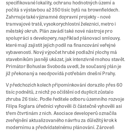
specifikované lokality, ochranu hodnotných území a
počítá s výstavbou až 350 tisíc bytů na brownfieldech.
Zahrnuje také významné dopravní projekty – nové
tramvajové tratě, vysokorychlostní železnici, metro i
městský okruh. Plán zavádí také nové nástroje pro
spolupráci s developery, například plánovací smlouvy,
které mají zajistit jejich podíl na financování veřejné
vybavenosti. Nový výpočet hrubé podlažní plochy má
stavebníkům jasněji ukázat, jak intenzivně mohou stavět.
Primátor Bohuslav Svoboda uvedl, že současný plán je
již překonaný a neodpovídá potřebám dnešní Prahy.
V předchozích kolech připomínkování dorazilo přes 60
tisíc podnětů, z nichž po očištění od duplicit zůstalo
zhruba 26 tisíc. Podle ředitele odboru územního rozvoje
Filipa Foglara úředníci vyhověli či částečně vyhověli asi
třem čtvrtinám z nich. Asociace developerů označila
zveřejnění aktualizovaného návrhu za důležitý krok k
modernímu a předvídatelnému plánování. Zároveň