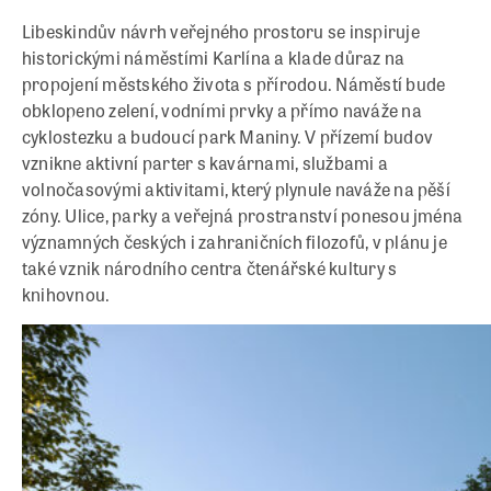
Libeskindův návrh veřejného prostoru se inspiruje
historickými náměstími Karlína a klade důraz na
propojení městského života s přírodou. Náměstí bude
obklopeno zelení, vodními prvky a přímo naváže na
cyklostezku a budoucí park Maniny. V přízemí budov
vznikne aktivní parter s kavárnami, službami a
volnočasovými aktivitami, který plynule naváže na pěší
zóny. Ulice, parky a veřejná prostranství ponesou jména
významných českých i zahraničních filozofů, v plánu je
také vznik národního centra čtenářské kultury s
knihovnou.