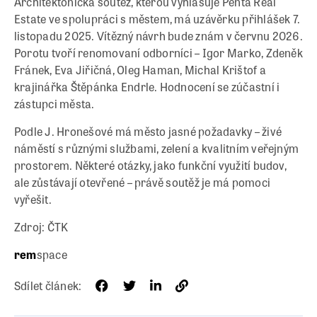
Architektonická soutěž, kterou vyhlašuje Penta Real
Estate ve spolupráci s městem, má uzávěrku přihlášek 7.
listopadu 2025. Vítězný návrh bude znám v červnu 2026.
Porotu tvoří renomovaní odborníci – Igor Marko, Zdeněk
Fránek, Eva Jiřičná, Oleg Haman, Michal Krištof a
krajinářka Štěpánka Endrle. Hodnocení se zúčastní i
zástupci města.
Podle J. Hronešové má město jasné požadavky – živé
náměstí s různými službami, zelení a kvalitním veřejným
prostorem. Některé otázky, jako funkční využití budov,
ale zůstávají otevřené – právě soutěž je má pomoci
vyřešit.
Zdroj: ČTK
rem
space
Sdílet článek: