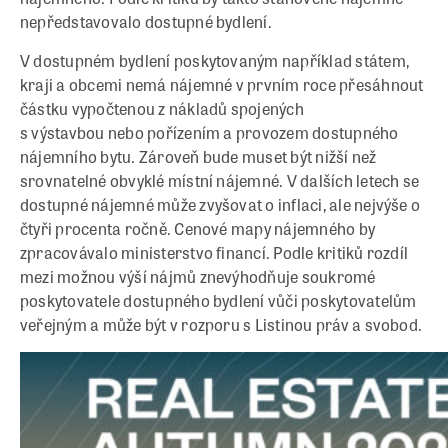
nepředstavovalo dostupné bydlení.
V dostupném bydlení poskytovaným například státem,
kraji a obcemi nemá nájemné v prvním roce přesáhnout
částku vypočtenou z nákladů spojených
s výstavbou nebo pořízením a provozem dostupného
nájemního bytu. Zároveň bude muset být nižší než
srovnatelné obvyklé místní nájemné. V dalších letech se
dostupné nájemné může zvyšovat o inflaci, ale nejvýše o
čtyři procenta ročně. Cenové mapy nájemného by
zpracovávalo ministerstvo financí. Podle kritiků rozdíl
mezi možnou výší nájmů znevýhodňuje soukromé
poskytovatele dostupného bydlení vůči poskytovatelům
veřejným a může být v rozporu s Listinou práv a svobod.