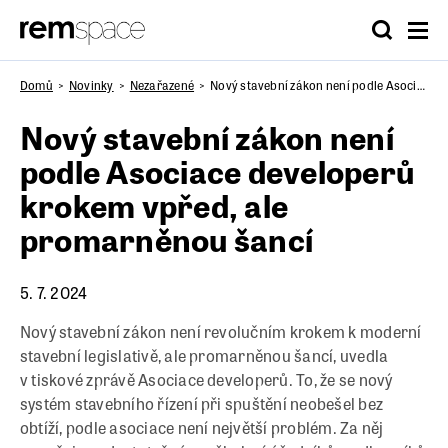
Domů
Novinky
Nezařazené
Nový stavební zákon není podle Asociace developerů krokem vpřed, ale promarněnou šancí
Nový stavební zákon není
podle Asociace developerů
krokem vpřed, ale
promarněnou šancí
5. 7. 2024
Nový stavební zákon není revolučním krokem k moderní
stavební legislativě, ale promarněnou šancí, uvedla
v tiskové zprávě Asociace developerů. To, že se nový
systém stavebního řízení při spuštění neobešel bez
obtíží, podle asociace není největší problém. Za něj