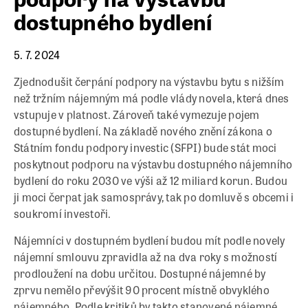
dostupného bydlení
5. 7. 2024
Zjednodušit čerpání podpory na výstavbu bytu s nižším
než tržním nájemným má podle vlády novela, která dnes
vstupuje v platnost. Zároveň také vymezuje pojem
dostupné bydlení. Na základě nového znění zákona o
Státním fondu podpory investic (SFPI) bude stát moci
poskytnout podporu na výstavbu dostupného nájemního
bydlení do roku 2030 ve výši až 12 miliard korun. Budou
ji moci čerpat jak samosprávy, tak po domluvě s obcemi i
soukromí investoři.
Nájemníci v dostupném bydlení budou mít podle novely
nájemní smlouvu zpravidla až na dva roky s možností
prodloužení na dobu určitou. Dostupné nájemné by
zprvu nemělo převýšit 90 procent místně obvyklého
nájemného. Podle kritiků by takto stanovené nájemné