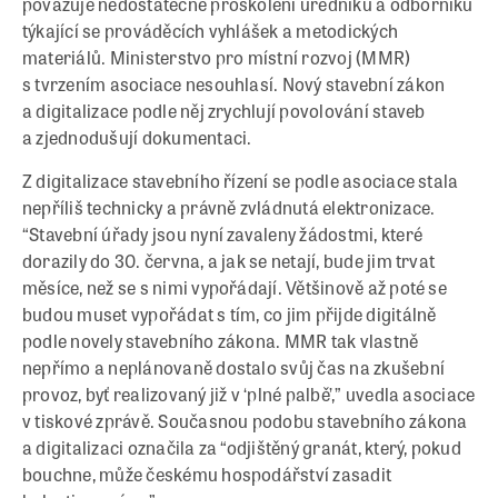
považuje nedostatečné proškolení úředníků a odborníků
týkající se prováděcích vyhlášek a metodických
materiálů. Ministerstvo pro místní rozvoj (MMR)
s tvrzením asociace nesouhlasí. Nový stavební zákon
a digitalizace podle něj zrychlují povolování staveb
a zjednodušují dokumentaci.
Z digitalizace stavebního řízení se podle asociace stala
nepříliš technicky a právně zvládnutá elektronizace.
“Stavební úřady jsou nyní zavaleny žádostmi, které
dorazily do 30. června, a jak se netají, bude jim trvat
měsíce, než se s nimi vypořádají. Většinově až poté se
budou muset vypořádat s tím, co jim přijde digitálně
podle novely stavebního zákona. MMR tak vlastně
nepřímo a neplánovaně dostalo svůj čas na zkušební
provoz, byť realizovaný již v ‘plné palbě’,” uvedla asociace
v tiskové zprávě. Současnou podobu stavebního zákona
a digitalizaci označila za “odjištěný granát, který, pokud
bouchne, může českému hospodářství zasadit