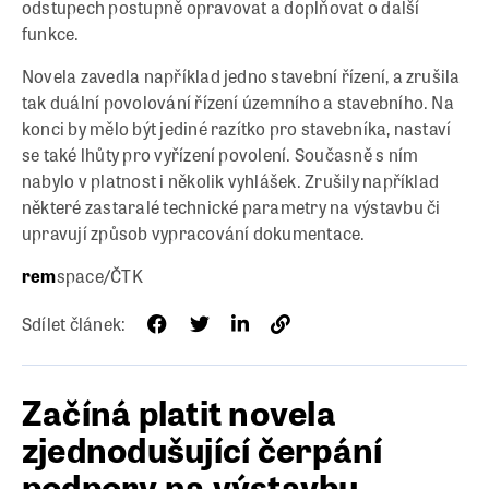
odstupech postupně opravovat a doplňovat o další
funkce.
Novela zavedla například jedno stavební řízení, a zrušila
tak duální povolování řízení územního a stavebního. Na
konci by mělo být jediné razítko pro stavebníka, nastaví
se také lhůty pro vyřízení povolení. Současně s ním
nabylo v platnost i několik vyhlášek. Zrušily například
některé zastaralé technické parametry na výstavbu či
upravují způsob vypracování dokumentace.
rem
space/ČTK
Sdílet článek:
Začíná platit novela
zjednodušující čerpání
podpory na výstavbu