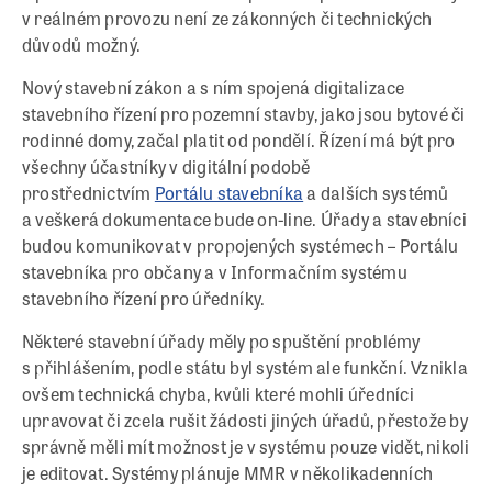
v reálném provozu není ze zákonných či technických
důvodů možný.
Nový stavební zákon a s ním spojená digitalizace
stavebního řízení pro pozemní stavby, jako jsou bytové či
rodinné domy, začal platit od pondělí. Řízení má být pro
všechny účastníky v digitální podobě
prostřednictvím
Portálu stavebníka
a dalších systémů
a veškerá dokumentace bude on-line. Úřady a stavebníci
budou komunikovat v propojených systémech – Portálu
stavebníka pro občany a v Informačním systému
stavebního řízení pro úředníky.
Některé stavební úřady měly po spuštění problémy
s přihlášením, podle státu byl systém ale funkční. Vznikla
ovšem technická chyba, kvůli které mohli úředníci
upravovat či zcela rušit žádosti jiných úřadů, přestože by
správně měli mít možnost je v systému pouze vidět, nikoli
je editovat. Systémy plánuje MMR v několikadenních