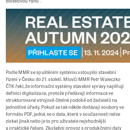
bolestivou ránu”.
Podle MMR se spuštěním systému vstoupilo stavební
řízení v Česku do 21. století. Mluvčí MMR Petr Waleczko
ČTK řekl, že informační systémy stavební správy naplňují
definici digitalizace, protože předávají informace ve
strukturované strojově čitelné podobě od žadatelů na
jednotlivé úřady. Pokud se tak někde dodávají soubory ve
formátu PDF, jedná se o data, která v současnosti nelze
získat jinak nebo je to pro uživatele nejvhodnější
a praktické řešení. Zkušební provoz s produkčními daty