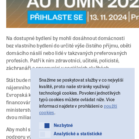
Na dostupné bydlení by mohli dosáhnout domácnosti
bez vlastního bydlení do určité výše čistého příjmu, oběti
domácího násilí nebo lidé v takzvaných preferovaných
profesích. Patří k ním zdravotníci, učitelé, policisté,
záchranáři a pracovníci v sociálních službách.
Stát bude moci poskytnout podporu sektoru dostupného
Snažíme se poskytovat služby v co nejvyšší
kvalitě, proto naše stránky využívají
nájemního bydlení poté, co možnost na jaře schválila
technologii cookies. Povolení jednotlivých
Evropská komise. První tři roky bude zajištěné
typů cookies můžete ovládat níže. Více
financování z Národního plánu obnovy. Letos
informací najdete v prohlášení o
použití
ministerstvo pro místní rozvoj počítá s poskytnutím
cookies
.
dvou miliard korun.
Nezbytné
Nezbytné
Aby mohl stát nabízet zvýhodněné úvěry na
Analytické a statistické
Analytické a statistické
podporu výstavby dostupného bydlení, Sněmovna v