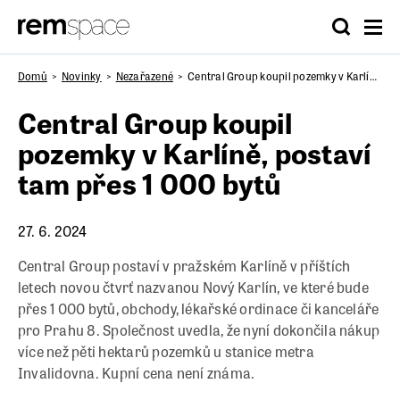
Domů
Novinky
Nezařazené
Central Group koupil pozemky v Karlíně, postaví tam přes 1 000 bytů
Central Group koupil
pozemky v Karlíně, postaví
tam přes 1 000 bytů
27. 6. 2024
Central Group postaví v pražském Karlíně v příštích
letech novou čtvrť nazvanou Nový Karlín, ve které bude
přes 1 000 bytů, obchody, lékařské ordinace či kanceláře
pro Prahu 8. Společnost uvedla, že nyní dokončila nákup
více než pěti hektarů pozemků u stanice metra
Invalidovna. Kupní cena není známa.