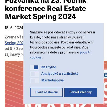
konference Real Estate
Market Spring 2024
18. 6. 2024
Snažíme se poskytovat služby v co nejvyšší
Zveme Vás na 23. ročník konference
Real Estate Market
kvalitě, proto naše stránky využívají
technologii cookies. Povolení jednotlivých
Spring 2024
, který se uskuteční již tuto středu 19. 6. 2024
typů cookies můžete ovládat níže. Více
od 9:30 ve Spojce Karlín v Praze. Můžete se těšit na
informací najdete v prohlášení o
použití
zajímavý program i řečníky!
cookies
.
Nezbytné
Nezbytné
Analytické a statistické
Analytické a statistické
Marketingové
Marketingové
Uložit nastavení
Povolit všechny