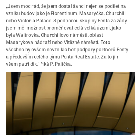
„Jsem moc rád, že jsem dostal šanci nejen se podílet na
vzniku budov jako je Florentinum, Masaryčka, Churchill
nebo Victoria Palace. S podporou skupiny Penta za zády
jsem měl možnost proměňovat celá velká území, jako
byla Waltrovka, Churchillovo náměstí, oblast
Masarykova nádraží nebo Vítězné náměstí. Toto
všechno by ovšem nevzniklo bez podpory partnerů Penty
a především celého týmu Penta Real Estate. Za to jim
všem patří dík,“ říká P. Palička.