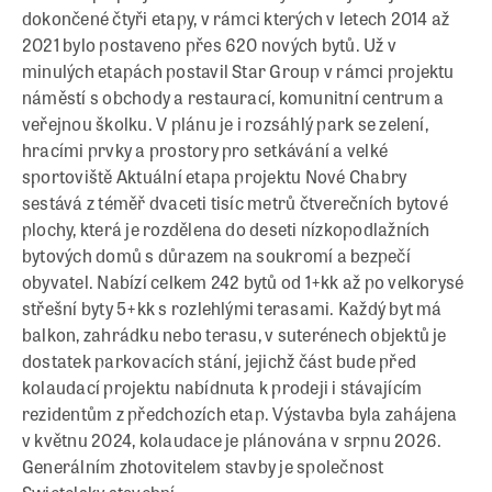
dokončené čtyři etapy, v rámci kterých v letech 2014 až
2021 bylo postaveno přes 620 nových bytů. Už v
minulých etapách postavil Star Group v rámci projektu
náměstí s obchody a restaurací, komunitní centrum a
veřejnou školku. V plánu je i rozsáhlý park se zelení,
hracími prvky a prostory pro setkávání a velké
sportoviště Aktuální etapa projektu Nové Chabry
sestává z téměř dvaceti tisíc metrů čtverečních bytové
plochy, která je rozdělena do deseti nízkopodlažních
bytových domů s důrazem na soukromí a bezpečí
obyvatel. Nabízí celkem 242 bytů od 1+kk až po velkorysé
střešní byty 5+kk s rozlehlými terasami. Každý byt má
balkon, zahrádku nebo terasu, v suterénech objektů je
dostatek parkovacích stání, jejichž část bude před
kolaudací projektu nabídnuta k prodeji i stávajícím
rezidentům z předchozích etap. Výstavba byla zahájena
v květnu 2024, kolaudace je plánována v srpnu 2026.
Generálním zhotovitelem stavby je společnost