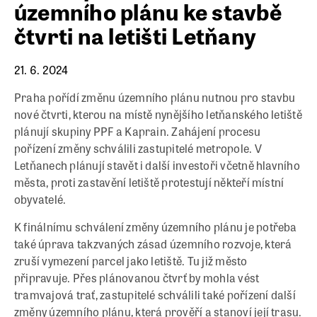
územního plánu ke stavbě
čtvrti na letišti Letňany
21. 6. 2024
Praha pořídí změnu územního plánu nutnou pro stavbu
nové čtvrti, kterou na místě nynějšího letňanského letiště
plánují skupiny PPF a Kaprain. Zahájení procesu
pořízení změny schválili zastupitelé metropole. V
Letňanech plánují stavět i další investoři včetně hlavního
města, proti zastavění letiště protestují někteří místní
obyvatelé.
K finálnímu schválení změny územního plánu je potřeba
také úprava takzvaných zásad územního rozvoje, která
zruší vymezení parcel jako letiště. Tu již město
připravuje. Přes plánovanou čtvrť by mohla vést
tramvajová trať, zastupitelé schválili také pořízení další
změny územního plánu, která prověří a stanoví její trasu.