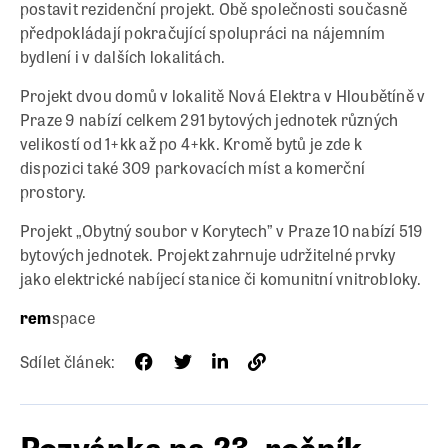
postavit rezidenční projekt. Obě společnosti současně
předpokládají pokračující spolupráci na nájemním
bydlení i v dalších lokalitách.
Projekt dvou domů v lokalitě Nová Elektra v Hloubětíně v
Praze 9 nabízí celkem 291 bytových jednotek různých
velikostí od 1+kk až po 4+kk. Kromě bytů je zde k
dispozici také 309 parkovacích míst a komerční
prostory.
Projekt „Obytný soubor v Korytech” v Praze 10 nabízí 519
bytových jednotek. Projekt zahrnuje udržitelné prvky
jako elektrické nabíjecí stanice či komunitní vnitrobloky.
rem
space
Sdílet článek:
Pozvánka na 23. ročník