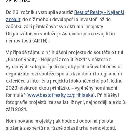
26. 6. 2024
Do 26. ročníku vstoupila soutěž
Best of Realty – Nejlepší
z realit
, do níž mohou developeři a investoři až do
začátku září přihlašovat své aktuální projekty.
Organizátorem soutěže je Asociace pro rozvoj trhu
nemovitostí (ARTN).
V případě zájmu o přihlášení projektu do soutěže o titul
„Best of Realty – Nejlepší z realit 2024“ v některé z
vypsaných kategorií je třeba, aby přihlašovatel odeslal
organizátorovi soutěže spolu s kvalitními fotografiemi
exteriéru a interiéru projektu (dokončeného po 1. lednu
2023) elektronickou přihlášku – vyplněný nominační
formulář (
www.bestofrealty.cz/prihlaska
). Přihlášky i
fotografie projektů lze zasílat již nyní, nejpozději ale do 3.
září 2024.
Nominované projekty pak hodnotí odborná porota
složená z expertů na různé oblasti trhu nemovitostí.