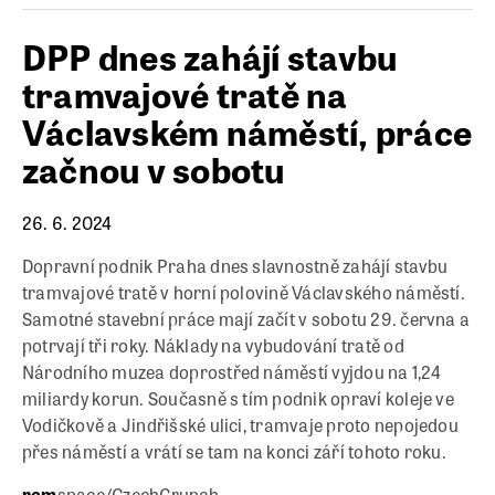
DPP dnes zahájí stavbu
tramvajové tratě na
Václavském náměstí, práce
začnou v sobotu
26. 6. 2024
Dopravní podnik Praha dnes slavnostně zahájí stavbu
tramvajové tratě v horní polovině Václavského náměstí.
Samotné stavební práce mají začít v sobotu 29. června a
potrvají tři roky. Náklady na vybudování tratě od
Národního muzea doprostřed náměstí vyjdou na 1,24
miliardy korun. Současně s tím podnik opraví koleje ve
Vodičkově a Jindřišské ulici, tramvaje proto nepojedou
přes náměstí a vrátí se tam na konci září tohoto roku.
rem
space/CzechCrunch