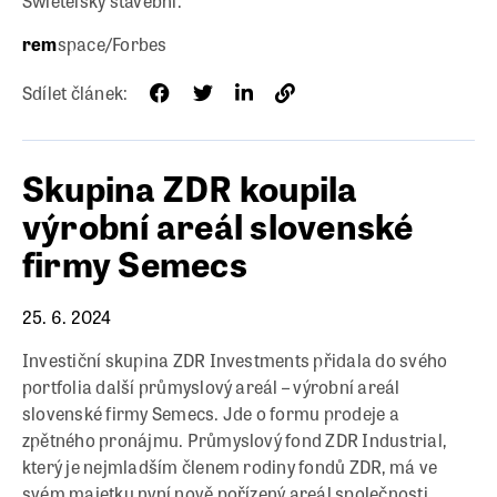
Swietelsky stavební.
rem
space/Forbes
Sdílet článek:
Skupina ZDR koupila
výrobní areál slovenské
firmy Semecs
25. 6. 2024
Investiční skupina ZDR Investments přidala do svého
portfolia další průmyslový areál – výrobní areál
slovenské firmy Semecs. Jde o formu prodeje a
zpětného pronájmu. Průmyslový fond ZDR Industrial,
který je nejmladším členem rodiny fondů ZDR, má ve
svém majetku nyní nově pořízený areál společnosti