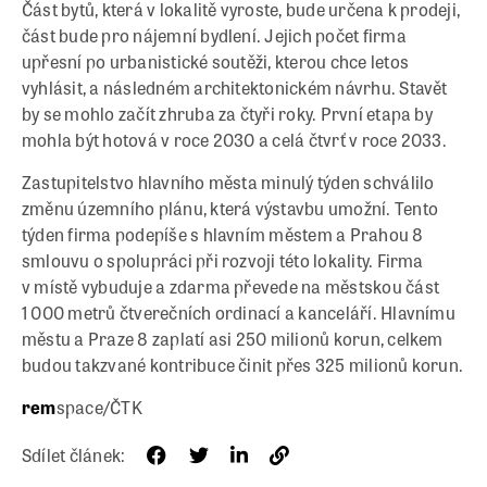
Část bytů, která v lokalitě vyroste, bude určena k prodeji,
část bude pro nájemní bydlení. Jejich počet firma
upřesní po urbanistické soutěži, kterou chce letos
vyhlásit, a následném architektonickém návrhu. Stavět
by se mohlo začít zhruba za čtyři roky. První etapa by
mohla být hotová v roce 2030 a celá čtvrť v roce 2033.
Zastupitelstvo hlavního města minulý týden schválilo
změnu územního plánu, která výstavbu umožní. Tento
týden firma podepíše s hlavním městem a Prahou 8
smlouvu o spolupráci při rozvoji této lokality. Firma
v místě vybuduje a zdarma převede na městskou část
1 000 metrů čtverečních ordinací a kanceláří. Hlavnímu
městu a Praze 8 zaplatí asi 250 milionů korun, celkem
budou takzvané kontribuce činit přes 325 milionů korun.
rem
space/ČTK
Sdílet článek: