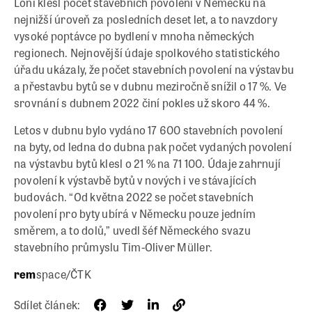
Loni klesl počet stavebních povolení v Německu na
nejnižší úroveň za posledních deset let, a to navzdory
vysoké poptávce po bydlení v mnoha německých
regionech. Nejnovější údaje spolkového statistického
úřadu ukázaly, že počet stavebních povolení na výstavbu
a přestavbu bytů se v dubnu meziročně snížil o 17 %. Ve
srovnání s dubnem 2022 činí pokles už skoro 44 %.
Letos v dubnu bylo vydáno 17 600 stavebních povolení
na byty, od ledna do dubna pak počet vydaných povolení
na výstavbu bytů klesl o 21 % na 71 100. Údaje zahrnují
povolení k výstavbě bytů v nových i ve stávajících
budovách. “Od května 2022 se počet stavebních
povolení pro byty ubírá v Německu pouze jedním
směrem, a to dolů,” uvedl šéf Německého svazu
stavebního průmyslu Tim-Oliver Müller.
rem
space/ČTK
Sdílet článek: