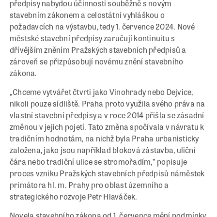
předpisy nabydou účinnosti souběžně s novým
stavebním zákonem a celostátní vyhláškou o
požadavcích na výstavbu, tedy 1. července 2024. Nové
městské stavební předpisy zaručují kontinuitu s
dřívějším zněním Pražských stavebních předpisů a
zároveň se přizpůsobují novému znění stavebního
zákona.
„Chceme vytvářet čtvrti jako Vinohrady nebo Dejvice,
nikoli pouze sídliště. Praha proto využila svého práva na
vlastní stavební předpisy a v roce 2014 přišla se zásadní
změnou v jejich pojetí. Tato změna spočívala v návratu k
tradičním hodnotám, na nichž byla Praha urbanisticky
založena, jako jsou například bloková zástavba, uliční
čára nebo tradiční ulice se stromořadím,” popisuje
proces vzniku Pražských stavebních předpisů náměstek
primátora hl. m. Prahy pro oblast územního a
strategického rozvoje Petr Hlaváček.
Novela stavebního zákona od 1. července mění podmínky,