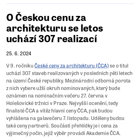
O Českou cenu za
architekturu se letos
uchází 307 realizací
25. 6. 2024
V 9. ročníku
České ceny za architekturu (ČCA)
se o titul
uchází 307 staveb realizovaných v posledních pěti letech
na území České republiky. Mezinárodní odborná porota
z nich vybere užší okruh nominovaných, který bude
oznámen na nominačním večeru 27. června v
Holešovické tržnici v Praze. Nejvyšší ocenění, tedy
finalisté ČCA a vítěz hlavní ceny ČCA, pak budou
vyhlášena na galavečeru 7. listopadu. Uděleny budou
také ceny partnerů. Součástí přehlídky je i cena za
výjimečný počin, jejíž výběr provádí Akademie ČCA.