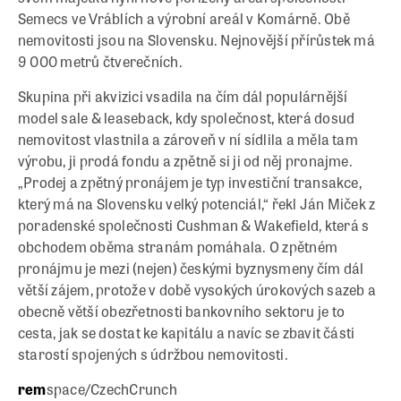
Semecs ve Vráblích a výrobní areál v Komárně. Obě
nemovitosti jsou na Slovensku. Nejnovější přírůstek má
9 000 metrů čtverečních.
Skupina při akvizici vsadila na čím dál populárnější
model sale & leaseback, kdy společnost, která dosud
nemovitost vlastnila a zároveň v ní sídlila a měla tam
výrobu, ji prodá fondu a zpětně si ji od něj pronajme.
„Prodej a zpětný pronájem je typ investiční transakce,
který má na Slovensku velký potenciál,“ řekl Ján Miček z
poradenské společnosti Cushman & Wakefield, která s
obchodem oběma stranám pomáhala. O zpětném
pronájmu je mezi (nejen) českými byznysmeny čím dál
větší zájem, protože v době vysokých úrokových sazeb a
obecně větší obezřetnosti bankovního sektoru je to
cesta, jak se dostat ke kapitálu a navíc se zbavit části
starostí spojených s údržbou nemovitosti.
rem
space/CzechCrunch