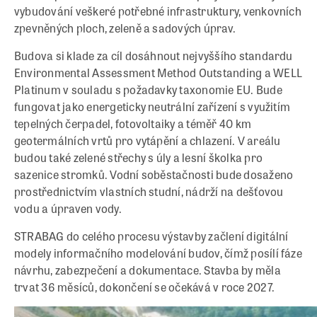
vybudování veškeré potřebné infrastruktury, venkovních
zpevněných ploch, zeleně a sadových úprav.
Budova si klade za cíl dosáhnout nejvyššího standardu
Environmental Assessment Method Outstanding a WELL
Platinum v souladu s požadavky taxonomie EU. Bude
fungovat jako energeticky neutrální zařízení s využitím
tepelných čerpadel, fotovoltaiky a téměř 40 km
geotermálních vrtů pro vytápění a chlazení. V areálu
budou také zelené střechy s úly a lesní školka pro
sazenice stromků. Vodní soběstačnosti bude dosaženo
prostřednictvím vlastních studní, nádrží na dešťovou
vodu a úpraven vody.
STRABAG do celého procesu výstavby začlení digitální
modely informačního modelování budov, čímž posílí fáze
návrhu, zabezpečení a dokumentace. Stavba by měla
trvat 36 měsíců, dokončení se očekává v roce 2027.