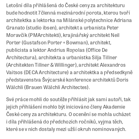
Letošní díla přihlášená do České ceny za architekturu
bude hodnotit 7členná mezinárodní porota, kterou tvoří
architektka a lektorka na Milánské polytechnice Adriana
Granato (studio ibsen), architekt a urbanista Peter
Moravčík (PMArchitekti), krajinářský architekt Neil
Porter (Gustafson Porter + Bowman), architekt,
publicista a lektor Andrius Ropolas (Office De
Architectura), architekta a urbanistka Silja Tillner
(Architekten Tillner & Willinger), architekt Alexandros
Vaitsos (DECA Architecture) a architektka a předsedkyně
představenstva Švýcarské konference architektů Doris
Wälchli (Brauen Wälchli Architectes).
Své práce mohli do soutěže přihlásit jak sami autoři, tak
jejich přihlášení mohlo být iniciováno členy Akademie
České ceny za architekturu. O ocenění se mohla ucházet
i díla přihlášená do předchozích ročníků, vyjma těch,
které se v nich dostaly mezi užší okruh nominovaných.