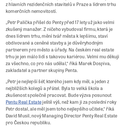
z hlavních rezidenčních stavitelů v Praze a lídrem trhu
komerčních nemovitostí.
„Petr Palička přišel do Penty před 17 lety už jako velmi
zkušený manažer. Z ničeho vybudoval firmu, která je
dnes lídrem trhu, mění tvář města k lepšímu, staví
obdivované a ceněné stavby a je důvěryhodným
partnerem pro město a úřady. Na českém real estate
trhu je jen málo lidí s takovou kariérou. Velmi mu děkuji
za všechno, co pro nás udělal,“ říká Marek Dospiva,
zakladatel a partner skupiny Penta.
„Petr je nejlepší šéf, kterého jsem kdy měl, a jeden z
nejbližších kolegů a přátel. Byla to velká škola a
zkušenost společně pracovat. Bude výzva posunout
Pentu Real Estate
ještě výš, než kam ji za poslední roky
Petr dostal, ale měl jsem toho nejlepšího učitele,“ říká
David Musil, nový Managing Director Penty Real Estate
pro Českou republiku.