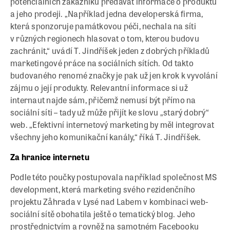
potenciálních zákazníků předávat informace o produktu
a jeho prodeji. „Například jedna developerská firma,
která sponzoruje památkovou péči, nechala na síti
v různých regionech hlasovat o tom, kterou budovu
zachránit,“ uvádí T. Jindříšek jeden z dobrých příkladů
marketingové práce na sociálních sítích. Od takto
budovaného renomé značky je pak už jen krok k vyvolání
zájmu o její produkty. Relevantní informace si už
internaut najde sám, přičemž nemusí být přímo na
sociální síti – tady už může přijít ke slovu „starý dobrý“
web. „Efektivní internetový marketing by měl integrovat
všechny jeho komunikační kanály,“ říká T. Jindříšek.
Za hranice internetu
Podle této poučky postupovala například společnost MS
development, která marketing svého rezidenčního
projektu Zåhrada v Lysé nad Labem v kombinaci web-
sociální sítě obohatila ještě o tematický blog. Jeho
prostřednictvím a rovněž na samotném Facebooku