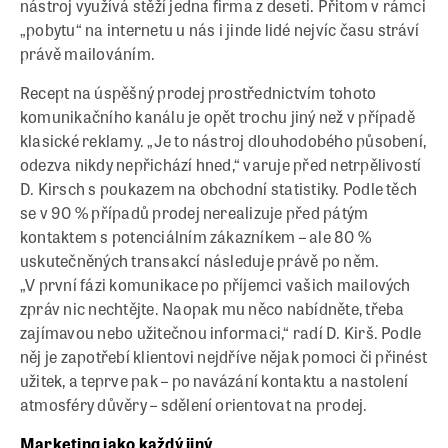
nástroj využívá stěží jedna firma z deseti. Přitom v rámci
„pobytu“ na internetu u nás i jinde lidé nejvíc času stráví
právě mailováním.
Recept na úspěšný prodej prostřednictvím tohoto
komunikačního kanálu je opět trochu jiný než v případě
klasické reklamy. „Je to nástroj dlouhodobého působení,
odezva nikdy nepřichází hned,“ varuje před netrpělivostí
D. Kirsch s poukazem na obchodní statistiky. Podle těch
se v 90 % případů prodej nerealizuje před pátým
kontaktem s potenciálním zákazníkem – ale 80 %
uskutečněných transakcí následuje právě po něm.
„V první fázi komunikace po příjemci vašich mailových
zpráv nic nechtějte. Naopak mu něco nabídněte, třeba
zajímavou nebo užitečnou informaci,“ radí D. Kirš. Podle
něj je zapotřebí klientovi nejdříve nějak pomoci či přinést
užitek, a teprve pak – po navázání kontaktu a nastolení
atmosféry důvěry – sdělení orientovat na prodej.
Marketing jako každý jiný