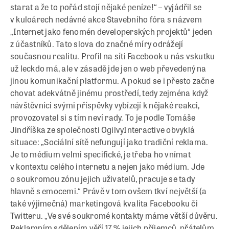
starat a že to pořád stojí nějaké peníze!“ – vyjádřil se
v kuloárech nedávné akce Stavebního fóra s názvem
„Internet jako fenomén developerských projektů“ jeden
z účastníků. Tato slova do značné míry odrážejí
současnou realitu. Profil na síti Facebook u nás vskutku
už leckdo má, ale v zásadě jde jen o web převedený na
jinou komunikační platformu. A pokud se i přesto začne
chovat adekvátně jinému prostředí, tedy zejména když
návštěvníci svými příspěvky vybízejí k nějaké reakci,
provozovatel si s tím neví rady. To je podle Tomáše
Jindříška ze společnosti OgilvyInteractive obvyklá
situace: „Sociální sítě nefungují jako tradiční reklama.
Je to médium velmi specifické, je třeba ho vnímat
v kontextu celého internetu a nejen jako médium. Jde
o soukromou zónu jejich uživatelů, pracuje se tady
hlavně s emocemi.“ Právě v tom ovšem tkví největší (a
také výjimečná) marketingová kvalita Facebooku či
Twitteru. „Ve své soukromé kontakty máme větší důvěru.
Reklamním sdělením věří 17 % jejich příjemců, přátelům