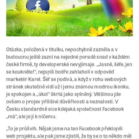
Otázka, položená v titulku, nepochybně zazněla a v
budoucnu ještě zazní na nejedné poradě snad v každém
české firmě, ty developerské nevyjímaje. „Jasně, šéfe, jen
se koukněte!“, nejspíš bodře zahlaholí v odpověď
marketér Karel. Šéf se podívá, a když v rohu webových
stránek skutečně vidí už i jemu známou modrou ikonku,
je spokojen a „úkol“ škrtá jako splněný. Většinou jde
ovšem o projev přílišné důvěřivosti a neznalosti. V
Česku standardně sice kdejaká společnost Facebook
„má“, ale je jí k ničemu.
„To je průšvih. Nějak jsme na ten Facebook překlopili
web projektu, ale pak jsme zjistili, že by se o to někdo měl