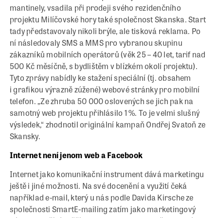
mantinely, vsadila při prodeji svého rezidenčního
projektu Milíčovské hory také společnost Skanska. Start
tady představovaly nikoli brýle, ale tisková reklama. Po
ní následovaly SMS a MMS pro vybranou skupinu
zákazníků mobilních operátorů (věk 25 – 40 let, tarif nad
500 Kč měsíčně, s bydlištěm v blízkém okolí projektu).
Tyto zprávy nabídly ke stažení speciální (tj. obsahem
i grafikou výrazně zúžené) webové stránky pro mobilní
telefon. „Ze zhruba 50 000 oslovených se jich pak na
samotný web projektu přihlásilo 1 %. To je velmi slušný
výsledek,“ zhodnotil originální kampaň Ondřej Svatoň ze
Skansky.
Internet není jenom web a Facebook
Internet jako komunikační instrument dává marketingu
ještě i jiné možnosti. Na své docenění a využití čeká
například e-mail, který u nás podle Davida Kirsche ze
společnosti SmartE-mailing zatím jako marketingový