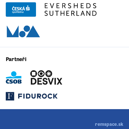
Partneři
remspace.sk