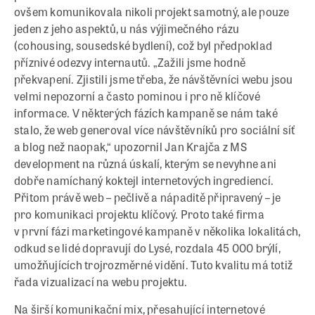
ovšem komunikovala nikoli projekt samotný, ale pouze
jeden z jeho aspektů, u nás výjimečného rázu
(cohousing, sousedské bydlení), což byl předpoklad
příznivé odezvy internautů. „Zažili jsme hodně
překvapení. Zjistili jsme třeba, že návštěvníci webu jsou
velmi nepozorní a často pominou i pro ně klíčové
informace. V některých fázích kampaně se nám také
stalo, že web generoval více návštěvníků pro sociální síť
a blog než naopak,“ upozornil Jan Krajča z MS
development na různá úskalí, kterým se nevyhne ani
dobře namíchaný koktejl internetových ingrediencí.
Přitom právě web – pečlivě a nápaditě připravený – je
pro komunikaci projektu klíčový. Proto také firma
v první fázi marketingové kampaně v několika lokalitách,
odkud se lidé dopravují do Lysé, rozdala 45 000 brýlí,
umožňujících trojrozměrné vidění. Tuto kvalitu má totiž
řada vizualizací na webu projektu.
Na širší komunikační mix, přesahující internetové