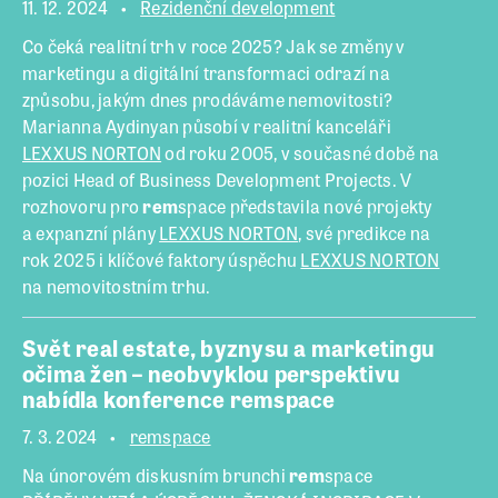
11. 12. 2024
Rezidenční development
Co čeká realitní trh v roce 2025? Jak se změny v
marketingu a digitální transformaci odrazí na
způsobu, jakým dnes prodáváme nemovitosti?
Marianna Aydinyan působí v realitní kanceláři
LEXXUS NORTON
od roku 2005, v současné době na
pozici Head of Business Development Projects. V
rozhovoru pro
rem
space představila nové projekty
a expanzní plány
LEXXUS NORTON
, své predikce na
rok 2025 i klíčové faktory úspěchu
LEXXUS NORTON
na nemovitostním trhu.
Svět real estate, byznysu a marketingu
očima žen – neobvyklou perspektivu
nabídla konference remspace
7. 3. 2024
remspace
Na únorovém diskusním brunchi
rem
space