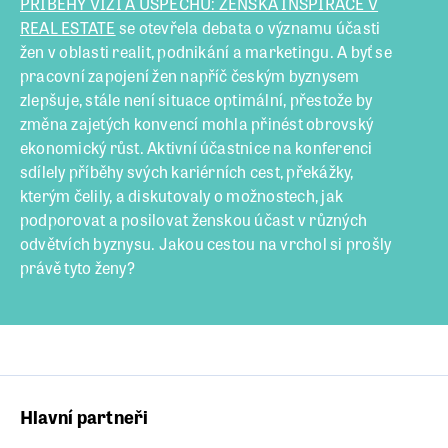
PŘÍBĚHY VIZÍ A ÚSPĚCHU: ŽENSKÁ INSPIRACE V
REAL ESTATE
se otevřela debata o významu účasti
žen v oblasti realit, podnikání a marketingu. A byť se
pracovní zapojení žen napříč českým byznysem
zlepšuje, stále není situace optimální, přestože by
změna zajetých konvencí mohla přinést obrovský
ekonomický růst. Aktivní účastnice na konferenci
sdílely příběhy svých kariérních cest, překážky,
kterým čelily, a diskutovaly o možnostech, jak
podporovat a posilovat ženskou účast v různých
odvětvích byznysu. Jakou cestou na vrchol si prošly
právě tyto ženy?
Hlavní partneři