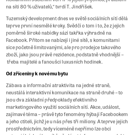
na síti 80 % uživatelů,“ tvrdí T. Jindříšek.
Tuzemský development dnes ve světě sociálních sítí dělá
teprve první nesmělé kroky. Svědčí o tom i to, že z jejich
poměrně široké nabídky sází takřka výhradně na
Facebook. Přitom se nabízejí i jiné sítě, s komunitami
sice početně limitovanými, ale pro prodejce takového
zboží, jako jsou právě rezidence, podstatně vhodnější –
třeba majitelé a fanoušci luxusních hodinek.
Od zříceniny k novému bytu
Zábava a informační atraktivita na jedné straně,
neustálá interaktivní komunikace na straně druhé – to
jsou dva základní předpoklady efektivního
marketingového využití sociálních sítí. Akce, událost,
zajímavé téma – právě tyto fenomény hýbají Facebookem
a jeho ctiteli, jichž je u nás přes tři miliony. A teprve jejich
prostřednictvím, tedy víceméně nepřímo lze obci