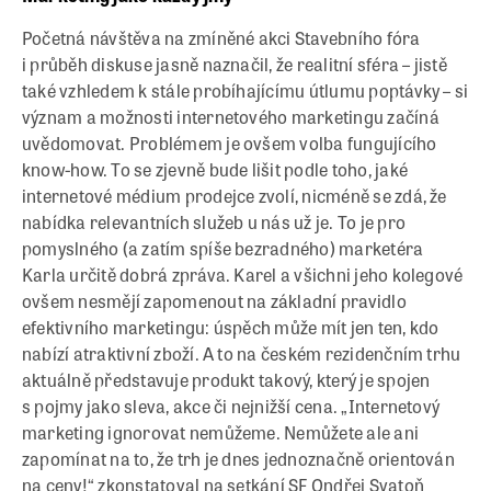
Početná návštěva na zmíněné akci Stavebního fóra
i průběh diskuse jasně naznačil, že realitní sféra – jistě
také vzhledem k stále probíhajícímu útlumu poptávky – si
význam a možnosti internetového marketingu začíná
uvědomovat. Problémem je ovšem volba fungujícího
know-how. To se zjevně bude lišit podle toho, jaké
internetové médium prodejce zvolí, nicméně se zdá, že
nabídka relevantních služeb u nás už je. To je pro
pomyslného (a zatím spíše bezradného) marketéra
Karla určitě dobrá zpráva. Karel a všichni jeho kolegové
ovšem nesmějí zapomenout na základní pravidlo
efektivního marketingu: úspěch může mít jen ten, kdo
nabízí atraktivní zboží. A to na českém rezidenčním trhu
aktuálně představuje produkt takový, který je spojen
s pojmy jako sleva, akce či nejnižší cena. „Internetový
marketing ignorovat nemůžeme. Nemůžete ale ani
zapomínat na to, že trh je dnes jednoznačně orientován
na ceny!“ zkonstatoval na setkání SF Ondřej Svatoň