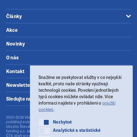
Články
Akce
Novinky
O nás
Kontakt
Snažíme se poskytovat služby v co nejvyšší
kvalitě, proto naše stránky využívají
Newsletter
technologii cookies. Povolení jednotlivých
typů cookies můžete ovládat níže. Více
Sledujte nás
informací najdete v prohlášení o
použití
cookies
.
2001-2024 Všechny materiály zveřejněné na těchto www stránkách
Nezbytné
Nezbytné
podléhají autorskému zákonu (č.121/2000 Sb.). Publikování nebo šíření
obsahu Stavebního fóra je bez písemného souhlasu provozovatele MSG
Analytické a statistické
Analytické a statistické
holding a.s. zakázáno. Stavební fórum využívá agenturní zpravodajství
ČTK, kteří si vyhrazují veškerá práva. Publikování nebo další šíření obsahu