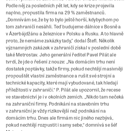
Podle něj za posledních pět let, kdy se krize projevila
naplno, propustila firma na 29 % zaměstnanců.
„Domnívám se, že by to bylo ještě horší, kdybychom po
tom zahraničí nesáhli. Teď budujeme dálnice v Bosně a
v Ázerbájdžánu a železnice v Polsku a Rusku. A to hlavně
proto, že nemáme zakázky tady," dodal Štefl. Několik
významných zakázek v zahraničí získal v poslední době
také Metrostav. Jeho generální ředitel Pavel Pilát ale
tvrdí, že jde o řešení z nouze: „Na domácím trhu není
dostatek poptávky, takže firmy, pokud nechtějí masivněji
propouštět vlastní zaměstnance a rušit své strojní a
technické kapacity, které mají vybudované, tak hledají
příležitosti v zahraničí.“ P. Pilát ale upozornil, že recese
ve stavebnictví je i v okolních zemích. „Nikdo tam nečeká
na zahraniční firmy. Podnikání na stavebním trhu
v zahraniční je vždy rizikovější než podnikání na
domácím trhu. Dnes ale firmám nic jiného nezbývá,
pokud nechtějí rozpustit i samy sebe,“ domnívá se šéf