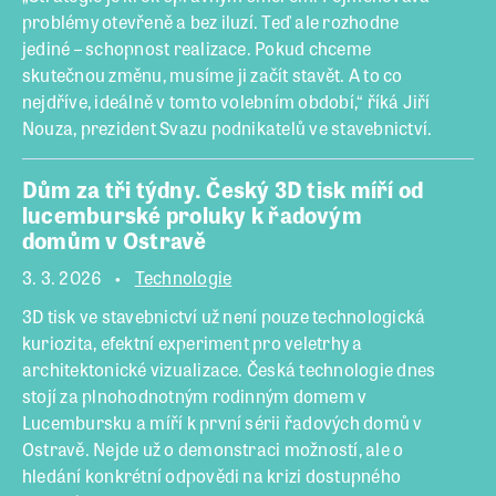
problémy otevřeně a bez iluzí. Teď ale rozhodne
jediné – schopnost realizace. Pokud chceme
skutečnou změnu, musíme ji začít stavět. A to co
nejdříve, ideálně v tomto volebním období,“ říká Jiří
Nouza, prezident Svazu podnikatelů ve stavebnictví.
Dům za tři týdny. Český 3D tisk míří od
lucemburské proluky k řadovým
domům v Ostravě
3. 3. 2026
Technologie
3D tisk ve stavebnictví už není pouze technologická
kuriozita, efektní experiment pro veletrhy a
architektonické vizualizace. Česká technologie dnes
stojí za plnohodnotným rodinným domem v
Lucembursku a míří k první sérii řadových domů v
Ostravě. Nejde už o demonstraci možností, ale o
hledání konkrétní odpovědi na krizi dostupného