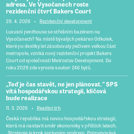
adresa. Ve Vysočanech roste
rezidenční čtvrť Bakers Court
29. 4. 2026
Rezidenční development
Luxusní penthouse se střešním bazénem na
Vysočanech? Na místě bývalých pekáren Odkolek,
které po desítky let zásobovaly pečivem velkou část
metropole, vzniká nový rezidenční projekt Bakers
Court od společnosti Metrostav Development. Do
roku 2029 zde vyroste soubor 246 bytů.
„Teď je čas stavět, ne jen plánovat.” SPS
vítá hospodářskou strategii, klíčová
bude realizace
11. 3. 2026
Realitní trh
Česká republika má novou hospodářskou strategii,
která má nastavit směr ekonomiky v příštích letech.
„Strategie je krok správným směrem. Pojmenovává