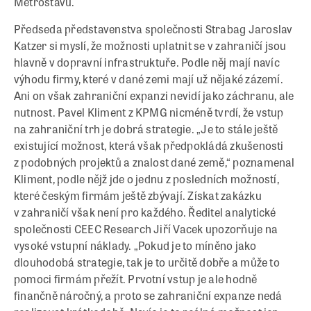
Metrostavu.
Předseda představenstva společnosti Strabag Jaroslav
Katzer si myslí, že možnosti uplatnit se v zahraničí jsou
hlavně v dopravní infrastruktuře. Podle něj mají navíc
výhodu firmy, které v dané zemi mají už nějaké zázemí.
Ani on však zahraniční expanzi nevidí jako záchranu, ale
nutnost. Pavel Kliment z KPMG nicméně tvrdí, že vstup
na zahraniční trh je dobrá strategie. „Je to stále ještě
existující možnost, která však předpokládá zkušenosti
z podobných projektů a znalost dané země,“ poznamenal
Kliment, podle nějž jde o jednu z posledních možností,
které českým firmám ještě zbývají. Získat zakázku
v zahraničí však není pro každého. Ředitel analytické
společnosti CEEC Research Jiří Vacek upozorňuje na
vysoké vstupní náklady. „Pokud je to míněno jako
dlouhodobá strategie, tak je to určitě dobře a může to
pomoci firmám přežít. Prvotní vstup je ale hodně
finančně náročný, a proto se zahraniční expanze nedá