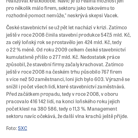
realizovat krátkodobě. Navíc je to reálná možnost jen
pro několik málo firem, sektoru jako takovému to
rozhodně pomoct nemůže," neskrývá skepsi Vacek.
České stavebnictví se už pět let nachází v krizi. Zatímco
ještě v roce 2008 činila stavební produkce 547,5 mld. Kč,
za celý loňský rok se prostavělo jen 424 mld. Kč, tedy
o 22 % méně. Od roku 2009 celkem české stavebnictví
kumulativně přišlo o 277 mld. Kč. Nedostatek práce
způsobil, že stavební firmy začaly krachovat. Zatímco
ještě v roce 2008 na českém trhu působilo 767 firem
s více než 50 zaměstnanci, loni jich bylo 603. Výrazně se
snížil i počet všech lidí, které stavebnictví zaměstnává.
Před začátkem propadu, tedy v roce 2008, v oboru
pracovalo 416 142 lidí, na konci loňského roku jejich
počet klesl na 380 586, tedy o 11,3 %. Management
sektoru navíc očekává, že další vlna krachů ještě přijde.
Foto:
SXC