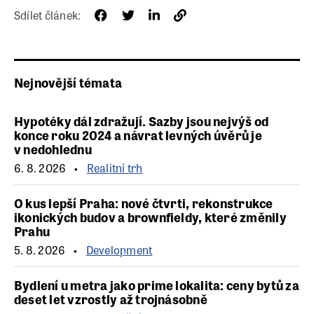
Sdílet článek:
Nejnovější témata
Hypotéky dál zdražují. Sazby jsou nejvýš od
konce roku 2024 a návrat levných úvěrů je
v nedohlednu
6. 8. 2026
Realitní trh
O kus lepší Praha: nové čtvrti, rekonstrukce
ikonických budov a brownfieldy, které změnily
Prahu
5. 8. 2026
Development
Bydlení u metra jako prime lokalita: ceny bytů za
deset let vzrostly až trojnásobně