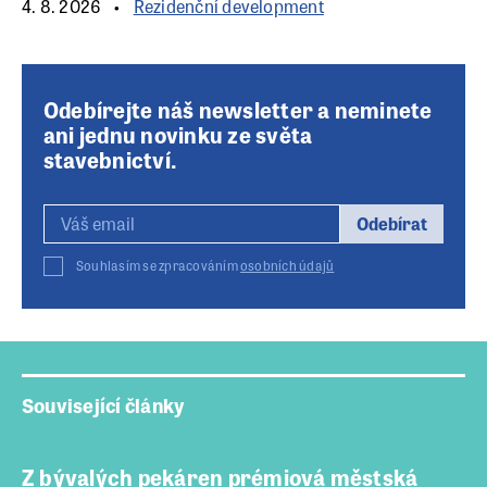
4. 8. 2026
Rezidenční development
Odebírejte náš newsletter a neminete
ani jednu novinku ze světa
stavebnictví.
Odebírat
Souhlasím se zpracováním
osobních údajů
Související články
Z bývalých pekáren prémiová městská