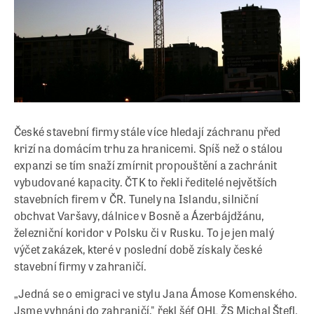
České stavební firmy stále více hledají záchranu před
krizí na domácím trhu za hranicemi. Spíš než o stálou
expanzi se tím snaží zmírnit propouštění a zachránit
vybudované kapacity. ČTK to řekli ředitelé největších
stavebních firem v ČR. Tunely na Islandu, silniční
obchvat Varšavy, dálnice v Bosně a Ázerbájdžánu,
železniční koridor v Polsku či v Rusku. To je jen malý
výčet zakázek, které v poslední době získaly české
stavební firmy v zahraničí.
„Jedná se o emigraci ve stylu Jana Ámose Komenského.
Jsme vyhnáni do zahraničí," řekl šéf OHL ŽS Michal Štefl.