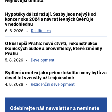
Nejnovější témata
Hypotéky dál zdražují. Sazby jsou nejvýš od
konce roku 2024 a návrat levných úvěrů je
v nedohlednu
6. 8. 2026
Realitní trh
O kus lepší Praha: nové čtvrti, rekonstrukce
ikonických budov a brownfieldy, které změnily
Prahu
5. 8. 2026
Development
Bydlení u metra jako prime lokalita: ceny bytů za
deset let vzrostly až trojnásobně
4. 8. 2026
Rezidenční development
Odebírejte náš newsletter a neminete