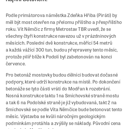
Podle primátorova náměstka Zdeňka Hřiba (Piráti) by
měl být most otevřen na přelomu příštího a přespříštího
roku. Vít Němčic z firmy Metrostav TBR uvedl, že se
všechny čtyři konstrukce navezou už v prázdninových
měsících. Poslední dvě konstrukce, měřící 54 metrů
a každá vážící 300 tun, budou přepraveny tento měsíc,
protože pilíř blíže k Podolí byl zabetonován na konci
července.
Pro betonáž mostovky budou dělníci budovat dočasné
podpory, které udrží konstrukce na místě. Po dokončení
betonáže se tyto části vrátí do Modřan k rozebrání.
Nosná konstrukce taktu 1 na Smíchovské straně mostu
a tak 6 na Podolské straně je již vybudovaná, takt 2 na
Smíchovské se podle Víta Němčice bude betonovat tento
měsíc. Výstavba se kvůli náročným geologickým
podmínkám protáhla a zvýšily se náklady. Původní cena