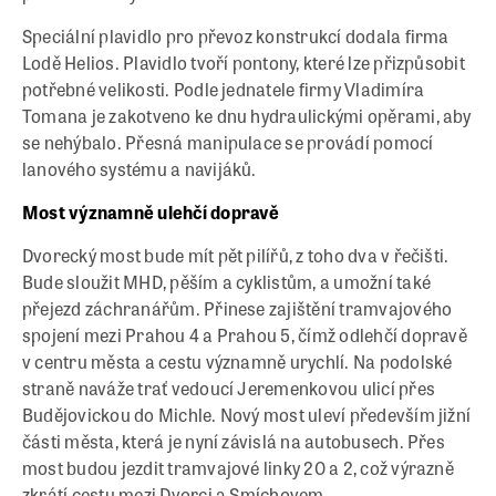
Speciální plavidlo pro převoz konstrukcí dodala firma
Lodě Helios. Plavidlo tvoří pontony, které lze přizpůsobit
potřebné velikosti. Podle jednatele firmy Vladimíra
Tomana je zakotveno ke dnu hydraulickými opěrami, aby
se nehýbalo. Přesná manipulace se provádí pomocí
lanového systému a navijáků.
Most významně ulehčí dopravě
Dvorecký most bude mít pět pilířů, z toho dva v řečišti.
Bude sloužit MHD, pěším a cyklistům, a umožní také
přejezd záchranářům. Přinese zajištění tramvajového
spojení mezi Prahou 4 a Prahou 5, čímž odlehčí dopravě
v centru města a cestu významně urychlí. Na podolské
straně naváže trať vedoucí Jeremenkovou ulicí přes
Budějovickou do Michle. Nový most uleví především jižní
části města, která je nyní závislá na autobusech. Přes
most budou jezdit tramvajové linky 20 a 2, což výrazně
zkrátí cestu mezi Dvorci a Smíchovem.