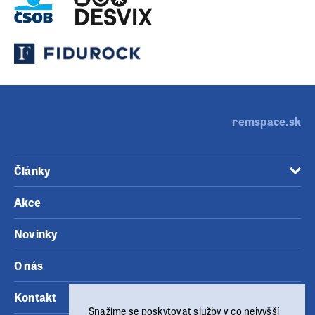
remspace.sk
Články
Akce
Novinky
O nás
Kontakt
Snažíme se poskytovat služby v co nejvyšší