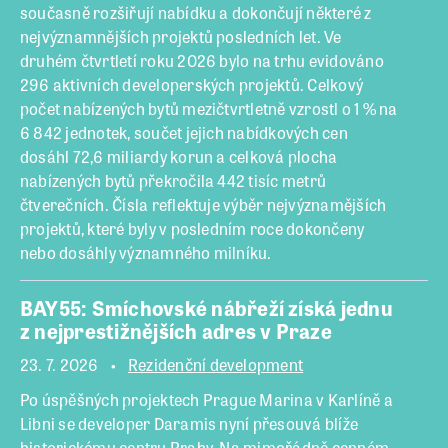
současně rozšiřují nabídku a dokončují některé z
nejvýznamnějších projektů posledních let. Ve
druhém čtvrtletí roku 2026 bylo na trhu evidováno
296 aktivních developerských projektů. Celkový
počet nabízených bytů mezičtvrtletně vzrostl o 1 % na
6 842 jednotek, součet jejich nabídkových cen
dosáhl 72,6 miliardy korun a celková plocha
nabízených bytů překročila 442 tisíc metrů
čtverečních. Čísla reflektuje výběr nejvýznamějších
projektů, které byly v posledním roce dokončeny
nebo dosáhly významného milníku.
BAY55: Smíchovské nábřeží získá jednu
z nejprestižnějších adres v Praze
23. 7. 2026
Rezidenční development
Po úspěšných projektech Prague Marina v Karlíně a
Libni se developer Daramis nyní přesouvá blíže
historickému centru Prahy. Na mimořádně cenném