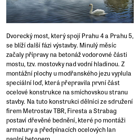
Dvorecký most, který spojí Prahu 4 a Prahu 5,
se blíží další fázi výstavby. Minulý měsíc
začaly přípravy na betonáž vodorovné části
mostu, tzv. mostovky nad vodní hladinou. Z
montážní plochy u modřanského jezu vyplula
speciální loď, která přepravila první část
ocelové konstrukce na smíchovskou stranu
stavby. Na tuto konstrukci dělníci ze sdružení
firem Metrostav TBR, Firesta a Strabag
postaví dřevěné bednění, které po montáži
armatury a předpínacích ocelových lan
naplní betonem.