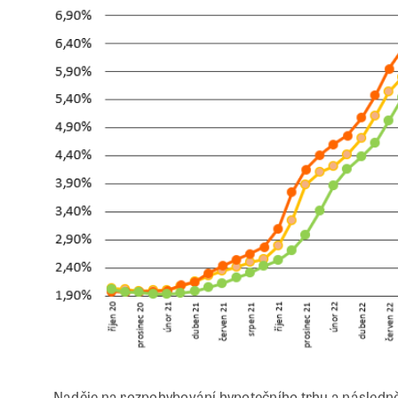
Naděje na rozpohybování hypotečního trhu a následně i