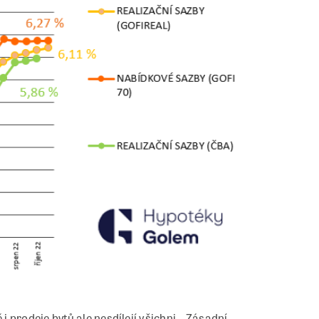
 prodeje bytů ale nesdílejí všichni. „Zásadní