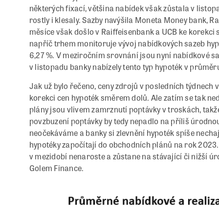
některých fixací, většina nabídek však zůstala v listo
rostly i klesaly. Sazby navýšila Moneta Money bank, Ra
měsíce však došlo v Raiffeisenbank a UCB ke korekci s
napříč trhem monitoruje vývoj nabídkových sazeb hypot
6,27 %. V meziročním srovnání jsou nyní nabídkové sa
v listopadu banky nabízely tento typ hypoték v průměr
Jak už bylo řečeno, ceny zdrojů v posledních týdnech 
korekci cen hypoték směrem dolů. Ale zatím se tak ned
plány jsou vlivem zamrznutí poptávky v troskách, tak
povzbuzení poptávky by tedy nepadlo na příliš úrodnou
neočekáváme a banky si zlevnění hypoték spíše nechaj
hypotéky započítají do obchodních plánů na rok 2023.
v mezidobí nenaroste a zůstane na stávající či nižší úr
Golem Finance.