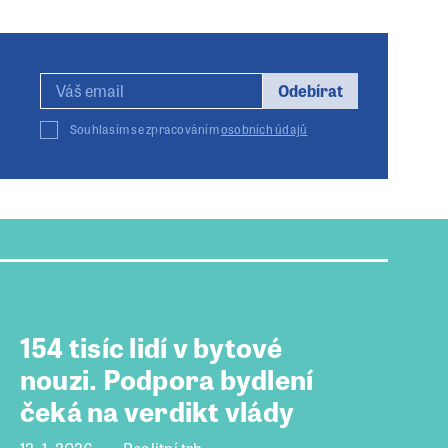
Odebírat
Souhlasím se zpracováním
osobních údajů
154 tisíc lidí v bytové
nouzi. Podpora bydlení
čeká na verdikt vlády