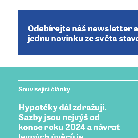
Odebírejte náš newsletter 
jednu novinku ze světa stav
Související články
Hypotéky dál zdražují.
Sazby jsou nejvýš od
konce roku 2024 a návrat
levných úvěrů je