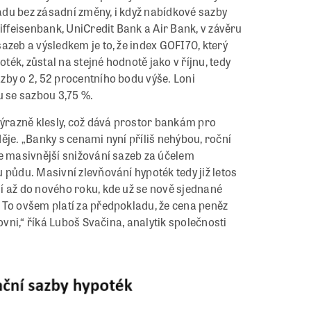
padu bez zásadní změny, i když nabídkové sazby
iffeisenbank, UniCredit Bank a Air Bank, v závěru
azeb a výsledkem je to, že index GOFI70, který
ék, zůstal na stejné hodnotě jako v říjnu, tedy
zby o 2, 52 procentního bodu výše. Loni
u se sazbou 3,75 %.
výrazně klesly, což dává prostor bankám pro
ěje. „Banky s cenami nyní příliš nehýbou, roční
že masivnější snižování sazeb za účelem
 půdu. Masivní zlevňování hypoték tedy již letos
í až do nového roku, kde už se nově sjednané
 To ovšem platí za předpokladu, že cena peněz
ovni,“ říká Luboš Svačina, analytik společnosti