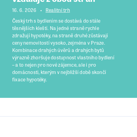
16. 6. 2026
Realitní trh
Český trh s bydlením se dostává do stále
těsnějších kleští. Na jedné straně rychle
zdražují hypotéky, na straně druhé zůstávají
ceny nemovitostí vysoko, zejména v Praze.
Kombinace drahých úvěrů a drahých bytů
výrazně zhoršuje dostupnost vlastního bydlení
– a to nejen pro nové zájemce, ale i pro
domácnosti, kterým v nejbližší době skončí
fixace hypotéky.