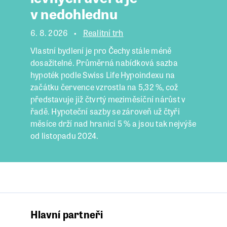
v nedohlednu
6. 8. 2026
Realitní trh
Vlastní bydlení je pro Čechy stále méně
dosažitelné. Průměrná nabídková sazba
hypoték podle Swiss Life Hypoindexu na
začátku července vzrostla na 5,32 %, což
představuje již čtvrtý meziměsíční nárůst v
řadě. Hypoteční sazby se zároveň už čtyři
měsíce drží nad hranicí 5 % a jsou tak nejvýše
od listopadu 2024.
Hlavní partneři