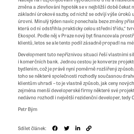
změna a zlevňování hypoték se v nejbližší době čekat 
základní úrokové sazby, od nichž se odvíjí výše úroků
úrovni. Minulý týden navíc ponechala beze změny přís
která od ní odstřihla prakticky celou střední třídu,“ t
Ekospol. Podle něj v Praze nový byt financovala pros
klientů, letos se ale tento podíl zásadně propadl na mé
Development tuto nepříznivou situaci řeší vlastními si
i komerčních bank. Jednou cestou je konverze projek
bydlením, což je právě nyní poměrně rozšířený způsob,
toho se některé společnosti rozhodly současnou drahot
klientům uhradí – to je vlastně způsob, jak ceny novýc
zejména menší developerské firmy některé své projekt
nedávno rozhodl i největší rezidenční developer, tedy 
Petr Bým
Sdílet článek: