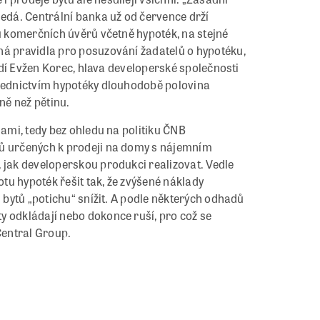
nedá. Centrální banka už od července drží
 u komerčních úvěrů včetně hypoték, na stejné
ná pravidla pro posuzování žadatelů o hypotéku,
vrdí Evžen Korec, hlava developerské společnosti
třednictvím hypotéky dlouhodobě polovina
ně než pětinu.
lami, tedy bez ohledu na politiku ČNB
tů určených k prodeji na domy s nájemním
 jak developerskou produkci realizovat. Vedle
u hypoték řešit tak, že zvýšené náklady
h bytů „potichu“ snížit. A podle některých odhadů
y odkládají nebo dokonce ruší, pro což se
Central Group.