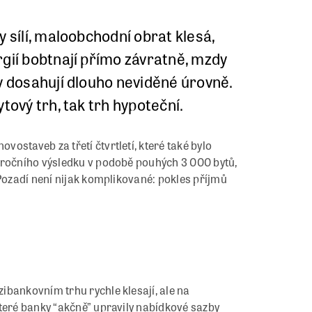
 sílí, maloobchodní obrat klesá,
gií bobtnají přímo závratně, mzdy
y dosahují dlouho neviděné úrovně.
tový trh, tak trh hypoteční.
ostaveb za třetí čtvrtletí, které také bylo
oročního výsledku v podobě pouhých 3 000 bytů,
 Pozadí není nijak komplikované: pokles příjmů
ibankovním trhu rychle klesají, ale na
které banky “akčně” upravily nabídkové sazby