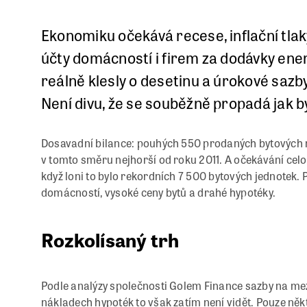
Ekonomiku očekává recese, inflační tlaky
účty domácností i firem za dodávky ener
reálně klesly o desetinu a úrokové sazb
Není divu, že se souběžně propadá jak by
Dosavadní bilance: pouhých 550 prodaných bytových nov
v tomto směru nejhorší od roku 2011. A očekávání cel
když loni to bylo rekordních 7 500 bytových jednotek.
domácností, vysoké ceny bytů a drahé hypotéky.
Rozkolísaný trh
Podle analýzy společnosti Golem Finance sazby na mez
nákladech hypoték to však zatím není vidět. Pouze ně