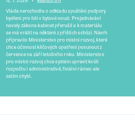
12. 1. 2026
Realitní trh
Vláda nerozhodla o odkladu spuštění podpory
bydlení pro lidi v bytové nouzi. Projednávání
novely zákona kabinet přerušil a k materiálu
se má vrátit na některé z příštích schůzí. Návrh
připravilo Ministerstvo pro místní rozvoj, které
chce účinnost klíčových opatření posunout z
července na září letošního roku. Ministerstvo
pro místní rozvoj chce systém upravit kvůli
rozpočtu i administrativě, finální rámec ale
zatím chybí.