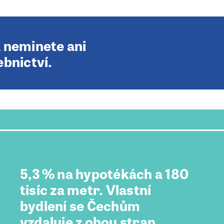
a neminete ani
ebnictví.
5,3 % na hypotékách a 180
tisíc za metr. Vlastní
bydlení se Čechům
vzdaluje z obou stran