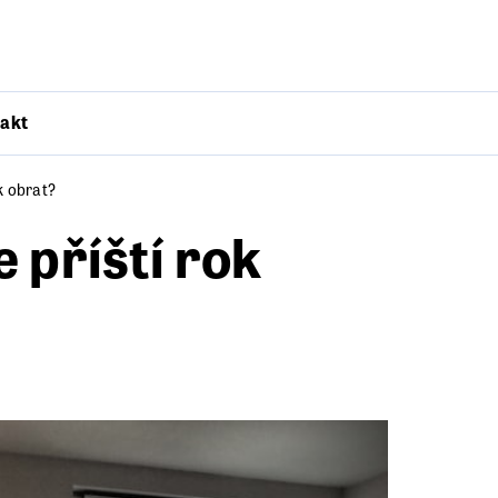
akt
k obrat?
 příští rok