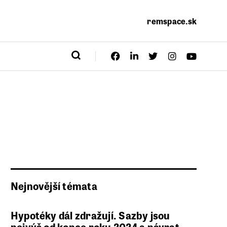
remspace.sk
Nejnovější témata
Hypotéky dál zdražují. Sazby jsou
nejvýš od konce roku 2024 a návrat