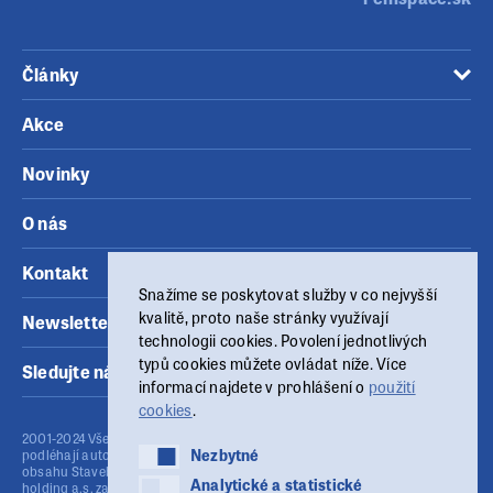
Články
Akce
Novinky
O nás
Kontakt
Snažíme se poskytovat služby v co nejvyšší
kvalitě, proto naše stránky využívají
Newsletter
technologii cookies. Povolení jednotlivých
typů cookies můžete ovládat níže. Více
Sledujte nás
informací najdete v prohlášení o
použití
cookies
.
2001-2024 Všechny materiály zveřejněné na těchto www stránkách
Nezbytné
Nezbytné
podléhají autorskému zákonu (č.121/2000 Sb.). Publikování nebo šíření
obsahu Stavebního fóra je bez písemného souhlasu provozovatele MSG
Analytické a statistické
Analytické a statistické
holding a.s. zakázáno. Stavební fórum využívá agenturní zpravodajství