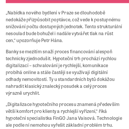
„Nabídka nového bydlení v Praze se dlouhodobě
nedokáže přizpůsobit poptávce, což vede k postupnému
snižování počtu dostupných jednotek. Tento strukturální
nesoulad bude bohužel i nadále vytvářet tlak na růst
cen,“ upozorňuje Petr Hána.
Banky se mezitím snaží proces financování alespoň
technicky zjednodušit. Hypoteční trh prochází rychlou
digitalizací – schvalování je rychlejší, komunikace
probíhá online a stále častěji se využívají digitální
odhady nemovitostí. Ty u standardních bytů dokážou
nahradit klasický znalecký posudek a celý proces
výrazně urychlit.
„Digitalizace hypotečního procesu znamená především
větší komfort pro klienty a rychlejší vyřízení,“ říká
hypoteční specialistka FinGO Jana Vaisová. Technologie
ale podle ní nemohou vyřešit základní problém trhu.