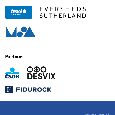
Partneři
remspace.sk