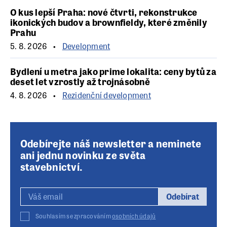
O kus lepší Praha: nové čtvrti, rekonstrukce
ikonických budov a brownfieldy, které změnily
Prahu
5. 8. 2026
Development
Bydlení u metra jako prime lokalita: ceny bytů za
deset let vzrostly až trojnásobně
4. 8. 2026
Rezidenční development
Odebírejte náš newsletter a neminete
ani jednu novinku ze světa
stavebnictví.
Odebírat
Souhlasím se zpracováním
osobních údajů