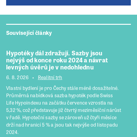
Související články
Hypotéky dál zdražují. Sazby jsou
nejvýš od konce roku 2024 a návrat
levných úvěrů je v nedohlednu
6. 8. 2026
Realitní trh
Vlastní bydlení je pro Čechy stále méně dosažitelné.
Průměrná nabídková sazba hypoték podle Swiss
Life Hypoindexu na začátku července vzrostla na
5,32 %, což představuje již čtvrtý meziměsíční nárůst
v řadě. Hypoteční sazby se zároveň už čtyři měsíce
drží nad hranicí 5 % a jsou tak nejvýše od listopadu
2024.