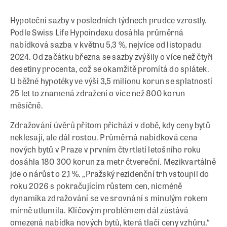
Hypoteční sazby v posledních týdnech prudce vzrostly.
Podle Swiss Life Hypoindexu dosáhla průměrná
nabídková sazba v květnu 5,3 %, nejvíce od listopadu
2024. Od začátku března se sazby zvýšily o více než čtyři
desetiny procenta, což se okamžitě promítá do splátek.
U běžné hypotéky ve výši 3,5 milionu korun se splatností
25 let to znamená zdražení o více než 800 korun
měsíčně.
Zdražování úvěrů přitom přichází v době, kdy ceny bytů
neklesají, ale dál rostou. Průměrná nabídková cena
nových bytů v Praze v prvním čtvrtletí letošního roku
dosáhla 180 300 korun za metr čtvereční. Mezikvartálně
jde o nárůst o 2,1 %. „Pražský rezidenční trh vstoupil do
roku 2026 s pokračujícím růstem cen, nicméně
dynamika zdražování se ve srovnání s minulým rokem
mírně utlumila. Klíčovým problémem dál zůstává
omezená nabídka nových bytů, která tlačí ceny vzhůru,“