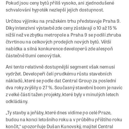
Pokud jsou ceny bytů příliš vysoko, ani zjednodušené
schvalování hypoték nezlepší jejich dostupnost.
Určitou výjimku na pražském trhu představuje Praha 9.
Díky intenzivní výstavbě zde ceny zůstávají o 10 až 15 %
nižší než ve zbytku metropole a Praha 9 se podílí zhruba
čtvrtinou na celkových prodejích nových bytů. Větší
nabídka a silná konkurence developerů zde alespoň
částečně tlumí cenový tlak.
Ani tento relativně dostupnější segment však nemusí
vydržet. Developeři čelí prudkému růstu stavebních
nákladů, které se podle dat Central Group za poslední
dva roky zvýšily o 27 %. Současný stavební boom je navíc
z velké části tažen projekty, které byly v minulých letech
odkládány.
„Ty stavby a jeřáby, které dnes vidíme po celé Praze,
budou na konci letošního roku a v průběhu příštího roku
končit,“ upozorňuje Dušan Kunovský, majitel Central