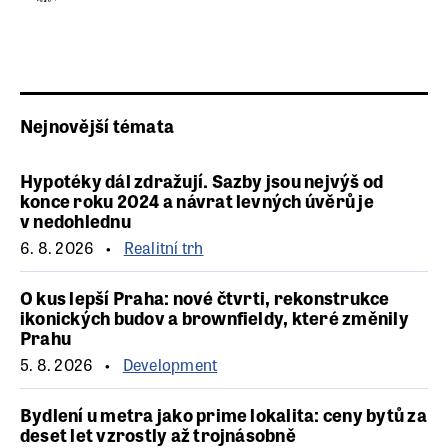
Nejnovější témata
Hypotéky dál zdražují. Sazby jsou nejvýš od
konce roku 2024 a návrat levných úvěrů je
v nedohlednu
6. 8. 2026
Realitní trh
O kus lepší Praha: nové čtvrti, rekonstrukce
ikonických budov a brownfieldy, které změnily
Prahu
5. 8. 2026
Development
Bydlení u metra jako prime lokalita: ceny bytů za
deset let vzrostly až trojnásobně