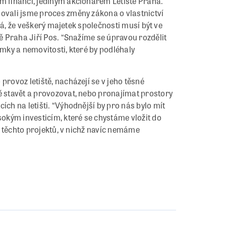
em financí, jediným akcionářem Letiště Praha.
iovali jsme proces změny zákona o vlastnictví
říká, že veškerý majetek společnosti musí být ve
tě Praha Jiří Pos. “Snažíme se úpravou rozdělit
ozemky a nemovitosti, které by podléhaly
provoz letiště, nacházejí se v jeho těsné
ě stavět a provozovat, nebo pronajímat prostory
ích na letišti. “Výhodnější by pro nás bylo mít
sokým investicím, které se chystáme vložit do
do těchto projektů, v nichž navíc nemáme