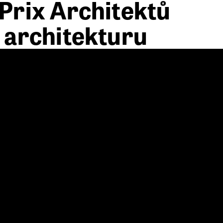
 Prix Architektů
 architekturu
isty
árodní ceny za architekturu 2023
představila na
ího finále jubilejního 30. ročníku. Vybrané
ovostavba, rodinný dům, rekonstrukce, interiér,
us a architektonický design, drobná
 kole jsou projekty seřazeny ve skupinách podle
ší přehlídky architektury bylo přihlášeno celkem
jekty v rámci 5. ročníku Grand Prix Architektů
 od 9:30 do 16:30 ve Velké dvoraně Veletržního