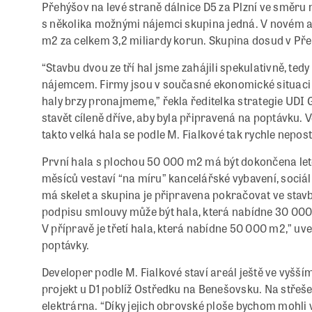
Přehýšov na levé straně dálnice D5 za Plzní ve směru
s několika možnými nájemci skupina jedná. V novém ar
m2 za celkem 3,2 miliardy korun. Skupina dosud v Př
“Stavbu dvou ze tří hal jsme zahájili spekulativně, t
nájemcem. Firmy jsou v současné ekonomické situaci op
haly brzy pronajmeme,” řekla ředitelka strategie UDI
stavět cíleně dříve, aby byla připravená na poptávku.
takto velká hala se podle M. Fialkové tak rychle nepost
První hala s plochou 50 000 m2 má být dokončena let
měsíců vestaví “na míru” kancelářské vybavení, sociáln
má skelet a skupina je připravena pokračovat ve stav
podpisu smlouvy může být hala, která nabídne 30 000
V přípravě je třetí hala, která nabídne 50 000 m2,” uve
poptávky.
Developer podle M. Fialkové staví areál ještě ve vyšš
projekt u D1 poblíž Ostředku na Benešovsku. Na střeš
elektrárna. “Díky jejich obrovské ploše bychom mohli 