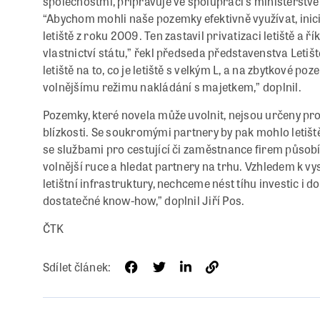
společnostmi, připravuje ve spolupráci s ministerstv
“Abychom mohli naše pozemky efektivně využívat, inic
letiště z roku 2009. Ten zastavil privatizaci letiště a 
vlastnictví státu,” řekl předseda představenstva Letiš
letiště na to, co je letiště s velkým L, a na zbytkové p
volnějšímu režimu nakládání s majetkem,” doplnil.
Pozemky, které novela může uvolnit, nejsou určeny pro 
blízkosti. Se soukromými partnery by pak mohlo letišt
se službami pro cestující či zaměstnance firem působíc
volnější ruce a hledat partnery na trhu. Vzhledem k vy
letištní infrastruktury, nechceme nést tíhu investic i 
dostatečné know-how,” doplnil Jiří Pos.
ČTK
Sdílet článek: