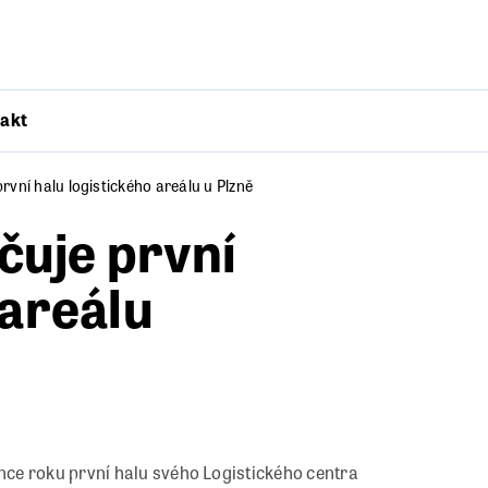
akt
vní halu logistického areálu u Plzně
uje první
 areálu
ce roku první halu svého Logistického centra