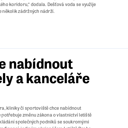
kého koridoru,“ dodala. Dešťová voda se využije
e několik zádržných nádrží.
ce nabídnout
ly a kanceláře
, kliniky či sportoviště chce nabídnout
potřebuje změnu zákona o vlastnictví letiště
zakládání společných podniků se soukromými