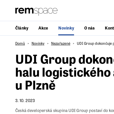
Články
Akce
Novinky
O nás
Kont
Domů
Novinky
Nezařazené
UDI Group dokončuje pr
UDI Group dokonč
halu logistického
u Plzně
3. 10. 2023
Česká developerská skupina UDI Group postaví do kon