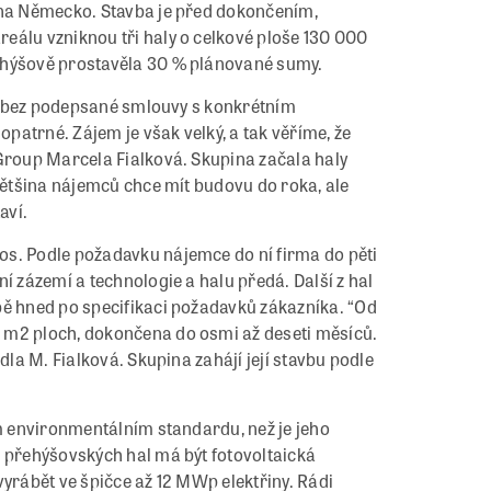
 na Německo. Stavba je před dokončením,
eálu vzniknou tři haly o celkové ploše 130 000
ehýšově prostavěla 30 % plánované sumy.
edy bez podepsané smlouvy s konkrétním
atrné. Zájem je však velký, a tak věříme, že
 Group Marcela Fialková. Skupina začala haly
 Většina nájemců chce mít budovu do roka, ale
aví.
os. Podle požadavku nájemce do ní firma do pěti
í zázemí a technologie a halu předá. Další z hal
bě hned po specifikaci požadavků zákazníka. “Od
 m2 ploch, dokončena do osmi až deseti měsíců.
dla M. Fialková. Skupina zahájí její stavbu podle
ím environmentálním standardu, než je jeho
e přehýšovských hal má být fotovoltaická
vyrábět ve špičce až 12 MWp elektřiny. Rádi