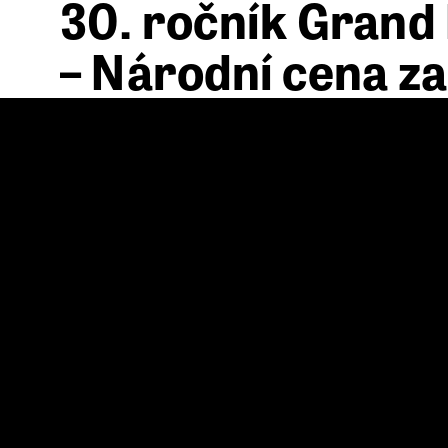
30. ročník Grand
– Národní cena za
2023 zná své final
29. 9. 2023
Obec architektů, pořadatel
Grand Prix Architektů – N
tiskové konferenci 50 projektů, které postoupily do užš
projekty byly přihlášeny do následujících kategorií: n
krajinářská architektura a zahradní tvorba, urbanism
architektura a výtvarné dílo v architektuře. Po prvním
počtu bodů, které jim porota udělila. Do letošní největ
275 projektů.
Ve 2. kole budou všichni finalisté prezentovat své pro
Festivalu by Grohe, který se bude konat 30. října 2023