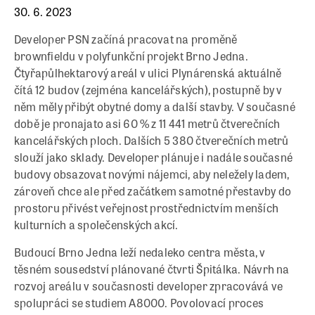
30. 6. 2023
Developer PSN začíná pracovat na proměně
brownfieldu v polyfunkční projekt Brno Jedna.
Čtyřapůlhektarový areál v ulici Plynárenská aktuálně
čítá 12 budov (zejména kancelářských), postupně by v
něm měly přibýt obytné domy a další stavby. V současné
době je pronajato asi 60 % z 11 441 metrů čtverečních
kancelářských ploch. Dalších 5 380 čtverečních metrů
slouží jako sklady. Developer plánuje i nadále současné
budovy obsazovat novými nájemci, aby neležely ladem,
zároveň chce ale před začátkem samotné přestavby do
prostoru přivést veřejnost prostřednictvím menších
kulturních a společenských akcí.
Budoucí Brno Jedna leží nedaleko centra města, v
těsném sousedství plánované čtvrti Špitálka. Návrh na
rozvoj areálu v současnosti developer zpracovává ve
spolupráci se studiem A8000. Povolovací proces