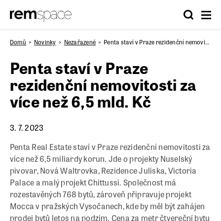
Domů
Novinky
Nezařazené
Penta staví v Praze rezidenční nemovitosti za více než 6,5 mld. Kč
Penta staví v Praze
rezidenční nemovitosti za
více než 6,5 mld. Kč
3. 7. 2023
Penta Real Estate staví v Praze rezidenční nemovitosti za
více než 6,5 miliardy korun. Jde o projekty Nuselský
pivovar, Nová Waltrovka, Rezidence Juliska, Victoria
Palace a malý projekt Chittussi. Společnost má
rozestavěných 768 bytů, zároveň připravuje projekt
Mocca v pražských Vysočanech, kde by měl být zahájen
prodej bytů letos na podzim. Cena za metr čtvereční bytu