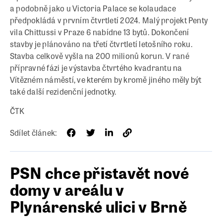
a podobně jako u Victoria Palace se kolaudace
předpokládá v prvním čtvrtletí 2024. Malý projekt Penty
vila Chittussi v Praze 6 nabídne 13 bytů. Dokončení
stavby je plánováno na třetí čtvrtletí letošního roku.
Stavba celkově vyšla na 200 milionů korun. V rané
přípravné fázi je výstavba čtvrtého kvadrantu na
Vítězném náměstí, ve kterém by kromě jiného měly být
také další rezidenční jednotky.
ČTK
Sdílet článek:
PSN chce přistavět nové
domy v areálu v
Plynárenské ulici v Brně