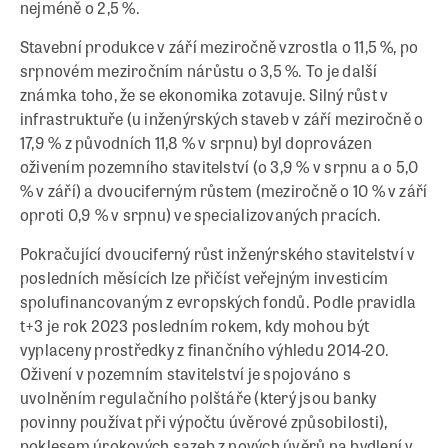
nejméně o 2,5 %.
Stavební produkce v září meziročně vzrostla o 11,5 %, po
srpnovém meziročním nárůstu o 3,5 %. To je další
známka toho, že se ekonomika zotavuje. Silný růst v
infrastruktuře (u inženýrských staveb v září meziročně o
17,9 % z původních 11,8 % v srpnu) byl doprovázen
oživením pozemního stavitelství (o 3,9 % v srpnu a o 5,0
% v září) a dvouciferným růstem (meziročně o 10 % v září
oproti 0,9 % v srpnu) ve specializovaných pracích.
Pokračující dvouciferný růst inženýrského stavitelství v
posledních měsících lze přičíst veřejným investicím
spolufinancovaným z evropských fondů. Podle pravidla
t+3 je rok 2023 posledním rokem, kdy mohou být
vyplaceny prostředky z finančního výhledu 2014-20.
Oživení v pozemním stavitelství je spojováno s
uvolněním regulačního polštáře (který jsou banky
povinny používat při výpočtu úvěrové způsobilosti),
poklesem úrokových sazeb z nových úvěrů na bydlení v