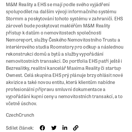
M&M Reality a EHS se mají podle svého vyjádření
spolupodílet na dalším vývoji informačního systému
Stormm a poskytování tohoto systému v zahraničí. EHS
zároveň bude poskytovat makléřům M&M Reality
přístup k datům o nemovitostech společnosti
Nemoreport, služby Českého Nemovitostního Trustu a
interiérového studia Roomstory pro odkup a následnou
rekonstrukci domů a bytů a služby vypořádání
nemovitostních transakcí. Do portfolia EHS patří ještě i
Bezrealitky, realitní kancelář Maxima Reality či startup
Ownest. Celá skupina EHS prý plánuje brzy ohlásit nové
akvizice a také novou entitu, která klientům nabídne
profesionální přípravu smluvní dokumentace a
vypořádání kupní ceny u nemovitostních transakcí, a to
včetně úschov.
CzechCrunch
Sdílet článek: