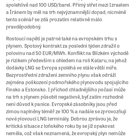
spolehlivě nad 100 USD/barel. Přímý střet mezi Izraelem
a Íránem by měl na trh nejvýznamnější dopad, nicméně
tento scénář se zdá prozatím relativně málo
pravděpodobný.
Rostoucí napětí je patrné také na evropském trhu s
plynem. Spotový kontrakt za poslední týden zdražil o
polovinu nad 50 EUR/MWh. Konflikt na Blízkém východě
je rizikem především s ohledem na roli Kataru, na jehož
dodávky LNG se Evropa spoléhá ve stále větší míře.
Bezprostřední zdražení zemního plynu však odráží
zejména poškození podmořského plynovodu spojujícího
Finsko a Estonsko. I příchod chladnějšího počasí může
na trh s plynem působit negativně, byť zatím rozhodně
není důvod k panice. Evropské zásobníky jsou před
zimou naplněny téměř ze 100 % a nadále se zprovozňují
nové plovoucí LNG terminály. Dobrou zprávou je, že
kritická situace z loňského roku by se již opakovat
neměla, což však neznamená, že evropský plyn nemůže