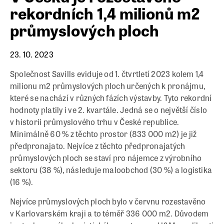
rekordních 1,4 milionů m2
průmyslových ploch
23. 10. 2023
Společnost Savills eviduje od 1. čtvrtletí 2023 kolem 1,4
milionu m
2
průmyslových ploch určených k pronájmu,
které se nachází v různých fázích výstavby. Tyto rekordní
hodnoty platily i ve 2. kvartále. Jedná se o největší číslo
v historii průmyslového trhu v České republice.
Minimálně 60 % z těchto prostor (833 000 m
2
) je již
předpronajato. Nejvíce z těchto předpronajatých
průmyslových ploch se staví pro nájemce z výrobního
sektoru (38 %), následuje maloobchod (30 %) a logistika
(16 %).
Nejvíce průmyslových ploch bylo v červnu rozestavěno
v Karlovarském kraji a to téměř 336 000 m
2
. Důvodem