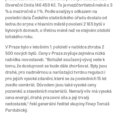
čtvereční činila 146 459 Kč. To je mezičtvrtletně méně o 3
% a meziročně o 1 %. Podle analýzy s odkazem na
poslední data Českého statistického úřadu dostalo od
ledna do srpna v hlavním městě povolení 2 165 bytů v
bytových domech, o třetinu méně než ve stejném období
loňského roku.
V Praze bylo v letošním 1. pololetí v nabídce zhruba 2
500 nových bytů. Ceny v Praze zvyšuje zejména nízká
nabídka novostaveb. “Bohužel současný vývoj vede k
tomu, že dostupnost se bude dále zhoršovat. Byty jsou
drahé, pro nadměrnou a narůstající tvrdou regulaci i
pro jejich vysoké zdanění, které se za posledních 15 let
zvedlo osmkrát. Důvodem jsou také vysoké ceny
pozemků a stavebních materiálů. Nemalý vliv má vysoká
cena energií, drahá pracovní síla a její trvalý
nedostatek,“ řekl generální ředitel skupiny Finep Tomáš
Pardubický.