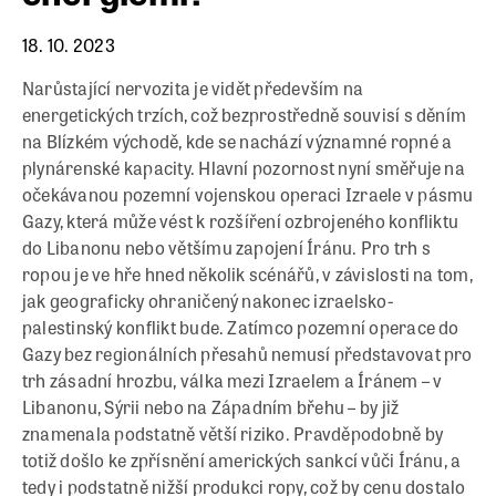
18. 10. 2023
Narůstající nervozita je vidět především na
energetických trzích, což bezprostředně souvisí s děním
na Blízkém východě, kde se nachází významné ropné a
plynárenské kapacity. Hlavní pozornost nyní směřuje na
očekávanou pozemní vojenskou operaci Izraele v pásmu
Gazy, která může vést k rozšíření ozbrojeného konfliktu
do Libanonu nebo většímu zapojení Íránu. Pro trh s
ropou je ve hře hned několik scénářů, v závislosti na tom,
jak geograficky ohraničený nakonec izraelsko-
palestinský konflikt bude. Zatímco pozemní operace do
Gazy bez regionálních přesahů nemusí představovat pro
trh zásadní hrozbu, válka mezi Izraelem a Íránem – v
Libanonu, Sýrii nebo na Západním břehu – by již
znamenala podstatně větší riziko. Pravděpodobně by
totiž došlo ke zpřísnění amerických sankcí vůči Íránu, a
tedy i podstatně nižší produkci ropy, což by cenu dostalo