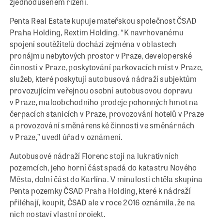
zjednodušeném řízení.
Penta Real Estate kupuje mateřskou společnost ČSAD
Praha Holding, Rextim Holding. “K navrhovanému
spojení soutěžitelů dochází zejména v oblastech
pronájmu nebytových prostor v Praze, developerské
činnosti v Praze, poskytování parkovacích míst v Praze,
služeb, které poskytují autobusová nádraží subjektům
provozujícím veřejnou osobní autobusovou dopravu
v Praze, maloobchodního prodeje pohonných hmot na
čerpacích stanicích v Praze, provozování hotelů v Praze
a provozování směnárenské činnosti ve směnárnách
v Praze,” uvedl úřad v oznámení.
Autobusové nádraží Florenc stojí na lukrativních
pozemcích, jeho horní část spadá do katastru Nového
Města, dolní část do Karlína. V minulosti chtěla skupina
Penta pozemky ČSAD Praha Holding, které k nádraží
přiléhají, koupit, ČSAD ale v roce 2016 oznámila, že na
nich postaví vlastní projekt.