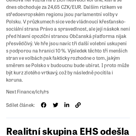
dnes obchoduje za 24,65 CZK/EUR. Dalším rizikem ve
středoevropském regionu jsou parlamentní volby v
Polsku. V průzkumech sice vede vládnoucí křesťansko-
sociální strana Právo a spravedlnost, ale její náskok není
před hlavní opoziční stranou Občanská platforma nijak
přesvědčivý. Ve hře jsou navíc tři další volební uskupení
s podporou na hranici 10 %. Výsledek těchto tří menších
stran ve volbách pak fakticky rozhodne o tom, jakým
směrem se Polsko v budoucnu bude ubírat. I proto může
být kurz zlotého vrtkavý, což by následně pocítila i
koruna.
Next Finance/ich/rs
Sdílet článek:
Realitní skupina EHS odešla