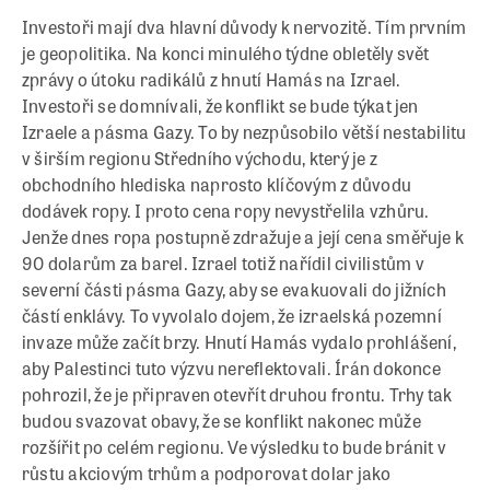
Investoři mají dva hlavní důvody k nervozitě. Tím prvním
je geopolitika. Na konci minulého týdne obletěly svět
zprávy o útoku radikálů z hnutí Hamás na Izrael.
Investoři se domnívali, že konflikt se bude týkat jen
Izraele a pásma Gazy. To by nezpůsobilo větší nestabilitu
v širším regionu Středního východu, který je z
obchodního hlediska naprosto klíčovým z důvodu
dodávek ropy. I proto cena ropy nevystřelila vzhůru.
Jenže dnes ropa postupně zdražuje a její cena směřuje k
90 dolarům za barel. Izrael totiž nařídil civilistům v
severní části pásma Gazy, aby se evakuovali do jižních
částí enklávy. To vyvolalo dojem, že izraelská pozemní
invaze může začít brzy. Hnutí Hamás vydalo prohlášení,
aby Palestinci tuto výzvu nereflektovali. Írán dokonce
pohrozil, že je připraven otevřít druhou frontu. Trhy tak
budou svazovat obavy, že se konflikt nakonec může
rozšířit po celém regionu. Ve výsledku to bude bránit v
růstu akciovým trhům a podporovat dolar jako