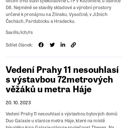
dílčím trhu staví spekulativně CTP v Kozomíně, u dálnice
D8. Nejméně se stavěly skladové a výrobní prostory
určené k pronájmu na Zlínsku, Vysočině, v Jižních
Čechách, Pardubicku a Hradecku.
Savills/ich/rs
Sdílet článek:
Vedení Prahy 11 nesouhlasí
s výstavbou 72metrových
věžáků u metra Háje
20. 10. 2023
Vedení Prahy 11 nesouhlasí s výstavbou bytových domů
Duo Galaxie u stanice metra Háje, které na místě
bývalého kina Galaxie plánuje společnost Thesea. Na