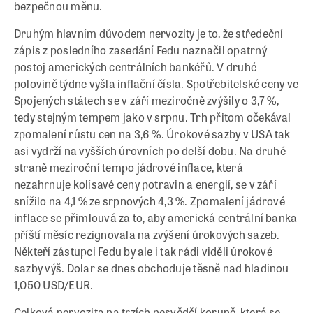
bezpečnou měnu.
Druhým hlavním důvodem nervozity je to, že středeční
zápis z posledního zasedání Fedu naznačil opatrný
postoj amerických centrálních bankéřů. V druhé
polovině týdne vyšla inflační čísla. Spotřebitelské ceny ve
Spojených státech se v září meziročně zvýšily o 3,7 %,
tedy stejným tempem jako v srpnu. Trh přitom očekával
zpomalení růstu cen na 3,6 %. Úrokové sazby v USA tak
asi vydrží na vyšších úrovních po delší dobu. Na druhé
straně meziroční tempo jádrové inflace, která
nezahrnuje kolísavé ceny potravin a energií, se v září
snížilo na 4,1 % ze srpnových 4,3 %. Zpomalení jádrové
inflace se přimlouvá za to, aby americká centrální banka
příští měsíc rezignovala na zvýšení úrokových sazeb.
Někteří zástupci Fedu by ale i tak rádi viděli úrokové
sazby výš. Dolar se dnes obchoduje těsně nad hladinou
1,050 USD/EUR.
Celková nervozita na trzích nesvědčí koruně, která se