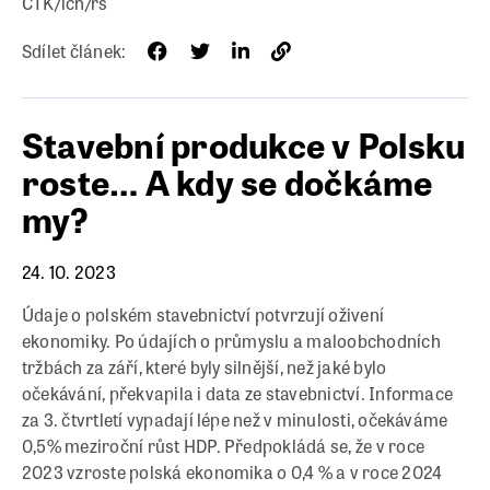
ČTK/ich/rs
Sdílet článek:
Stavební produkce v Polsku
roste… A kdy se dočkáme
my?
24. 10. 2023
Údaje o polském stavebnictví potvrzují oživení
ekonomiky. Po údajích o průmyslu a maloobchodních
tržbách za září, které byly silnější, než jaké bylo
očekávání, překvapila i data ze stavebnictví. Informace
za 3. čtvrtletí vypadají lépe než v minulosti, očekáváme
0,5% meziroční růst HDP. Předpokládá se, že v roce
2023 vzroste polská ekonomika o 0,4 % a v roce 2024