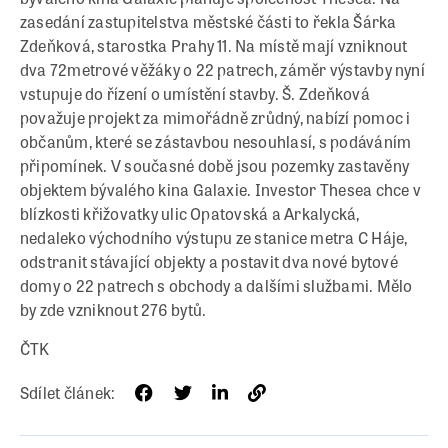
zasedání zastupitelstva městské části to řekla Šárka
Zdeňková, starostka Prahy 11. Na místě mají vzniknout
dva 72metrové věžáky o 22 patrech, záměr výstavby nyní
vstupuje do řízení o umístění stavby. Š. Zdeňková
považuje projekt za mimořádně zrůdný, nabízí pomoc i
občanům, které se zástavbou nesouhlasí, s podáváním
připomínek. V současné době jsou pozemky zastavěny
objektem bývalého kina Galaxie. Investor Thesea chce v
blízkosti křižovatky ulic Opatovská a Arkalycká,
nedaleko východního výstupu ze stanice metra C Háje,
odstranit stávající objekty a postavit dva nové bytové
domy o 22 patrech s obchody a dalšími službami. Mělo
by zde vzniknout 276 bytů.
ČTK
Sdílet článek: