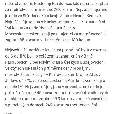
metr čtvereční. Následují Pardubice, kde nájemci zaplatí
za metr čtvereční měsíčně 266 korun. Nejvyšší nájemné
je dále ve Středočeském kraji, Zlíně a Hradci Králové.
Nejnižší nájmy jsou v Karlovarském kraji, kde cena činí
184 korun za metr čtvereční a měsíc. V
Moravskoslezském kraji pak nájemci za metr čtvereční
zaplatí 185 korun a v Ústeckém kraji 189 korun.
Nejrychlejší mezičtvrtletní růst pronájmů bytů v rozmezí
od 6 do 11 % byl po celé zemi zaznamenán v Brně,
Pardubicích, Libereckém kraji a Českých Budějovicích.
Ve čtyřech lokalitách průměrné ceny pronájmu
mezičtvrtletně klesly – v Karlovarském kraji o 2,1 %, v
Jihlavě o 1,7 %, ve Středočeském a Pardubickém kraji o
necelé 1 %. Nejvyšší nájmy jsou v novostavbách, kde je
průměrná cena 349 korun za metr čtvereční, v cihlových
objektech nájemci zaplatí 296 korun za metr čtvereční a
v panelových domech 249 korun za metr čtvereční.