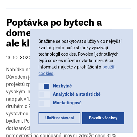
Poptávka po bytech a
domech poroste, nabídka
ale klesne
Snažíme se poskytovat služby v co nejvyšší
kvalitě, proto naše stránky využívají
technologii cookies. Povolení jednotlivých
13. 10. 2023
typů cookies můžete ovládat níže. Více
informací najdete v prohlášení o
použití
Nabídka nemovitostí v příštím roce klesne o necelé 1 %.
cookies
.
Důvodem je nedostatečná výstavba rezidenčních
projektů způsobená aktuálně nízkou poptávkou a
Nezbytné
Nezbytné
vysokými náklady na výstavbu. Poptávka po bydlení
Analytické a statistické
Analytické a statistické
naopak v 1. pololetí příštího roku vzroste o 2,3 % a v
Marketingové
Marketingové
druhém o 2,5 %. Developeři, kteří se zabývají rezidenční
výstavbou, očekávají převážně stabilní ceny nového
Uložit nastavení
Povolit všechny
bydlení. Podle průzkumu CEEC Research 63 %
dotázaných developerů plánuje držet ceny svých
nemovitostí na současné úrovni, zdražit chce 31 %