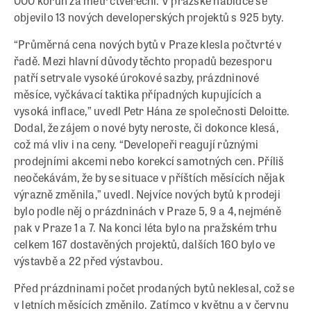
000 korun za metr čtvereční. V pražské nabídce se
objevilo 13 nových developerských projektů s 925 byty.
“Průměrná cena nových bytů v Praze klesla počtvrté v
řadě. Mezi hlavní důvody těchto propadů bezesporu
patří setrvale vysoké úrokové sazby, prázdninové
měsíce, vyčkávací taktika případných kupujících a
vysoká inflace,” uvedl Petr Hána ze společnosti Deloitte.
Dodal, že zájem o nové byty neroste, či dokonce klesá,
což má vliv i na ceny. “Developeři reagují různými
prodejními akcemi nebo korekcí samotných cen. Příliš
neočekávám, že by se situace v příštích měsících nějak
výrazně změnila,” uvedl. Nejvíce nových bytů k prodeji
bylo podle něj o prázdninách v Praze 5, 9 a 4, nejméně
pak v Praze 1 a 7. Na konci léta bylo na pražském trhu
celkem 167 dostavěných projektů, dalších 160 bylo ve
výstavbě a 22 před výstavbou.
Před prázdninami počet prodaných bytů neklesal, což se
v letních měsících změnilo. Zatímco v květnu a v červnu