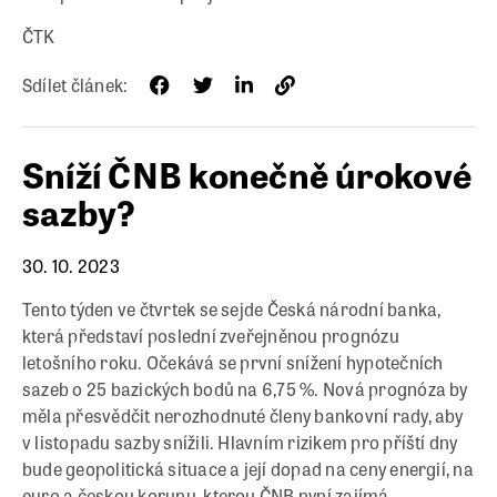
ČTK
Sdílet článek:
Sníží ČNB konečně úrokové
sazby?
30. 10. 2023
Tento týden ve čtvrtek se sejde Česká národní banka,
která představí poslední zveřejněnou prognózu
letošního roku. Očekává se první snížení hypotečních
sazeb o 25 bazických bodů na 6,75 %. Nová prognóza by
měla přesvědčit nerozhodnuté členy bankovní rady, aby
v listopadu sazby snížili. Hlavním rizikem pro příští dny
bude geopolitická situace a její dopad na ceny energií, na
euro a českou korunu, kterou ČNB nyní zajímá