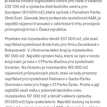
je stavba nového logistického centra pro H&M o velikosti
233 700 m
2
a výstavba distribučního centra pro
Goodyear (60 600 m
2
), která vyrůstá v Panattoni Parku
Cheb East. Závazek, který podepsala společnost H&M, je
největší nájemní transakcí v celé historii trhu pronájmů
průmyslových hal v České republice.
Plzeňsko má rozestavěno téměř 207 000 m
2
, zde staví
například společnost Arete halu pro firmu Duvenbeck v
Rokycanech. V Jihomoravském kraji je rozestavěno
187 000 m
2
. Největší výrobní hala, která se nyní v tomto
kraji staví, je hala v CTParku Blučina pro společnost
Inventec. Na Ústecku je rozestavěno 165 000 m
2
nájemních průmyslových ploch, staví se tady prostory
například pro společnost Fielmann v Garbe Parku
Chomutov nebo pro Fiege v CTParku Žatec. Praha a její
nejbližší okolí měla v polovině letošního roku
rozestavěno 137 000 m
2
a téměř veškerá výstavba
(111 000 m
2
) byla spekulativní. Největší budovy na tomto