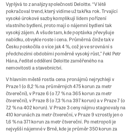
Vyplývá to z analýzy společnosti Deloitte. “V létě
pokračoval trend, který vidíme už takřka rok. Trvající
vysoké úrokové sazby komplikují lidem pořízení
vlastního bydlení, proto mají o nájemní bydlení tak
vysoký zájem. A všude tam, kde poptávka převyšuje
nabídku, obvykle roste i cena. Průměrná činže tak v
Česku poskočila o více jak 4 %, což je ve srovnání s
předchozími obdobími poměrně vysoký růst,” řekl Petr
Hána, ředitel oddělení Deloitte zaměřeného na
nemovitosti a stavebnictví.
V hlavním městě rostla cena pronájmů nejrychleji v
Praze 1 (o 8,2 % na průměrných 475 korun za metr
čtvereční), v Praze 6 (o 7,7 % na 365 korun za metr
čtvereční), v Praze 8 (o 7,3 % na 397 korun) a v Praze 7 (o
7,2 % na 402 korun). V Praze 3 ceny nájmu stagnovaly na
410 korunách za metr čtvereční, v Praze 9 vzrostly jen o
1,6 % na 371 korun za metr čtvereční. Po metropoli je
nejvyšší nájemné v Brně, kde je průměr 350 korun za