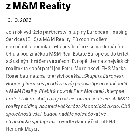
z M&M Reality
16. 10. 2023
Jen rok vydrželo partnerství skupiny European Housing
Services (EHS) a M&M Reality. Původním cílem
společného podniku bylo posílení pozice na domácím
trhu a pod značkou M&M Real Estate Europe se do tří let
stát silným hráčem ve střední Evropě. Jedna z největších
realitek tak opět patří jen Petru Morcinkovi, EHS Marka
„Skupina European
Rosenbauma z partnerství odešla.
Housing Services prodává svůj padesátiprocentní podíl
v M&M Reality. Přebírá ho zpět Petr Morcinek, který se
tímto krokem stal jediným akcionářem společnosti M&M
reality holding vlastnící veškeré zakladatelské akcie. Obě
společnosti však budou nadále pokračovat ve
strategické spolupráci,“
uvedl výkonný ředitel EHS
Hendrik Meyer.