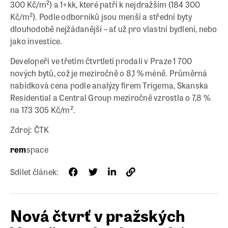
300 Kč/m²) a 1+kk, které patří k nejdražším (184 300
Kč/m²). Podle odborníků jsou menší a střední byty
dlouhodobě nejžádanější – ať už pro vlastní bydlení, nebo
jako investice.
Developeři ve třetím čtvrtletí prodali v Praze 1 700
nových bytů, což je meziročně o 8,1 % méně. Průměrná
nabídková cena podle analýzy firem Trigema, Skanska
Residential a Central Group meziročně vzrostla o 7,8 %
na 173 305 Kč/m².
Zdroj: ČTK
rem
space
Sdílet článek:
Nová čtvrť v pražských