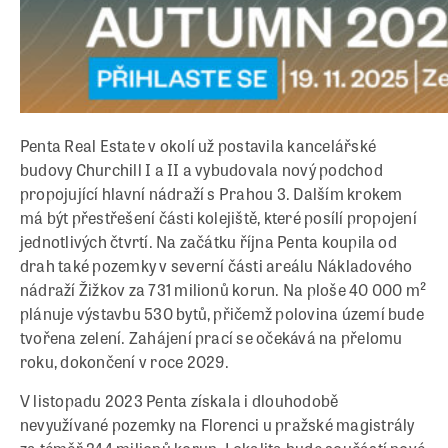
Penta Real Estate v okolí už postavila kancelářské
budovy Churchill I a II a vybudovala nový podchod
propojující hlavní nádraží s Prahou 3. Dalším krokem
má být přestřešení části kolejiště, které posílí propojení
jednotlivých čtvrtí. Na začátku října Penta koupila od
drah také pozemky v severní části areálu Nákladového
nádraží Žižkov za 731 milionů korun. Na ploše 40 000 m²
plánuje výstavbu 530 bytů, přičemž polovina území bude
tvořena zelení. Zahájení prací se očekává na přelomu
roku, dokončení v roce 2029.
V listopadu 2023 Penta získala i dlouhodobě
nevyužívané pozemky na Florenci u pražské magistrály