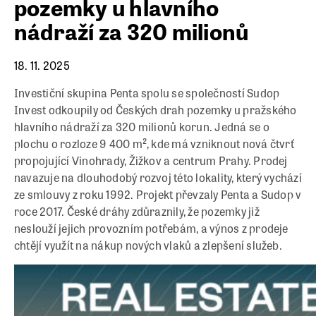
pozemky u hlavního
nádraží za 320 milionů
18. 11. 2025
Investiční skupina Penta spolu se společností Sudop
Invest odkoupily od Českých drah pozemky u pražského
hlavního nádraží za 320 milionů korun. Jedná se o
plochu o rozloze 9 400 m², kde má vzniknout nová čtvrť
propojující Vinohrady, Žižkov a centrum Prahy. Prodej
navazuje na dlouhodobý rozvoj této lokality, který vychází
ze smlouvy z roku 1992. Projekt převzaly Penta a Sudop v
roce 2017. České dráhy zdůraznily, že pozemky již
neslouží jejich provozním potřebám, a výnos z prodeje
chtějí využít na nákup nových vlaků a zlepšení služeb.