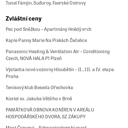
Tunel Fámjin, Suđuroy, Faerské Ostrovy
Zvláštní ceny
Pec pod Sněžkou – Apartmány Hnědý vrch
Kaple Panny Marie Na Pískách Čečelice
Panasonic Heating & Ventilation Air – Conditioning
Czech, NOVÁ HALA P1 Plzeň
Výstavba nové vozovny Hloubětín – II., III. a IV. etapa
Praha
Tenisový klub Beseda Ořechovka
Kostel sv. Jakuba Většího v Brně
PAMÁTKOVÁ OBNOVA KONÍREN V AREÁLU
HOSPODÁŘSKÉHO DVORA, SZ ZÁKUPY
Most Červená – Schwarzenberský most