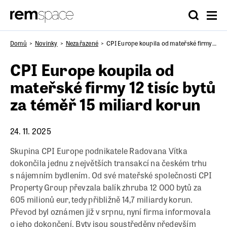
Domů
Novinky
Nezařazené
CPI Europe koupila od mateřské firmy 12 tisíc bytů za téměř 15 miliard korun
CPI Europe koupila od
mateřské firmy 12 tisíc bytů
za téměř 15 miliard korun
24. 11. 2025
Skupina CPI Europe podnikatele Radovana Vítka
dokončila jednu z největších transakcí na českém trhu
s nájemním bydlením. Od své mateřské společnosti CPI
Property Group převzala balík zhruba 12 000 bytů za
605 milionů eur, tedy přibližně 14,7 miliardy korun.
Převod byl oznámen již v srpnu, nyní firma informovala
o jeho dokončení. Byty jsou soustředěny především