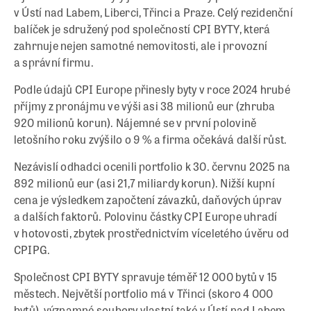
v Ústí nad Labem, Liberci, Třinci a Praze. Celý rezidenční
balíček je sdružený pod společností CPI BYTY, která
zahrnuje nejen samotné nemovitosti, ale i provozní
a správní firmu.
Podle údajů CPI Europe přinesly byty v roce 2024 hrubé
příjmy z pronájmu ve výši asi 38 milionů eur (zhruba
920 milionů korun). Nájemné se v první polovině
letošního roku zvýšilo o 9 % a firma očekává další růst.
Nezávislí odhadci ocenili portfolio k 30. červnu 2025 na
892 milionů eur (asi 21,7 miliardy korun). Nižší kupní
cena je výsledkem započtení závazků, daňových úprav
a dalších faktorů. Polovinu částky CPI Europe uhradí
v hotovosti, zbytek prostřednictvím víceletého úvěru od
CPIPG.
Společnost CPI BYTY spravuje téměř 12 000 bytů v 15
městech. Největší portfolio má v Třinci (skoro 4 000
bytů), významné soubory vlastní také v Ústí nad Labem