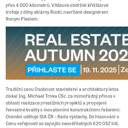
přes 4 000 kilometrů. Vítězové obdrželi křišťálové
trofeje z dílny sklárny Rückl, navržené designérem
Ronym Pleslem.
Tradiční cenu Osobnost stavitelství a architektury letos
získal Ing. Michael Trnka CSc. za mimořádný přínos v
oblasti realizace prestižních projektů a propojení
řemeslné kvality s inovativními konstrukčními řešeními.
Ocenění uděluje SIA ČR – Rada výstavby. Do hlasování o
Cenu veřejnosti se zapojilo neuvěřitelných 620 052 lidí,