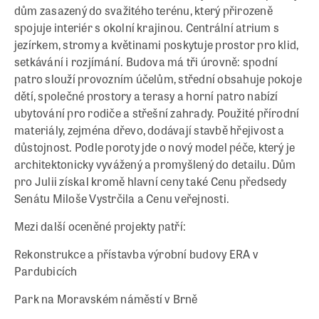
dům zasazený do svažitého terénu, který přirozeně
spojuje interiér s okolní krajinou. Centrální atrium s
jezírkem, stromy a květinami poskytuje prostor pro klid,
setkávání i rozjímání. Budova má tři úrovně: spodní
patro slouží provozním účelům, střední obsahuje pokoje
dětí, společné prostory a terasy a horní patro nabízí
ubytování pro rodiče a střešní zahrady. Použité přírodní
materiály, zejména dřevo, dodávají stavbě hřejivost a
důstojnost. Podle poroty jde o nový model péče, který je
architektonicky vyvážený a promyšlený do detailu. Dům
pro Julii získal kromě hlavní ceny také Cenu předsedy
Senátu Miloše Vystrčila a Cenu veřejnosti.
Mezi další oceněné projekty patří:
Rekonstrukce a přístavba výrobní budovy ERA v
Pardubicích
Park na Moravském náměstí v Brně