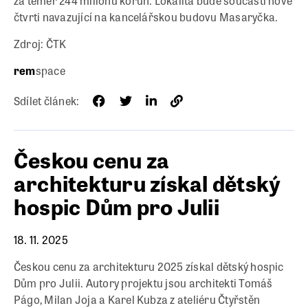
za téměř 244 milionů korun. Lokalita bude součástí nové
čtvrti navazující na kancelářskou budovu Masaryčka.
Zdroj: ČTK
rem
space
Sdílet článek:
Českou cenu za
architekturu získal dětský
hospic Dům pro Julii
18. 11. 2025
Českou cenu za architekturu 2025 získal dětský hospic
Dům pro Julii. Autory projektu jsou architekti Tomáš
Págo, Milan Joja a Karel Kubza z ateliéru Čtyřstěn