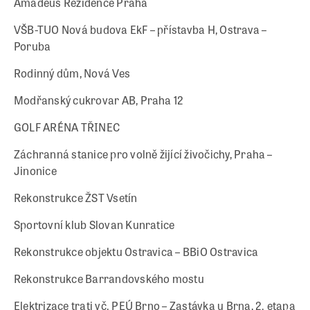
Amadeus Rezidence Praha
VŠB-TUO Nová budova EkF – přístavba H, Ostrava –
Poruba
Rodinný dům, Nová Ves
Modřanský cukrovar AB, Praha 12
GOLF ARÉNA TŘINEC
Záchranná stanice pro volně žijící živočichy, Praha –
Jinonice
Rekonstrukce ŽST Vsetín
Sportovní klub Slovan Kunratice
Rekonstrukce objektu Ostravica – BBiO Ostravica
Rekonstrukce Barrandovského mostu
Elektrizace trati vč. PEÚ Brno – Zastávka u Brna, 2. etapa