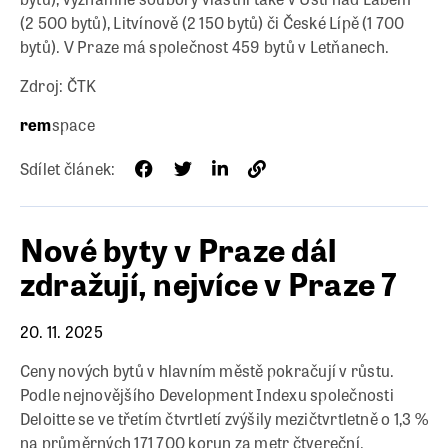
(2 500 bytů), Litvínově (2 150 bytů) či České Lípě (1 700
bytů). V Praze má společnost 459 bytů v Letňanech.
Zdroj: ČTK
rem
space
Sdílet článek:
Nové byty v Praze dál
zdražují, nejvíce v Praze 7
20. 11. 2025
Ceny nových bytů v hlavním městě pokračují v růstu.
Podle nejnovějšího Development Indexu společnosti
Deloitte se ve třetím čtvrtletí zvýšily mezičtvrtletně o 1,3 %
na průměrných 171 700 korun za metr čtvereční.