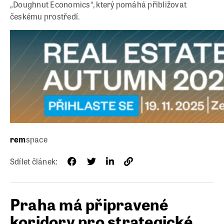
„Doughnut Economics“, který pomáhá přibližovat
českému prostředí.
rem
space
Sdílet článek:
Praha má připravené
koridory pro strategické