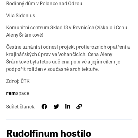
Rodinný dům v Polance nad Odrou
Vila Sidonius
Komunitní centrum Sklad 13 v Řevnicích (získalo i Cenu
Aleny Šrámkové)
Čestné uznání si odnesl projekt protierozních opatření a
krajinářských úprav ve Vohančicích. Cena Aleny
Šrámkové byla letos udělena poprvé a jejím cílem je
podpořit roli žen v současné architektuře.
Zdroj: ČTK
rem
space
Sdílet článek:
Rudolfinum hostilo