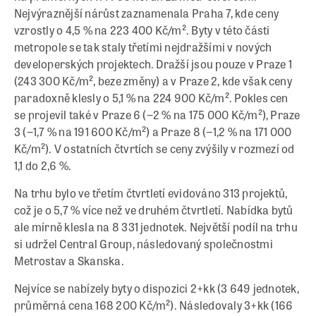
Nejvýraznější nárůst zaznamenala Praha 7, kde ceny
vzrostly o 4,5 % na 223 400 Kč/m². Byty v této části
metropole se tak staly třetími nejdražšími v nových
developerských projektech. Dražší jsou pouze v Praze 1
(243 300 Kč/m², beze změny) a v Praze 2, kde však ceny
paradoxně klesly o 5,1 % na 224 900 Kč/m². Pokles cen
se projevil také v Praze 6 (−2 % na 175 000 Kč/m²), Praze
3 (−1,7 % na 191 600 Kč/m²) a Praze 8 (−1,2 % na 171 000
Kč/m²). V ostatních čtvrtích se ceny zvýšily v rozmezí od
1,1 do 2,6 %.
Na trhu bylo ve třetím čtvrtletí evidováno 313 projektů,
což je o 5,7 % více než ve druhém čtvrtletí. Nabídka bytů
ale mírně klesla na 8 331 jednotek. Největší podíl na trhu
si udržel Central Group, následovaný společnostmi
Metrostav a Skanska.
Nejvíce se nabízely byty o dispozici 2+kk (3 649 jednotek,
průměrná cena 168 200 Kč/m²). Následovaly 3+kk (166