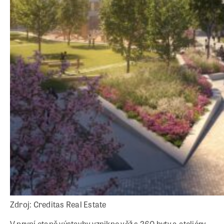
Zdroj: Creditas Real Estate
V první etapě výstavby vznikne věž s 260 byty a ateliéry.