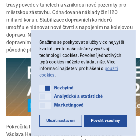
trasy povede v tunelech a vzniknou nové pozemky pro
městskou zástavbu. Odhadované náklady činí 120
miliard korun. Stabilizace dopravních koridorů
umožňuje plánovat nové čtvrti s napojením na kolejovou
dopravu. Například u stanice metra D Nové Dvory se díky
dopravním vazbám může postavit až trojnásobek
Snažíme se poskytovat služby v co nejvyšší
kvalitě, proto naše stránky využívají
původně plánovaných ploch.
technologii cookies. Povolení jednotlivých
typů cookies můžete ovládat níže. Více
informací najdete v prohlášení o
použití
cookies
.
Nezbytné
Nezbytné
Analytické a statistické
Analytické a statistické
Marketingové
Marketingové
Uložit nastavení
Povolit všechny
Pokročila také příprava železničního napojení Letiště
Václava Havla, které má stavební povolení a čeká na