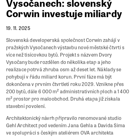
Vysočanech: slovenský
Corwin investuje miliardy
19. 11. 2025
Slovenská developerská společnost Corwin zahájí v
pražských Vysočanech výstavbu nové městské čtvrti s
více než tisícovkou bytů. Projekt s názvem Dvory
Vysočany bude rozdělen do několika etap a jeho
realizace potrvá zhruba osm až deset let. Náklady se
pohybují v řádu miliard korun. První fáze má být
dokončena v prvním čtvrtletí roku 2029. Vznikne přes
200 bytů, dále 6 000 m² administrativních ploch a 1 400
m² prostor pro maloobchod. Druhá etapa již získala
stavební povolení.
Architektonický návrh připravilo renomované studio
Gehl Architect pod vedením Jana Gehla a Davida Sima
ve spolupráci s českým ateliérem OVA architekta