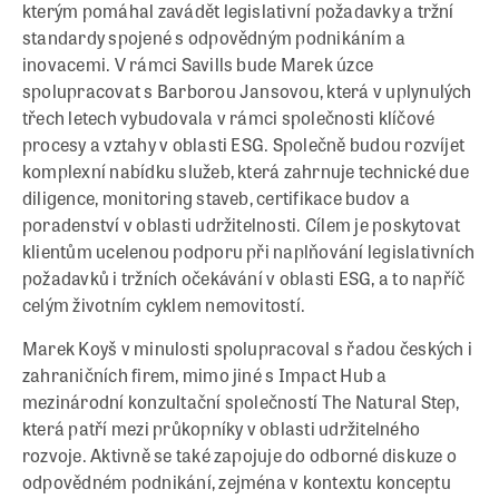
kterým pomáhal zavádět legislativní požadavky a tržní
standardy spojené s odpovědným podnikáním a
inovacemi. V rámci Savills bude Marek úzce
spolupracovat s Barborou Jansovou, která v uplynulých
třech letech vybudovala v rámci společnosti klíčové
procesy a vztahy v oblasti ESG. Společně budou rozvíjet
komplexní nabídku služeb, která zahrnuje technické due
diligence, monitoring staveb, certifikace budov a
poradenství v oblasti udržitelnosti. Cílem je poskytovat
klientům ucelenou podporu při naplňování legislativních
požadavků i tržních očekávání v oblasti ESG, a to napříč
celým životním cyklem nemovitostí.
Marek Koyš v minulosti spolupracoval s řadou českých i
zahraničních firem, mimo jiné s Impact Hub a
mezinárodní konzultační společností The Natural Step,
která patří mezi průkopníky v oblasti udržitelného
rozvoje. Aktivně se také zapojuje do odborné diskuze o
odpovědném podnikání, zejména v kontextu konceptu