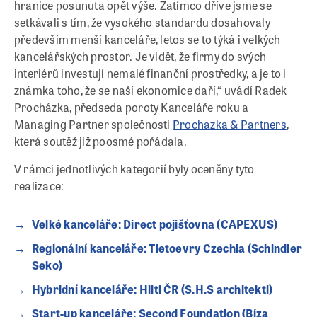
hranice posunuta opět výše. Zatímco dříve jsme se
setkávali s tím, že vysokého standardu dosahovaly
především menší kanceláře, letos se to týká i velkých
kancelářských prostor. Je vidět, že firmy do svých
interiérů investují nemalé finanční prostředky, a je to i
známka toho, že se naší ekonomice daří,“ uvádí Radek
Procházka, předseda poroty Kanceláře roku a
Managing Partner společnosti
Prochazka & Partners
,
která soutěž již poosmé pořádala.
V rámci jednotlivých kategorií byly oceněny tyto
realizace:
Velké kanceláře: Direct pojišťovna (CAPEXUS)
Regionální kanceláře: Tietoevry Czechia (Schindler
Seko)
Hybridní kanceláře: Hilti ČR (S.H.S architekti)
Start-up kanceláře: Second Foundation (Bíza