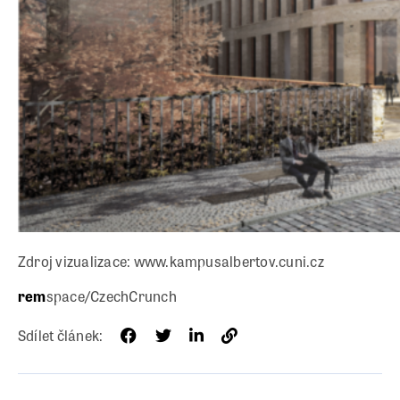
Zdroj vizualizace: www.kampusalbertov.cuni.cz
rem
space/CzechCrunch
Sdílet článek: