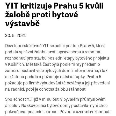
YIT kritizuje Prahu 5 kvůli
žalobě proti bytové
výstavbě
30. 5. 2024
Developerské firmě YIT se nelíbí postup Prahy 5, která
podala správní žalobu proti upravenému územnímu
rozhodnutí pro stavbu poslední etapy bytového projektu
v Košířích. Městská část byla podle firmy předem o
záměru postavit více bytových domů informována, i tak
ale žalobu podala a požaduje další ústupky. Praha 5
požaduje po firmě vybudování tělocvičny a její převedení
na radnici, poté je ochotna žalobu stáhnout.
Společnost YIT již v minulosti v bývalém průmyslovém
areálu v Naskové ulici bytové domy postavila, nyní chce
pokračovat poslední etapou. Původní územní rozhodnutí