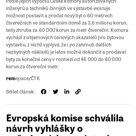
Podle jejích výpočtů České komory autorizovaných
inženýrů a techniků činných ve výstavbě existuje
možnost postavit a prodat nový byt o 60 metrech
čtverečních ve standardním domě za 3,6 milionu korun,
tedy zhruba za 60 000 korun za metr čtvereční. Komora
vychází z objemových cenových ukazatelů pro bytovou
výstavbu, z nichž vyplývá, že i po zahrnutí dalších
nezbytných nákladů je letos možné dokončit a prodávat
byty za konečné ceny v rozmezí od 46 000 do 60 000
korun za čtvereční metr.
rem
space/ČTK
Sdílet článek:
Evropská komise schválila
návrh vyhlášky o