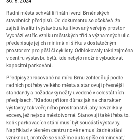
30. 5. 2024
Radní města schválili finální verzi Brněnských
stavebních předpisů. Od dokumentu se očekává, že
zajistí kvalitní výstavbu a kultivovaný veřejný prostor.
Vychází vstříc vzniku městských tříd a významných ulic,
předepisuje jejich minimální šířku s dostatečným
prostorem pro pěší či cyklisty. Odblokovaly také zejména
v centru výstavbu bytů, kde nebylo možné vybudovat
kapacitní parkování.
Předpisy zpracované na míru Brnu zohledňují podle
radních potřeby velkého města a stanovují přesnější
standardy a požadavky než ty uvedené v celostátních
předpisech. “Kladou přitom důraz jak na charakter
výstavby, tak veřejného prostranství, aby nevznikaly
excesy, jež nejsou městotvorné. Stanovují také třeba to,
kolik parkovacích stání musí být součástí výstavby.
Například v těsném centru nově nemusí žádné stání
vzniknout, protože se snažíme auta spíše eliminovat,”