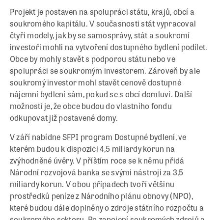
Projekt je postaven na spolupráci státu, krajů, obcí a
soukromého kapitálu. V současnosti stát vypracoval
čtyři modely, jak by se samosprávy, stát a soukromí
investoři mohli na vytvoření dostupného bydlení podílet.
Obce by mohly stavět s podporou státu nebo ve
spolupráci se soukromým investorem. Zároveň by ale
soukromý investor mohl stavět cenově dostupné
nájemní bydlení sám, pokud se s obcí domluví. Další
možností je, že obce budou do vlastního fondu
odkupovat již postavené domy.
V září nabídne SFPI program Dostupné bydlení, ve
kterém budou k dispozici 4,5 miliardy korun na
zvýhodněné úvěry. V příštím roce se k němu přidá
Národní rozvojová banka se svými nástroji za 3,5
miliardy korun. V obou případech tvoří většinu
prostředků peníze z Národního plánu obnovy (NPO),
které budou dále doplněny o zdroje státního rozpočtu a
soukromého sektoru. Po zapojení soukromých zdrojů a