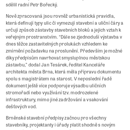
sdělil radní Petr Bořecký.
Nově zpracovaná jsou rovněž urbanistická pravidla,
která definují typy ulic či vymezují stavební a uliční čáry a
určují způsob zástavby stavebních bloků a jejich vztah k
veřejným prostranstvím. “Dále se zjednoduší výstavba v
dnes těžce zastavitelných prolukách vzhledem ke
zmírnění požadavku na proslunění. Především je možné
díky předpisům navrhovat smysluplnou městskou
zástavbu,” dodal Jan Tesárek, ředitel Kanceláře
architekta města Brna, která měla přípravu dokumentu
spolu s magistrátem na starost. V neposlední řadě
dokument ještě více podporuje výsadbu uličních
stromořadí nebo využívání tzv. modrozelené
infrastruktury, mimo jiné zadržování a vsakování
dešťových vod.
Brněnské stavební předpisy začnou pro všechny
stavebníky, projektanty i úřady platit shodně s novým