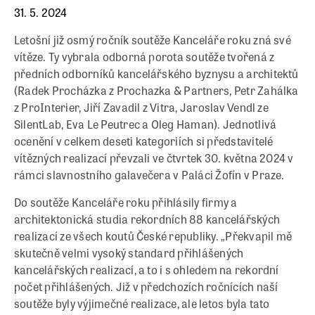
31. 5. 2024
Letošní již osmý ročník soutěže Kanceláře roku zná své
vítěze. Ty vybrala odborná porota soutěže tvořená z
předních odborníků kancelářského byznysu a architektů
(Radek Procházka z Prochazka & Partners, Petr Zahálka
z ProInterier, Jiří Zavadil z Vitra, Jaroslav Vendl ze
SilentLab, Eva Le Peutrec a Oleg Haman). Jednotlivá
ocenění v celkem deseti kategoriích si představitelé
vítězných realizací převzali ve čtvrtek 30. května 2024 v
rámci slavnostního galavečera v Paláci Žofín v Praze.
Do soutěže Kanceláře roku přihlásily firmy a
architektonická studia rekordních 88 kancelářských
realizací ze všech koutů České republiky. „Překvapil mě
skutečně velmi vysoký standard přihlášených
kancelářských realizací, a to i s ohledem na rekordní
počet přihlášených. Již v předchozích ročnících naší
soutěže byly výjimečné realizace, ale letos byla tato