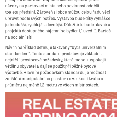
nároky na parkovací místa nebo povinnost oddělit
toaletu předsíní. Zároveň si obce můžou celou řadu věcí
upravit podle svých potřeb. Výstavba bude díky vyhlášce
jednodušší, rychlejší a levnější. Důležité to bude hlavně u
projektů dostupného nájemního bydlení,” uvedl I. Bartoš
na sociální síti.
Návrh například definuje takzvaný “byt s univerzálním
standardem”. Tento standard představuje základní,
nejnižší prostorové požadavky, které mohou uspokojit
většinu obyvatel a dají se použít při běžné bytové
výstavbě. Hlavním požadavkem standardu je možnost
zajištění manipulačního prostoru o velikosti kruhu o
průměru nejméně 1,2 metru ve všech místnostech.