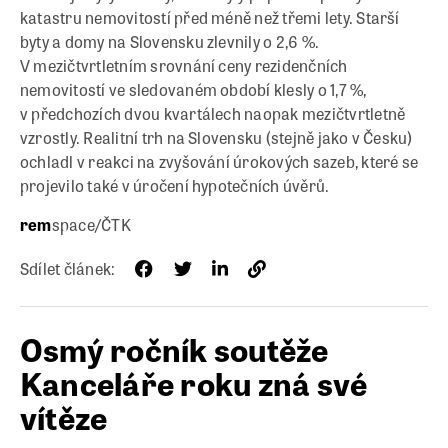
katastru nemovitostí před méně než třemi lety. Starší
byty a domy na Slovensku zlevnily o 2,6 %.
V mezičtvrtletním srovnání ceny rezidenčních
nemovitostí ve sledovaném období klesly o 1,7 %,
v předchozích dvou kvartálech naopak mezičtvrtletně
vzrostly. Realitní trh na Slovensku (stejně jako v Česku)
ochladl v reakci na zvyšování úrokových sazeb, které se
projevilo také v úročení hypotečních úvěrů.
rem
space/ČTK
Sdílet článek:
Osmý ročník soutěže
Kanceláře roku zná své
vítěze