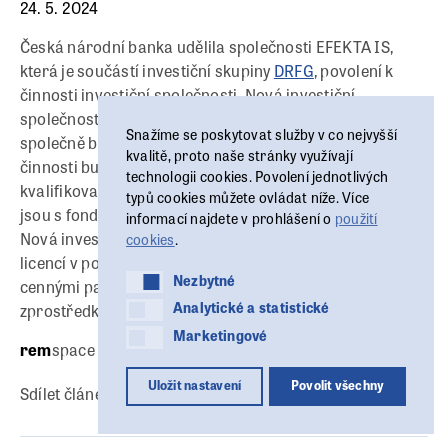
24. 5. 2024
Česká národní banka udělila společnosti EFEKTA IS,
která je součástí investiční skupiny
DRFG
, povolení k
činnosti investiční společnosti. Nová investiční
společnost je sesterskou společností EFEKTA OCP a
Snažíme se poskytovat služby v co nejvyšší
společně budou sdílet know how i služby. Náplní její
kvalitě, proto naše stránky využívají
činnosti bude obhospodařování a administrace fondů
technologii cookies. Povolení jednotlivých
kvalifikovaných investorů a zahraničních fondů, které
typů cookies můžete ovládat níže. Více
jsou s fondy kvalifikovaných investorů srovnatelné.
informací najdete v prohlášení o
použití
Nová investiční společnost je již třetím subjektem s
cookies
.
licencí v portfoliu skupiny. Doplnila tak obchodníka s
Nezbytné
Nezbytné
cennými papíry EFEKTA OCP a investičního
Analytické a statistické
Analytické a statistické
zprostředkovatele Chytrý Honza.
Marketingové
Marketingové
rem
space
Uložit nastavení
Povolit všechny
Sdílet článek: