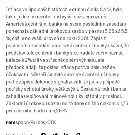
Inflace ve Spojených státech v dubnu činila 3,4 %, byla
tak o jeden procentní bod vyšší než v eurozóně.
Americká centrální banka na svém posledním zasedání
ponechala základní úrokovou sazbu v pásmu 5,25 až 5,5
%, což je nejvyšší úroveň od roku 2001. Zápis z
posledního zasedání americké centrální banky ukázal, že
představitelé centrální banky sice nadále věří v návrat
inflace k 2% cíli ve střednědobém výhledu, ale
předpokládají, že pokles inflace potrvá déle, než se
očekávalo. Někteří činitelé americké centrální banky
podle zápisu dokonce signalizovali, že jsou v případě
potřeby ochotni úroky ještě zvýšit. Česká národní banka
zahájila uvolňování měnové politiky už loni v prosinci.
Základní úrokovou sazbu od té doby snížila celkem o 1,75
procentního bodu na 5,25 %.
rem
space/Forbes/ČTK