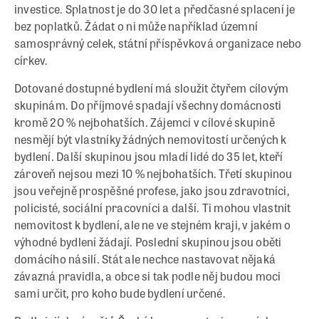
investice. Splatnost je do 30 let a předčasné splacení je
bez poplatků. Žádat o ni může například územní
samosprávný celek, státní příspěvková organizace nebo
církev.
Dotované dostupné bydlení má sloužit čtyřem cílovým
skupinám. Do příjmové spadají všechny domácnosti
kromě 20 % nejbohatších. Zájemci v cílové skupině
nesmějí být vlastníky žádných nemovitostí určených k
bydlení. Další skupinou jsou mladí lidé do 35 let, kteří
zároveň nejsou mezi 10 % nejbohatších. Třetí skupinou
jsou veřejně prospěšné profese, jako jsou zdravotníci,
policisté, sociální pracovníci a další. Ti mohou vlastnit
nemovitost k bydlení, ale ne ve stejném kraji, v jakém o
výhodné bydlení žádají. Poslední skupinou jsou oběti
domácího násilí. Stát ale nechce nastavovat nějaká
závazná pravidla, a obce si tak podle něj budou moci
sami určit, pro koho bude bydlení určené.