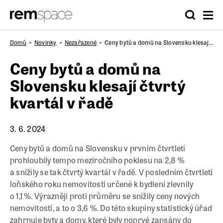
Domů
Novinky
Nezařazené
Ceny bytů a domů na Slovensku klesají čtvrtý kvartál v řadě
Ceny bytů a domů na
Slovensku klesají čtvrtý
kvartál v řadě
3. 6. 2024
Ceny bytů a domů na Slovensku v prvním čtvrtletí
prohloubily tempo meziročního poklesu na 2,8 %
a snížily se tak čtvrtý kvartál v řadě. V posledním čtvrtletí
loňského roku nemovitosti určené k bydlení zlevnily
o 1,1 %. Výrazněji proti průměru se snížily ceny nových
nemovitostí, a to o 3,6 %. Do této skupiny statistický úřad
zahrnuje byty a domy, které byly poprvé zapsány do