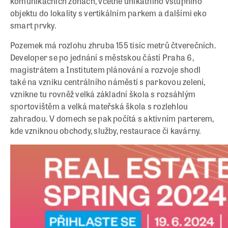
komunikačních zónách, včetně unikátního vstupního
objektu do lokality s vertikálním parkem a dalšími eko
smart prvky.
Pozemek má rozlohu zhruba 155 tisíc metrů čtverečních.
Developer se po jednání s městskou částí Praha 6,
magistrátem a Institutem plánování a rozvoje shodl
také na vzniku centrálního náměstí s parkovou zelení,
vznikne tu rovněž velká základní škola s rozsáhlým
sportovištěm a velká mateřská škola s rozlehlou
zahradou. V domech se pak počítá s aktivním parterem,
kde vzniknou obchody, služby, restaurace či kavárny.