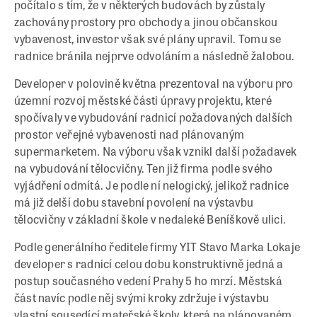
počítalo s tím, že v některých budovách by zůstaly
zachovány prostory pro obchody a jinou občanskou
vybavenost, investor však své plány upravil. Tomu se
radnice bránila nejprve odvoláním a následně žalobou.
Developer v polovině května prezentoval na výboru pro
územní rozvoj městské části úpravy projektu, které
spočívaly ve vybudování radnicí požadovaných dalších
prostor veřejné vybavenosti nad plánovaným
supermarketem. Na výboru však vznikl další požadavek
na vybudování tělocvičny. Ten již firma podle svého
vyjádření odmítá. Je podle ní nelogický, jelikož radnice
má již delší dobu stavební povolení na výstavbu
tělocvičny v základní škole v nedaleké Beníškově ulici.
Podle generálního ředitele firmy YIT Stavo Marka Lokaje
developer s radnicí celou dobu konstruktivně jedná a
postup současného vedení Prahy 5 ho mrzí. Městská
část navíc podle něj svými kroky zdržuje i výstavbu
vlastní sousedící mateřské školy, která na plánovaném