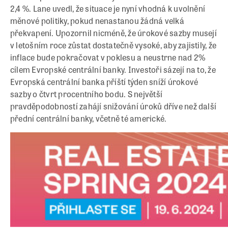
2,4 %. Lane uvedl, že situace je nyní vhodná k uvolnění
měnové politiky, pokud nenastanou žádná velká
překvapení. Upozornil nicméně, že úrokové sazby musejí
v letošním roce zůstat dostatečně vysoké, aby zajistily, že
inflace bude pokračovat v poklesu a neustrne nad 2%
cílem Evropské centrální banky. Investoři sázejí na to, že
Evropská centrální banka příští týden sníží úrokové
sazby o čtvrt procentního bodu. S největší
pravděpodobností zahájí snižování úroků dříve než další
přední centrální banky, včetně té americké.