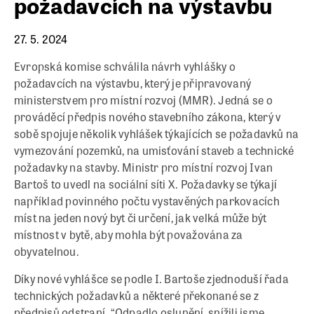
požadavcích na výstavbu
27. 5. 2024
Evropská komise schválila návrh vyhlášky o
požadavcích na výstavbu, který je připravovaný
ministerstvem pro místní rozvoj (MMR). Jedná se o
prováděcí předpis nového stavebního zákona, který v
sobě spojuje několik vyhlášek týkajících se požadavků na
vymezování pozemků, na umisťování staveb a technické
požadavky na stavby. Ministr pro místní rozvoj Ivan
Bartoš to uvedl na sociální síti X. Požadavky se týkají
například povinného počtu vystavěných parkovacích
míst na jeden nový byt či určení, jak velká může být
místnost v bytě, aby mohla být považována za
obyvatelnou.
Díky nové vyhlášce se podle I. Bartoše zjednoduší řada
technických požadavků a některé překonané se z
předpisů odstraní. “Odpadlo oslunění, snížili jsme