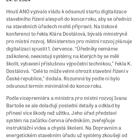
Hnutí ANO vyzvalo vládu k odsunutí startu digitalizace
stavebního řízení alespoň do konce roku, aby se úředníci
na stavebních úřadech mohli připravit. Na tiskové
konferenci to řekla Klára Dostálová, bývalá ministryně
pro místní rozvoj. Ministerstvo pro místní rozvoj plánuje
digitalizaci spustit 1. července. “Úředníky nemáme
zaškolené, neexistují systémy, na kterých by se měli
školit, vybavení příslušnou výpočetní technikou,” řekla K.
Dostálová. “Celé to může velmi ohrozit stavební řízení v
České republice,” dodala. Rozumné by podle ní bylo
odsunout termín minimálně do konce roku.
Podle vicepremiéra a ministra pro místní rozvoj Ivana
Bartoše se ale dolaďují poslední detaily a odklad by
přinesl více škody než užitku. Jeho úřad představí
systém na začátku června úředníkům, zveřejňuje
instruktážní videa a chystá školení. Na Dopravním a
energetickém stavebním úřadu už systémy zkoušejí od