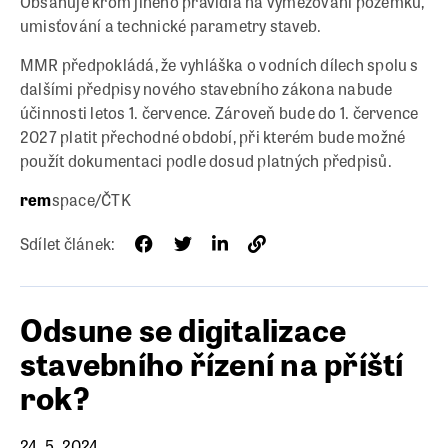
Obsahuje krom jiného pravidla na vymezování pozemků,
umisťování a technické parametry staveb.
MMR předpokládá, že vyhláška o vodních dílech spolu s
dalšími předpisy nového stavebního zákona nabude
účinnosti letos 1. července. Zároveň bude do 1. července
2027 platit přechodné období, při kterém bude možné
použít dokumentaci podle dosud platných předpisů.
rem
space/ČTK
Sdílet článek:
Odsune se digitalizace
stavebního řízení na příští
rok?
24. 5. 2024