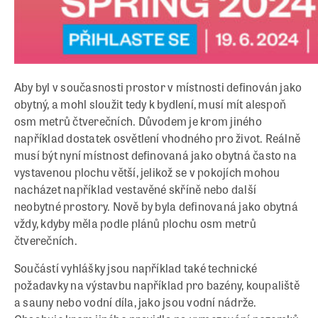
Aby byl v současnosti prostor v místnosti definován jako
obytný, a mohl sloužit tedy k bydlení, musí mít alespoň
osm metrů čtverečních. Důvodem je krom jiného
například dostatek osvětlení vhodného pro život. Reálně
musí být nyní místnost definovaná jako obytná často na
vystavenou plochu větší, jelikož se v pokojích mohou
nacházet například vestavěné skříně nebo další
neobytné prostory. Nově by byla definovaná jako obytná
vždy, kdyby měla podle plánů plochu osm metrů
čtverečních.
Součástí vyhlášky jsou například také technické
požadavky na výstavbu například pro bazény, koupaliště
a sauny nebo vodní díla, jako jsou vodní nádrže.