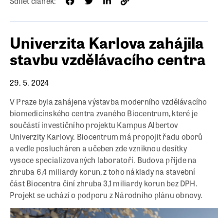
Sdílet článek:
Univerzita Karlova zahájila
stavbu vzdělávacího centra
29. 5. 2024
V Praze byla zahájena výstavba moderního vzdělávacího
biomedicínského centra zvaného Biocentrum, které je
součástí investičního projektu Kampus Albertov
Univerzity Karlovy. Biocentrum má propojit řadu oborů
a vedle poslucháren a učeben zde vzniknou desítky
vysoce specializovaných laboratoří. Budova přijde na
zhruba 6,4 miliardy korun, z toho náklady na stavební
část Biocentra činí zhruba 3,1 miliardy korun bez DPH.
Projekt se uchází o podporu z Národního plánu obnovy.