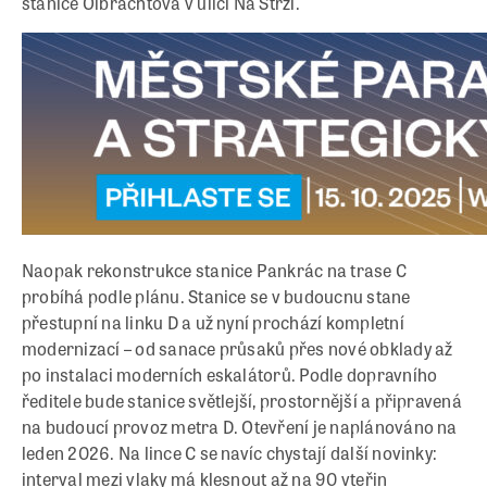
stanice Olbrachtova v ulici Na Strži.
Naopak rekonstrukce stanice Pankrác na trase C
probíhá podle plánu. Stanice se v budoucnu stane
přestupní na linku D a už nyní prochází kompletní
modernizací – od sanace průsaků přes nové obklady až
po instalaci moderních eskalátorů. Podle dopravního
ředitele bude stanice světlejší, prostornější a připravená
na budoucí provoz metra D. Otevření je naplánováno na
leden 2026. Na lince C se navíc chystají další novinky:
interval mezi vlaky má klesnout až na 90 vteřin