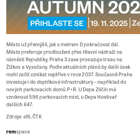
Město už přemýšlí, jak s metrem D pokračovat dál.
Město preferuje prodloužení přes Hlavní nádraží na
náměstí Republiky, Praha 3 zase prosazuje trasu na
Žižkov a Vysočany. Podle aktuálních plánů by další úsek
mohl začít vznikat nejdříve v roce 2037. Současně Praha
investuje i do doplňkové infrastruktury – například do
nových parkovacích domů P+R. U Depa Zličín má
vzniknout 596 parkovacích míst, u Depa Hostivař
dalších 647.
Zdroje: e15, ČTK
rem
space