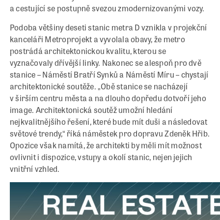
a cestující se postupně svezou zmodernizovanými vozy.
Podoba většiny deseti stanic metra D vznikla v projekční
kanceláři Metroprojekt a vyvolala obavy, že metro
postrádá architektonickou kvalitu, kterou se
vyznačovaly dřívější linky. Nakonec se alespoň pro dvě
stanice – Náměstí Bratří Synků a Náměstí Míru – chystají
architektonické soutěže. „Obě stanice se nacházejí
v širším centru města a na dlouho dopředu dotvoří jeho
image. Architektonická soutěž umožní hledání
nejkvalitnějšího řešení, které bude mít duši a následovat
světové trendy,“ říká náměstek pro dopravu Zdeněk Hřib.
Opozice však namítá, že architekti by měli mít možnost
ovlivnit i dispozice, vstupy a okolí stanic, nejen jejich
vnitřní vzhled.