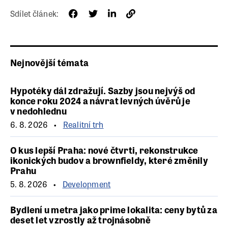
Sdílet článek:
Nejnovější témata
Hypotéky dál zdražují. Sazby jsou nejvýš od
konce roku 2024 a návrat levných úvěrů je
v nedohlednu
6. 8. 2026
Realitní trh
O kus lepší Praha: nové čtvrti, rekonstrukce
ikonických budov a brownfieldy, které změnily
Prahu
5. 8. 2026
Development
Bydlení u metra jako prime lokalita: ceny bytů za
deset let vzrostly až trojnásobně