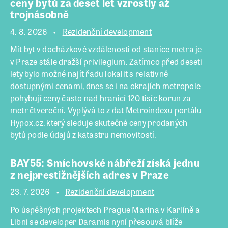
ceny bytů za deset let vzrostly až
trojnásobně
4. 8. 2026
Rezidenční development
Mít byt v docházkové vzdálenosti od stanice metra je
v Praze stále dražší privilegium. Zatímco před deseti
lety bylo možné najít řadu lokalit s relativně
dostupnými cenami, dnes se i na okrajích metropole
pohybují ceny často nad hranicí 120 tisíc korun za
metr čtvereční. Vyplývá to z dat Metroindexu portálu
Hypox.cz, který sleduje skutečné ceny prodaných
bytů podle údajů z katastru nemovitostí.
BAY55: Smíchovské nábřeží získá jednu
z nejprestižnějších adres v Praze
23. 7. 2026
Rezidenční development
Po úspěšných projektech Prague Marina v Karlíně a
Libni se developer Daramis nyní přesouvá blíže