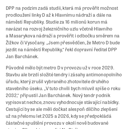
DPP na podzim zadá studii, která má prověřit možnost
prodloužení linky D až k Hlavnímu nádraží a dále na
náměstí Republiky. Studie za 16 milionů korun má
navázat na rozvoj železničního uzlu včetně Hlavního
a Masarykova nádraží a prověřit i odbočku směrem na
Žižkov či Vysočany. „Jsem přesvědčen, že Metro D bude
jezdit na náměstí Republiky,“ řekl dopravní ředitel DPP
Jan Barchánek.
Původně mělo být metro D v provozu už v roce 2029.
Stavbu ale brzdí složité tendry i zásahy antimonopolního
úřadu, který zrušil vybraného zhotovitele druhého
stavebního úseku. „V tuto chvíli bych mluvil spíše o roku
2032,“ připustil Jan Barchánek. Nový tendr podnik
vypisovat nechce, znovu vyhodnocuje stávající nabídky.
Cestující by se ale měli dočkat alespoň dílčího zlepšení
už na přelomu let 2025 a 2026, kdy se předpokládá
částečné spuštění provozu v okolí nově budované