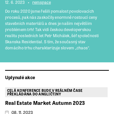
12. 6. 2023
remspace
Do roku 2020 jsme řešili pomalost povolovacích
procesů, pak nás zaskočily enormně rostoucí ceny
stavebních materiálů a dnes je naším největším
problémem trh! Tak vidí českou developerskou
realitu posledních let Petr Michálek, šéf společnosti
Skanska Residential. S tím, že současný stav
domácího trhu charakterizuje slovem „chaos“.
Uplynulé akce
CELÁ KONFERENCE BUDE V REÁLNÉM ČASE
PŘEKLÁDÁNA DO ANGLIČTINY
Real Estate Market Autumn 2023
08. 11. 2023