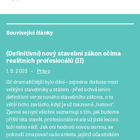
Související články
(Definitivní) nový stavební zákon očima
realitních profesionálů (II)
1. 9. 2023
Právo
Oč dramatičtější bylo dění – zejména diskuse mezi
velkými stavebníky a státem - před schválením
definitivní verze nového stavebního zákona, o to
větší ticho zavládlo, když je už takzvaně „hotovo“.
Zjevně se nyní všichni seznamují s tím, jak budeme
příští léta stavět, profesionálové ale už jistě leccos
tuší nebo vědí. Jak oni hodnotí novou normu, se
pokouší zmapovat naše anketa, jejímž účastníkům