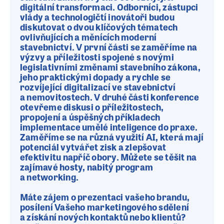
digitální transformaci. Odborníci, zástupci
vlády a technologičtí inovátoři budou
diskutovat o dvou klíčových tématech
ovlivňujících a měnících moderní
stavebnictví. V první části se zaměříme na
výzvy a příležitosti spojené s novými
legislativními změnami stavebního zákona,
jeho praktickými dopady a rychle se
rozvíjející digitalizací ve stavebnictví
a nemovitostech. V druhé části konference
otevřeme diskusi o příležitostech,
propojení a úspěšných příkladech
implementace umělé inteligence do praxe.
Zaměříme se na různá využití AI, která mají
potenciál vytvářet zisk a zlepšovat
efektivitu napříč obory. Můžete se těšit na
zajímavé hosty, nabitý program
a networking.
Máte zájem o prezentaci vašeho brandu,
posílení Vašeho marketingového sdělení
a získání nových kontaktů nebo klientů?