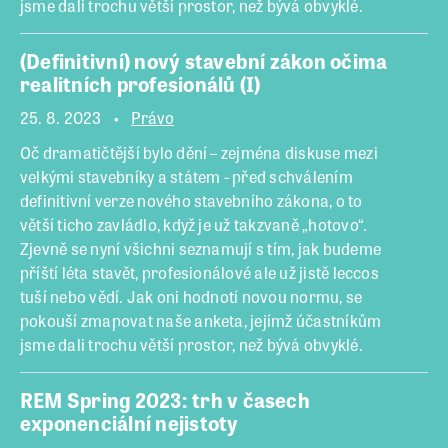
jsme dali trochu větší prostor, než bývá obvyklé.
(Definitivní) nový stavební zákon očima
realitních profesionálů (I)
25. 8. 2023
Právo
Oč dramatičtější bylo dění – zejména diskuse mezi
velkými stavebníky a státem - před schválením
definitivní verze nového stavebního zákona, o to
větší ticho zavládlo, když je už takzvaně „hotovo“.
Zjevně se nyní všichni seznamují s tím, jak budeme
příští léta stavět, profesionálové ale už jistě leccos
tuší nebo vědí. Jak oni hodnotí novou normu, se
pokouší zmapovat naše anketa, jejímž účastníkům
jsme dali trochu větší prostor, než bývá obvyklé.
REM Spring 2023: trh v časech
exponenciální nejistoty