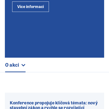
Více informací
O akci
Konference propojuje klíčová témata: nový
stavební zákon a rychle se rozvíjející