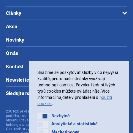
Články
Akce
Novinky
O nás
Kontakt
Snažíme se poskytovat služby v co nejvyšší
kvalitě, proto naše stránky využívají
Newsletter
technologii cookies. Povolení jednotlivých
typů cookies můžete ovládat níže. Více
Sledujte nás
informací najdete v prohlášení o
použití
cookies
.
2001-2024 Všechny materiály zveřejněné na těchto www stránkách
Nezbytné
Nezbytné
podléhají autorskému zákonu (č.121/2000 Sb.). Publikování nebo šíření
obsahu Stavebního fóra je bez písemného souhlasu provozovatele MSG
Analytické a statistické
Analytické a statistické
holding a.s. zakázáno. Stavební fórum využívá agenturní zpravodajství
ČTK, kteří si vyhrazují veškerá práva. Publikování nebo další šíření obsahu
Marketingové
Marketingové