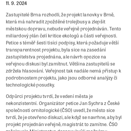
11. 9. 2024
Zastupitelé Brna rozhodli, že projekt lanovky v Brně,
která má nahradit zpožděné trolejbusy a zlepšit
městskou dopravu, nebude veřejně projednáván. Tento
miliardový plán čelí kritice ekologů a části veřejnosti.
Petice s téměř šesti tisíci podpisy, která požaduje větší
transparentnost projektu, byla sice na zasedání
zastupitelstva projednána, ale návrh opozice na
veřejnou diskusi byl zamítnut. Většina zastupitelů se
zdržela hlasování. Veřejnost tak nadále nemá přístup k
podrobnostem projektu, jako jsou odborné analýzy či
technologické posudky.
Odpůrci projektu tvrdí, že vedení města je
nekonzistentní. Organizátor petice Jan Sychra z České
společnosti ornitologické (ČSO) uvedl, že město sice
tvrdí, že je otevřeno diskuzi, ale když se navrhne, aby byl
projekt projednán veřejně, magistrát to zamítne. ČSO