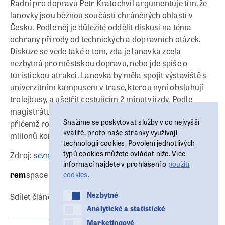
Radní pro dopravu Petr Kratochvíl argumentuje tím, že
lanovky jsou běžnou součástí chráněných oblastí v
Česku. Podle něj je důležité oddělit diskusi na téma
ochrany přírody od technických a dopravních otázek.
Diskuze se vede také o tom, zda je lanovka zcela
nezbytná pro městskou dopravu, nebo jde spíše o
turistickou atrakci. Lanovka by měla spojit výstaviště s
univerzitním kampusem v trase, kterou nyní obsluhují
trolejbusy, a ušetřit cestujícím 2 minuty jízdy. Podle
magistrátu by mohla denně přepravit až 16 tisíc lidí,
Snažíme se poskytovat služby v co nejvyšší
přičemž roční provozní náklady by činily přibližně 24
kvalitě, proto naše stránky využívají
milionů korun.
technologii cookies. Povolení jednotlivých
typů cookies můžete ovládat níže. Více
Zdroj:
seznamzpravy.cz
informací najdete v prohlášení o
použití
rem
space
cookies
.
Nezbytné
Nezbytné
Sdílet článek:
Analytické a statistické
Analytické a statistické
Marketingové
Marketingové