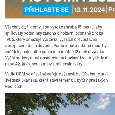
Všechny čtyři domy jsou vysoké zhruba 15 metrů, aby
splňovaly podmínky zákona o požární ochraně z roku
1985, který omezuje výstavbu vyšších dřevostaveb
z bezpečnostních důvodů. Podle tohoto zákona musí být
začátek posledního patra maximálně 12 metrů vysoko.
Vyšší budovy musí obsahovat nehořlavé izolanty třídy A1
nebo A2, jako jsou lamely a minerální vaty.
Vedle
UBM
se dřevěné veřejné výstavbě v ČR věnuje také
švédská
Skanska
, která staví téměř 80 bytů v pražských
Radlicích.