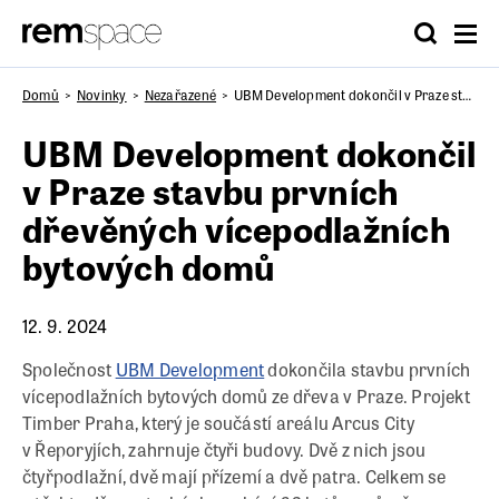
Domů
Novinky
Nezařazené
UBM Development dokončil v Praze stavbu prvních dřevěných vícepodlažních bytových domů
UBM Development dokončil
v Praze stavbu prvních
dřevěných vícepodlažních
bytových domů
12. 9. 2024
Společnost
UBM Development
dokončila stavbu prvních
vícepodlažních bytových domů ze dřeva v Praze. Projekt
Timber Praha, který je součástí areálu Arcus City
v Řeporyjích, zahrnuje čtyři budovy. Dvě z nich jsou
čtyřpodlažní, dvě mají přízemí a dvě patra. Celkem se