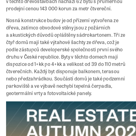
v těchto dřevostavbách nachází 62 bytů s průměrnou
prodejní cenou 143 000 korun za metr čtvereční.
Nosná konstrukce budov je od přízemí vytvořena ze
dřeva, zatímco obvodové stěny jsou z požárních
a akustických důvodů opláštěny sádrokartonem. Tři ze
čtyř domů mají také výtahové šachty ze dřeva, což je
podle zástupců developerské společnosti první svého
druhu v České republice. Byty v těchto domech mají
dispozice od 1+kk po 4+kk a velikost od 39 do 110 metrů
čtverečních. Každý byt disponuje balkonem, terasou
nebo předzahrádkou. Součástí domů je také podzemní
parkoviště a ve výbavě nechybí tepelná čerpadla,
geotermální vrty a fotovoltaické panely.