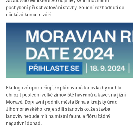
zažalovalo Ministerstvo dopravy kvůli možnému
pochybení při schvalování stavby. Soudní rozhodnutí se
očekává koncem září.
Ekologové upozorňují, že plánovaná lanovka by mohla
ohrozit poslední velké zimoviště havranů a kavek na jižní
Moravě. Dopravní podnik města Brna a krajský úřad
Jihomoravského kraje sdílí stanovisko, že stavba
lanovky nebude mít na místní faunu a flóru žádný
negativní dopad.