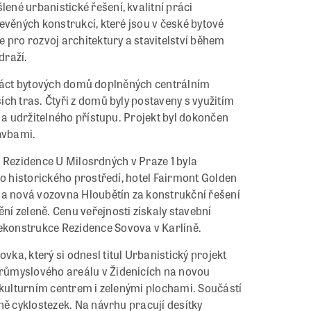
né urbanistické řešení, kvalitní práci
evěných konstrukcí, které jsou v české bytové
 pro rozvoj architektury a stavitelství během
draží.
třináct bytových domů doplněných centrálním
ch tras. Čtyři z domů byly postaveny s využitím
 a udržitelného přístupu. Projekt byl dokončen
tavbami.
í. Rezidence U Milosrdných v Praze 1 byla
do historického prostředí, hotel Fairmont Golden
 a nová vozovna Hloubětín za konstrukční řešení
í zeleně. Cenu veřejnosti získaly stavební
konstrukce Rezidence Sovova v Karlíně.
a, který si odnesl titul Urbanistický projekt
růmyslového areálu v Židenicích na novou
 kulturním centrem i zelenými plochami. Součástí
ně cyklostezek. Na návrhu pracují desítky