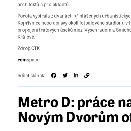
architektů a projektantů.
Porota vybírala z dvanácti přihlášených urbanistických
Kopřivnice nebo úpravy okolí fotbalového stadionu v H
propojení traťových úseků mezi Vyšehradem a Smícho
Králové.
Zdroj: ČTK
rem
space
Sdílet článek:
Metro D: práce n
Novým Dvorům ofi