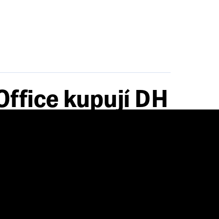
Office kupují DH
 rozsáhlou
4
: kupují společnost DH Towers, která vlastní
letech vybudovat nové bydlení i komerční plochy.