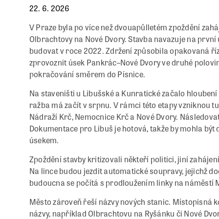
22. 6. 2026
V Praze byla po více než dvouapůlletém zpoždění zaháj
Olbrachtovy na Nové Dvory. Stavba navazuje na první 
budovat v roce 2022. Zdržení způsobila opakovaná ří
zprovoznit úsek Pankrác–Nové Dvory ve druhé polovině
pokračování směrem do Písnice.
Na staveništi u Libušské a Kunratické začalo hloubení
ražba má začít v srpnu. V rámci této etapy vzniknou tu
Nádraží Krč, Nemocnice Krč a Nové Dvory. Následovat 
Dokumentace pro Libuš je hotová, takže by mohla b
úsekem.
Zpoždění stavby kritizovali někteří politici, jiní zaháje
Na lince budou jezdit automatické soupravy, jejichž d
budoucna se počítá s prodloužením linky na náměstí M
Město zároveň řeší názvy nových stanic. Místopisná 
názvy, například Olbrachtovu na Ryšánku či Nové Dvo