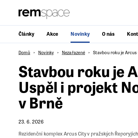
Články
Akce
Novinky
O nás
Kont
Domů
Novinky
Nezařazené
Stavbou roku je Arcus C
Stavbou roku je A
Uspěl i projekt N
v Brně
23. 6. 2026
Rezidenční komplex Arcus City v pražských Řeporyjích