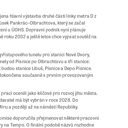
ena hlavní výstavba druhé části linky metra D z
úsek Pankrác–Olbrachtova, který se začal
zení u ÚOHS. Dopravní podnik nyní plánuje
 roku 2032 a ještě letos chce vypsat soutěž na
 přístupového tunelu pro stanici Nové Dvory,
nely od Písnice po Olbrachtovu a tři stanice:
budou stanice Libuš, Písnice a Depo Písnice.
ýt dokončena současně s prvním provozovaným
ní prací ocenili jako klíčové pro rozvoj jihu města.
odavatel má být vybrán v roce 2028. Do
íru a později až na náměstí Republiky.
komise doporučila přejmenovat některé pracovní
ry na Tempo. O finální podobě názvů rozhodne