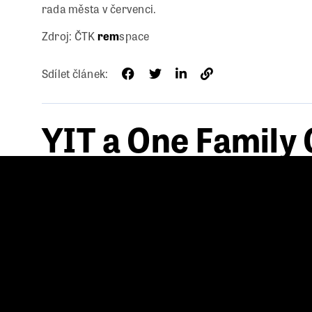
rada města v červenci.
Zdroj: ČTK
rem
space
Sdílet článek:
YIT a One Family 
Towers a chystají
výstavbu v Praze 
18. 6. 2026
YIT a One Family Office rozšiřují své působení v Praze
rozsáhlé pozemky v Praze 4. Na nich chtějí v příštích 