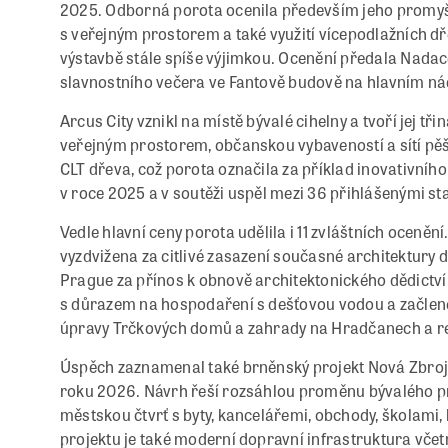
2025. Odborná porota ocenila především jeho promyšle
s veřejným prostorem a také využití vícepodlažních dř
výstavbě stále spíše výjimkou. Ocenění předala Nadace
slavnostního večera ve Fantově budově na hlavním ná
Arcus City vznikl na místě bývalé cihelny a tvoří jej 
veřejným prostorem, občanskou vybaveností a sítí pěší
CLT dřeva, což porota označila za příklad inovativního
v roce 2025 a v soutěži uspěl mezi 36 přihlášenými s
Vedle hlavní ceny porota udělila i 11 zvláštních oceněn
vyzdvižena za citlivé zasazení současné architektury 
Prague za přínos k obnově architektonického dědictví
s důrazem na hospodaření s dešťovou vodou a začleněn
úpravy Trčkových domů a zahrady na Hradčanech a re
Úspěch zaznamenal také brněnský projekt Nová Zbrojovk
roku 2026. Návrh řeší rozsáhlou proměnu bývalého p
městskou čtvrť s byty, kancelářemi, obchody, školami,
projektu je také moderní dopravní infrastruktura včet