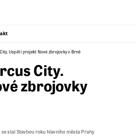
akt
ity. Uspěl i projekt Nové zbrojovky v Brně
rcus City.
ové zbrojovky
 se stal Stavbou roku hlavního města Prahy