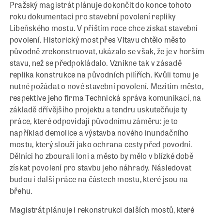
Pražský magistrát plánuje dokončit do konce tohoto
roku dokumentaci pro stavební povolení repliky
Libeňského mostu. V příštím roce chce získat stavební
povolení. Historický most přes Vltavu chtělo město
původně zrekonstruovat, ukázalo se však, že je v horším
stavu, než se předpokládalo. Vznikne tak v zásadě
replika konstrukce na původních pilířích. Kvůli tomu je
nutné požádat o nové stavební povolení. Mezitím město,
respektive jeho firma Technická správa komunikací, na
základě dřívějšího projektu a tendru uskutečňuje ty
práce, které odpovídají původnímu záměru: je to
například demolice a výstavba nového inundačního
mostu, který slouží jako ochrana cesty před povodní.
Dělníci ho zbourali loni a město by mělo v blízké době
získat povolení pro stavbu jeho náhrady. Následovat
budou i další práce na částech mostu, které jsou na
břehu.
Magistrát plánuje i rekonstrukci dalších mostů, které