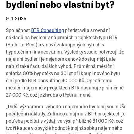
bydlení nebo vlastní byt?
9. 1. 2025
Společnost
BTR Consulting
představila srovnání
nákladů na bydlení v nájemních projektech typu BTR
(Build-to-Rent) a v nově zakoupených bytech s
hypotečním financováním. Výsledky studie potvrzují, že
nájemní bydlení je nejenom cenově dostupnější, ale
nabízí také řadu dalších výhod. Průměrná měsíční
splátka 80% hypotéky na 30 let při koupi nového bytu
činí podle BTR Consulting 40 000 Kč. Oproti tomu
měsíční nájemné v projektech BTR dosahuje průměrně
27 000 Kč, což je zhruba o třetinu méně.
„Další významnou výhodou nájemního bydlení jsou nižší
počáteční náklady. Zatímco u nájmu v BTR projektech je
potřeba počítat s výdaji ve výši přibližně 81 000 Kč, což
tvoří kauce v obvyklé hodnotě trojnásobku nájemného