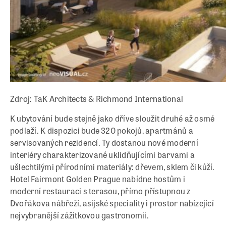
Zdroj: TaK Architects & Richmond International
K ubytování bude stejně jako dříve sloužit druhé až osmé
podlaží. K dispozici bude 320 pokojů, apartmánů a
servisovaných rezidencí. Ty dostanou nové moderní
interiéry charakterizované uklidňujícími barvami a
ušlechtilými přírodními materiály: dřevem, sklem či kůží.
Hotel Fairmont Golden Prague nabídne hostům i
moderní restauraci s terasou, přímo přístupnou z
Dvořákova nábřeží, asijské speciality i prostor nabízející
nejvybranější zážitkovou gastronomii.