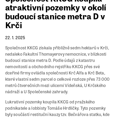
atraktivní pozemky v okolí
budoucí stanice metra D v
Krči
22. 1. 2025
Společnost KKCG získala přibližně sedm hektarů v Krči,
nedaleko Fakultní Thomayerovy nemocnice, v blízkosti
budoucí stanice metra D. Podle údajů z katastru
nemovitostí a obchodního rejstříku KKCG přes své
dceřiné firmy ovládla společnosti Krč Alfa a Krč Beta,
které vlastní sedm parcel o celkové rozloze přes 73 000
metrů čtverečních mezi ulicemi Vídeňská, U Krčského
nádraží a U Společenské zahrady.
Lukrativní pozemky koupila KKCG od pražského
podnikatele a lobbisty Tomáše Hrdličky. Tyto pozemky
byly součástí restituční kauzy tzv. Bečvářova statku, kde