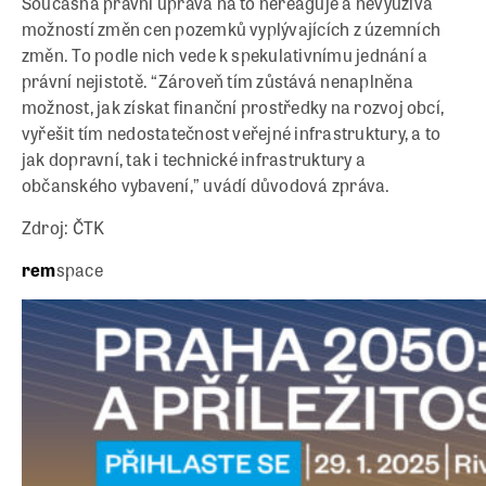
Současná právní úprava na to nereaguje a nevyužívá
možností změn cen pozemků vyplývajících z územních
změn. To podle nich vede k spekulativnímu jednání a
právní nejistotě. “Zároveň tím zůstává nenaplněna
možnost, jak získat finanční prostředky na rozvoj obcí,
vyřešit tím nedostatečnost veřejné infrastruktury, a to
jak dopravní, tak i technické infrastruktury a
občanského vybavení,” uvádí důvodová zpráva.
Zdroj: ČTK
rem
space