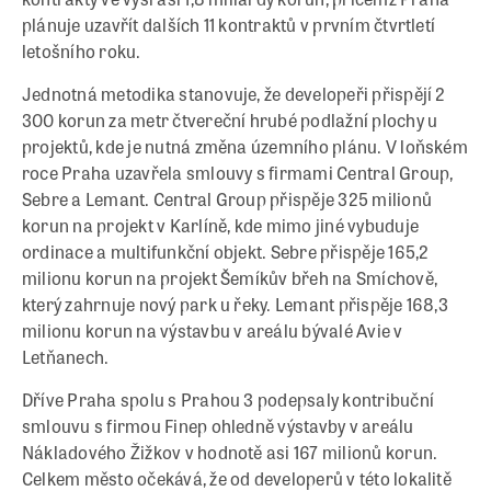
plánuje uzavřít dalších 11 kontraktů v prvním čtvrtletí
letošního roku.
Jednotná metodika stanovuje, že developeři přispějí 2
300 korun za metr čtvereční hrubé podlažní plochy u
projektů, kde je nutná změna územního plánu. V loňském
roce Praha uzavřela smlouvy s firmami Central Group,
Sebre a Lemant. Central Group přispěje 325 milionů
korun na projekt v Karlíně, kde mimo jiné vybuduje
ordinace a multifunkční objekt. Sebre přispěje 165,2
milionu korun na projekt Šemíkův břeh na Smíchově,
který zahrnuje nový park u řeky. Lemant přispěje 168,3
milionu korun na výstavbu v areálu bývalé Avie v
Letňanech.
Dříve Praha spolu s Prahou 3 podepsaly kontribuční
smlouvu s firmou Finep ohledně výstavby v areálu
Nákladového Žižkov v hodnotě asi 167 milionů korun.
Celkem město očekává, že od developerů v této lokalitě