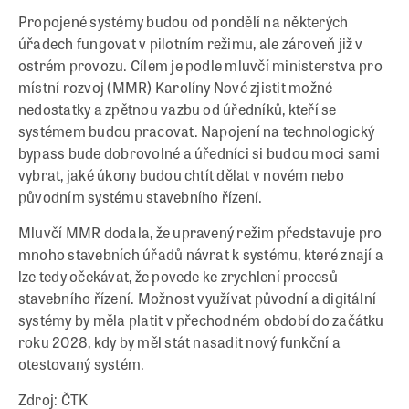
Propojené systémy budou od pondělí na některých
úřadech fungovat v pilotním režimu, ale zároveň již v
ostrém provozu. Cílem je podle mluvčí ministerstva pro
místní rozvoj (MMR) Karolíny Nové zjistit možné
nedostatky a zpětnou vazbu od úředníků, kteří se
systémem budou pracovat. Napojení na technologický
bypass bude dobrovolné a úředníci si budou moci sami
vybrat, jaké úkony budou chtít dělat v novém nebo
původním systému stavebního řízení.
Mluvčí MMR dodala, že upravený režim představuje pro
mnoho stavebních úřadů návrat k systému, které znají a
lze tedy očekávat, že povede ke zrychlení procesů
stavebního řízení. Možnost využívat původní a digitální
systémy by měla platit v přechodném období do začátku
roku 2028, kdy by měl stát nasadit nový funkční a
otestovaný systém.
Zdroj: ČTK