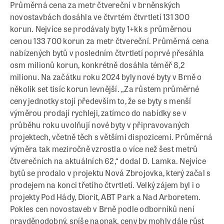
Průměrná cena za metr čtvereční v brněnských
novostavbách dosáhla ve čtvrtém čtvrtletí 131 300
korun. Nejvíce se prodávaly byty 1+kk s průměrnou
cenou 133 700 korun za metr čtvereční. Průměrná cena
nabízených bytů v posledním čtvrtletí poprvé přesáhla
osm milionů korun, konkrétně dosáhla téměř 8,2
milionu. Na začátku roku 2024 byly nové byty v Brně o
několik set tisíc korun levnější. „Za růstem průměrné
ceny jednotky stojí především to, že se byty s menší
výměrou prodají rychleji, zatímco do nabídky se v
průběhu roku uvolňují nové byty v připravovaných
projektech, včetně těch s většími dispozicemi. Průměrná
výměra tak meziročně vzrostla o více než šest metrů
čtverečních na aktuálních 62,“ dodal D. Lamka. Nejvíce
bytů se prodalo v projektu Nová Zbrojovka, který začal s
prodejem na konci třetího čtvrtletí. Velký zájem byl i o
projekty Pod Hády, Diorit, ABT Park a Nad Arboretem.
Pokles cen novostaveb v Brně podle odborníků není
pravděpodobný, spíše naopak, ceny by mohly dále růst