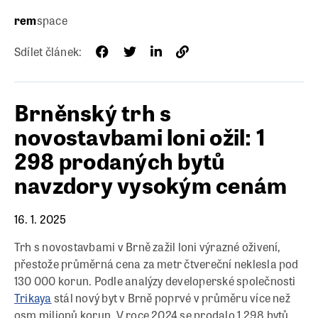
rem
space
Sdílet článek:
Brněnský trh s
novostavbami loni ožil: 1
298 prodaných bytů
navzdory vysokým cenám
16. 1. 2025
Trh s novostavbami v Brně zažil loni výrazné oživení,
přestože průměrná cena za metr čtvereční neklesla pod
130 000 korun. Podle analýzy developerské společnosti
Trikaya
stál nový byt v Brně poprvé v průměru více než
osm milionů korun. V roce 2024 se prodalo 1 298 bytů,