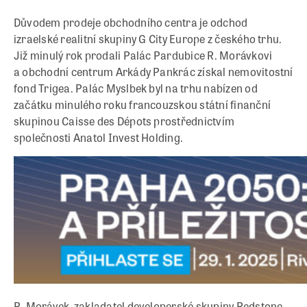
Důvodem prodeje obchodního centra je odchod
izraelské realitní skupiny G City Europe z českého trhu.
Již minulý rok prodali Palác Pardubice R. Morávkovi
a obchodní centrum Arkády Pankrác získal nemovitostní
fond Trigea. Palác Myslbek byl na trhu nabízen od
začátku minulého roku francouzskou státní finanční
skupinou Caisse des Dépots prostřednictvím
společnosti Anatol Invest Holding.
R. Morávek, zakladatel developerské skupiny Redstone,