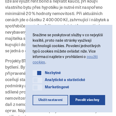
(lze ale využít rent bond a neplatit kauci), při koupi
vlastního bytu přes hypotéku je nutné mít naspořeno
minimálně 20 % hodnoty nemovitosti. Při aktuálních
cenách jde o částku 2 400 000 Kč, zahrnující i nábytek a
spotřebiče, protože většina nových bytů se prodává
nevybavených,“ uvádí Zuzana Chudoba, zakladatelka a
Snažíme se poskytovat služby v co nejvyšší
majitelka společnosti BTR Consulting. Pro mladší
kvalitě, proto naše stránky využívají
kupující do 36 let je tato hranice snížena na 10 %, přesto
technologii cookies. Povolení jednotlivých
se jedná o částku v milionech korun.
typů cookies můžete ovládat níže. Více
informací najdete v prohlášení o
použití
Projekty BTR jsou navrženy výhradně pro nájemní
cookies
.
bydlení. Byty jsou často kompletně vybavené a
Nezbytné
Nezbytné
připravené k okamžitému nastěhování. Nájemníci
Analytické a statistické
oceňují stabilitu nájemních smluv, transparentní
Analytické a statistické
podmínky a doprovodné služby jako recepce, údržba,
Marketingové
Marketingové
sdílené prostory nebo komunitní aktivity. Majitelé
nemovitostí musí kromě hypotéky platit další výdaje jako
Uložit nastavení
Povolit všechny
daň z nemovitosti, pojištění nebo příspěvky do fondu
oprav. Nájemníci v BTR projektech těmito náklady