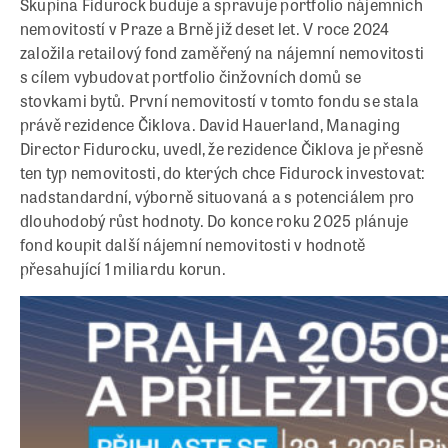
Skupina Fidurock buduje a spravuje portfolio nájemních
nemovitostí v Praze a Brně již deset let. V roce 2024
založila retailový fond zaměřený na nájemní nemovitosti
s cílem vybudovat portfolio činžovních domů se
stovkami bytů. První nemovitostí v tomto fondu se stala
právě rezidence Čiklova. David Hauerland, Managing
Director Fidurocku, uvedl, že rezidence Čiklova je přesně
ten typ nemovitosti, do kterých chce Fidurock investovat:
nadstandardní, výborně situovaná a s potenciálem pro
dlouhodobý růst hodnoty. Do konce roku 2025 plánuje
fond koupit další nájemní nemovitosti v hodnotě
přesahující 1 miliardu korun.