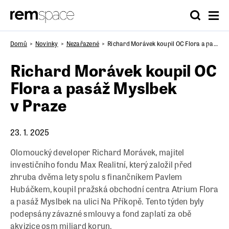
Domů
Novinky
Nezařazené
Richard Morávek koupil OC Flora a pasáž Myslbek v Praze
Richard Morávek koupil OC
Flora a pasáž Myslbek
v Praze
23. 1. 2025
Olomoucký developer Richard Morávek, majitel
investičního fondu Max Realitní, který založil před
zhruba dvěma lety spolu s finančníkem Pavlem
Hubáčkem, koupil pražská obchodní centra Atrium Flora
a pasáž Myslbek na ulici Na Příkopě. Tento týden byly
podepsány závazné smlouvy a fond zaplatí za obě
akvizice osm miliard korun.