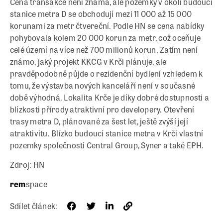
Cena transakce není známá, ale pozemky v okolí budoucí
stanice metra D se obchodují mezi 11 000 až 15 000
korunami za metr čtvereční. Podle HN se cena nabídky
pohybovala kolem 20 000 korun za metr, což oceňuje
celé území na více než 700 milionů korun. Zatím není
známo, jaký projekt KKCG v Krči plánuje, ale
pravděpodobně půjde o rezidenční bydlení vzhledem k
tomu, že výstavba nových kanceláří není v současné
době výhodná. Lokalita Krče je díky dobré dostupnosti a
blízkosti přírody atraktivní pro developery. Otevření
trasy metra D, plánované za šest let, ještě zvýší její
atraktivitu. Blízko budoucí stanice metra v Krči vlastní
pozemky společnosti Central Group, Syner a také EPH.
Zdroj: HN
rem
space
Sdílet článek: