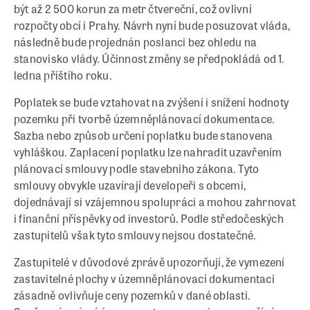
být až 2 500 korun za metr čtvereční, což ovlivní
rozpočty obcí i Prahy. Návrh nyní bude posuzovat vláda,
následně bude projednán poslanci bez ohledu na
stanovisko vlády. Účinnost změny se předpokládá od 1.
ledna příštího roku.
Poplatek se bude vztahovat na zvýšení i snížení hodnoty
pozemku při tvorbě územněplánovací dokumentace.
Sazba nebo způsob určení poplatku bude stanovena
vyhláškou. Zaplacení poplatku lze nahradit uzavřením
plánovací smlouvy podle stavebního zákona. Tyto
smlouvy obvykle uzavírají developeři s obcemi,
dojednávají si vzájemnou spolupráci a mohou zahrnovat
i finanční příspěvky od investorů. Podle středočeských
zastupitelů však tyto smlouvy nejsou dostatečné.
Zastupitelé v důvodové zprávě upozorňují, že vymezení
zastavitelné plochy v územněplánovací dokumentaci
zásadně ovlivňuje ceny pozemků v dané oblasti.