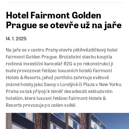
Hotel Fairmont Golden
Prague se otevře už na jaře
14. 1. 2025
Na jaře se v centru Prahy otevře pětihvězdičkový hotel
Fairmont Golden Prague. Brutalistní stavbu koupila
rodinná investiční kancelář R2G a po rekonstrukci ji
bude provozovat řetězec luxusních hotelů Fairmont
Hotels & Resorts, jehož portfolio zahrnuje světově
známé hotely jako Savoy v Londýně či Plaza v New Yorku.
Praha se tak připojí k téměř devadesáti exkluzivním
hotelům, které luxusní řetězec Fairmont Hotels &
Resorts provozuje po celém světě.