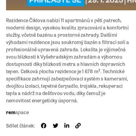
Rezidence Čiklova nabízí 11 apartmánů v pěti patrech,
moderní design, vysokou kvalitu zpracování a komfortní
služby, včetně bazénu a prostorné zahrady. Dalšími
výhodami rezidence jsou soukromý bazén s filtrací solí a
profesionálně upravená zahrada. Lokalita je výjimečná
svou blízkostí k Vyšehradským zahradám a výbornou
dostupností díky blízkosti metra a hlavních dopravních
tepen. Celková plocha rezidence je 1 678 m². Technické
specifikace zahrnují zabezpečovací systém s kamerami,
dvojitou izolaci, tepelné čerpadlo, trojskla, rekuperaci
tepla a nádrž na dešťovou vodu, díky čemuž je
nemovitost energeticky úsporná.
rem
space
Sdílet článek: