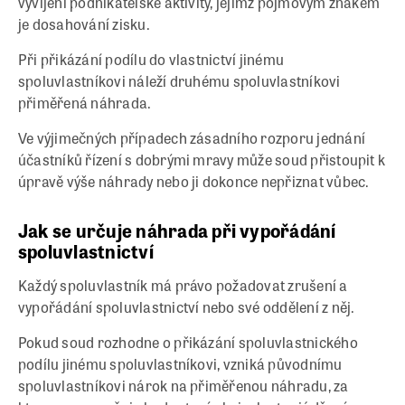
vyvíjení podnikatelské aktivity, jejímž pojmovým znakem
je dosahování zisku.
Při přikázání podílu do vlastnictví jinému
spoluvlastníkovi náleží druhému spoluvlastníkovi
přiměřená náhrada.
Ve výjimečných případech zásadního rozporu jednání
účastníků řízení s dobrými mravy může soud přistoupit k
úpravě výše náhrady nebo ji dokonce nepřiznat vůbec.
Jak se určuje náhrada při vypořádání
spoluvlastnictví
Každý spoluvlastník má právo požadovat zrušení a
vypořádání spoluvlastnictví nebo své oddělení z něj.
Pokud soud rozhodne o přikázání spoluvlastnického
podílu jinému spoluvlastníkovi, vzniká původnímu
spoluvlastníkovi nárok na přiměřenou náhradu, za