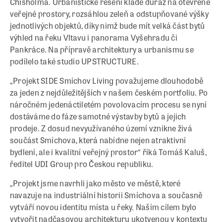
Chisholma. Urbanistické řešení klade důraz na otevřené
veřejné prostory, rozsáhlou zeleň a odstupňované výšky
jednotlivých objektů, díky nimž bude mít velká část bytů
výhled na řeku Vltavu i panorama Vyšehradu či
Pankráce. Na přípravě architektury a urbanismu se
podílelo také studio UPSTRUCTURE.
„Projekt SIDE Smíchov Living považujeme dlouhodobě
za jeden z nejdůležitějších v našem českém portfoliu. Po
náročném jedenáctiletém povolovacím procesu se nyní
dostáváme do fáze samotné výstavby bytů a jejich
prodeje. Z dosud nevyužívaného území vznikne živá
součást Smíchova, která nabídne nejen atraktivní
bydlení, ale i kvalitní veřejný prostor“ říká Tomáš Kaluš,
ředitel UDI Group pro Českou republiku.
„Projekt jsme navrhli jako město ve městě, které
navazuje na industriální historii Smíchova a současně
vytváří novou identitu místa u řeky. Naším cílem bylo
vytvořit nadčasovou architekturu ukotvenou v kontextu