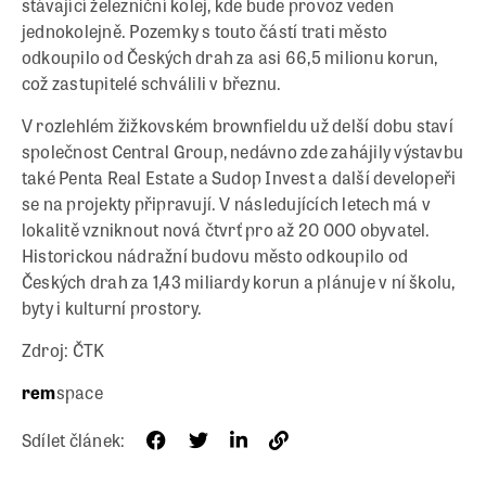
stávající železniční kolej, kde bude provoz veden
jednokolejně. Pozemky s touto částí trati město
odkoupilo od Českých drah za asi 66,5 milionu korun,
což zastupitelé schválili v březnu.
V rozlehlém žižkovském brownfieldu už delší dobu staví
společnost Central Group, nedávno zde zahájily výstavbu
také Penta Real Estate a Sudop Invest a další developeři
se na projekty připravují. V následujících letech má v
lokalitě vzniknout nová čtvrť pro až 20 000 obyvatel.
Historickou nádražní budovu město odkoupilo od
Českých drah za 1,43 miliardy korun a plánuje v ní školu,
byty i kulturní prostory.
Zdroj: ČTK
rem
space
Sdílet článek: