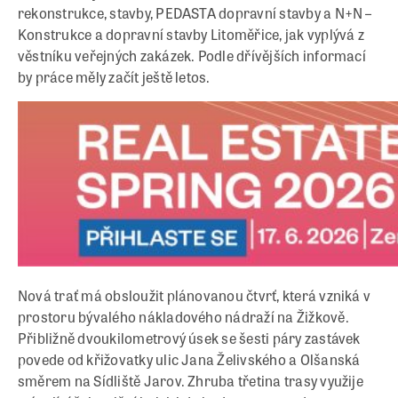
rekonstrukce, stavby, PEDASTA dopravní stavby a N+N –
Konstrukce a dopravní stavby Litoměřice, jak vyplývá z
věstníku veřejných zakázek. Podle dřívějších informací
by práce měly začít ještě letos.
Nová trať má obsloužit plánovanou čtvrť, která vzniká v
prostoru bývalého nákladového nádraží na Žižkově.
Přibližně dvoukilometrový úsek se šesti páry zastávek
povede od křižovatky ulic Jana Želivského a Olšanská
směrem na Sídliště Jarov. Zhruba třetina trasy využije