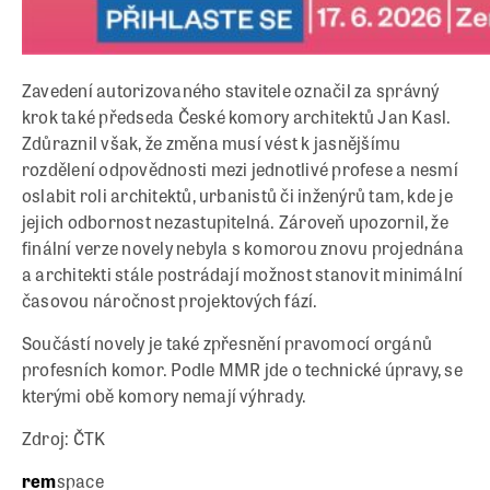
Zavedení autorizovaného stavitele označil za správný
krok také předseda České komory architektů Jan Kasl.
Zdůraznil však, že změna musí vést k jasnějšímu
rozdělení odpovědnosti mezi jednotlivé profese a nesmí
oslabit roli architektů, urbanistů či inženýrů tam, kde je
jejich odbornost nezastupitelná. Zároveň upozornil, že
finální verze novely nebyla s komorou znovu projednána
a architekti stále postrádají možnost stanovit minimální
časovou náročnost projektových fází.
Součástí novely je také zpřesnění pravomocí orgánů
profesních komor. Podle MMR jde o technické úpravy, se
kterými obě komory nemají výhrady.
Zdroj: ČTK
rem
space