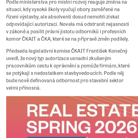
Podle ministerstva pro místní rozvoj reaguje změna na
situaci, kdy vysoké školy vyučují obory zaměřené na
řízení výstavby, ale absolventi dosud nemohli získat
odpovídající autorizaci. Novela má odstranit nejasnosti
v zákoně a posílit právní jistotu odborníků i profesních
komor ČKAIT a ČKA, které se na přípravě změn podílely.
Předseda legislativní komise ČKAIT František Konečný
uvedl, že nový typ autorizace usnadní zkušeným
pracovníkům cestu k oprávnění a pomůže firmám, které
se potýkají s nedostatkem stavbyvedoucích. Podle něj
bude nově definovaná odbornost pro stavební sektor
velmi přínosná.