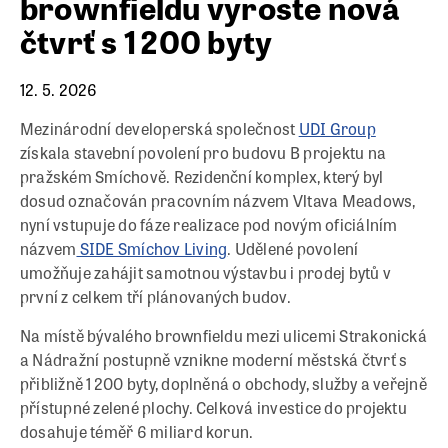
brownfieldu vyroste nová
čtvrť s 1 200 byty
12. 5. 2026
Mezinárodní developerská společnost
UDI Group
získala stavební povolení pro budovu B projektu na
pražském Smíchově. Rezidenční komplex, který byl
dosud označován pracovním názvem Vltava Meadows,
nyní vstupuje do fáze realizace pod novým oficiálním
názvem
SIDE Smíchov Living
. Udělené povolení
umožňuje zahájit samotnou výstavbu i prodej bytů v
první z celkem tří plánovaných budov.
Na místě bývalého brownfieldu mezi ulicemi Strakonická
a Nádražní postupně vznikne moderní městská čtvrť s
přibližně 1 200 byty, doplněná o obchody, služby a veřejně
přístupné zelené plochy. Celková investice do projektu
dosahuje téměř 6 miliard korun.