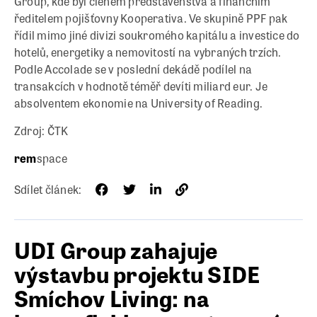
Group, kde byl členem představenstva a finančním
ředitelem pojišťovny Kooperativa. Ve skupině PPF pak
řídil mimo jiné divizi soukromého kapitálu a investice do
hotelů, energetiky a nemovitostí na vybraných trzích.
Podle Accolade se v poslední dekádě podílel na
transakcích v hodnotě téměř devíti miliard eur. Je
absolventem ekonomie na University of Reading.
Zdroj: ČTK
rem
space
Sdílet článek:
UDI Group zahajuje
výstavbu projektu SIDE
Smíchov Living: na