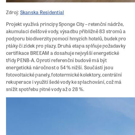
Zdroj:
Skanska Residential
Projekt využívá principy Sponge City – retenční nádrže,
akumulaci dešťové vody, výsadbu přibližně 83 stromů a
podporu biodiverzity pomocí hmyzích hotelů, budek pro
ptáky či zídek pro plazy. Druhá etapa splňuje požadavky
certifikace BREEAM a dosahuje nejvyšší energetické
třídy PENB‑A. Oproti referenční budově má být
energetická náročnost o 54 % nižší. Součástí jsou
fotovoltaické panely, fototermické kolektory, centrální
rekuperace i využití šedé vody ke splachování, což má
snížit spotřebu pitné vody až o 28 %.