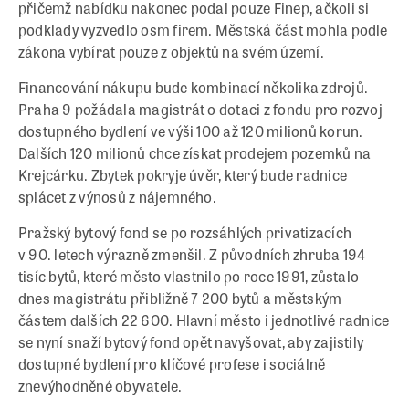
přičemž nabídku nakonec podal pouze Finep, ačkoli si
podklady vyzvedlo osm firem. Městská část mohla podle
zákona vybírat pouze z objektů na svém území.
Financování nákupu bude kombinací několika zdrojů.
Praha 9 požádala magistrát o dotaci z fondu pro rozvoj
dostupného bydlení ve výši 100 až 120 milionů korun.
Dalších 120 milionů chce získat prodejem pozemků na
Krejcárku. Zbytek pokryje úvěr, který bude radnice
splácet z výnosů z nájemného.
Pražský bytový fond se po rozsáhlých privatizacích
v 90. letech výrazně zmenšil. Z původních zhruba 194
tisíc bytů, které město vlastnilo po roce 1991, zůstalo
dnes magistrátu přibližně 7 200 bytů a městským
částem dalších 22 600. Hlavní město i jednotlivé radnice
se nyní snaží bytový fond opět navyšovat, aby zajistily
dostupné bydlení pro klíčové profese i sociálně
znevýhodněné obyvatele.