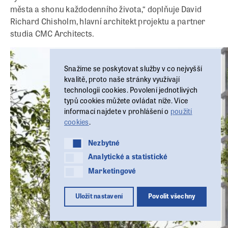
města a shonu každodenního života,“ doplňuje David
Richard Chisholm, hlavní architekt projektu a partner
studia CMC Architects.
Snažíme se poskytovat služby v co nejvyšší
kvalitě, proto naše stránky využívají
technologii cookies. Povolení jednotlivých
typů cookies můžete ovládat níže. Více
informací najdete v prohlášení o
použití
cookies
.
Nezbytné
Nezbytné
Analytické a statistické
Analytické a statistické
Marketingové
Marketingové
Uložit nastavení
Povolit všechny