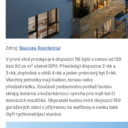
Zdroj:
Skanska Residential
V první vlně prodeje je k dispozici 116 bytů s cenou od 139
tisíc Kč za m² včetně DPH. Převládají dispozice 2+kk a
3+kk, doplněné o větší 4+kk a jeden prémiový byt 5+kk.
Všechny jednotky mají balkon, terasu nebo
předzahrádku. Součástí podzemního podlaží budou
sklepy, kolárna s kočárkárnou i sprcha pro mytí kol či
domácích mazlíčků. Obyvatelé budou mít k dispozici 199
garážových stání s přípravou na wallboxy a venku také
čtyři rychlonabíjecí stanice.