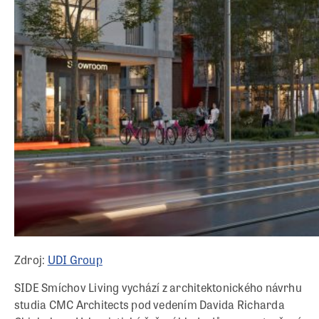
Zdroj:
UDI Group
SIDE Smíchov Living vychází z architektonického návrhu
studia CMC Architects pod vedením Davida Richarda