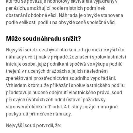
kterou se považuje hodnotový ekvivalent vyjádřený v
penězích, umožňující podle místních podmínek
obstarání obdobné věci. Náhrada je obvykle stanovena
podle velikosti podílu na obvyklé ceně společné věci.
Může soud náhradu snížit?
Nejvyšší soud se zabýval otázkou, zda je možné výši této
náhrady určit jinak v případě, že zrušení spoluvlastnictví
iniciuje osoba, jejíž podnikání spočívá ve výkupu podílů
(nejen) v nucených dražbách a jejich následném
zpeněžování prostřednictvím soudního vypořádání.
Vzhledem k tomu, že přikázání spoluvlastnického podílu
představuje nucené odejmutí vlastnického práva, soud
při svých úvahách zohlednil ústavní požadavky
stanovené článkem 11 odst. 4 Listiny, což je mimo jiné
poskytnutí přiměřené náhrady.
Nejvyšší soud potvrdil, že: