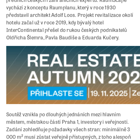
vychází z konceptu Raumplanu, který v roce 1930
představil architekt Adolf Loos. Projekt revitalizace okolí
hotelu začal už v roce 2019, kdy bývalý hotel
InterContinental přešel do rukou českých podnikatelů
Oldřicha Šlemra, Pavla Baudiše a Eduarda Kučery.
Soutěž vznikla po dlouhých jednáních mezi hlavním
městem, městskou částí Praha 1, investory i veřejností.
Zadání zohledňuje požadavky všech stran: minimálně 3
000 m² musí zůstat veřejně přístupných, z toho alespoň