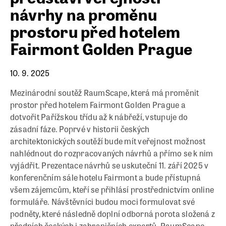
návrhy na proměnu
prostoru před hotelem
Fairmont Golden Prague
10. 9. 2025
Mezinárodní soutěž RaumScape, která má proměnit
prostor před hotelem Fairmont Golden Prague a
dotvořit Pařížskou třídu až k nábřeží, vstupuje do
zásadní fáze. Poprvé v historii českých
architektonických soutěží bude mít veřejnost možnost
nahlédnout do rozpracovaných návrhů a přímo se k nim
vyjádřit. Prezentace návrhů se uskuteční 11. září 2025 v
konferenčním sále hotelu Fairmont a bude přístupná
všem zájemcům, kteří se přihlásí prostřednictvím online
formuláře. Návštěvníci budou moci formulovat své
podněty, které následně doplní odborná porota složená z
předních českých i zahraničních expertů. RaumScape