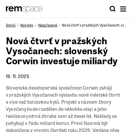
Domů
Novinky
Nezařazené
Nová čtvrť v pražských Vysočanech: slovenský Corwin investuje miliardy
Nová čtvrť v pražských
Vysočanech: slovenský
Corwin investuje miliardy
19. 11. 2025
Slovenská developerská společnost Corwin zahájí
v pražských Vysočanech výstavbu nové městské čtvrti
s více než tisícovkou bytů. Projekt s názvem Dvory
Vysočany bude rozdělen do několika etap a jeho
realizace potrvá zhruba osm až deset let. Náklady se
pohybují v řádu miliard korun. První fáze má být
dokončena v prvním čtvrtletí roku 2029. Vznikne přes