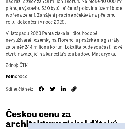
nádraží Žižkov za 731 milionů korun. Na ploše 40 000 m²
plánuje výstavbu 530 bytů, přičemž polovina území bude
tvořena zelení. Zahájení prací se očekává na přelomu
roku, dokončení v roce 2029.
V listopadu 2023 Penta získala i dlouhodobě
nevyužívané pozemky na Florenci u pražské magistrály
za téměř 244 milionů korun. Lokalita bude součástí nové
čtvrti navazující na kancelářskou budovu Masaryčka.
Zdroj: ČTK
rem
space
Sdílet článek:
Českou cenu za
architekturu získal dětský