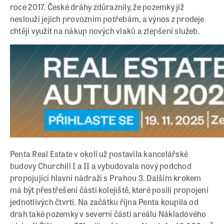
roce 2017. České dráhy zdůraznily, že pozemky již
neslouží jejich provozním potřebám, a výnos z prodeje
chtějí využít na nákup nových vlaků a zlepšení služeb.
Penta Real Estate v okolí už postavila kancelářské
budovy Churchill I a II a vybudovala nový podchod
propojující hlavní nádraží s Prahou 3. Dalším krokem
má být přestřešení části kolejiště, které posílí propojení
jednotlivých čtvrtí. Na začátku října Penta koupila od
drah také pozemky v severní části areálu Nákladového