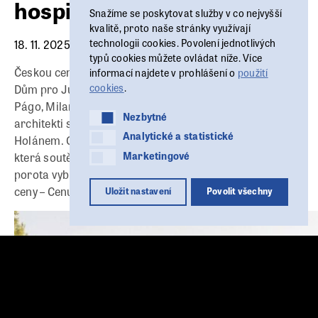
hospic Dům pro Julii
Snažíme se poskytovat služby v co nejvyšší
kvalitě, proto naše stránky využívají
technologii cookies. Povolení jednotlivých
18. 11. 2025
typů cookies můžete ovládat níže. Více
Českou cenu za architekturu 2025 získal dětský hospic
informací najdete v prohlášení o
použití
cookies
.
Dům pro Julii. Autory projektu jsou architekti Tomáš
Págo, Milan Joja a Karel Kubza z ateliéru Čtyřstěn
Nezbytné
Nezbytné
architekti spolu s krajinářským architektem Markem
Analytické a statistické
Analytické a statistické
Holánem. Ocenění udělila Česká komora architektů,
Marketingové
Marketingové
která soutěž každoročně pořádá. Kromě hlavního vítěze
porota vybrala také pět finalistů a udělila dvě zvláštní
ceny – Cenu Aleny Šrámkové a čestné uznání.
Uložit nastavení
Povolit všechny