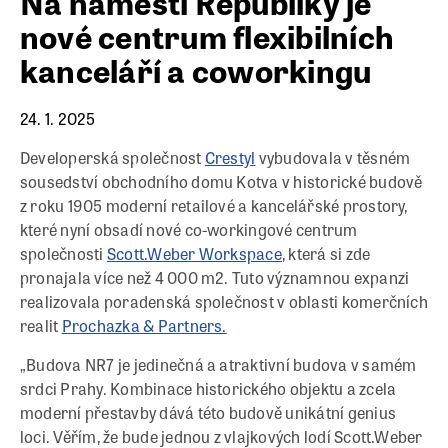
Na náměstí Republiky je
nové centrum flexibilních
kanceláří a coworkingu
24. 1. 2025
Developerská společnost
Crestyl
vybudovala v těsném
sousedství obchodního domu Kotva v historické budově
z roku 1905 moderní retailové a kancelářské prostory,
které nyní obsadí nové co-workingové centrum
společnosti
Scott.Weber Workspace
, která si zde
pronajala více než 4 000 m2. Tuto významnou expanzi
realizovala poradenská společnost v oblasti komerčních
realit
Prochazka & Partners.
„Budova NR7 je jedinečná a atraktivní budova v samém
srdci Prahy. Kombinace historického objektu a zcela
moderní přestavby dává této budově unikátní genius
loci. Věřím, že bude jednou z vlajkových lodí Scott.Weber