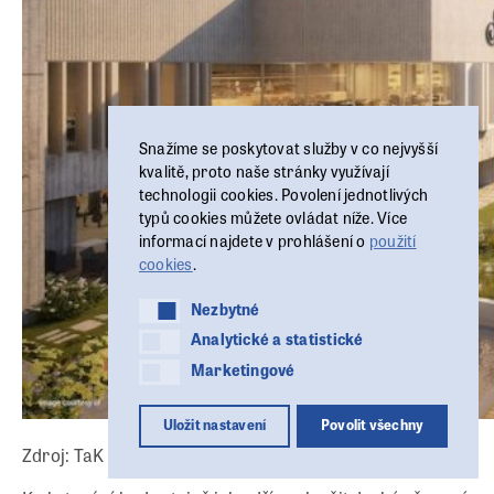
Snažíme se poskytovat služby v co nejvyšší
kvalitě, proto naše stránky využívají
technologii cookies. Povolení jednotlivých
typů cookies můžete ovládat níže. Více
informací najdete v prohlášení o
použití
cookies
.
Nezbytné
Nezbytné
Analytické a statistické
Analytické a statistické
Marketingové
Marketingové
Uložit nastavení
Povolit všechny
Zdroj: TaK Architects & Richmond International