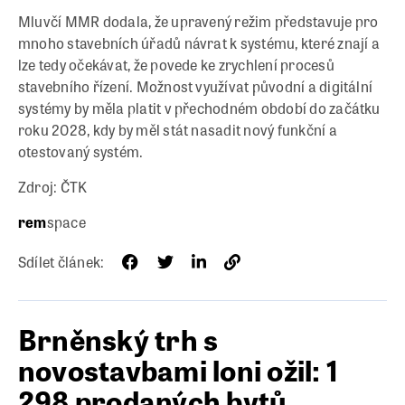
Mluvčí MMR dodala, že upravený režim představuje pro
mnoho stavebních úřadů návrat k systému, které znají a
lze tedy očekávat, že povede ke zrychlení procesů
stavebního řízení. Možnost využívat původní a digitální
systémy by měla platit v přechodném období do začátku
roku 2028, kdy by měl stát nasadit nový funkční a
otestovaný systém.
Zdroj: ČTK
rem
space
Sdílet článek:
Brněnský trh s
novostavbami loni ožil: 1
298 prodaných bytů