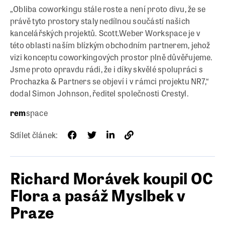
„Obliba coworkingu stále roste a není proto divu, že se
právě tyto prostory staly nedílnou součástí našich
kancelářských projektů. Scott.Weber Workspace je v
této oblasti naším blízkým obchodním partnerem, jehož
vizi konceptu coworkingových prostor plně důvěřujeme.
Jsme proto opravdu rádi, že i díky skvělé spolupráci s
Prochazka & Partners se objeví i v rámci projektu NR7,“
dodal Simon Johnson, ředitel společnosti Crestyl.
rem
space
Sdílet článek:
Richard Morávek koupil OC
Flora a pasáž Myslbek v
Praze