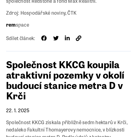
společnost Redstone a fond Max Realitní.
Zdroj: Hospodářské noviny, ČTK
rem
space
Sdílet článek:
Společnost KKCG koupila
atraktivní pozemky v okolí
budoucí stanice metra D v
Krči
22. 1. 2025
Společnost KKCG získala přibližně sedm hektarů v Krči,
nedaleko Fakultní Thomayerovy nemocnice, v blízkosti
budoucí stanice metra D. Podle údajů z katastru