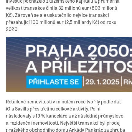
investic pocházelo z tuzemského kapitálu a průměrná
velikost transakce činila 32 milionů eur (803 milionů
Kč). Zároveň se ale uskutečnilo nejvíce transakcí
přesahující 100 milionů eur (2,5 miliardy Kč) od roku
2020.
Retailové nemovitosti v minulém roce tvořily podle dat
iO a Savills přes třetinu celkové aktivity. Po ní
následovaly s 19 % kanceláře a až následně průmyslové
a rezidenční nemovitosti. Největší transakcí byl prodej
pražského obchodního domu Arkády Pankrác za zhruba