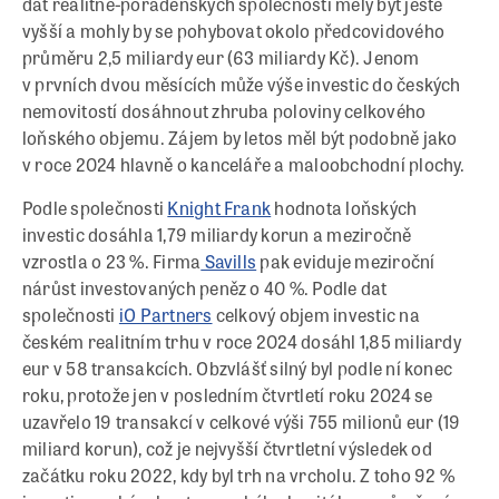
dat realitně-poradenských společností měly být ještě
vyšší a mohly by se pohybovat okolo předcovidového
průměru 2,5 miliardy eur (63 miliardy Kč). Jenom
v prvních dvou měsících může výše investic do českých
nemovitostí dosáhnout zhruba poloviny celkového
loňského objemu. Zájem by letos měl být podobně jako
v roce 2024 hlavně o kanceláře a maloobchodní plochy.
Podle společnosti
Knight Frank
hodnota loňských
investic dosáhla 1,79 miliardy korun a meziročně
vzrostla o 23 %. Firma
Savills
pak eviduje meziroční
nárůst investovaných peněz o 40 %. Podle dat
společnosti
iO Partners
celkový objem investic na
českém realitním trhu v roce 2024 dosáhl 1,85 miliardy
eur v 58 transakcích. Obzvlášť silný byl podle ní konec
roku, protože jen v posledním čtvrtletí roku 2024 se
uzavřelo 19 transakcí v celkové výši 755 milionů eur (19
miliard korun), což je nejvyšší čtvrtletní výsledek od
začátku roku 2022, kdy byl trh na vrcholu. Z toho 92 %