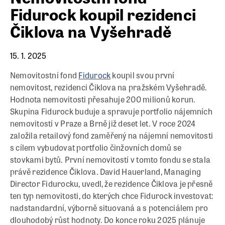
Fidurock koupil rezidenci
Čiklova na Vyšehradě
15. 1. 2025
Nemovitostní fond
Fidurock
koupil svou první
nemovitost, rezidenci Čiklova na pražském Vyšehradě.
Hodnota nemovitosti přesahuje 200 milionů korun.
Skupina Fidurock buduje a spravuje portfolio nájemních
nemovitostí v Praze a Brně již deset let. V roce 2024
založila retailový fond zaměřený na nájemní nemovitosti
s cílem vybudovat portfolio činžovních domů se
stovkami bytů. První nemovitostí v tomto fondu se stala
právě rezidence Čiklova. David Hauerland, Managing
Director Fidurocku, uvedl, že rezidence Čiklova je přesně
ten typ nemovitosti, do kterých chce Fidurock investovat:
nadstandardní, výborně situovaná a s potenciálem pro
dlouhodobý růst hodnoty. Do konce roku 2025 plánuje