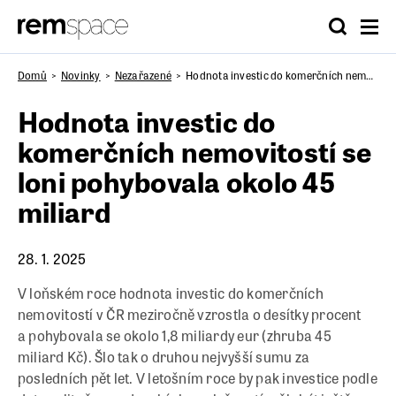
Domů
Novinky
Nezařazené
Hodnota investic do komerčních nemovitostí se loni pohybovala okolo 45 miliard
Hodnota investic do
komerčních nemovitostí se
loni pohybovala okolo 45
miliard
28. 1. 2025
V loňském roce hodnota investic do komerčních
nemovitostí v ČR meziročně vzrostla o desítky procent
a pohybovala se okolo 1,8 miliardy eur (zhruba 45
miliard Kč). Šlo tak o druhou nejvyšší sumu za
posledních pět let. V letošním roce by pak investice podle