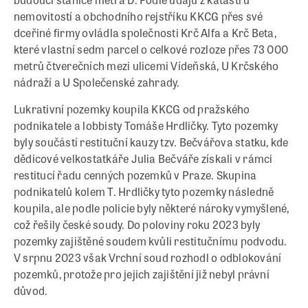
nemovitostí a obchodního rejstříku KKCG přes své
dceřiné firmy ovládla společnosti Krč Alfa a Krč Beta,
které vlastní sedm parcel o celkové rozloze přes 73 000
metrů čtverečních mezi ulicemi Vídeňská, U Krčského
nádraží a U Společenské zahrady.
Lukrativní pozemky koupila KKCG od pražského
podnikatele a lobbisty Tomáše Hrdličky. Tyto pozemky
byly součástí restituční kauzy tzv. Bečvářova statku, kde
dědicové velkostatkáře Julia Bečváře získali v rámci
restitucí řadu cenných pozemků v Praze. Skupina
podnikatelů kolem T. Hrdličky tyto pozemky následně
koupila, ale podle policie byly některé nároky vymyšlené,
což řešily české soudy. Do poloviny roku 2023 byly
pozemky zajištěné soudem kvůli restitučnímu podvodu.
V srpnu 2023 však Vrchní soud rozhodl o odblokování
pozemků, protože pro jejich zajištění již nebyl právní
důvod.