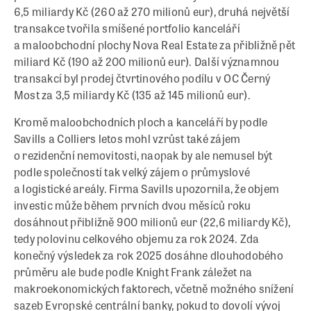
6,5 miliardy Kč (260 až 270 milionů eur), druhá největší
transakce tvořila smíšené portfolio kanceláří
a maloobchodní plochy Nova Real Estate za přibližně pět
miliard Kč (190 až 200 milionů eur). Další významnou
transakcí byl prodej čtvrtinového podílu v OC Černý
Most za 3,5 miliardy Kč (135 až 145 milionů eur).
Kromě maloobchodních ploch a kanceláří by podle
Savills a Colliers letos mohl vzrůst také zájem
o rezidenční nemovitosti, naopak by ale nemusel být
podle společností tak velký zájem o průmyslové
a logistické areály. Firma Savills upozornila, že objem
investic může během prvních dvou měsíců roku
dosáhnout přibližně 900 milionů eur (22,6 miliardy Kč),
tedy polovinu celkového objemu za rok 2024. Zda
konečný výsledek za rok 2025 dosáhne dlouhodobého
průměru ale bude podle Knight Frank záležet na
makroekonomických faktorech, včetně možného snížení
sazeb Evropské centrální banky, pokud to dovolí vývoj