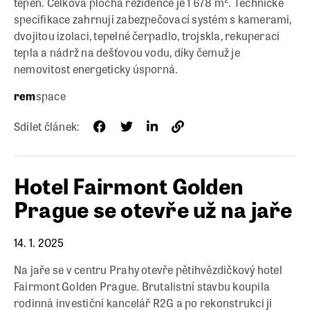
tepen. Celková plocha rezidence je 1 678 m². Technické
specifikace zahrnují zabezpečovací systém s kamerami,
dvojitou izolaci, tepelné čerpadlo, trojskla, rekuperaci
tepla a nádrž na dešťovou vodu, díky čemuž je
nemovitost energeticky úsporná.
rem
space
Sdílet článek:
Hotel Fairmont Golden
Prague se otevře už na jaře
14. 1. 2025
Na jaře se v centru Prahy otevře pětihvězdičkový hotel
Fairmont Golden Prague. Brutalistní stavbu koupila
rodinná investiční kancelář R2G a po rekonstrukci ji