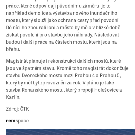
práce, které odpovídají původnímu záměru: je to
například demolice a výstavba nového inundačního
mostu, který slouží jako ochrana cesty před povodní.
Dělníci ho zbourali loni a město by mělo v blízké době
získat povolení pro stavbu jeho náhrady. Následovat
budou i další práce na částech mostu, které jsou na
břehu.
Magistrát plánuje i rekonstrukci dalších mostů, které
jsou ve špatném stavu. Kromě toho magistrát dokončuje
stavbu Dvoreckého mostu mezi Prahou 4 a Prahou 5,
který by měl být zprovozněn za rok. V plánu je také
stavba Rohanského mostu, který propojí Holešovice a
Karlín.
Zdroj: ČTK
rem
space