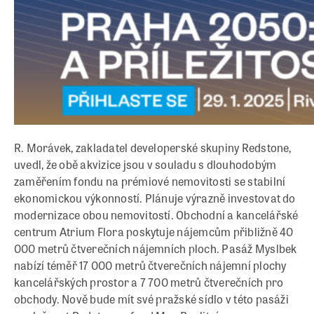
R. Morávek, zakladatel developerské skupiny Redstone,
uvedl, že obě akvizice jsou v souladu s dlouhodobým
zaměřením fondu na prémiové nemovitosti se stabilní
ekonomickou výkonností. Plánuje výrazně investovat do
modernizace obou nemovitostí. Obchodní a kancelářské
centrum Atrium Flora poskytuje nájemcům přibližně 40
000 metrů čtverečních nájemních ploch. Pasáž Myslbek
nabízí téměř 17 000 metrů čtverečních nájemní plochy
kancelářských prostor a 7 700 metrů čtverečních pro
obchody. Nově bude mít své pražské sídlo v této pasáži