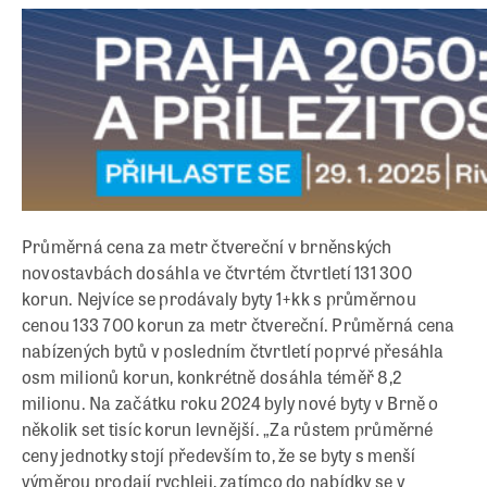
Průměrná cena za metr čtvereční v brněnských
novostavbách dosáhla ve čtvrtém čtvrtletí 131 300
korun. Nejvíce se prodávaly byty 1+kk s průměrnou
cenou 133 700 korun za metr čtvereční. Průměrná cena
nabízených bytů v posledním čtvrtletí poprvé přesáhla
osm milionů korun, konkrétně dosáhla téměř 8,2
milionu. Na začátku roku 2024 byly nové byty v Brně o
několik set tisíc korun levnější. „Za růstem průměrné
ceny jednotky stojí především to, že se byty s menší
výměrou prodají rychleji, zatímco do nabídky se v