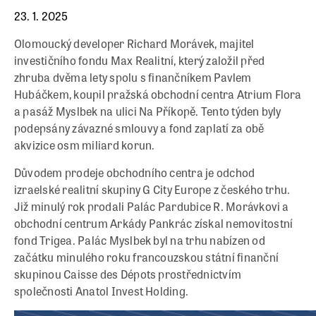
23. 1. 2025
Olomoucký developer Richard Morávek, majitel
investičního fondu Max Realitní, který založil před
zhruba dvěma lety spolu s finančníkem Pavlem
Hubáčkem, koupil pražská obchodní centra Atrium Flora
a pasáž Myslbek na ulici Na Příkopě. Tento týden byly
podepsány závazné smlouvy a fond zaplatí za obě
akvizice osm miliard korun.
Důvodem prodeje obchodního centra je odchod
izraelské realitní skupiny G City Europe z českého trhu.
Již minulý rok prodali Palác Pardubice R. Morávkovi a
obchodní centrum Arkády Pankrác získal nemovitostní
fond Trigea. Palác Myslbek byl na trhu nabízen od
začátku minulého roku francouzskou státní finanční
skupinou Caisse des Dépots prostřednictvím
společnosti Anatol Invest Holding.