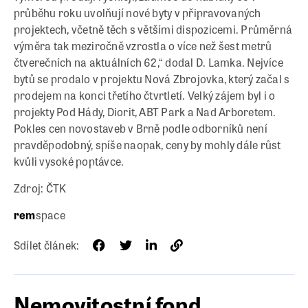
průběhu roku uvolňují nové byty v připravovaných
projektech, včetně těch s většími dispozicemi. Průměrná
výměra tak meziročně vzrostla o více než šest metrů
čtverečních na aktuálních 62,“ dodal D. Lamka. Nejvíce
bytů se prodalo v projektu Nová Zbrojovka, který začal s
prodejem na konci třetího čtvrtletí. Velký zájem byl i o
projekty Pod Hády, Diorit, ABT Park a Nad Arboretem.
Pokles cen novostaveb v Brně podle odborníků není
pravděpodobný, spíše naopak, ceny by mohly dále růst
kvůli vysoké poptávce.
Zdroj: ČTK
rem
space
Sdílet článek:
Nemovitostní fond