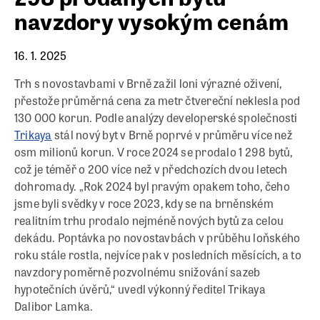
navzdory vysokým cenám
16. 1. 2025
Trh s novostavbami v Brně zažil loni výrazné oživení,
přestože průměrná cena za metr čtvereční neklesla pod
130 000 korun. Podle analýzy developerské společnosti
Trikaya
stál nový byt v Brně poprvé v průměru více než
osm milionů korun. V roce 2024 se prodalo 1 298 bytů,
což je téměř o 200 více než v předchozích dvou letech
dohromady. „Rok 2024 byl pravým opakem toho, čeho
jsme byli svědky v roce 2023, kdy se na brněnském
realitním trhu prodalo nejméně nových bytů za celou
dekádu. Poptávka po novostavbách v průběhu loňského
roku stále rostla, nejvíce pak v posledních měsících, a to
navzdory poměrně pozvolnému snižování sazeb
hypotečních úvěrů,“ uvedl výkonný ředitel Trikaya
Dalibor Lamka.