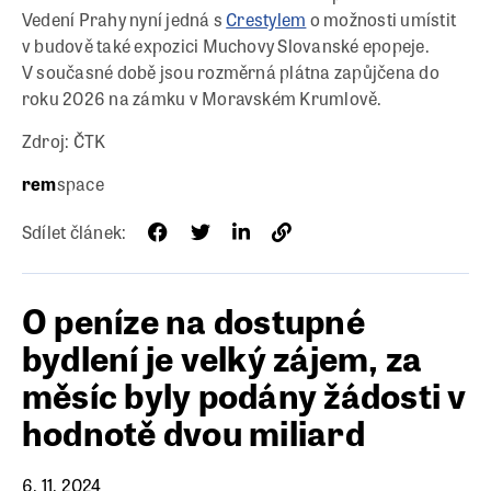
Vedení Prahy nyní jedná s
Crestylem
o možnosti umístit
v budově také expozici Muchovy Slovanské epopeje.
V současné době jsou rozměrná plátna zapůjčena do
roku 2026 na zámku v Moravském Krumlově.
Zdroj: ČTK
rem
space
Sdílet článek:
O peníze na dostupné
bydlení je velký zájem, za
měsíc byly podány žádosti v
hodnotě dvou miliard
6. 11. 2024