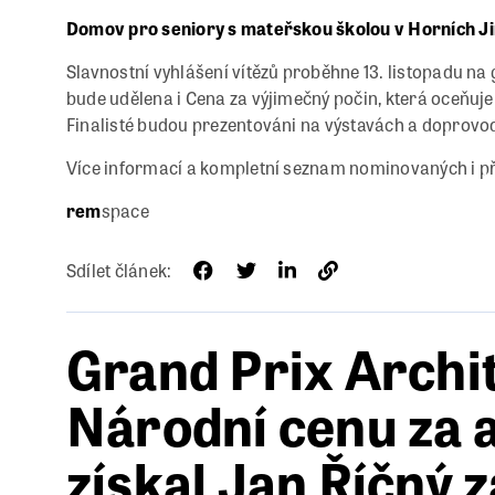
Domov pro seniory s mateřskou školou v Horních J
Slavnostní vyhlášení vítězů proběhne 13. listopadu na
bude udělena i Cena za výjimečný počin, která oceňu
Finalisté budou prezentováni na výstavách a doprovod
Více informací a kompletní seznam nominovaných i př
rem
space
Sdílet článek:
Grand Prix Archi
Národní cenu za 
získal Jan Říčný 