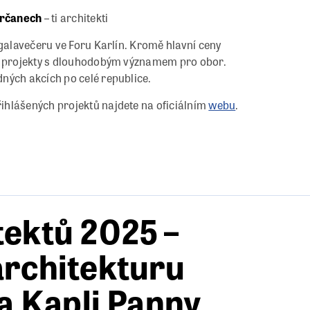
irčanech
– ti architekti
 galavečeru ve Foru Karlín. Kromě hlavní ceny
je projekty s dlouhodobým významem pro obor.
ných akcích po celé republice.
ihlášených projektů najdete na oficiálním
webu
.
tektů 2025 –
architekturu
za Kapli Panny