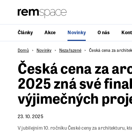
Články
Akce
Novinky
O nás
Kont
Domů
Novinky
Nezařazené
Česká cena za architek
Česká cena za ar
2025 zná své final
výjimečných proj
23. 10. 2025
V jubilejním 10. ročníku České ceny za architekturu,