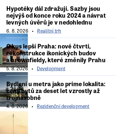
Hypotéky dál zdražují. Sazby jsou
nejvýš od konce roku 2024 a návrat
levných úvěrů je v nedohlednu
6. 8. 2026
Realitní trh
O kus lepší Praha: nové čtvrti,
rekonstrukce ikonických budov
a brownfieldy, které změnily Prahu
5. 8. 2026
Development
Bydlení u metra jako prime lokalita:
ceny bytů za deset let vzrostly až
trojnásobně
4. 8. 2026
Rezidenční development