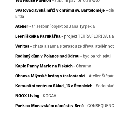
Tea House Pavilion
– subtilní pavilon od GRAU
Svatováclavská mříž v chrámu sv. Bartoloměje
– dí
Ertla
Atelier
– třísezónní objekt od Jana Tyrpekla
Lesní školka Parukářka
– projekt TERRA FLORIDA a at
Veritas
– chata a sauna s terasou ze dřeva, ateliér not 
Rodinný dům v Polance nad Odrou
– bydloarchitekti
Kaple Panny Marie na Pískách
– Chrama
Obnova Mlýnské brány s trafostanicí
– Atelier Štěpá
Komunitní centrum Sklad_13 v Řevnicích
– Sodomka*
NOOX Living
– KOGAA
Park na Moravském náměstí v Brně
– CONSEQUENCE