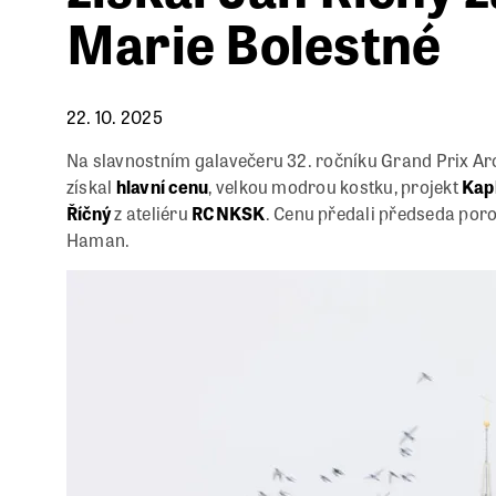
Marie Bolestné
22. 10. 2025
Na slavnostním galavečeru 32. ročníku Grand Prix Arc
získal
hlavní cenu
, velkou modrou kostku, projekt
Kap
Říčný
z ateliéru
RCNKSK
. Cenu předali předseda por
Haman.