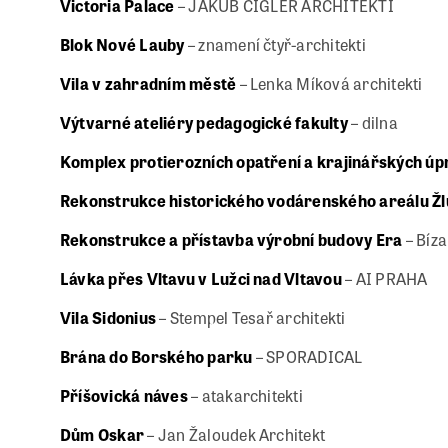
Victoria Palace
– JAKUB CIGLER ARCHITEKTI
Blok Nové Lauby
– znamení čtyř-architekti
Vila v zahradním městě
– Lenka Míková architekti
Výtvarné ateliéry pedagogické fakulty
– dilna
Komplex protierozních opatření a krajinářských úp
Rekonstrukce historického vodárenského areálu Žl
Rekonstrukce a přístavba výrobní budovy Era
– Bíza
Lávka přes Vltavu v Lužci nad Vltavou
– AI PRAHA
Vila Sidonius
– Stempel Tesař architekti
Brána do Borského parku
– SPORADICAL
Příšovická náves
– atakarchitekti
Dům Oskar
– Jan Žaloudek Architekt