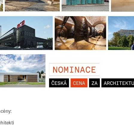
scény:
hitekti