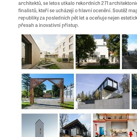
architektů, se letos utkalo rekordních 271 architekton
finalistů, kteří se ucházejí o hlavní ocenění. Soutěž m
republiky za posledních pět let a oceňuje nejen estetic
přesah a inovativní přístup.