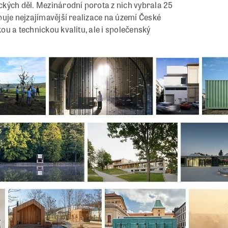
ických děl. Mezinárodní porota z nich vybrala 25
apuje nejzajímavější realizace na území České
kou a technickou kvalitu, ale i společenský