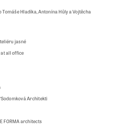
lo Tomáše Hladíka, Antonína Hůly a Vojtěcha
eliéru jasné
at all office
n
Sodomková Architekti
 FORMA architects