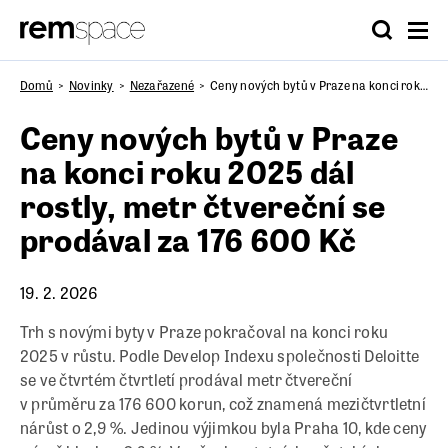
Domů
Novinky
Nezařazené
Ceny nových bytů v Praze na konci roku 2025 dál rostly, metr čtvereční se prodával za 176 600 Kč
Ceny nových bytů v Praze
na konci roku 2025 dál
rostly, metr čtvereční se
prodával za 176 600 Kč
19. 2. 2026
Trh s novými byty v Praze pokračoval na konci roku
2025 v růstu. Podle Develop Indexu společnosti Deloitte
se ve čtvrtém čtvrtletí prodával metr čtvereční
v průměru za 176 600 korun, což znamená mezičtvrtletní
nárůst o 2,9 %. Jedinou výjimkou byla Praha 10, kde ceny