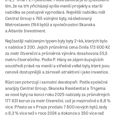
tím, že na trh přicházejí spíše menší projekty a starší
nabídka se postupně vyprodává. Největší nabídku měl
Central Group s 765 volnými byty, následovaný
Metrostavem (194 bytů) a společnostmi Skanska
a Atlantis Investment.
Nejčastěji nabízeným typem byly byty 2+kk, kterých bylo
v nabídce 3 200. Jejich průměrná cena činila 173 600 Kč
za metr čtvereční a průměrná výměra dosahovala 55,5
metru čtverečního. Podle P. Hány se zájem kupujících
soustředí právě na menší a středně velké byty, které jsou
cenově dostupnější a zároveň atraktivní i jako investice.
Růst cen potvrzují i samotní developeři. Podle společné
analýzy Central Group, Skanska Residential a Trigema
se nové byty na konci roku 2025 nabízely za průměrných
177 631 korun za metr čtvereční, což je meziročně o 8,8 %
více. Přesto se v Praze prodalo 7 800 nových bytů, tedy
o 8,3 % více než v roce 2024 a dokonce o 350 více než