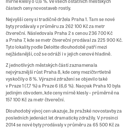
mírně klesly o 0,6 %. Ve všech ostatních městských
částech ceny novostaveb rostly.
Nejvyšší ceny si tradičně držela Praha 1. Tam se nové
byty prodávaly v průměru za 262 100 Kč za metr
čtvereční. Následovala Praha 2 s cenou 236 700 Kč
a Praha 7, kde se metr čtvereční prodával za 225 900 Kč.
Tyto lokality podle Deloitte dlouhodobě patří mezi
nejžádanější, což se odráží i v jejich cenové hladině.
Z jednotlivých městských částí zaznamenala
nejvýraznější růst Praha 8, kde ceny mezičtvrtletně
vyskočily o 8 %. Výrazné zdražení se objevilo také
v Praze 1 (7,7 %) a Praze 6 (6,6 %). Naopak Praha 10 byla
jediným obvodem, kde ceny mírně klesly – průměrně na
157 100 Kč za metr čtvereční.
Dlouhodobý vývoj cen ukazuje, že pražské novostavby za
posledních jedenáct let dramaticky zdražily. V prosinci
2014 se nové byty prodávaly v průměru za 65 500 Kč za