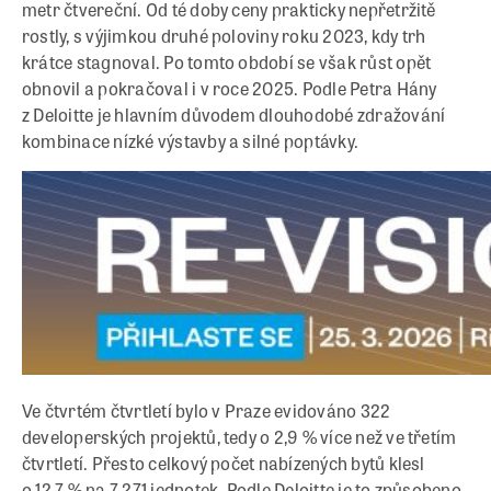
metr čtvereční. Od té doby ceny prakticky nepřetržitě
rostly, s výjimkou druhé poloviny roku 2023, kdy trh
krátce stagnoval. Po tomto období se však růst opět
obnovil a pokračoval i v roce 2025. Podle Petra Hány
z Deloitte je hlavním důvodem dlouhodobé zdražování
kombinace nízké výstavby a silné poptávky.
Ve čtvrtém čtvrtletí bylo v Praze evidováno 322
developerských projektů, tedy o 2,9 % více než ve třetím
čtvrtletí. Přesto celkový počet nabízených bytů klesl
o 12,7 % na 7 271 jednotek. Podle Deloitte je to způsobeno