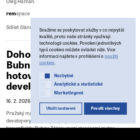
Oleg Haman.
rem
space
Sdílet článek:
Snažíme se poskytovat služby v co nejvyšší
kvalitě, proto naše stránky využívají
technologii cookies. Povolení jednotlivých
typů cookies můžete ovládat níže. Více
Dohoda o rozvoji
informací najdete v prohlášení o
použití
Bubnů‑Zátor má být letos
cookies
.
hotová, Praha jedná s
Nezbytné
Nezbytné
developery
Analytické a statistické
Analytické a statistické
Marketingové
Marketingové
16. 2. 2026
Uložit nastavení
Povolit všechny
Pražský magistrát finalizuje plánovací smlouvu s
developery, kteří chystají výstavbu nové čtvrti na
brownfieldu Bubny‑Zátory mezi stanicemi metra
Vltavská a Nádraží Holešovice. Dohoda by podle