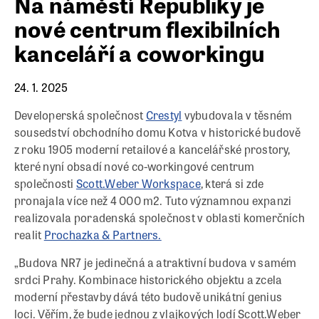
Na náměstí Republiky je
nové centrum flexibilních
kanceláří a coworkingu
24. 1. 2025
Developerská společnost
Crestyl
vybudovala v těsném
sousedství obchodního domu Kotva v historické budově
z roku 1905 moderní retailové a kancelářské prostory,
které nyní obsadí nové co-workingové centrum
společnosti
Scott.Weber Workspace
, která si zde
pronajala více než 4 000 m2. Tuto významnou expanzi
realizovala poradenská společnost v oblasti komerčních
realit
Prochazka & Partners.
„Budova NR7 je jedinečná a atraktivní budova v samém
srdci Prahy. Kombinace historického objektu a zcela
moderní přestavby dává této budově unikátní genius
loci. Věřím, že bude jednou z vlajkových lodí Scott.Weber