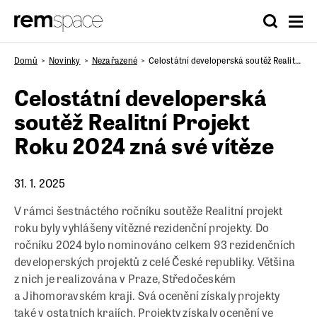
Domů
Novinky
Nezařazené
Celostátní developerská soutěž Realitní Projekt Roku 2024 zná své vítěze
Celostátní developerská
soutěž Realitní Projekt
Roku 2024 zná své vítěze
31. 1. 2025
V rámci šestnáctého ročníku soutěže Realitní projekt
roku byly vyhlášeny vítězné rezidenční projekty. Do
ročníku 2024 bylo nominováno celkem 93 rezidenčních
developerských projektů z celé České republiky. Většina
z nich je realizována v Praze, Středočeském
a Jihomoravském kraji. Svá ocenění získaly projekty
také v ostatních krajích. Projekty získaly ocenění ve