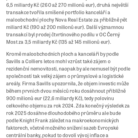
6,5 miliardy Kč (260 až 270 milionů eur), druhá největší
transakce tvořila smíšené portfolio kanceláří a
maloobchodní plochy Nova Real Estate za přibližně pět
miliard Kč (190 až 200 milionů eur). Další významnou
transakcí byl prodej čtvrtinového podílu v OC Černý
Most za 3,5 miliardy Kč (135 až 145 milionů eur).
Kromě maloobchodních ploch a kanceláří by podle
Savills a Colliers letos mohl vzrůst také zájem o
rezidenční nemovitosti, naopak by ale nemusel být podle
společností tak velký zájem o průmyslové a logistické
areály. Firma Savills upozornila, že objem investic může
během prvních dvou měsíců roku dosáhnout přibližně
900 milionů eur (22,6 miliardy Kč), tedy polovinu
celkového objemu za rok 2024. Zda konečný výsledek za
rok 2025 dosáhne dlouhodobého průměru ale bude
podle Knight Frank záležet na makroekonomických
faktorech, včetně možného snížení sazeb Evropské
centrální banky, pokud to dovolí vývoj inflace a