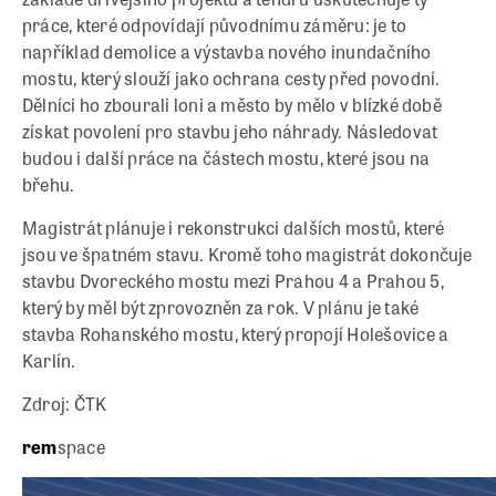
práce, které odpovídají původnímu záměru: je to
například demolice a výstavba nového inundačního
mostu, který slouží jako ochrana cesty před povodní.
Dělníci ho zbourali loni a město by mělo v blízké době
získat povolení pro stavbu jeho náhrady. Následovat
budou i další práce na částech mostu, které jsou na
břehu.
Magistrát plánuje i rekonstrukci dalších mostů, které
jsou ve špatném stavu. Kromě toho magistrát dokončuje
stavbu Dvoreckého mostu mezi Prahou 4 a Prahou 5,
který by měl být zprovozněn za rok. V plánu je také
stavba Rohanského mostu, který propojí Holešovice a
Karlín.
Zdroj: ČTK
rem
space