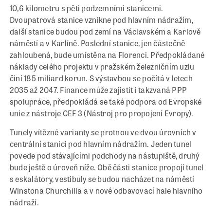
10,6 kilometru s pěti podzemními stanicemi.
Dvoupatrová stanice vznikne pod hlavním nádražím,
další stanice budou pod zemí na Václavském a Karlově
náměstí a v Karlíně. Poslední stanice, jen částečně
zahloubená, bude umístěna na Florenci. Předpokládané
náklady celého projektu v pražském železničním uzlu
činí 185 miliard korun. S výstavbou se počítá v letech
2035 až 2047. Finance může zajistit i takzvaná PPP
spolupráce, předpokládá se také podpora od Evropské
unie z nástroje CEF 3 (Nástroj pro propojení Evropy).
Tunely vítězné varianty se protnou ve dvou úrovních v
centrální stanici pod hlavním nádražím. Jeden tunel
povede pod stávajícími podchody na nástupiště, druhý
bude ještě o úroveň níže. Obě části stanice propojí tunel
s eskalátory, vestibuly se budou nacházet na náměstí
Winstona Churchilla a v nové odbavovací hale hlavního
nádraží.