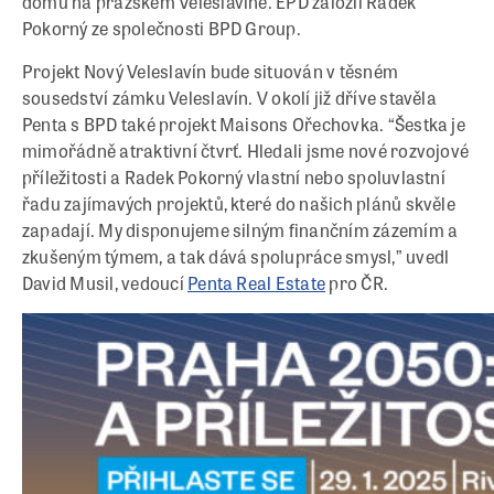
domů na pražském Veleslavíně. EPD založil Radek
Pokorný ze společnosti BPD Group.
Projekt Nový Veleslavín bude situován v těsném
sousedství zámku Veleslavín. V okolí již dříve stavěla
Penta s BPD také projekt Maisons Ořechovka. “Šestka je
mimořádně atraktivní čtvrť. Hledali jsme nové rozvojové
příležitosti a Radek Pokorný vlastní nebo spoluvlastní
řadu zajímavých projektů, které do našich plánů skvěle
zapadají. My disponujeme silným finančním zázemím a
zkušeným týmem, a tak dává spolupráce smysl,” uvedl
David Musil, vedoucí
Penta Real Estate
pro ČR.