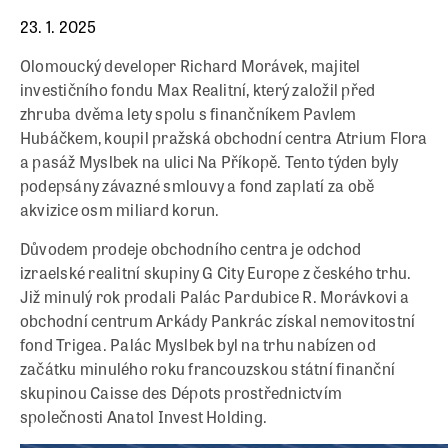
23. 1. 2025
Olomoucký developer Richard Morávek, majitel
investičního fondu Max Realitní, který založil před
zhruba dvěma lety spolu s finančníkem Pavlem
Hubáčkem, koupil pražská obchodní centra Atrium Flora
a pasáž Myslbek na ulici Na Příkopě. Tento týden byly
podepsány závazné smlouvy a fond zaplatí za obě
akvizice osm miliard korun.
Důvodem prodeje obchodního centra je odchod
izraelské realitní skupiny G City Europe z českého trhu.
Již minulý rok prodali Palác Pardubice R. Morávkovi a
obchodní centrum Arkády Pankrác získal nemovitostní
fond Trigea. Palác Myslbek byl na trhu nabízen od
začátku minulého roku francouzskou státní finanční
skupinou Caisse des Dépots prostřednictvím
společnosti Anatol Invest Holding.