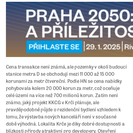
Cena transakce není známá, ale pozemky v okolí budoucí
stanice metra D se obchodují mezi 11 000 až 15 000
korunami za metr čtvereční. Podle HN se cena nabídky
pohybovala kolem 20 000 korun za metr, což oceňuje
celé území na více než 700 milionů korun. Zatím není
známo, jaký projekt KKCG v Krči plánuje, ale
pravděpodobně půjde o rezidenční bydlení vzhledem k
tomu, že výstavba nových kanceláří není v současné
době výhodná. Lokalita Krče je díky dobré dostupnosti a
blízkosti přírody atraktivní pro developery. Otevření