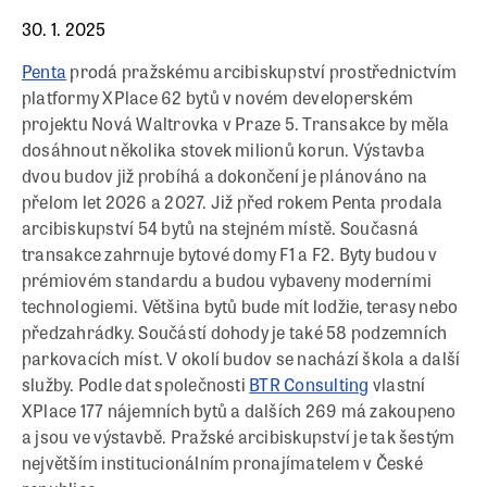
30. 1. 2025
Penta
prodá pražskému arcibiskupství prostřednictvím
platformy XPlace 62 bytů v novém developerském
projektu Nová Waltrovka v Praze 5. Transakce by měla
dosáhnout několika stovek milionů korun. Výstavba
dvou budov již probíhá a dokončení je plánováno na
přelom let 2026 a 2027. Již před rokem Penta prodala
arcibiskupství 54 bytů na stejném místě. Současná
transakce zahrnuje bytové domy F1 a F2. Byty budou v
prémiovém standardu a budou vybaveny moderními
technologiemi. Většina bytů bude mít lodžie, terasy nebo
předzahrádky. Součástí dohody je také 58 podzemních
parkovacích míst. V okolí budov se nachází škola a další
služby. Podle dat společnosti
BTR Consulting
vlastní
XPlace 177 nájemních bytů a dalších 269 má zakoupeno
a jsou ve výstavbě. Pražské arcibiskupství je tak šestým
největším institucionálním pronajímatelem v České