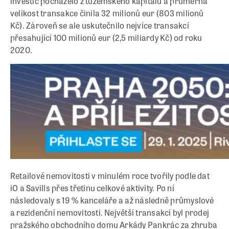
investic pocházelo z tuzemského kapitálu a průměrná
velikost transakce činila 32 milionů eur (803 milionů
Kč). Zároveň se ale uskutečnilo nejvíce transakcí
přesahující 100 milionů eur (2,5 miliardy Kč) od roku
2020.
Retailové nemovitosti v minulém roce tvořily podle dat
iO a Savills přes třetinu celkové aktivity. Po ní
následovaly s 19 % kanceláře a až následně průmyslové
a rezidenční nemovitosti. Největší transakcí byl prodej
pražského obchodního domu Arkády Pankrác za zhruba