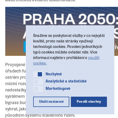
Snažíme se poskytovat služby v co nejvyšší
kvalitě, proto naše stránky využívají
technologii cookies. Povolení jednotlivých
typů cookies můžete ovládat níže. Více
informací najdete v prohlášení o
použití
cookies
.
Propojené systémy budou od pondělí na některých
úřadech fungovat v pilotním režimu, ale zároveň již v
Nezbytné
Nezbytné
ostrém provozu. Cílem je podle mluvčí ministerstva pro
Analytické a statistické
Analytické a statistické
místní rozvoj (MMR) Karolíny Nové zjistit možné
Marketingové
Marketingové
nedostatky a zpětnou vazbu od úředníků, kteří se
systémem budou pracovat. Napojení na technologický
Uložit nastavení
Povolit všechny
bypass bude dobrovolné a úředníci si budou moci sami
vybrat, jaké úkony budou chtít dělat v novém nebo
původním systému stavebního řízení.