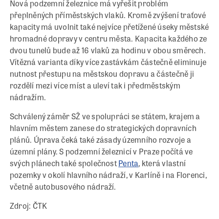
Nová podzemní železnice má vyřešit problém
přeplněných příměstských vlaků. Kromě zvýšení traťové
kapacity má uvolnit také nejvíce přetížené úseky městské
hromadné dopravy v centru města. Kapacita každého ze
dvou tunelů bude až 16 vlaků za hodinu v obou směrech.
Vítězná varianta díky více zastávkám částečně eliminuje
nutnost přestupu na městskou dopravu a částečně ji
rozdělí mezi více míst a uleví tak i předměstským
nádražím.
Schválený záměr SŽ ve spolupráci se státem, krajem a
hlavním městem zanese do strategických dopravních
plánů. Úprava čeká také zásady územního rozvoje a
územní plány. S podzemní železnicí v Praze počítá ve
svých plánech také společnost
Penta
, která vlastní
pozemky v okolí hlavního nádraží, v Karlíně i na Florenci,
včetně autobusového nádraží.
Zdroj: ČTK