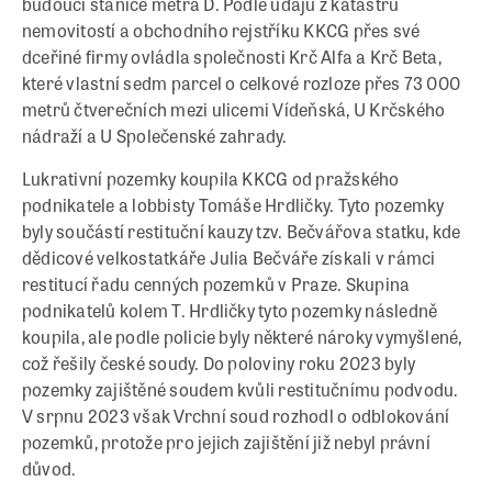
budoucí stanice metra D. Podle údajů z katastru
nemovitostí a obchodního rejstříku KKCG přes své
dceřiné firmy ovládla společnosti Krč Alfa a Krč Beta,
které vlastní sedm parcel o celkové rozloze přes 73 000
metrů čtverečních mezi ulicemi Vídeňská, U Krčského
nádraží a U Společenské zahrady.
Lukrativní pozemky koupila KKCG od pražského
podnikatele a lobbisty Tomáše Hrdličky. Tyto pozemky
byly součástí restituční kauzy tzv. Bečvářova statku, kde
dědicové velkostatkáře Julia Bečváře získali v rámci
restitucí řadu cenných pozemků v Praze. Skupina
podnikatelů kolem T. Hrdličky tyto pozemky následně
koupila, ale podle policie byly některé nároky vymyšlené,
což řešily české soudy. Do poloviny roku 2023 byly
pozemky zajištěné soudem kvůli restitučnímu podvodu.
V srpnu 2023 však Vrchní soud rozhodl o odblokování
pozemků, protože pro jejich zajištění již nebyl právní
důvod.