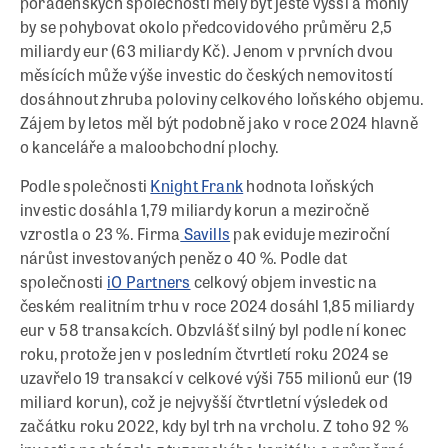
poradenských společností měly být ještě vyšší a mohly
by se pohybovat okolo předcovidového průměru 2,5
miliardy eur (63 miliardy Kč). Jenom v prvních dvou
měsících může výše investic do českých nemovitostí
dosáhnout zhruba poloviny celkového loňského objemu.
Zájem by letos měl být podobně jako v roce 2024 hlavně
o kanceláře a maloobchodní plochy.
Podle společnosti
Knight Frank
hodnota loňských
investic dosáhla 1,79 miliardy korun a meziročně
vzrostla o 23 %. Firma
Savills
pak eviduje meziroční
nárůst investovaných peněz o 40 %. Podle dat
společnosti
iO Partners
celkový objem investic na
českém realitním trhu v roce 2024 dosáhl 1,85 miliardy
eur v 58 transakcích. Obzvlášť silný byl podle ní konec
roku, protože jen v posledním čtvrtletí roku 2024 se
uzavřelo 19 transakcí v celkové výši 755 milionů eur (19
miliard korun), což je nejvyšší čtvrtletní výsledek od
začátku roku 2022, kdy byl trh na vrcholu. Z toho 92 %