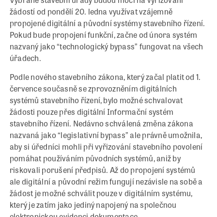
žádostí od pondělí 20. ledna využívat vzájemně
propojené digitální a původní systémy stavebního řízení.
Pokud bude propojení funkční, začne od února systém
nazvaný jako “technologický bypass” fungovat na všech
úřadech.
Podle nového stavebního zákona, který začal platit od 1.
července současně se zprovozněním digitálních
systémů stavebního řízení, bylo možné schvalovat
žádosti pouze přes digitální Informační systém
stavebního řízení. Nedávno schválená změna zákona
nazvaná jako “legislativní bypass” ale právně umožnila,
aby si úředníci mohli při vyřizování stavebního povolení
pomáhat používáním původních systémů, aniž by
riskovali porušení předpisů. Až do propojení systémů
ale digitální a původní režim fungují nezávisle na sobě a
žádost je možné schválit pouze v digitálním systému,
který je zatím jako jediný napojený na společnou
elektronickou evidenci dokumentace.