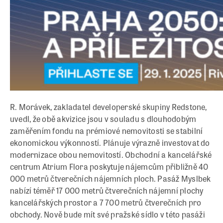
R. Morávek, zakladatel developerské skupiny Redstone,
uvedl, že obě akvizice jsou v souladu s dlouhodobým
zaměřením fondu na prémiové nemovitosti se stabilní
ekonomickou výkonností. Plánuje výrazně investovat do
modernizace obou nemovitostí. Obchodní a kancelářské
centrum Atrium Flora poskytuje nájemcům přibližně 40
000 metrů čtverečních nájemních ploch. Pasáž Myslbek
nabízí téměř 17 000 metrů čtverečních nájemní plochy
kancelářských prostor a 7 700 metrů čtverečních pro
obchody. Nově bude mít své pražské sídlo v této pasáži