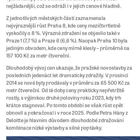
nejžádanější, což se odráží i v jejich cenové hladině.
Z jednotlivých městských částí zaznamenala
nejvýraznější růst Praha 8, kde ceny mezičtvrtletně
vyskočily o 8 %. Výrazné zdražení se objevilo také v
Praze 1 (7,7 %) a Praze 6 (6,6 %). Naopak Praha 10 byla
jediným obvodem, kde ceny mírně klesly – průměrně na
157 100 Kč za metr čtvereční.
Dlouhodobý vývoj cen ukazuje, že pražské novostavby za
posledních jedenáct let dramaticky zdražily. V prosinci
2014 se nové byty prodávaly v průměru za 65 500 Kč za
metr čtvereční. Od té doby ceny prakticky nepřetržitě
rostly, s výjimkou druhé poloviny roku 2023, kdy trh
krátce stagnoval. Po tomto období se však růst opět
obnovil a pokračoval i v roce 2025. Podle Petra Hány z
Deloitte je hlavním důvodem dlouhodobé zdražování
kombinace nízké výstavby a silné poptávky.