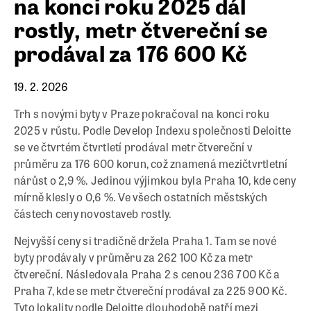
na konci roku 2025 dál
rostly, metr čtvereční se
prodával za 176 600 Kč
19. 2. 2026
Trh s novými byty v Praze pokračoval na konci roku
2025 v růstu. Podle Develop Indexu společnosti Deloitte
se ve čtvrtém čtvrtletí prodával metr čtvereční v
průměru za 176 600 korun, což znamená mezičtvrtletní
nárůst o 2,9 %. Jedinou výjimkou byla Praha 10, kde ceny
mírně klesly o 0,6 %. Ve všech ostatních městských
částech ceny novostaveb rostly.
Nejvyšší ceny si tradičně držela Praha 1. Tam se nové
byty prodávaly v průměru za 262 100 Kč za metr
čtvereční. Následovala Praha 2 s cenou 236 700 Kč a
Praha 7, kde se metr čtvereční prodával za 225 900 Kč.
Tyto lokality podle Deloitte dlouhodobě patří mezi