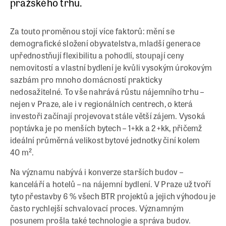
pražského trhu.
Za touto proměnou stojí více faktorů: mění se
demografické složení obyvatelstva, mladší generace
upřednostňují flexibilitu a pohodlí, stoupají ceny
nemovitostí a vlastní bydlení je kvůli vysokým úrokovým
sazbám pro mnoho domácností prakticky
nedosažitelné. To vše nahrává růstu nájemního trhu –
nejen v Praze, ale i v regionálních centrech, o která
investoři začínají projevovat stále větší zájem. Vysoká
poptávka je po menších bytech – 1+kk a 2+kk, přičemž
ideální průměrná velikost bytové jednotky činí kolem
40 m².
Na významu nabývá i konverze starších budov –
kanceláří a hotelů – na nájemní bydlení. V Praze už tvoří
tyto přestavby 6 % všech BTR projektů a jejich výhodou je
často rychlejší schvalovací proces. Významným
posunem prošla také technologie a správa budov.