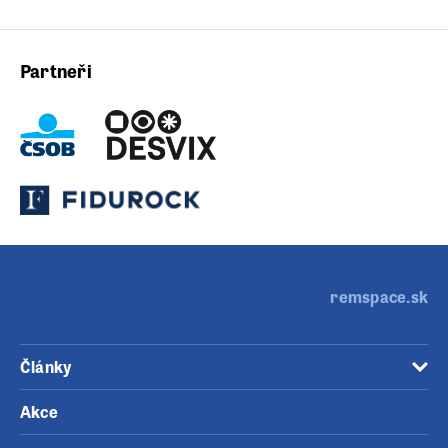
Partneři
remspace.sk
Články
Akce