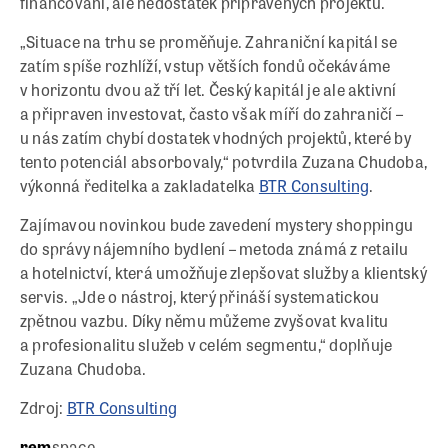
financování, ale nedostatek připravených projektů.
„Situace na trhu se proměňuje. Zahraniční kapitál se
zatím spíše rozhlíží, vstup větších fondů očekáváme
v horizontu dvou až tří let. Český kapitál je ale aktivní
a připraven investovat, často však míří do zahraničí –
u nás zatím chybí dostatek vhodných projektů, které by
tento potenciál absorbovaly,“ potvrdila Zuzana Chudoba,
výkonná ředitelka a zakladatelka
BTR Consulting
.
Zajímavou novinkou bude zavedení mystery shoppingu
do správy nájemního bydlení – metoda známá z retailu
a hotelnictví, která umožňuje zlepšovat služby a klientský
servis. „Jde o nástroj, který přináší systematickou
zpětnou vazbu. Díky němu můžeme zvyšovat kvalitu
a profesionalitu služeb v celém segmentu,“ doplňuje
Zuzana Chudoba.
Zdroj:
BTR Consulting
rem
space