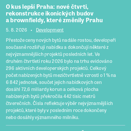
O kus lepší Praha: nové čtvrti,
rekonstrukce ikonických budov
a brownfieldy, které změnily Prahu
5. 8. 2026
Development
Přestože ceny nových bytů nadále rostou, developeři
současně rozšiřují nabídku a dokončují některé z
nejvýznamnějších projektů posledních let. Ve
druhém čtvrtletí roku 2026 bylo na trhu evidováno
296 aktivních developerských projektů. Celkový
počet nabízených bytů mezičtvrtletně vzrostl o 1 % na
6 842 jednotek, součet jejich nabídkových cen
dosáhl 72,6 miliardy korun a celková plocha
nabízených bytů překročila 442 tisíc metrů
čtverečních. Čísla reflektuje výběr nejvýznamějších
projektů, které byly v posledním roce dokončeny
nebo dosáhly významného milníku.