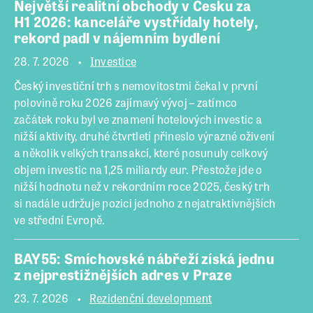
Největší realitní obchody v Česku za
H1 2026: kanceláře vystřídaly hotely,
rekord padl v nájemním bydlení
28. 7. 2026
Investice
Český investiční trh s nemovitostmi čekal v první
polovině roku 2026 zajímavý vývoj – zatímco
začátek roku byl ve znamení hotelových investic a
nižší aktivity, druhé čtvrtletí přineslo výrazné oživení
a několik velkých transakcí, které posunuly celkový
objem investic na 1,25 miliardy eur. Přestože jde o
nižší hodnotu než v rekordním roce 2025, český trh
si nadále udržuje pozici jednoho z nejatraktivnějších
ve střední Evropě.
BAY55: Smíchovské nábřeží získá jednu
z nejprestižnějších adres v Praze
23. 7. 2026
Rezidenční development