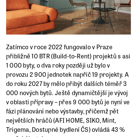
Zatímco v roce 2022 fungovalo v Praze
přibližně 10 BTR (Build-to-Rent) projektů s asi
1 000 byty, o dva roky později už bylo v
provozu 2 900 jednotek napříč 19 projekty. A
do roku 2027 by mělo přibýt dalších téměř 3
000 nových bytů. Ještě dynamičtější je vývoj
v oblasti přípravy – přes 9 000 bytů je nyní ve
fázi plánování nebo výstavby, přičemž pět
největších hráčů (AFI HOME, SIKO, Mint,
Trigema, Dostupné bydlení ČS) ovládá 43 %