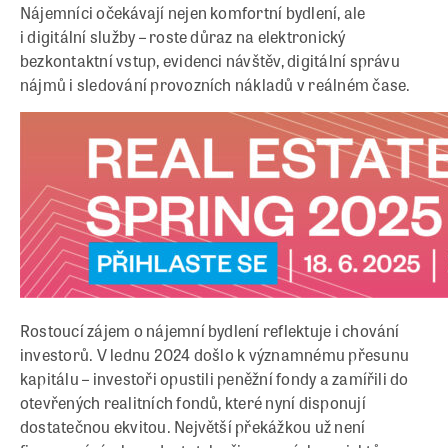
Nájemníci očekávají nejen komfortní bydlení, ale
i digitální služby – roste důraz na elektronický
bezkontaktní vstup, evidenci návštěv, digitální správu
nájmů i sledování provozních nákladů v reálném čase.
Rostoucí zájem o nájemní bydlení reflektuje i chování
investorů. V lednu 2024 došlo k významnému přesunu
kapitálu – investoři opustili peněžní fondy a zamířili do
otevřených realitních fondů, které nyní disponují
dostatečnou ekvitou. Největší překážkou už není