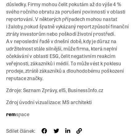
důsledky. Firmy mohou čelit pokutám až do výše 4 %
svého ročního obratu za porušení povinností v oblasti
reportování. V některých případech mohou nastat
i žaloby, pokud špatně vykázaný report způsobí finanční
ztráty investorům nebo poškodí životní prostředí.
A v neposlední řadě v dnešní době, kdy je důraz na
udržitelnost stále silnější, může firma, která neplní
očekávání v oblasti ESG, čelit negativním reakcím
veřejnosti, zákazníků i médií. To může vést k poklesu
prodeje, ztrátě zákazníků a dlouhodobému poškození
reputace značky.
Zdroje: Seznam Zprávy, e15, BusinessInfo.cz
Zdroj úvodní vizualizace: MS architekti
rem
space
Sdílet článek: