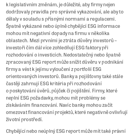
k legislativním změnám, je důležité, aby firmy nejen
dodržovaly pravidla pro správné vykazování, ale aby to
dělaly v souladu s přísnými normami a regulacemi.
Špatně vykázané nebo úplně chybějící ESG informace
mohou mít negativní dopady na firmu v několika
oblastech. Mezi prvními je ztráta důvěry investorů –
investoři čím dál více zohledňují ESG faktory při
rozhodování o investicích. Nedostatečný nebo špatně
zpracovaný ESG report může snížit důvěru v podnikání
firmy a vést k jejímu vyloučení z portfolií ESG
orientovaných investorů. Banky a pojišťovny také stále
častěji zahrnují ESG kritéria při rozhodování
o poskytování úvěrů, půjček či pojištění. Firmy, které
neplní ESG požadavky, mohou mít problémy se
získáváním financování. Navíc banky mohou začít
omezovat financování projektů, které negativně ovlivňují
životní prostředí.
Chybějící nebo neúplný ESG report může mít také právní