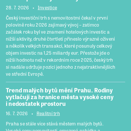
28. 7. 2026
Investice
Český investiční trh s nemovitostmi čekal v první
polovině roku 2026 zajímavý vývoj – zatímco
začátek roku byl ve znamení hotelových investic a
nižší aktivity, druhé čtvrtletí přineslo výrazné oživení
a několik velkých transakcí, které posunuly celkový
objem investic na 1,25 miliardy eur. Přestože jde o
nižší hodnotu než v rekordním roce 2025, český trh
si nadále udržuje pozici jednoho z nejatraktivnějších
ve střední Evropě.
Trend malých bytů mění Prahu. Rodiny
vytlačují za hranice města vysoké ceny
i nedostatek prostoru
16. 7. 2026
Realitní trh
Praha se stále více stává městem malých bytů.
Vysoké ceny nemovitostí, omezená nabídka a