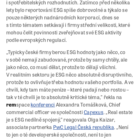
i spotřebitelských rozhodnutích. Zatímco před několika
lety bylo reportování ESG spíše dobrovolné a týkalo se
pouze některých nadnárodních korporací, dnes se
s tímto tématem setkávají i firmy střední velikosti, které
mohou čelit povinnosti zveřejňovat své ESG aktivity
podle evropských regulací.
„Typicky české firmy berou ESG hodnoty jako něco, co
v sobě nemají zabudované, protože by samy chtěly, ale
jako něco, co musí dělat, protože to dělají všichni.
V realitním sektoru je ESG něco absolutně disruptivního,
protože to ovlivňuje třeba hodnotu vašeho portfolia. A ve
chvíli, kdy tam máte peníze – které padají nebo rostou –
tak v té chvíli je to absolutně kritické téma,” řekla na
rem
space
konferenci
Alexandra Tomášková, Chief
commercial officer ve společnosti
Capexus
. „Real estate
je s ESG nedílně spojený,” reagovala Olga Kaizar,
associate partnerka
PwC Legal Česká republika
. „Není
to jen o té developerské společnosti, není to jen