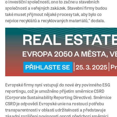
o investiční společnosti, ono to začne u stavebních
společností a veřejných zakázek. Stavební firmy budou
také muset přijmout nějaké procesy tak, aby bylo co
nejvíce recyklátů a recyklovaných materiálů,” dodala.
Evropské firmy nyní vstupují do nové éry povinného ESG
reportingu, což je umožněno přijetím směrnice CSRD
(Corporate Sustainability Reporting Directive). Směrnice
CSRD je odpovědí Evropské unie na rostoucí potřebu
transparentnosti v oblasti udržitelnosti a představuje
zásadní rozšíření povinností oproti předchozí směrnici