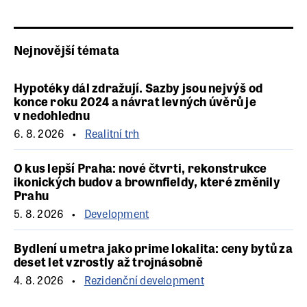
Nejnovější témata
Hypotéky dál zdražují. Sazby jsou nejvýš od
konce roku 2024 a návrat levných úvěrů je
v nedohlednu
6. 8. 2026
Realitní trh
O kus lepší Praha: nové čtvrti, rekonstrukce
ikonických budov a brownfieldy, které změnily
Prahu
5. 8. 2026
Development
Bydlení u metra jako prime lokalita: ceny bytů za
deset let vzrostly až trojnásobně
4. 8. 2026
Rezidenční development