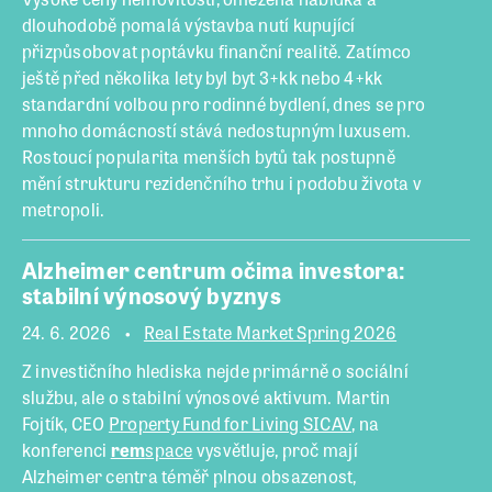
dlouhodobě pomalá výstavba nutí kupující
přizpůsobovat poptávku finanční realitě. Zatímco
ještě před několika lety byl byt 3+kk nebo 4+kk
standardní volbou pro rodinné bydlení, dnes se pro
mnoho domácností stává nedostupným luxusem.
Rostoucí popularita menších bytů tak postupně
mění strukturu rezidenčního trhu i podobu života v
metropoli.
Alzheimer centrum očima investora:
stabilní výnosový byznys
24. 6. 2026
Real Estate Market Spring 2026
Z investičního hlediska nejde primárně o sociální
službu, ale o stabilní výnosové aktivum. Martin
Fojtík, CEO
Property Fund for Living SICAV
, na
konferenci
rem
space
vysvětluje, proč mají
Alzheimer centra téměř plnou obsazenost,