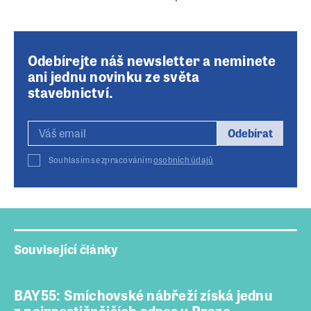
Odebírejte náš newsletter a neminete
ani jednu novinku ze světa
stavebnictví.
Odebírat
Souhlasím se zpracováním
osobních údajů
Související články
BAY55: Smíchovské nábřeží získá jednu
z nejprestižnějších adres v Praze