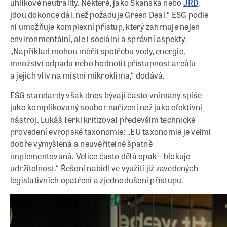
uhlíkové neutrality. Některé, jako Skanska nebo
JRD
,
jdou dokonce dál, než požaduje Green Deal.“ ESG podle
ní umožňuje komplexní přístup, který zahrnuje nejen
environmentální, ale i sociální a správní aspekty.
„Například mohou měřit spotřebu vody, energie,
množství odpadu nebo hodnotit přístupnost areálů
a jejich vliv na místní mikroklima,“ dodává.
ESG standardy však dnes bývají často vnímány spíše
jako komplikovaný soubor nařízení než jako efektivní
nástroj. Lukáš Ferkl kritizoval především technické
provedení evropské taxonomie: „EU taxonomie je velmi
dobře vymyšlená a neuvěřitelně špatně
implementovaná. Velice často dělá opak – blokuje
udržitelnost.“ Řešení nabídl ve využití již zavedených
legislativních opatření a zjednodušení přístupu.