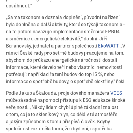
dosáhnout.”
„Sama taxonomie doznala doplnění, původní nařízení
byla doplněna o další aktivity, které se týkají taxonomie –
na to potom navazuje implementace směrnice EPBD4
a směrnice o energetické efektivitě,” doplnil Jiří
Beranovský, jednatel a partner společnosti
EkoWATT
. „V
rámci České rady pro šetrné budovy pracujeme na tom,
abychom do průkazu energetické náročnosti dostali
informace, které developeři nebo vlastníci nemovitostí
potřebují: například řazení budov do top 15 %, nebo
informace o spotřebě budovy, o spotřebě elektřiny,” řekl.
Podle Jakuba Škalouda, projektového manažera
VCES
může zásadně napomoci přístupu k ESG edukace široké
veřejnosti. „Někdy lidem chybí úplně základní znalosti
o tom, co je to skleníkový plyn, co dělá v té atmosféře
a jakým způsobem k tomu přispívá člověk. Kdyby
společnost rozuměla tomu, že i bydlení, i spotřeba