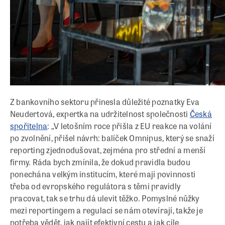
Z bankovního sektoru přinesla důležité poznatky Eva
Neudertová, expertka na udržitelnost společnosti
Česká
spořitelna
: „V letošním roce přišla z EU reakce na volání
po zvolnění, přišel návrh: balíček Omnipus, který se snaží
reporting zjednodušovat, zejména pro střední a menší
firmy. Ráda bych zmínila, že dokud pravidla budou
ponechána velkým institucím, které mají povinnosti
třeba od evropského regulátora s těmi pravidly
pracovat, tak se trhu dá ulevit těžko. Pomyslné nůžky
mezi reportingem a regulací se nám otevírají, takže je
potřeba vědět, jak najít efektivní cestu a jak cíle