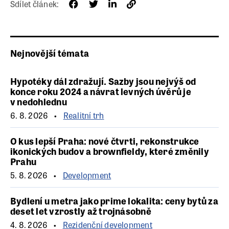
Sdílet článek:
Nejnovější témata
Hypotéky dál zdražují. Sazby jsou nejvýš od
konce roku 2024 a návrat levných úvěrů je
v nedohlednu
6. 8. 2026
Realitní trh
O kus lepší Praha: nové čtvrti, rekonstrukce
ikonických budov a brownfieldy, které změnily
Prahu
5. 8. 2026
Development
Bydlení u metra jako prime lokalita: ceny bytů za
deset let vzrostly až trojnásobně
4. 8. 2026
Rezidenční development