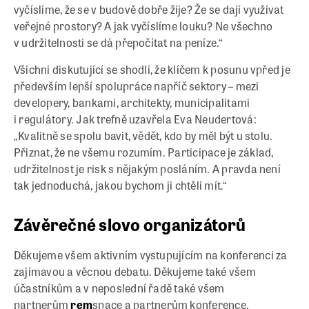
vyčíslíme, že se v budově dobře žije? Že se dají využívat
veřejné prostory? A jak vyčíslíme louku? Ne všechno
v udržitelnosti se dá přepočítat na peníze.“
Všichni diskutující se shodli, že klíčem k posunu vpřed je
především lepší spolupráce napříč sektory – mezi
developery, bankami, architekty, municipalitami
i regulátory. Jak trefně uzavřela Eva Neudertová:
„Kvalitně se spolu bavit, vědět, kdo by měl být u stolu.
Přiznat, že ne všemu rozumím. Participace je základ,
udržitelnost je risk s nějakým posláním. A pravda není
tak jednoduchá, jakou bychom ji chtěli mít.“
Závěrečné slovo organizátorů
Děkujeme všem aktivním vystupujícím na konferenci za
zajímavou a věcnou debatu. Děkujeme také všem
účastníkům a v neposlední řadě také všem
partnerům
rem
space a partnerům konference.