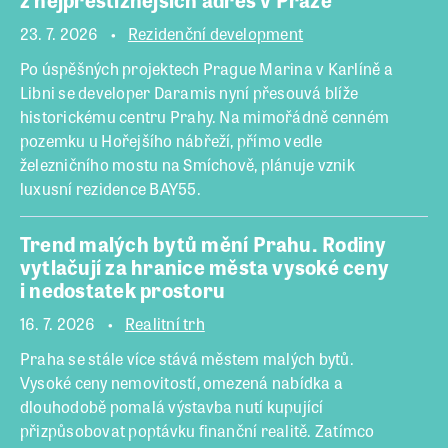
23. 7. 2026
Rezidenční development
Po úspěšných projektech Prague Marina v Karlíně a
Libni se developer Daramis nyní přesouvá blíže
historickému centru Prahy. Na mimořádně cenném
pozemku u Hořejšího nábřeží, přímo vedle
železničního mostu na Smíchově, plánuje vznik
luxusní rezidence BAY55.
Trend malých bytů mění Prahu. Rodiny
vytlačují za hranice města vysoké ceny
i nedostatek prostoru
16. 7. 2026
Realitní trh
Praha se stále více stává městem malých bytů.
Vysoké ceny nemovitostí, omezená nabídka a
dlouhodobě pomalá výstavba nutí kupující
přizpůsobovat poptávku finanční realitě. Zatímco