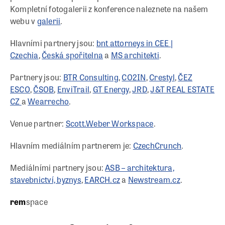
Kompletní fotogalerii z konference naleznete na našem
webu v
galerii
.
Hlavními partnery jsou:
bnt attorneys in CEE |
Czechia
,
Česká spořitelna
a
MS architekti
.
Partnery jsou:
BTR Consulting
,
CO2IN
,
Crestyl
,
ČEZ
ESCO
,
ČSOB
,
EnviTrail
,
GT Energy
,
JRD
,
J&T REAL ESTATE
CZ
a
Wearrecho
.
Venue partner:
Scott.Weber Workspace
.
Hlavním mediálním partnerem je:
CzechCrunch
.
Mediálními partnery jsou:
ASB – architektura,
stavebnictví, byznys
,
EARCH.cz
a
Newstream.cz
.
rem
space