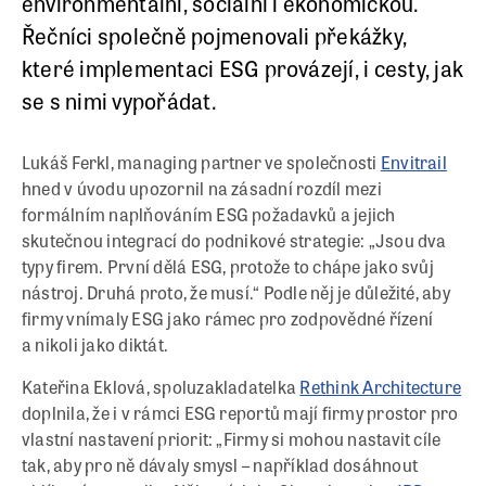
environmentální, sociální i ekonomickou.
Řečníci společně pojmenovali překážky,
které implementaci ESG provázejí, i cesty, jak
se s nimi vypořádat.
Lukáš Ferkl, managing partner ve společnosti
Envitrail
hned v úvodu upozornil na zásadní rozdíl mezi
formálním naplňováním ESG požadavků a jejich
skutečnou integrací do podnikové strategie: „Jsou dva
typy firem. První dělá ESG, protože to chápe jako svůj
nástroj. Druhá proto, že musí.“ Podle něj je důležité, aby
firmy vnímaly ESG jako rámec pro zodpovědné řízení
a nikoli jako diktát.
Kateřina Eklová, spoluzakladatelka
Rethink Architecture
doplnila, že i v rámci ESG reportů mají firmy prostor pro
vlastní nastavení priorit: „Firmy si mohou nastavit cíle
tak, aby pro ně dávaly smysl – například dosáhnout