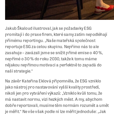
Jakub Škaloud ilustroval, jak se požadavky ESG
promítají i do praxe firem, které samy zatím nepodléhají
přímému reportingu. „Naše mateřská společnost
reportuje ESG za celou skupinu. Nepřímo nás to ale
zasahuje – zavázali jsme se snížit přímé emise o 40 %,
nepřímé o 30 % do roku 2030, takže k tomu máme
nějakou nepřímou motivaci a perfektně to zapadá do
naší strategie.“
Na závěr Kateřina Eklová připomněla, že ESG vzniklo
jako nástroj pro nastavování vyšší kvality prostředí,
nikoli jen pro vytváření výkazů: „Vzniklo kvůli tomu, že
má nastavit normu, vizi hezkých měst. A my, abychom
dobře reportovali, musíme těm normám rozumět a umět
je měřit.“ Ne vše však podle ní lze měřit jednoduše: „Jak