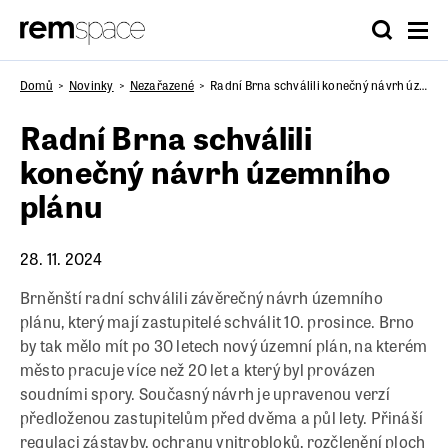
Domů
Novinky
Nezařazené
Radní Brna schválili konečný návrh územního plánu
Radní Brna schválili
konečný návrh územního
plánu
28. 11. 2024
Brněnští radní schválili závěrečný návrh územního
plánu, který mají zastupitelé schválit 10. prosince. Brno
by tak mělo mít po 30 letech nový územní plán, na kterém
město pracuje více než 20 let a který byl provázen
soudními spory. Současný návrh je upravenou verzí
předloženou zastupitelům před dvěma a půl lety. Přináší
regulaci zástavby, ochranu vnitrobloků, rozčlenění ploch