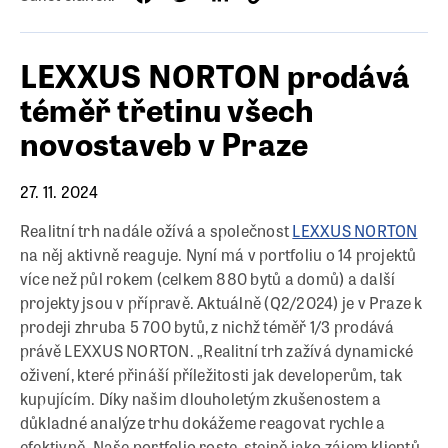
LEXXUS NORTON prodává
téměř třetinu všech
novostaveb v Praze
27. 11. 2024
Realitní trh nadále ožívá a společnost
LEXXUS NORTON
na něj aktivně reaguje. Nyní má v portfoliu o 14 projektů
více než půl rokem (celkem 880 bytů a domů) a další
projekty jsou v přípravě. Aktuálně (Q2/2024) je v Praze k
prodeji zhruba 5 700 bytů, z nichž téměř 1/3 prodává
právě LEXXUS NORTON. „Realitní trh zažívá dynamické
oživení, které přináší příležitosti jak developerům, tak
kupujícím. Díky našim dlouholetým zkušenostem a
důkladné analýze trhu dokážeme reagovat rychle a
efektivně. Naše portfolio roste, stejně jako zájem klientů.