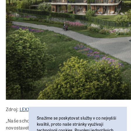
Zdroj:
LEXXUS NORTON
/ Arcus City
Snažíme se poskytovat služby v co nejvyšší
„Naše schopnost prodávat téměř třetinu všech
kvalitě, proto naše stránky využívají
novostaveb v Praze není náhoda, ale výsledek tvrdé
technologii cookies. Povolení jednotlivých