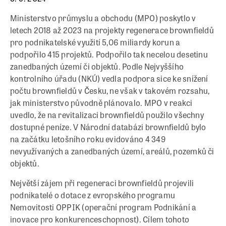
Ministerstvo průmyslu a obchodu (MPO) poskytlo v
letech 2018 až 2023 na projekty regenerace brownfieldů
pro podnikatelské využití 5,06 miliardy korun a
podpořilo 415 projektů. Podpořilo tak necelou desetinu
zanedbaných území či objektů. Podle Nejvyššího
kontrolního úřadu (NKÚ) vedla podpora sice ke snížení
počtu brownfieldů v Česku, ne však v takovém rozsahu,
jak ministerstvo původně plánovalo. MPO v reakci
uvedlo, že na revitalizaci brownfieldů použilo všechny
dostupné peníze. V Národní databázi brownfieldů bylo
na začátku letošního roku evidováno 4 349
nevyužívaných a zanedbaných území, areálů, pozemků či
objektů.
Největší zájem při regeneraci brownfieldů projevili
podnikatelé o dotace z evropského programu
Nemovitosti OPPIK (operační program Podnikání a
inovace pro konkurenceschopnost). Cílem tohoto