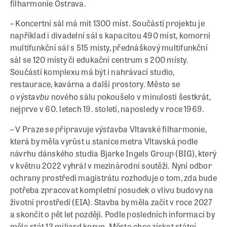
filharmonie Ostrava.
– Koncertní sál má mít 1300 míst. Součástí projektu je
například i divadelní sál s kapacitou 490 míst, komorní
multifunkční sál s 515 místy, přednáškový multifunkční
sál se 120 místy či edukační centrum s 200 místy.
Součástí komplexu má být i nahrávací studio,
restaurace, kavárna a další prostory. Město se
výstavbu
o
nového sálu pokoušelo v minulosti šestkrát,
nejprve v 60. letech 19. století, naposledy v roce 1969.
výstavba
– V Praze se připravuje
Vltavské filharmonie,
která by měla vyrůst u stanice metra Vltavská podle
návrhu dánského studia Bjarke Ingels Group (BIG), který
v květnu 2022 vyhrál v mezinárodní soutěži. Nyní odbor
ochrany prostředí magistrátu rozhoduje o tom, zda bude
potřeba zpracovat kompletní posudek o vlivu budovy na
životní prostředí (EIA). Stavba by měla začít v roce 2027
a skončit o pět let později. Podle posledních informací by
měla stát 13 miliard korun. Město chce získat státní