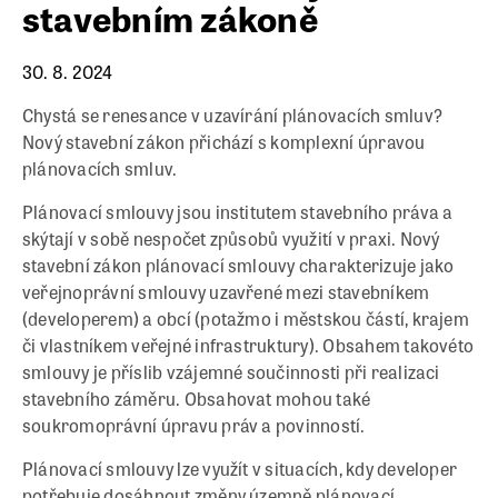
stavebním zákoně
30. 8. 2024
Chystá se renesance v uzavírání plánovacích smluv?
Nový stavební zákon přichází s komplexní úpravou
plánovacích smluv.
Plánovací smlouvy jsou institutem stavebního práva a
skýtají v sobě nespočet způsobů využití v praxi. Nový
stavební zákon plánovací smlouvy charakterizuje jako
veřejnoprávní smlouvy uzavřené mezi stavebníkem
(developerem) a obcí (potažmo i městskou částí, krajem
či vlastníkem veřejné infrastruktury). Obsahem takovéto
smlouvy je příslib vzájemné součinnosti při realizaci
stavebního záměru. Obsahovat mohou také
soukromoprávní úpravu práv a povinností.
Plánovací smlouvy lze využít v situacích, kdy developer
potřebuje dosáhnout změny územně plánovací