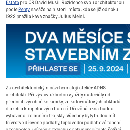
Estate
pro ČR David Musil. Rezidence svou architekturou
podle
Penty
naváže na historii místa, kde se již od roku
1922 pražila káva značky Julius Meinl.
Za architektonickým návrhem stojí ateliér ADNS
architekti. Při výstavbě budou využity materiály od
předních výrobců keramiky, velkoformátových obkladů,
dlažeb a koupelnových baterií. Dřevěná okna budou
vybavena izolačními trojskly. Všechny byty budou mít
třívrstvé dřevěné podlahy, teplovodní podlahové topení
a technologii výměny vzduchu s rekuperací tepla šetřící