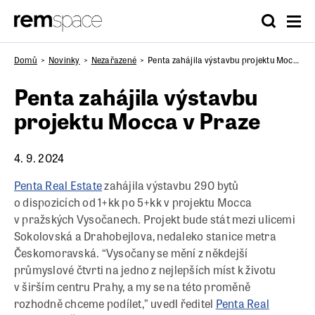
Domů
Novinky
Nezařazené
Penta zahájila výstavbu projektu Mocca v Praze
Penta zahájila výstavbu
projektu Mocca v Praze
4. 9. 2024
Penta Real Estate
zahájila výstavbu 290 bytů
o dispozicích od 1+kk po 5+kk v projektu Mocca
v pražských Vysočanech. Projekt bude stát mezi ulicemi
Sokolovská a Drahobejlova, nedaleko stanice metra
Českomoravská. “Vysočany se mění z někdejší
průmyslové čtvrti na jedno z nejlepších míst k životu
v širším centru Prahy, a my se na této proměně
rozhodně chceme podílet,” uvedl ředitel
Penta Real