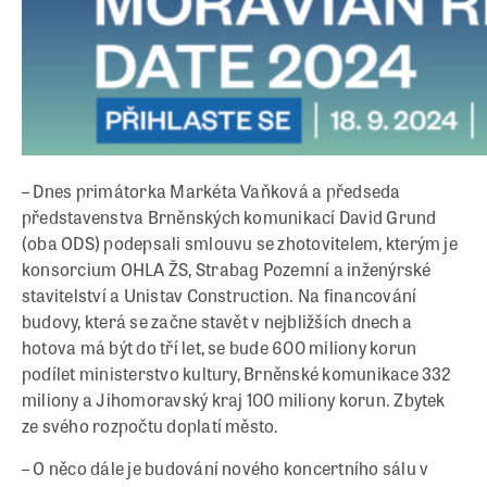
– Dnes primátorka Markéta Vaňková a předseda
představenstva Brněnských komunikací David Grund
(oba ODS) podepsali smlouvu se zhotovitelem, kterým je
konsorcium OHLA ŽS, Strabag Pozemní a inženýrské
stavitelství a Unistav Construction. Na financování
budovy, která se začne stavět v nejbližších dnech a
hotova má být do tří let, se bude 600 miliony korun
podílet ministerstvo kultury, Brněnské komunikace 332
miliony a Jihomoravský kraj 100 miliony korun. Zbytek
ze svého rozpočtu doplatí město.
– O něco dále je budování nového koncertního sálu v