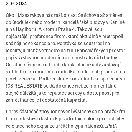
2. 9. 2024
Okolí Masarykova nádraží, oblast Smíchova až směrem
do Stodůlek nebo moderní kancelářské budovy v Karlíně
a na Hagiboru. A k tomu Praha 4. Takové jsou
nejčastější preference firem, které aktuálně v metropoli
shánějí nové kanceláře. Poptávka se soustředí na
lokality, u nichž se tradice na trhu kancelářských prostor
pojí s výstavbou moderních administrativních budov.
Ostatní městské části nebo konkrétní lokality zůstávají i
s ohledem na omezenou nabídku moderních pracovních
ploch v závěsu. Podle realitně-konzultantské společnosti
108 REAL ESTATE se dá dokonce říci, že momentálně
stejně důležitá jako reputace adresy a dostupnost pro
zaměstnance je i dostatečná kapacita.
I přes částečné znovuobnovení výstavby se na pražském
trhu nedostává dostatek prvotřídních ploch pro potřeby
Patří
relokace nebo expanze určitého typu nájemců. „