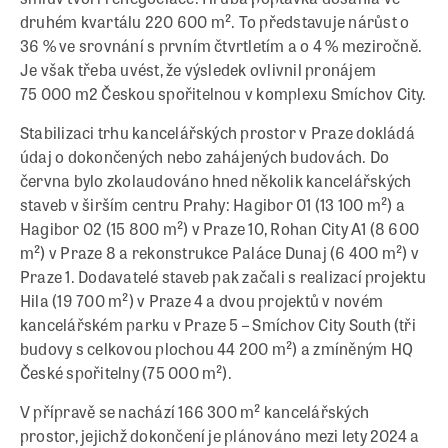
druhém kvartálu 220 600 m². To představuje nárůst o
36 % ve srovnání s prvním čtvrtletím a o 4 % meziročně.
Je však třeba uvést, že výsledek ovlivnil pronájem
75 000 m
2
Českou spořitelnou v komplexu Smíchov City.
Stabilizaci trhu kancelářských prostor v Praze dokládá
údaj o dokončených nebo zahájených budovách. Do
června bylo zkolaudováno hned několik kancelářských
staveb v širším centru Prahy: Hagibor 01 (13 100 m²) a
Hagibor 02 (15 800 m²) v Praze 10, Rohan City A1 (8 600
m²) v Praze 8 a rekonstrukce Paláce Dunaj (6 400 m²) v
Praze 1. Dodavatelé staveb pak začali s realizací projektu
Hila (19 700 m²) v Praze 4 a dvou projektů v novém
kancelářském parku v Praze 5 – Smíchov City South (tři
budovy s celkovou plochou 44 200 m²) a zmíněným HQ
České spořitelny (75 000 m²).
V přípravě se nachází 166 300 m² kancelářských
prostor, jejichž dokončení je plánováno mezi lety 2024 a