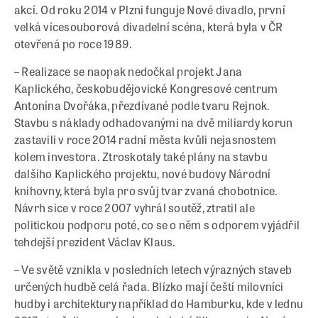
akcí. Od roku 2014 v Plzni funguje Nové divadlo, první
velká vícesouborová divadelní scéna, která byla v ČR
otevřená po roce 1989.
– Realizace se naopak nedočkal projekt Jana
Kaplického, českobudějovické Kongresové centrum
Antonína Dvořáka, přezdívané podle tvaru Rejnok.
Stavbu s náklady odhadovanými na dvě miliardy korun
zastavili v roce 2014 radní města kvůli nejasnostem
kolem investora. Ztroskotaly také plány na stavbu
dalšího Kaplického projektu, nové budovy Národní
knihovny, která byla pro svůj tvar zvaná chobotnice.
Návrh sice v roce 2007 vyhrál soutěž, ztratil ale
politickou podporu poté, co se o něm s odporem vyjádřil
tehdejší prezident Václav Klaus.
– Ve světě vznikla v posledních letech výrazných staveb
určených hudbě celá řada. Blízko mají čeští milovníci
hudby i architektury například do Hamburku, kde v lednu