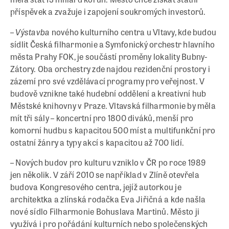
příspěvek a zvažuje i zapojení soukromých investorů.
Výstavba
–
nového kulturního centra u Vltavy, kde budou
sídlit Česká filharmonie a Symfonický orchestr hlavního
města Prahy FOK, je součástí proměny lokality Bubny-
Zátory. Oba orchestry zde najdou rezidenční prostory i
zázemí pro své vzdělávací programy pro veřejnost. V
budově vznikne také hudební oddělení a kreativní hub
Městské knihovny v Praze. Vltavská filharmonie by měla
mít tři sály – koncertní pro 1800 diváků, menší pro
komorní hudbu s kapacitou 500 míst a multifunkční pro
ostatní žánry a typy akcí s kapacitou až 700 lidí.
– Nových budov pro kulturu vzniklo v ČR po roce 1989
jen několik. V září 2010 se například v Zlíně otevřela
budova Kongresového centra, jejíž autorkou je
architektka a zlínská rodačka Eva Jiřičná a kde našla
nové sídlo Filharmonie Bohuslava Martinů. Město ji
využívá i pro pořádání kulturních nebo společenských