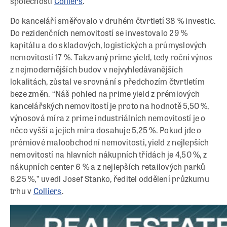
společnosti
Colliers
.
Do kanceláří směřovalo v druhém čtvrtletí 38 % investic.
Do rezidenčních nemovitostí se investovalo 29 %
kapitálu a do skladových, logistických a průmyslových
nemovitostí 17 %. Takzvaný prime yield, tedy roční výnos
z nejmodernějších budov v nejvyhledávanějších
lokalitách, zůstal ve srovnání s předchozím čtvrtletím
beze změn. “Náš pohled na prime yield z prémiových
kancelářských nemovitostí je proto na hodnotě 5,50 %,
výnosová míra z prime industriálních nemovitostí je o
něco vyšší a jejich míra dosahuje 5,25 %. Pokud jde o
prémiové maloobchodní nemovitosti, yield z nejlepších
nemovitostí na hlavních nákupních třídách je 4,50 %, z
nákupních center 6 % a z nejlepších retailových parků
6,25 %,” uvedl Josef Stanko, ředitel oddělení průzkumu
trhu v
Colliers
.