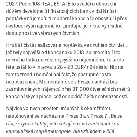
2027. Podle 108 REAL ESTATE to svědčí o obnovení
důvěry developerů i financujících bank v další růst
poptávky nájemců: ti moderní kanceláře obsazují i přes
rostoucí výši nájemného. Limitující je proto výhradně
dostupnost ve vybraných čtvrtích.
Hrubá i čistá realizovaná poptávka ve druhém čtvrtletí,
jež byly nejvyšší od konce roku 2018, se promítají i to
mírného tlaku na růst nejvyššího nájemného. To se do
léta ustálilo v intervalu 28 – 29 EUR/m
2
/měsíc. Nic na
tomto trendu nemění ani fakt, že postupně roste
neobsazenost. Momentálně se v Praze nachází bez
zasmluvněných nájemců přes 311 000 čtverečních metrů
kancelářských ploch, což odpovídá 7,9% neobsazenosti.
Nejvíce volných prostor určených k okamžitému
Dá se
nastěhování se nachází na Praze 3 a v Praze 7. „
říci, že tyto lokality ještě čekají na své zviditelnění na
kancelářské mapě metropole. Ale vzhledem k čilé