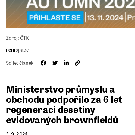
Zdroj: ČTK
rem
space
Sdílet článek:
Ministerstvo průmyslu a
obchodu podpořilo za 6 let
regeneraci desetiny
evidovaných brownfieldů
3. 9. 2024