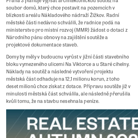
Praha 3 plánuje vypsat architektonickou soutěž na
soubor domů, který chce postavit na pozemcích v
blízkosti areálu Nákladového nádraží Žižkov. Radní
městské části nedávno schválili, že radnice podá na
ministerstvo pro místní rozvoj (MMR) žádost o dotaci z
Národního pánu obnovy na zajištění soutěže a
projektové dokumentace staveb.
Domy by měly v budoucnu vyrůst v jižní části stavebního
bloku vymezeného ulicemi Na Viktorce a u Staré cihelny.
Náklady na soutěž a následné vytvoření projektu
městská část odhaduje na 12,1 milionu korun, z toho
deset milionů chce získat z dotace. Přípravu soutěže již v
minulosti městská část schválila, ale následně přerušila
kvůli tomu, že na stavbu nesehnala peníze.