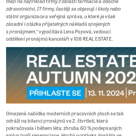
mezi ně například firmy z oblasti farmacie a obecně
zdravotnictví, IT firmy, častěji se objevují i školy nebo
státní organizace a veřejná správa, u které je však
zásadní i otázka přijatelných nákladů spojených
s pronájmem,“
vypočítává Lena Popová, vedoucí
oddělení pronájmů kanceláří v 108 REAL ESTATE.
Omezená nabídka moderních pracovních ploch se tak
odráží na bilanci pronájmů ve 2. čtvrtletí, která
pokračovala i během léta: zhruba 60 % podepsaných
smluv tvoří renegociace. Hrubá poptávka dosáhla ve