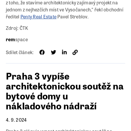
z toho, že stavíme architektonicky zajímavý projekt na
jednom z nejhezčích míst ve Vysočanech,” řekl obchodní
ředitel
Penty Real Estate
Pavel Streblov.
Zdroj: ČTK
rem
space
Sdílet článek:
Praha 3 vypíše
architektonickou soutěž na
bytové domy u
nákladového nádraží
4. 9. 2024