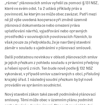
„rámec“ plánovacích smluv vyřešil za pomoci § 131 NSZ,
které ve svém odst. 1 a 2 udává příklady práv a
povinností, ke kterým se může obec zavázat. Patří mezi
ně již výše uvedená kooperace při změně územně
plánovací dokumentace nebo omezení práva
uplatňování návrhů, vyjadřování nebo opravných
prostředků v souvisejících povolovacích řízeních, to
však pouze za předpokladu, že je navržený stavební
záměr v souladu s ujednáními v plánovací smlouvě.
Další podstatnou novinkou v oblasti plánovacích smluv
je jejich přezkum z pohledu souladu s právními předpisy
a řešení sporů z nich. Ten bude nově podle § 132 NSZ
vykonávat, v případě smluv uzavíraných s obcí, příslušný
krajský úřad. I následný soudní přezkum by byl nově
prováděn ve správním soudnictví.
Nový stavební zákon také zavedl podmíněné plánovací
smlouvy. Těmi může obec v územním plánu podmínit