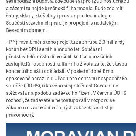
šestipodlažní budova, kde bude sál pro 1200 posluchačů
a zázemí tu najde brněnská filharmonie. Bude zde mít
šatny, sklady, zkušebny i prostor pro technologie.
Součástí stavebních prací je propojení s nedalekým
Besedním domem.
– Příprava brněnského projektu za zhruba 2,3 miliardy
korun bez DPH se táhla mnoho let. Současní
představitelé města dříve čelili kritice opozičních
zastupitelů i osobností kulturního života za to, že stavbu
koncertního sálu odkládali. V poslední době Brno
opakovaně narazilo u Úřadu pro ochranu hospodářské
soutěže (ÚOHS), u kterého si společnost Gardenline
stěžovala na podobu zadávacího řízení. V červnu ÚOHS
rozhodl, že zadavatelé nepostupovali v rozporu se
zákonem o zadávání veřejných zakázek, verdikt je
pravomocný.