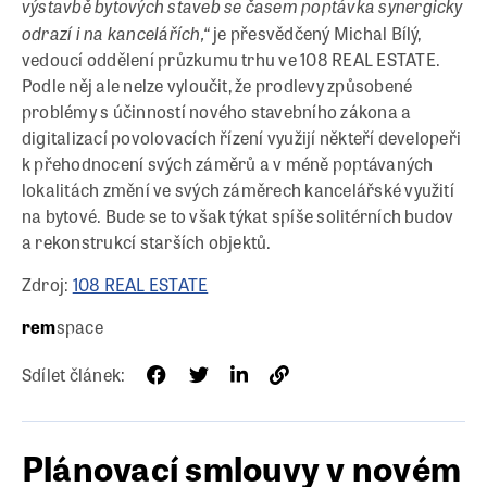
výstavbě bytových staveb se časem poptávka synergicky
odrazí i na kancelářích,“
je přesvědčený Michal Bílý,
vedoucí oddělení průzkumu trhu ve 108 REAL ESTATE.
Podle něj ale nelze vyloučit, že prodlevy způsobené
problémy s účinností nového stavebního zákona a
digitalizací povolovacích řízení využijí někteří developeři
k přehodnocení svých záměrů a v méně poptávaných
lokalitách změní ve svých záměrech kancelářské využití
na bytové. Bude se to však týkat spíše solitérních budov
a rekonstrukcí starších objektů.
Zdroj:
108 REAL ESTATE
rem
space
Sdílet článek:
Plánovací smlouvy v novém