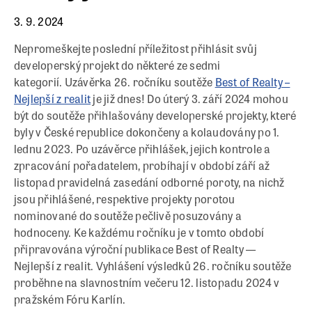
3. 9. 2024
Nepromeškejte poslední příležitost přihlásit svůj
developerský projekt do některé ze sedmi
kategorií. Uzávěrka 26. ročníku soutěže
Best of Realty –
Nejlepší z realit
je již dnes! Do úterý 3. září 2024 mohou
být do soutěže přihlašovány developerské projekty, které
byly v České republice dokončeny a kolaudovány po 1.
lednu 2023. Po uzávěrce přihlášek, jejich kontrole a
zpracování pořadatelem, probíhají v období září až
listopad pravidelná zasedání odborné poroty, na nichž
jsou přihlášené, respektive projekty porotou
nominované do soutěže pečlivě posuzovány a
hodnoceny. Ke každému ročníku je v tomto období
připravována výroční publikace Best of Realty —
Nejlepší z realit. Vyhlášení výsledků 26. ročníku soutěže
proběhne na slavnostním večeru 12. listopadu 2024 v
pražském Fóru Karlín.