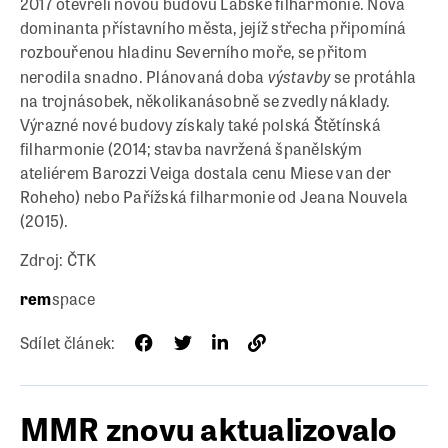
2017 otevřeli novou budovu Labské filharmonie. Nová
dominanta přístavního města, jejíž střecha připomíná
rozbouřenou hladinu Severního moře, se přitom
výstavby
nerodila snadno. Plánovaná doba
se protáhla
na trojnásobek, několikanásobně se zvedly náklady.
Výrazné nové budovy získaly také polská Štětínská
filharmonie (2014; stavba navržená španělským
ateliérem Barozzi Veiga dostala cenu Miese van der
Roheho) nebo Pařížská filharmonie od Jeana Nouvela
(2015).
Zdroj: ČTK
rem
space
Sdílet článek:
MMR znovu aktualizovalo