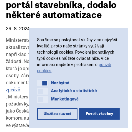
portál stavebníka, dodalo
některé automatizace
29. 8. 2024
Snažíme se poskytovat služby v co nejvyšší
Ministerstvo pro místní rozvoj (MMR) znovu
kvalitě, proto naše stránky využívají
aktualizovalo funkce v portálu stavebníka. Doplnilo
technologii cookies. Povolení jednotlivých
například některé prvky automaticky vyplňující části
typů cookies můžete ovládat níže. Více
žádostí. Nově bude moci také například zadat osobu,
informací najdete v prohlášení o
použití
která je oprávněna jednat jménem fyzické podnikající
cookies
.
osoby. Zároveň se zvýšil datový limit pro nahrávání
Nezbytné
dokumentace. MMR o tom dnes informovalo v
tiskové
Nezbytné
zprávě
Analytické a statistické
Analytické a statistické
. Ministerstvo posledními úpravami odpovídá na
Marketingové
Marketingové
požadavky, které na portál vznesly profesní organizace
jako Česká komora architektů (ČKA) nebo Česká
Uložit nastavení
Povolit všechny
komora autorizovaných inženýrů a techniků činných
výstavbě
ve
(ČKAIT).