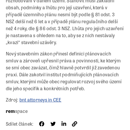
rozhodování v daném území. Stanovit musí základní
obsah, podmínky a lhůtu pro její uzavření, která v
případě územního plánu nesmí být podle § 81 odst. 3
NSZ delší než 6 let a v případě plánu regulačního delší
než 4 roky, dle § 86 odst. 3 NSZ. Lhůta pro jejich uzavření
je nastavena s ohledem na to, aby se z nich nestávaly
„kvazi“ stavební uzávěry.
Nový stavebním zákon přinesl definici plánovacích
smluv a zároveň upřesnil práva a povinnosti, ke kterým
se smí obec zavázat, čímž hlavně potvrdil již zavedenou
praxi. Dále zakotvil institut podmiňujících plánovacích
smluv, kterými může obec regulovat rozvoj svého území
dle jeho specifik a konkrétních potřeb.
Zdroj:
bnt attorneys in CEE
rem
space
Sdílet článek: