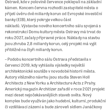
Ostravě, kde v polovině července poklepali na základní
kámen. Koncem června rozhodli zastupitelé města o
přijetí úvěru dvě miliardy korun od Evropské investiční
banky (EIB), který pokryje velkou část
Výstavba
nákladů.
nového koncertního sálu spojená s
rekonstrukcí Domu kultury města Ostravy má trvat do
roku 2027, začaly přípravné práce. Náklady na stavbu
jsou zhruba 2,8 miliardy korun, celý projekt má vyjít
přibližně na čtyři miliardy korun.
– Podobu koncertního sálu Ostrava představila v
červenci 2019, kdy vyhlásila výsledky největší
architektonické soutěže v novodobé historii města.
Autory vítězného návrhu jsou studia Steven Holl
Architects z New Yorku a Architecture Acts z Prahy.
Americký magazín Architizer zařadil v roce 2021 projekt
mezi deset nejočekávanějších staveb světa. Nový
komplex bude využíván jako hudební, kulturní, produkční
či vzdělávací zázemí a bude zároveň sídlem Janáčkovy