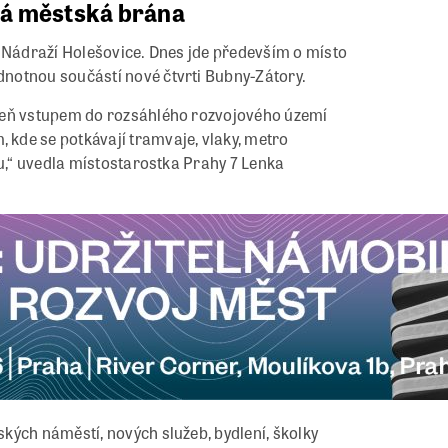
vá městská brána
e Nádraží Holešovice. Dnes jde především o místo
notnou součástí nové čtvrti Bubny-Zátory.
oveň vstupem do rozsáhlého rozvojového území
kde se potkávají tramvaje, vlaky, metro
ou,“ uvedla místostarostka Prahy 7 Lenka
kých náměstí, nových služeb, bydlení, školky