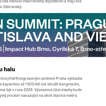
lidé nemusí trávit hodiny dojížděním a mají vše
am Zábranský.
u halu
i začne před Kongresovým centrem Praha výstavba
s kapacitou až 1 500 lidí má sloužit kongresům,
 má být v roce 2028. Významná část stavby bude
pný prostor navazující na okolí stanice metra.