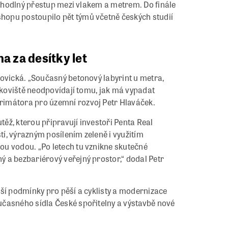
 pohodlný přestup mezi vlakem a metrem. Do finále
opu postoupilo pět týmů včetně českých studií
 za desítky let
jovická. „Současný betonový labyrint u metra,
arkoviště neodpovídají tomu, jak má vypadat
rimátora pro územní rozvoj Petr Hlaváček.
ěž, kterou připravují investoři Penta Real
í, výrazným posílením zeleně i využitím
u vodou. „Po letech tu vznikne skutečné
 a bezbariérový veřejný prostor,“ dodal Petr
ší podmínky pro pěší a cyklisty a modernizace
učasného sídla České spořitelny a výstavbě nové