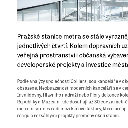
Pražské stanice metra se stále výrazněj
jednotlivých čtvrtí. Kolem dopravních uzl
veřejná prostranství i občanská vybaven
developerské projekty a investice města
Podle analýzy společnosti Colliers jsou kanceláře v ok
obsazené. Neobsazenost moderních kanceláří se v cent
Invalidovny, Hlavního nádraží nebo Flory dokonce kole
Republiky a Muzeum, kde dosahují až 30 eur za metr 
metrem se dnes řadí mezi klíčové faktory, které určují 
reaguje rozsáhlými projekty proměny okolí stanic.