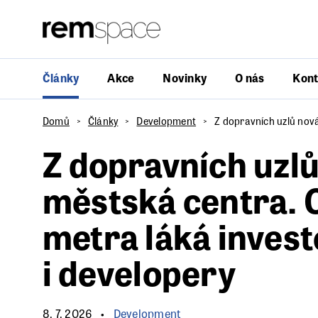
Články
Akce
Novinky
O nás
Kont
Domů
Články
Development
Z dopravních uzlů nová
Z dopravních uzl
městská centra. O
metra láká inves
i developery
8. 7. 2026
Development