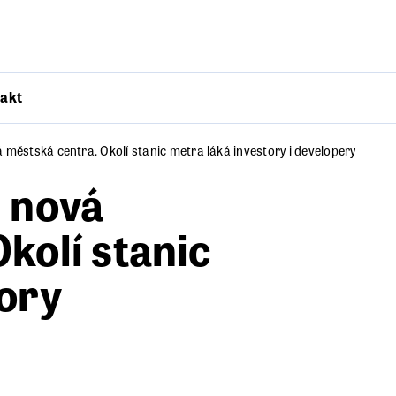
akt
 městská centra. Okolí stanic metra láká investory i developery
ů nová
kolí stanic
tory