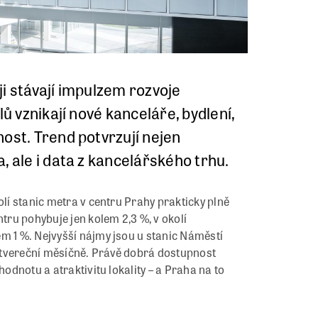
i stávají impulzem rozvoje
ů vznikají nové kanceláře, bydlení,
ost. Trend potvrzují nejen
, ale i data z kancelářského trhu.
olí stanic metra v centru Prahy prakticky plně
ru pohybuje jen kolem 2,3 %, v okolí
m 1 %. Nejvyšší nájmy jsou u stanic Náměstí
čtvereční měsíčně. Právě dobrá dostupnost
hodnotu a atraktivitu lokality – a Praha na to