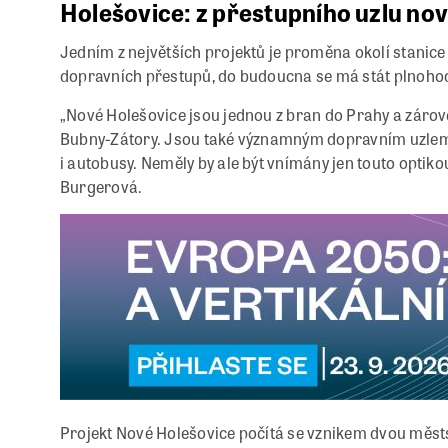
Holešovice: z přestupního uzlu no
Jedním z největších projektů je proměna okolí stanic
dopravních přestupů, do budoucna se má stát plnohod
„Nové Holešovice jsou jednou z bran do Prahy a zár
Bubny-Zátory. Jsou také významným dopravním uzlem, 
i autobusy. Neměly by ale být vnímány jen touto optik
Burgerová.
Projekt Nové Holešovice počítá se vznikem dvou městs