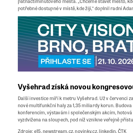
patnáctiminutového města. „Chceme stavět město, kde 
potřebné dostupné v místě, kde žijí,“ doplnil radní Ad
Vyšehrad získá novou kongresovo
Další investice míří k metru Vyšehrad. Už v červenc
nové multifunkční haly za 1,35 miliardy korun. Budova 
konferencím, výstavám i společenským akcím, hotová
vyzdvižena na sloupech, pod níž vznikne veřejně přístu
Zdroje: e15, newstream.cz, novinky.cz, linkedin, ČTK