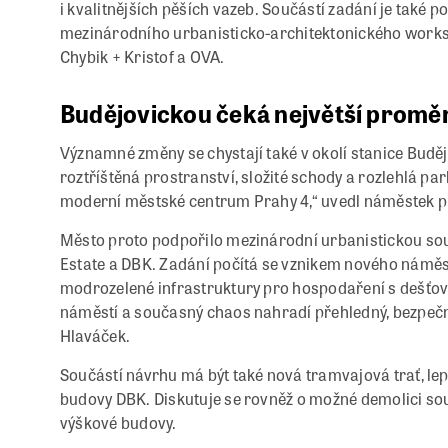
i kvalitnějších pěších vazeb. Součástí zadání je také
mezinárodního urbanisticko-architektonického worksh
Chybik + Kristof a OVA.
Budějovickou čeká největší proměna
Významné změny se chystají také v okolí stanice Budě
roztříštěná prostranství, složité schody a rozlehlá p
moderní městské centrum Prahy 4,“ uvedl náměstek p
Město proto podpořilo mezinárodní urbanistickou sout
Estate a DBK. Zadání počítá se vznikem nového náměst
modrozelené infrastruktury pro hospodaření s dešťovo
náměstí a současný chaos nahradí přehledný, bezpečný
Hlaváček.
Součástí návrhu má být také nová tramvajová trať, lep
budovy DBK. Diskutuje se rovněž o možné demolici so
výškové budovy.