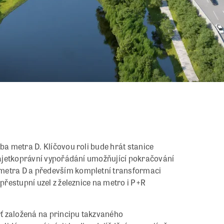
ba metra D. Klíčovou roli bude hrát stanice
 majetkoprávní vypořádání umožňující pokračování
 metra D a především kompletní transformaci
 přestupní uzel z železnice na metro i P+R
ť založená na principu takzvaného