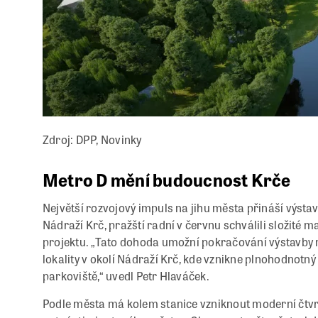
Zdroj: DPP, Novinky
Metro D mění budoucnost Krče
Největší rozvojový impuls na jihu města přináší výstav
Nádraží Krč, pražští radní v červnu schválili složité
projektu. „Tato dohoda umožní pokračování výstavby
lokality v okolí Nádraží Krč, kde vznikne plnohodnotný
parkoviště,“ uvedl Petr Hlaváček.
Podle města má kolem stanice vzniknout moderní čtvr