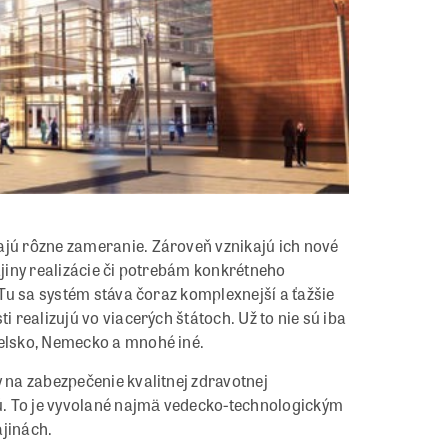
ajú rôzne zameranie. Zároveň vznikajú ich nové
ajiny realizácie či potrebám konkrétneho
. Tu sa systém stáva čoraz komplexnejší a ťažšie
i realizujú vo viacerých štátoch. Už to nie sú iba
ielsko, Nemecko a mnohé iné.
y na zabezpečenie kvalitnej zdravotnej
jú. To je vyvolané najmä vedecko-technologickým
ajinách.