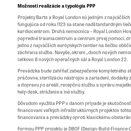
Možnosti realizácie a typológia PPP
Projekty Barts a Royal London sú jedným z najväčšíc
fungujúca od roku 1123 sa stane nadštandardným lieč
kardiocentrom. Druhá nemocnica – Royal London Hosp
popredné traumacentrum a centrum prvej pomoci, dr
jedno z najväčších európskych centier na liečbu obličie
záchrana služba. Navyše, okrem „dvoch nových nemocn
celkovo 8 nových operačných sál a Royal London 22.
Prevádzka bude zahŕňať zabezpečenie kompletného str
práčovne, sterilizáciu nástrojov a zariadení, dodávk
a dopravu po areáli, recepčnú službu a správu majet
help desk, stráženie a iné služby.
Dôvodom využitia PPP v danom prípade je skutočnosť, 
financovaní veľkých infraštruktúrnych projektov tohto
financovania a prevádzky oproti klasickému obstaráv
Formou PPP projektu je DBOF (Design-Build-Finance-