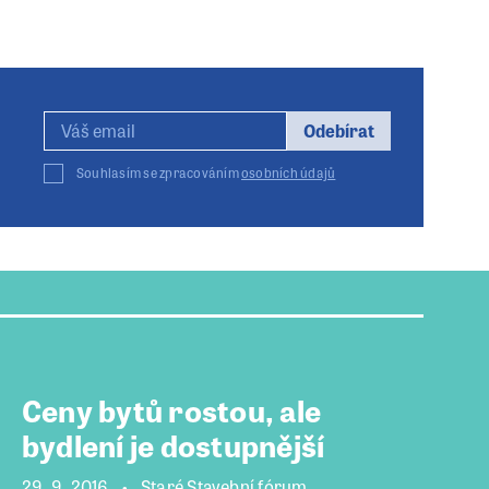
Odebírat
Souhlasím se zpracováním
osobních údajů
Ceny bytů rostou, ale
bydlení je dostupnější
29. 9. 2016
Staré Stavební fórum