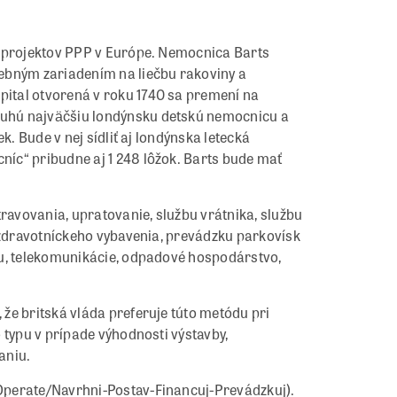
h projektov PPP v Európe. Nemocnica Barts
ebným zariadením na liečbu rakoviny a
ital otvorená v roku 1740 sa premení na
uhú najväčšiu londýnsku detskú nemocnicu a
k. Bude v nej sídliť aj londýnska letecká
íc“ pribudne aj 1 248 lôžok. Barts bude mať
avovania, upratovanie, službu vrátnika, službu
y zdravotníckeho vybavenia, prevádzku parkovísk
ku, telekomunikácie, odpadové hospodárstvo,
že britská vláda preferuje túto metódu pri
 typu v prípade výhodnosti výstavby,
aniu.
Operate/Navrhni-Postav-Financuj-Prevádzkuj).