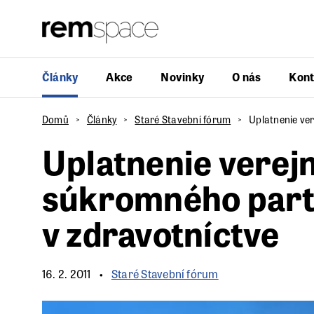
Články
Akce
Novinky
O nás
Kont
Domů
Články
Staré Stavební fórum
Uplatnenie ve
Uplatnenie verej
súkromného part
v zdravotníctve
16. 2. 2011
Staré Stavební fórum