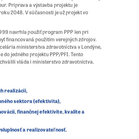
ur. Príprava a výstavba projektu je
oku 2048. V súčasnosti je už projekt vo
1999 navrhla použiť program PPP len pri
ť financovaná použitím verejných zdrojov.
celária ministerstva zdravotníctva v Londýne,
ce do jedného projektu PPP/PFI. Tento
hválili vláda i ministerstvo zdravotníctva.
h realizácii,
ného sektora (efektivita),
ácií, finančnej efektivite, kvalite a
ysluplnosť a realizovateľnosť.