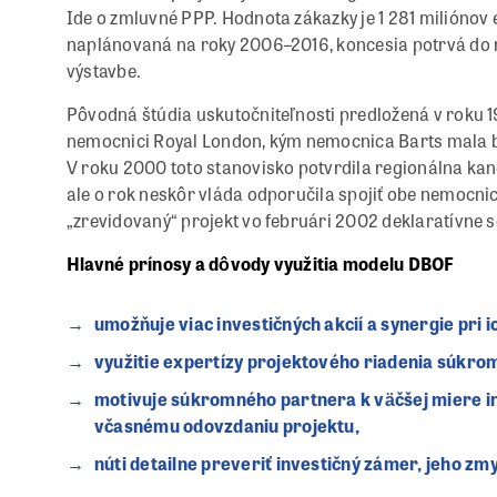
Ide o zmluvné PPP. Hodnota zákazky je 1 281 miliónov e
naplánovaná na roky 2006–2016, koncesia potrvá do r
výstavbe.
Pôvodná štúdia uskutočniteľnosti predložená v roku 
nemocnici Royal London, kým nemocnica Barts mala by
V roku 2000 toto stanovisko potvrdila regionálna kan
ale o rok neskôr vláda odporučila spojiť obe nemocni
„zrevidovaný“ projekt vo februári 2002 deklaratívne sc
Hlavné prínosy a dôvody využitia modelu DBOF
umožňuje viac investičných akcií a synergie pri ic
využitie expertízy projektového riadenia súkrom
motivuje súkromného partnera k väčšej miere inov
včasnému odovzdaniu projektu,
núti detailne preveriť investičný zámer, jeho zm