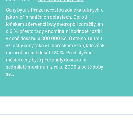
Ceny bytů v Praze nerostou zdaleka tak rychle
jako v příhraničních oblastech. Oproti
loňskému červenci byty metropoli zdražily jen
o 6 %, přesto tady v nominální hodnotě rozdíl
v ceně dosahuje 300 000 Kč. O stejnou sumu
vzrostly ceny také v Libereckém kraji, kde však
meziroční růst dosáhl 24 %. Před čtyřmi
měsíci ceny bytů překonaly dosavadní
sedmileté maximum z roku 2009 a od té doby
se…