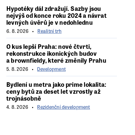
Hypotéky dál zdražují. Sazby jsou
nejvýš od konce roku 2024 a návrat
levných úvěrů je v nedohlednu
6. 8. 2026
Realitní trh
O kus lepší Praha: nové čtvrti,
rekonstrukce ikonických budov
a brownfieldy, které změnily Prahu
5. 8. 2026
Development
Bydlení u metra jako prime lokalita:
ceny bytů za deset let vzrostly až
trojnásobně
4. 8. 2026
Rezidenční development