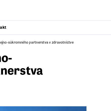
akt
rejno-súkromného partnerstva v zdravotníctve
no-
nerstva