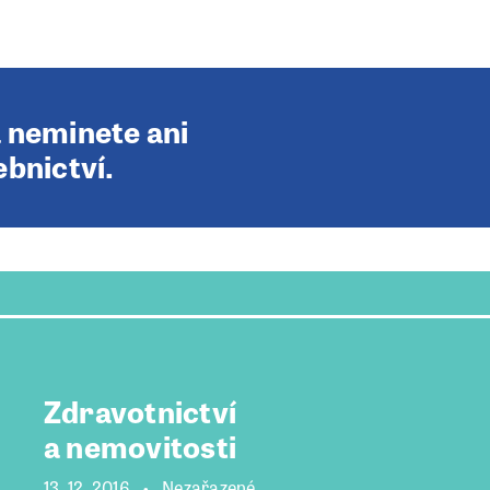
a neminete ani
ebnictví.
Zdravotnictví
a nemovitosti
13. 12. 2016
Nezařazené