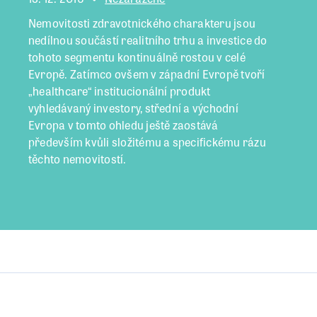
Nemovitosti zdravotnického charakteru jsou
nedílnou součástí realitního trhu a investice do
tohoto segmentu kontinuálně rostou v celé
Evropě. Zatímco ovšem v západní Evropě tvoří
„healthcare“ institucionální produkt
vyhledávaný investory, střední a východní
Evropa v tomto ohledu ještě zaostává
především kvůli složitému a specifickému rázu
těchto nemovitostí.