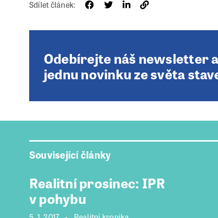
Sdílet článek:
Odebírejte náš newsletter 
jednu novinku ze světa stav
Související články
Realitní prosinec: IPR
v pohybu
5. 1. 2017
Realitní kronika