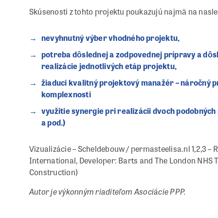
Skúsenosti z tohto projektu poukazujú najmä na nasle
nevyhnutný výber vhodného projektu,
potreba dôslednej a zodpovednej prípravy a d
realizácie jednotlivých etáp projektu,
žiaduci kvalitný projektový manažér – náročný 
komplexnosti
využitie synergie pri realizácii dvoch podobných 
a pod.)
Vizualizácie – Scheldebouw / permasteelisa.nl 1,2,3 –
International, Developer: Barts and The London NHS T
Construction)
Autor je výkonným riaditeľom Asociácie PPP.