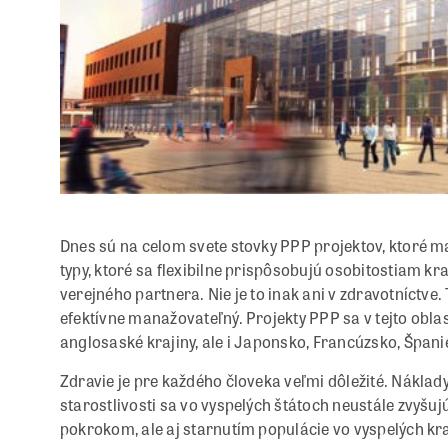
Dnes sú na celom svete stovky PPP projektov, ktoré m
typy, ktoré sa flexibilne prispôsobujú osobitostiam kr
verejného partnera. Nie je to inak ani v zdravotníctve
efektívne manažovateľný. Projekty PPP sa v tejto oblast
anglosaské krajiny, ale i Japonsko, Francúzsko, Špan
Zdravie je pre každého človeka veľmi dôležité. Náklad
starostlivosti sa vo vyspelých štátoch neustále zvyšu
pokrokom, ale aj starnutím populácie vo vyspelých kr