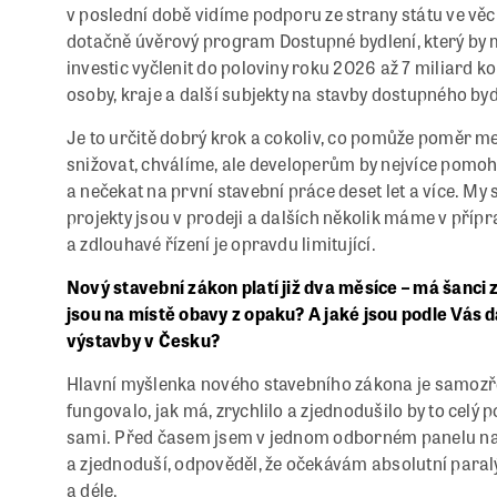
v poslední době vidíme podporu ze strany státu ve věc
dotačně úvěrový program Dostupné bydlení, který by 
investic vyčlenit do poloviny roku 2026 až 7 miliard 
osoby, kraje a další subjekty na stavby dostupného byd
Je to určitě dobrý krok a cokoliv, co pomůže poměr m
snižovat, chválíme, ale developerům by nejvíce pomohlo
a nečekat na první stavební práce deset let a více. M
projekty jsou v prodeji a dalších několik máme v přípra
a zdlouhavé řízení je opravdu limitující.
Nový stavební zákon platí již dva měsíce – má šanci 
jsou na místě obavy z opaku? A jaké jsou podle Vás d
výstavby v Česku?
Hlavní myšlenka nového stavebního zákona je samozřej
fungovalo, jak má, zrychlilo a zjednodušilo by to celý p
sami. Před časem jsem v jednom odborném panelu na otáz
a zjednoduší, odpověděl, že očekávám absolutní paral
a déle.