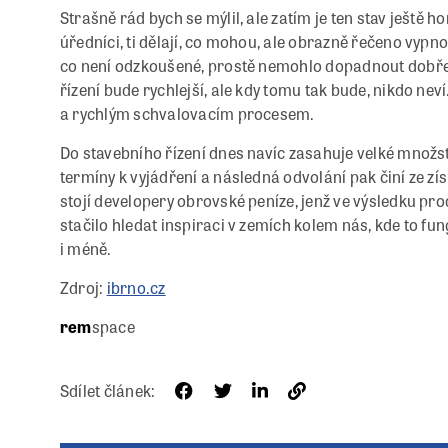
Strašně rád bych se mýlil, ale zatím je ten stav ještě h
úředníci, ti dělají, co mohou, ale obrazně řečeno vypn
co není odzkoušené, prostě nemohlo dopadnout dobře.
řízení bude rychlejší, ale kdy tomu tak bude, nikdo neví.
a rychlým schvalovacím procesem.
Do stavebního řízení dnes navíc zasahuje velké množs
termíny k vyjádření a následná odvolání pak činí ze z
stojí developery obrovské peníze, jenž ve výsledku pro
stačilo hledat inspiraci v zemích kolem nás, kde to fun
i méně.
Zdroj:
ibrno.cz
rem
space
Sdílet článek: