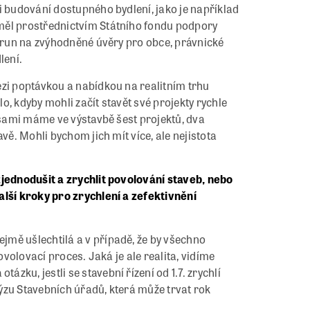
i budování dostupného bydlení, jako je například
měl prostřednictvím Státního fondu podpory
korun na zvýhodněné úvěry pro obce, právnické
lení.
ezi poptávkou a nabídkou na realitním trhu
, kdyby mohli začít stavět své projekty rychle
y sami máme ve výstavbě šest projektů, dva
vě. Mohli bychom jich mít více, ale nejistota
zjednodušit a zrychlit povolování staveb, nebo
alší kroky pro zrychlení a zefektivnění
mě ušlechtilá a v případě, že by všechno
ovolovací proces. Jaká je ale realita, vidíme
ku, jestli se stavební řízení od 1.7. zrychlí
ýzu Stavebních úřadů, která může trvat rok