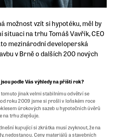
á možnost vzít si hypotéku, měl by
ní situaci na trhu Tomáš Vavřík, CEO
Tato mezinárodní developerská
tavbu v Brně o dalších 200 nových
 jsou podle Vás výhledy na příští rok?
ni tomuto jinak velmi stabilnímu odvětví se
od roku 2009 jsme si prošli v loňském roce
 poklesem úrokových sazeb u hypotečních úvěrů
 na trhu zlepšuje.
dnešní kupující si zkrátka musí zvyknout, že na
dy, nedostanou. Ceny materiálů a stavebních