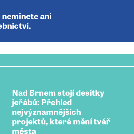
a neminete ani
ebnictví.
Nad Brnem stojí desítky
jeřábů: Přehled
nejvýznamnějších
projektů, které mění tvář
města