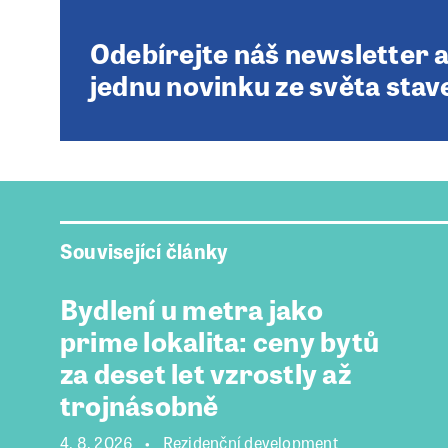
Odebírejte náš newsletter 
jednu novinku ze světa stav
Související články
Bydlení u metra jako
prime lokalita: ceny bytů
za deset let vzrostly až
trojnásobně
4. 8. 2026
Rezidenční development