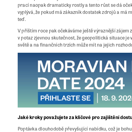
prací naopak dramaticky rostly a tento růst se dá oček
vyplývá, že pokud má zákazník dostatek zdrojů a má mo
teď.
V příštím roce pak očekáváme ještě výraznější zájem 
v potaz zjevnou skutečnost, že geopolitická situace je 
světě a na finančních trzích může mít na jejich rozhod
Jaké kroky považujete za klíčové pro zajištění dost
Poptávka dlouhodobě převyšující nabídku, což je bo