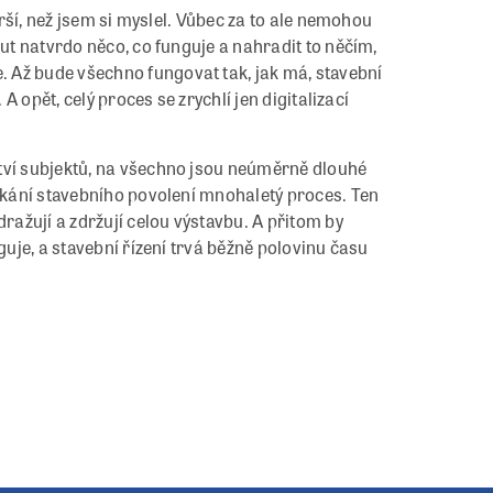
orší, než jsem si myslel. Vůbec za to ale nemohou
out natvrdo něco, co funguje a nahradit to něčím,
 Až bude všechno fungovat tak, jak má, stavební
 A opět, celý proces se zrychlí jen digitalizací
tví subjektů, na všechno jsou neúměrně dlouhé
ískání stavebního povolení mnohaletý proces. Ten
dražují a zdržují celou výstavbu. A přitom by
guje, a stavební řízení trvá běžně polovinu času