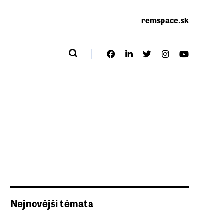
remspace.sk
Nejnovější témata