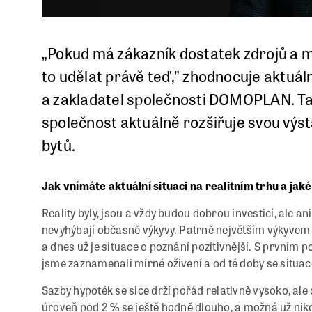
„Pokud má zákazník dostatek zdrojů a m
to udělat právě teď,” zhodnocuje aktuál
a zakladatel společnosti
DOMOPLAN
. 
společnost aktuálně rozšiřuje svou výs
bytů.
Jak vnímáte aktuální situaci na realitním trhu a jaké
Reality byly, jsou a vždy budou dobrou investicí, ale a
nevyhýbají občasně výkyvy. Patrně největším výkyvem 
a dnes už je situace o poznání pozitivnější. S prvním
jsme zaznamenali mírné oživení a od té doby se situace
Sazby hypoték se sice drží pořád relativně vysoko, ale 
úroveň pod 2 % se ještě hodně dlouho, a možná už nik