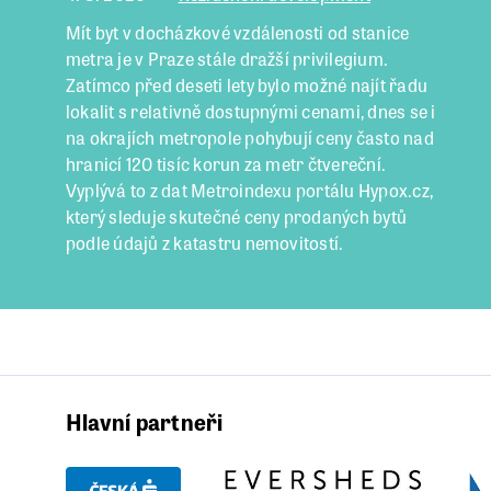
Mít byt v docházkové vzdálenosti od stanice
metra je v Praze stále dražší privilegium.
Zatímco před deseti lety bylo možné najít řadu
lokalit s relativně dostupnými cenami, dnes se i
na okrajích metropole pohybují ceny často nad
hranicí 120 tisíc korun za metr čtvereční.
Vyplývá to z dat Metroindexu portálu Hypox.cz,
který sleduje skutečné ceny prodaných bytů
podle údajů z katastru nemovitostí.
Hlavní partneři