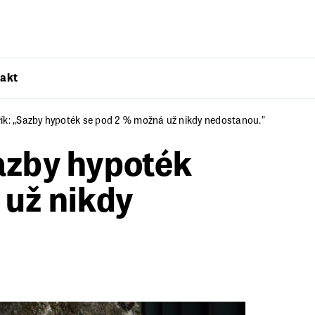
akt
k: „Sazby hypoték se pod 2 % možná už nikdy nedostanou.”
azby hypoték
 už nikdy