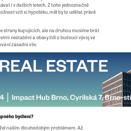
ávat i v dalších letech. Z toho jednoznačně
žnost vzít si hypotéku, měl by to udělat právě
ze strany kupujících, ale na druhou musíme brát
velmi nestabilní a obavy lidí o budoucí vývoj ve
ování zásadní vliv.
upného bydlení?
hužel naším dlouhodobým problémem. Až