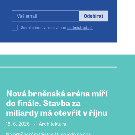
Odebírat
Souhlasím se zpracováním
osobních údajů
Nová brněnská aréna míří
do finále. Stavba za
miliardy má otevřít v říjnu
18. 6. 2026
Architektura
Na brněnském Výstavišti se jede na čas.