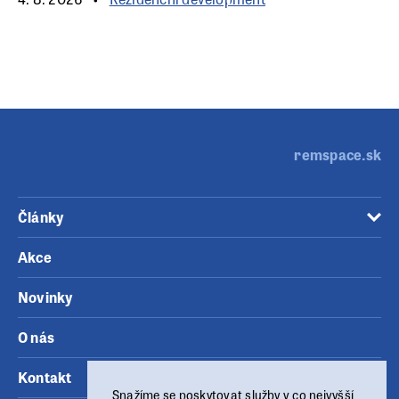
remspace.sk
Články
Akce
Novinky
O nás
Kontakt
Snažíme se poskytovat služby v co nejvyšší