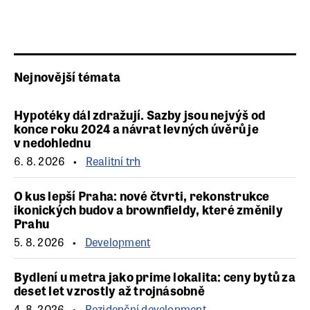
Nejnovější témata
Hypotéky dál zdražují. Sazby jsou nejvýš od
konce roku 2024 a návrat levných úvěrů je
v nedohlednu
6. 8. 2026
Realitní trh
O kus lepší Praha: nové čtvrti, rekonstrukce
ikonických budov a brownfieldy, které změnily
Prahu
5. 8. 2026
Development
Bydlení u metra jako prime lokalita: ceny bytů za
deset let vzrostly až trojnásobně
4. 8. 2026
Rezidenční development