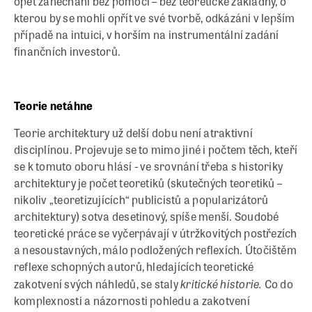
opět zanecháni bez pomoci – bez teoretické základny, o
kterou by se mohli opřít ve své tvorbě, odkázáni v lepším
případě na intuici, v horším na instrumentální zadání
finančních investorů.
Teorie netáhne
Teorie architektury už delší dobu není atraktivní
disciplínou. Projevuje se to mimo jiné i počtem těch, kteří
se k tomuto oboru hlásí - ve srovnání třeba s historiky
architektury je počet teoretiků (skutečných teoretiků –
nikoliv „teoretizujících“ publicistů a popularizátorů
architektury) sotva desetinový, spíše menší. Soudobé
teoretické práce se vyčerpávají v útržkovitých postřezích
a nesoustavných, málo podložených reflexích. Útočištěm
reflexe schopných autorů, hledajících teoretické
kritické historie.
zakotvení svých náhledů, se staly
Co do
komplexnosti a názornosti pohledu a zakotvení