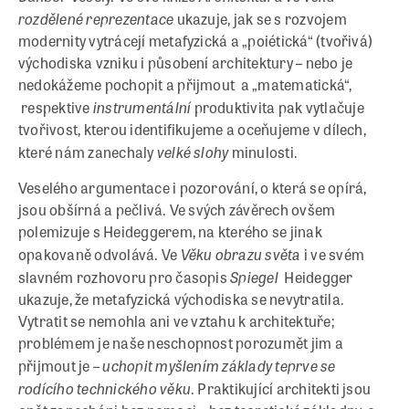
rozdělené reprezentace
ukazuje, jak se s rozvojem
modernity vytrácejí metafyzická a „poiétická“ (tvořivá)
východiska vzniku i působení architektury – nebo je
nedokážeme pochopit a přijmout a „matematická“,
instrumentální
respektive
produktivita pak vytlačuje
tvořivost, kterou identifikujeme a oceňujeme v dílech,
velké slohy
které nám zanechaly
minulosti.
Veselého argumentace i pozorování, o která se opírá,
jsou obšírná a pečlivá. Ve svých závěrech ovšem
polemizuje s Heideggerem, na kterého se jinak
Věku obrazu světa
opakovaně odvolává. Ve
i ve svém
Spiegel
slavném rozhovoru pro časopis
Heidegger
ukazuje, že metafyzická východiska se nevytratila.
Vytratit se nemohla ani ve vztahu k architektuře;
problémem je naše neschopnost porozumět jim a
uchopit myšlením základy teprve se
přijmout je –
rodícího technického věku
. Praktikující architekti jsou