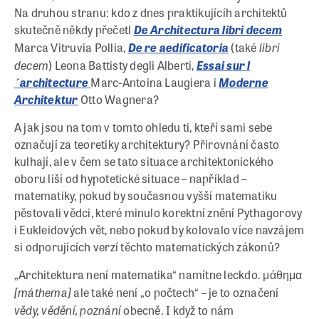
Na druhou stranu: kdo z dnes praktikujícíh architektů
skutečně někdy přečetl
De Architectura libri decem
libri
Marca Vitruvia Pollia,
De re aedificatoria
(také
decem
) Leona Battisty degli Alberti,
Essai sur l
´architecture
Marc-Antoina Laugiera i
Moderne
Architektur
Otto Wagnera?
A jak jsou na tom v tomto ohledu ti, kteří sami sebe
označují za teoretiky architektury? Přirovnání často
kulhají, ale v čem se tato situace architektonického
oboru liší od hypotetické situace – například –
matematiky, pokud by současnou vyšší matematiku
pěstovali vědci, které minulo korektní znění Pythagorovy
i Eukleidových vět, nebo pokud by kolovalo více navzájem
si odporujících verzí těchto matematických zákonů?
„Architektura není matematika“ namítne leckdo. μάθημα
[
máthema
]
ale také není „o počtech“ – je to označení
vědy, vědění, poznání
obecně. I když to nám