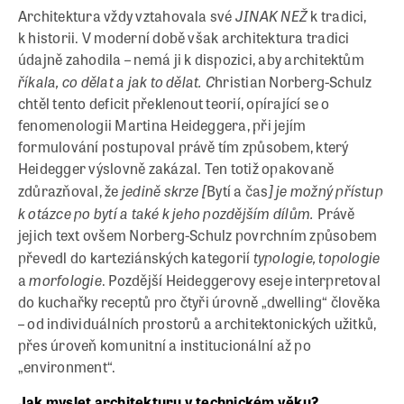
JINAK NEŽ
Architektura vždy vztahovala své
k tradici,
k historii. V moderní době však architektura tradici
údajně zahodila – nemá ji k dispozici, aby architektům
říkala, co dělat a jak to dělat. C
hristian Norberg-Schulz
chtěl tento deficit překlenout teorií, opírající se o
fenomenologii Martina Heideggera, při jejím
formulování postupoval právě tím způsobem, který
Heidegger výslovně zakázal. Ten totiž opakovaně
jedině skrze [
] je možný přístup
zdůrazňoval, že
Bytí a čas
k otázce po bytí a také k jeho pozdějším dílům.
Právě
jejich text ovšem Norberg-Schulz povrchním způsobem
typologie, topologie
převedl do karteziánských kategorií
morfologie
a
. Pozdější Heideggerovy eseje interpretoval
do kuchařky receptů pro čtyři úrovně „dwelling“ člověka
– od individuálních prostorů a architektonických užitků,
přes úroveň komunitní a institucionální až po
„environment“.
Jak myslet architekturu v technickém věku?