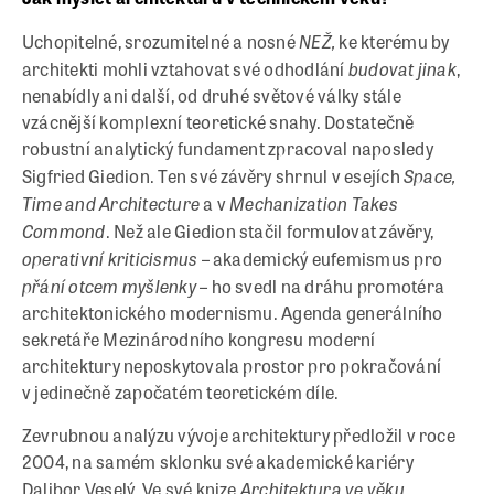
NEŽ,
Uchopitelné, srozumitelné a nosné
ke kterému by
budovat jinak
architekti mohli vztahovat své odhodlání
,
nenabídly ani další, od druhé světové války stále
vzácnější komplexní teoretické snahy. Dostatečně
robustní analytický fundament zpracoval naposledy
Space,
Sigfried Giedion. Ten své závěry shrnul v esejích
Time and Architecture
Mechanization Takes
a v
Commond
. Než ale Giedion stačil formulovat závěry,
operativní kriticismus
– akademický eufemismus pro
přání otcem myšlenky
– ho svedl na dráhu promotéra
architektonického modernismu. Agenda generálního
sekretáře Mezinárodního kongresu moderní
architektury neposkytovala prostor pro pokračování
v jedinečně započatém teoretickém díle.
Zevrubnou analýzu vývoje architektury předložil v roce
2004, na samém sklonku své akademické kariéry
Architektura ve věku
Dalibor Veselý. Ve své knize