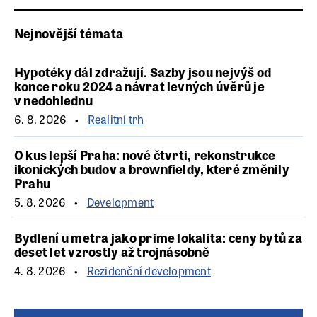
Nejnovější témata
Hypotéky dál zdražují. Sazby jsou nejvýš od
konce roku 2024 a návrat levných úvěrů je
v nedohlednu
6. 8. 2026
Realitní trh
O kus lepší Praha: nové čtvrti, rekonstrukce
ikonických budov a brownfieldy, které změnily
Prahu
5. 8. 2026
Development
Bydlení u metra jako prime lokalita: ceny bytů za
deset let vzrostly až trojnásobně
4. 8. 2026
Rezidenční development