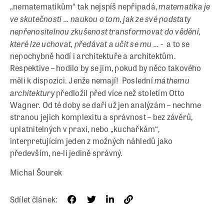
matematika je
„nematematikům“ tak nejspíš nepřipadá,
ve skutečnosti … naukou o tom, jak ze své podstaty
nepřenositelnou zkušenost transformovat do vědění,
které lze uchovat, předávat a učit se mu … -
a to se
nepochybně hodí i architektuře a architektům.
Respektive – hodilo by se jim, pokud by něco takového
máthemu
měli k dispozici. Jenže nemají! Poslední
architektury
předložil před více než stoletím Otto
Wagner. Od té doby se daří už jen analýzám – nechme
stranou jejich komplexitu a správnost – bez závěrů,
uplatnitelných v praxi, nebo „kuchařkám“,
interpretujícím jeden z možných náhledů jako
především, ne-li jedině správný.
Michal Šourek
Sdílet článek: