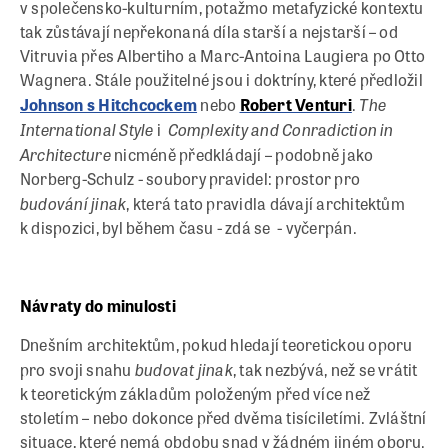
v společensko-kulturním, potažmo metafyzické kontextu
tak zůstávají nepřekonaná díla starší a nejstarší – od
Vitruvia přes Albertiho a Marc-Antoina Laugiera po Otto
Wagnera. Stále použitelné jsou i doktríny, které předložil
The
Johnson s Hitchcockem
nebo
Robert Venturi
.
International Style
Complexity and Conradiction in
i
Architecture
nicméně předkládají – podobně jako
Norberg-Schulz - soubory pravidel: prostor pro
budování jinak
, která tato pravidla dávají architektům
k dispozici, byl během času - zdá se - vyčerpán.
Návraty do minulosti
Dnešním architektům, pokud hledají teoretickou oporu
budovat jinak
pro svoji snahu
, tak nezbývá, než se vrátit
k teoretickým základům položeným před více než
stoletím – nebo dokonce před dvěma tisíciletími. Zvláštní
situace, které nemá obdobu snad v žádném jiném oboru.