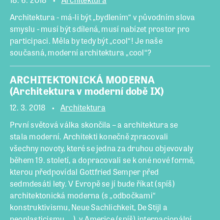
Architektura - má-li být „bydlením“ v původním slova
smyslu - musí být sdílená, musí nabízet prostor pro
participaci. Měla by tedy být „cool“! Je naše
současná, moderní architektura „cool“?
ARCHITEKTONICKÁ MODERNA
(Architektura v moderní době IX)
12. 3. 2018
Architektura
První světová válka skončila – a architektura se
stala moderní. Architekti konečně zpracovali
všechny novoty, které se jedna za druhou objevovaly
během 19. století, a dopracovali se k oné nové formě,
kterou předpovídal Gottfried Semper před
sedmdesáti lety. V Evropě se jí bude říkat (spíš)
architektonická moderna (s „odbočkami“
konstruktivismu, Neue Sachlichkeit, De Stijl a
neoplasticismu, …), v Americe (spíš) internacionální