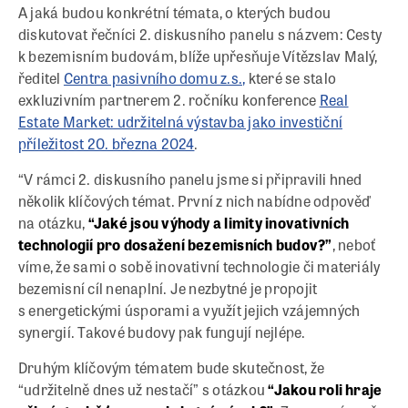
A jaká budou konkrétní témata, o kterých budou
diskutovat řečníci 2. diskusního panelu s názvem: Cesty
k bezemisním budovám, blíže upřesňuje Vítězslav Malý,
ředitel
Centra pasivního domu z.s.,
které se stalo
exkluzivním partnerem 2. ročníku konference
Real
Estate Market: udržitelná výstavba jako investiční
příležitost 20. března 2024
.
“V rámci 2. diskusního panelu jsme si připravili hned
několik klíčových témat. První z nich nabídne odpověď
na otázku,
“Jaké jsou výhody a limity inovativních
technologií pro dosažení bezemisních budov?”
, neboť
víme, že sami o sobě inovativní technologie či materiály
bezemisní cíl nenaplní. Je nezbytné je propojit
s energetickými úsporami a využít jejich vzájemných
synergií. Takové budovy pak fungují nejlépe.
Druhým klíčovým tématem bude skutečnost, že
“udržitelně dnes už nestačí” s otázkou
“Jakou roli hraje