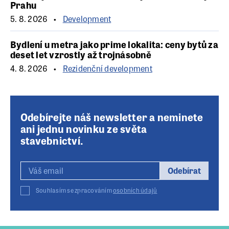
Prahu
5. 8. 2026
Development
Bydlení u metra jako prime lokalita: ceny bytů za
deset let vzrostly až trojnásobně
4. 8. 2026
Rezidenční development
Odebírejte náš newsletter a neminete
ani jednu novinku ze světa
stavebnictví.
Odebírat
Souhlasím se zpracováním
osobních údajů