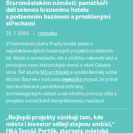
Staroměstském náměstí: památkáři
dali zelenou luxusnímu hotelu
s podzemním bazénem a prosklenými
střechami
22. 7. 2026
remtalks
V historickém jádru Prahy vzniká jeden z
nejočekávanějších hotelových projektů posledních
let. Nejde o novostavbu, ale o složitou rekonstrukci a
propojení osmi historických domů v okolí Celetné
ulice. Šéf studia
MS architekti
a vysokoškolský učitel
Michal Šourek v podcastu
rem
talks
popsal, že právě
tato kombinace památkové ochrany,
archeologických nálezů a náročného provozu dělá z
projektu mimořádně komplikovanou realizaci.
„Nejlepší projekty vznikají tam, kde
město i investor sdílejí stejnou ambici,“
říká Tomáš Portlík, starosta městské