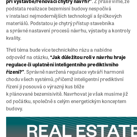
při výstavbě/renovaci chytrý návrh?”
. Z praxe víme, že
podstata realizace bezemisní budovy nespočívá
v instalaci nejmodernějších technologií a špičkových
materiálů. Podstatou je chytrý přístup stavebníka
a správné nastavení procesů návrhu, výstavby a kontroly
kvality.
Třetí téma bude více technického rázu a nabídne
odpověď na otázku,
“Jak důležitou roli v návrhu hraje
regulace či uplatnění inteligentního prediktivního
řízení?”
. Správně navržená regulace vytváří harmonii
chodu všech systémů, přičemž inteligentní prediktivní
řízení ji posouvá o výrazný kus blíže
k plánované bezemisivitě. Navrhovat je však musíme již
od počátku, společně s celým energetickým konceptem
budovy.