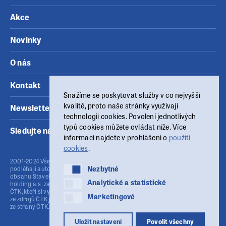
Akce
Novinky
O nás
Kontakt
Snažíme se poskytovat služby v co nejvyšší
kvalitě, proto naše stránky využívají
Newsletter
technologii cookies. Povolení jednotlivých
typů cookies můžete ovládat níže. Více
Sledujte nás
informací najdete v prohlášení o
použití
cookies
.
2001-2024 Všechny materiály zveřejněné na těchto www stránkách
Nezbytné
Nezbytné
podléhají autorskému zákonu (č.121/2000 Sb.). Publikování nebo šíření
obsahu Stavebního fóra je bez písemného souhlasu provozovatele MSG
Analytické a statistické
Analytické a statistické
holding a.s. zakázáno. Stavební fórum využívá agenturní zpravodajství
ČTK, kteří si vyhrazují veškerá práva. Publikování nebo další šíření obsahu
Marketingové
Marketingové
ze zdrojů ČTK je výslovně zakázáno bez předchozího písemného souhlasu
ze strany ČTK. ISSN: 1213-9785
Uložit nastavení
Povolit všechny