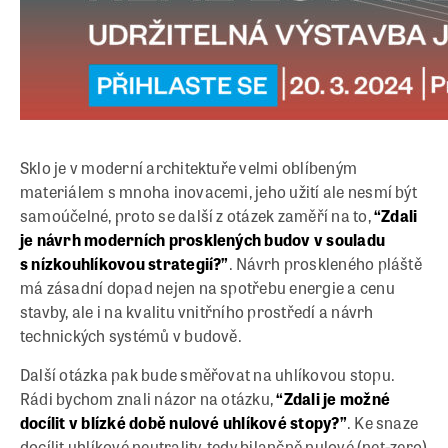
Sklo je v moderní architektuře velmi oblíbeným
materiálem s mnoha inovacemi, jeho užití ale nesmí být
samoúčelné, proto se další z otázek zaměří na to,
“Zdali
je návrh moderních prosklených budov v souladu
s nízkouhlíkovou strategií?”
. Návrh proskleného pláště
má zásadní dopad nejen na spotřebu energie a cenu
stavby, ale i na kvalitu vnitřního prostředí a návrh
technických systémů v budově.
Další otázka pak bude směřovat na uhlíkovou stopu.
Rádi bychom znali názor na otázku,
“Zdali je možné
docílit v blízké době nulové uhlíkové stopy?”
. Ke snaze
docílit uhlíkové neutrality, tedy bilančně nulové (net-zero)