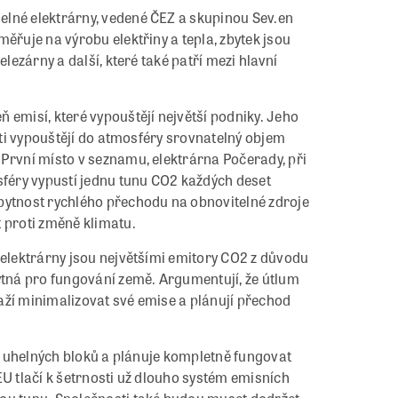
elné elektrárny, vedené ČEZ a skupinou Sev.en
ěřuje na výrobu elektřiny a tepla, zbytek jsou
elezárny a další, které také patří mezi hlavní
 emisí, které vypouštějí největší podniky. Jeho
enti vypouštějí do atmosféry srovnatelný objem
 První místo v seznamu, elektrárna Počerady, při
sféry vypustí jednu tunu CO2 každých deset
bytnost rychlého přechodu na obnovitelné zdroje
 proti změně klimatu.
 elektrárny jsou největšími emitory CO2 z důvodu
bytná pro fungování země. Argumentují, že útlum
snaží minimalizovat své emise a plánují přechod
ím uhelných bloků a plánuje kompletně fungovat
EU tlačí k šetrnosti už dlouho systém emisních