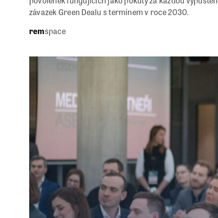
povolenek fungujících jako pokuty za každou vypuště
závazek Green Dealu s termínem v roce 2030.
rem
space