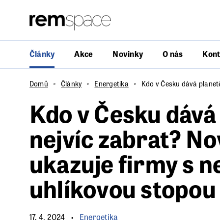
Články
Akce
Novinky
O nás
Kont
Domů
Články
Energetika
Kdo v Česku dává planetě
Kdo v Česku dává
nejvíc zabrat? No
ukazuje firmy s n
uhlíkovou stopou
17. 4. 2024
Energetika