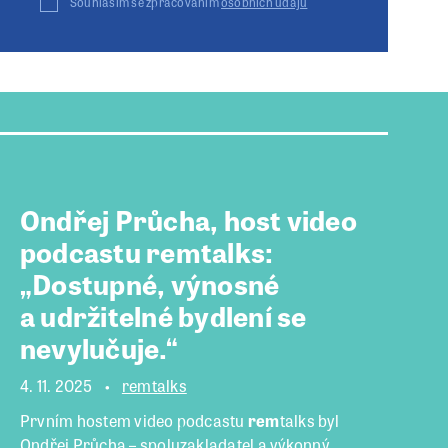
Souhlasím se zpracováním
osobních údajů
Ondřej Průcha, host video
podcastu remtalks:
„Dostupné, výnosné
a udržitelné bydlení se
nevylučuje.“
4. 11. 2025
remtalks
Prvním hostem video podcastu
rem
talks byl
Ondřej Průcha – spoluzakladatel a výkonný