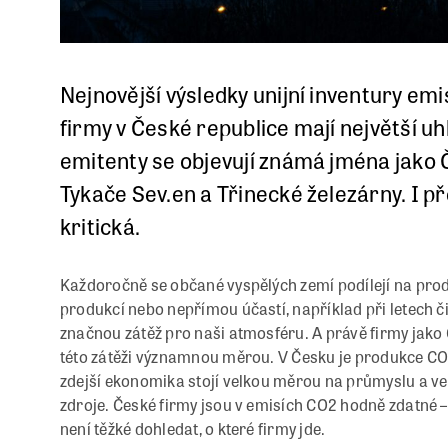
Nejnovější výsledky unijní inventury emi
firmy v České republice mají největší u
emitenty se objevují známá jména jako 
Tykače Sev.en a Třinecké železárny. I př
kritická.
Každoročně se občané vyspělých zemí podílejí na produ
produkcí nebo nepřímou účastí, například při letech
značnou zátěž pro naši atmosféru. A právě firmy jako Č
této zátěži významnou měrou. V Česku je produkce CO2
zdejší ekonomika stojí velkou měrou na průmyslu a ve v
zdroje. České firmy jsou v emisích CO2 hodně zdatné –
není těžké dohledat, o které firmy jde.