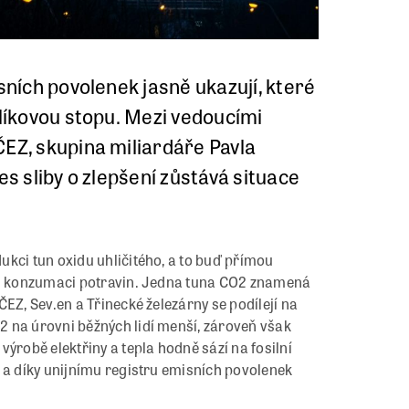
sních povolenek jasně ukazují, které
hlíkovou stopu. Mezi vedoucími
ČEZ, skupina miliardáře Pavla
es sliby o zlepšení zůstává situace
kci tun oxidu uhličitého, a to buď přímou
 či konzumaci potravin. Jedna tuna CO2 znamená
EZ, Sev.en a Třinecké železárny se podílejí na
 na úrovni běžných lidí menší, zároveň však
ýrobě elektřiny a tepla hodně sází na fosilní
 a díky unijnímu registru emisních povolenek