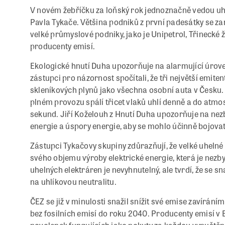
V novém žebříčku za loňský rok jednoznačně vedou uh
Pavla Tykače. Většina podniků z první padesátky se zam
velké průmyslové podniky, jako je Unipetrol, Třinecké ž
producenty emisí.
Ekologické hnutí Duha upozorňuje na alarmující úroveň
zástupci pro názornost spočítali, že tři největší emit
skleníkových plynů jako všechna osobní auta v Česku.
plném provozu spálí třicet vlaků uhlí denně a do atmo
sekund. Jiří Koželouh z Hnutí Duha upozorňuje na nez
energie a úspory energie, aby se mohlo účinně bojovat
Zástupci Tykačovy skupiny zdůrazňují, že velké uhelné
svého objemu výroby elektrické energie, která je nez
uhelných elektráren je nevyhnutelný, ale tvrdí, že se 
na uhlíkovou neutralitu.
ČEZ se již v minulosti snažil snížit své emise zavírán
bez fosilních emisí do roku 2040. Producenty emisí v 