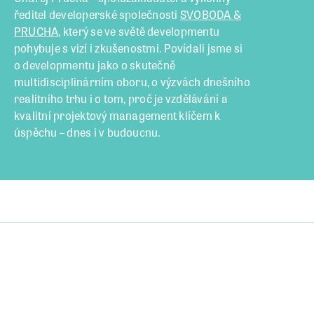
ředitel developerské společnosti
SVOBODA &
PRUCHA
, který se ve světě developmentu
pohybuje s vizí i zkušenostmi. Povídali jsme si
o developmentu jako o skutečně
multidisciplinárním oboru, o výzvách dnešního
realitního trhu i o tom, proč je vzdělávání a
kvalitní projektový management klíčem k
úspěchu – dnes i v budoucnu.