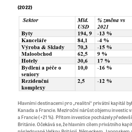
(2022)
Hlavními destinacemi pro „realitní“ privátní kapitál b
Kanada a Francie. Meziroční nárůst objemu investic v
a Francie (+21 %). Přitom investice pocházely předev
Británie. Očekává se, že hlavním cílem privátního kapi
následované Velkou Británií, Německem, Japonskem a