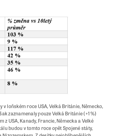
yly v loňském roce USA, Velká Británie, Německo,
šak zaznamenaly pouze Velká Británie (+1 %)
ším z USA, Kanady, Francie, Německa a Velké
tálu budou v tomto roce opět Spojené státy,
 Nizozemskem. Z desítky nejoblíbenějších