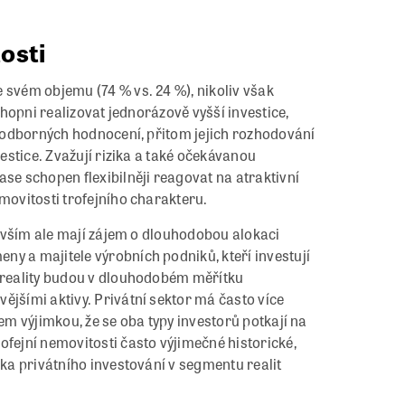
tosti
 svém objemu (74 % vs. 24 %), nikoliv však
schopni realizovat jednorázově vyšší investice,
le odborných hodnocení, přitom jejich rozhodování
vestice. Zvažují rizika a také očekávanou
ase schopen flexibilněji reagovat na atraktivní
movitosti trofejního charakteru.
edevším ale mají zájem o dlouhodobou alokaci
y a majitele výrobních podniků, kteří investují
e reality budou v dlouhodobém měřítku
ějšími aktivy. Privátní sektor má často více
šem výjimkou, že se oba typy investorů potkají na
ofejní nemovitosti často výjimečné historické,
ika privátního investování v segmentu realit