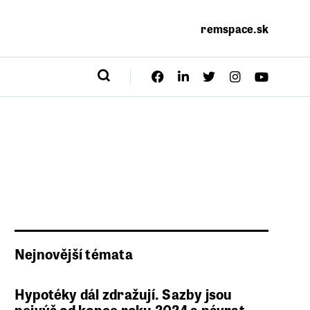
remspace.sk
Nejnovější témata
Hypotéky dál zdražují. Sazby jsou
nejvýš od konce roku 2024 a návrat