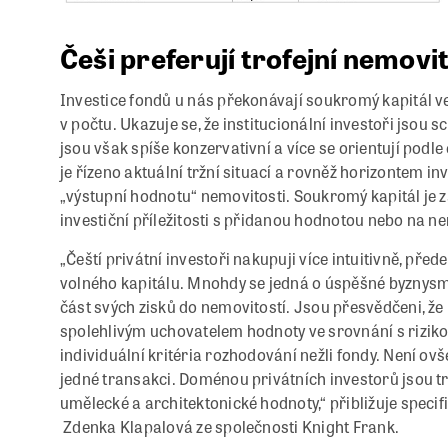
Češi preferují trofejní nemovi
Investice fondů u nás překonávají soukromý kapitál ve
v počtu. Ukazuje se, že institucionální investoři jsou 
jsou však spíše konzervativní a více se orientují pod
je řízeno aktuální tržní situací a rovněž horizontem in
„výstupní hodnotu“ nemovitosti. Soukromý kapitál je z
investiční příležitosti s přidanou hodnotou nebo na ne
„Čeští privátní investoři nakupuji více intuitivně, př
volného kapitálu. Mnohdy se jedná o úspěšné byznysmen
část svých zisků do nemovitostí. Jsou přesvědčeni, ž
spolehlivým uchovatelem hodnoty ve srovnání s rizikov
individuální kritéria rozhodování nežli fondy. Není ov
jedné transakci. Doménou privátních investorů jsou tr
umělecké a architektonické hodnoty,“ přibližuje specif
Zdenka Klapalová ze společnosti Knight Frank.