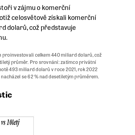
estoři v zájmu o komerční
totiž celosvětově získali komerční
rd dolarů, což představuje
mu.
ch proinvestovali celkem 440 miliard dolarů, což
etiletý průměr. Pro srovnání: zatímco privátní
dnotě 493 miliard dolarů v roce 2021, rok 2022
i a nacházel se 62 % nad desetiletým průměrem.
stic