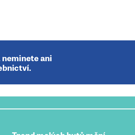
a neminete ani
ebnictví.
Trend malých bytů mění