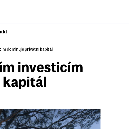
akt
cím dominuje privátní kapitál
ím investicím
 kapitál