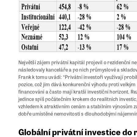
Největší zájem privátní kapitál projevil o rezidenční 
následovaly kanceláře a po nich průmyslové a skladov
Frank k tomu uvádí: “Privátní investoři využívají probí
pozice, což jim dává konkurenční výhodu proti velkým in
financování a často mají kratší investiční horizont. R
jedince spíš počátečním krokem do realitních investic,
vzhledem k atraktivním cenám a stabilním výnosům z
dobře umístěné nemovitosti s dlouhodobými nájemním
Globální privátní investice do 