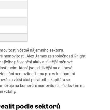
nemovitosti včetně nájemního sektoru,
é nemovitosti. Alex James ze společnosti Knight
hajícího přecenění aktiv a silnější měnové
stitucím, které jsou citlivější na dluhové
ezidenční nemovitosti jsou pro velmi bonitní
 ovšem větší část privátního kapitálu se
aměřuje na komerční nemovitosti, především na
i vztahy.
realit podle sektorů