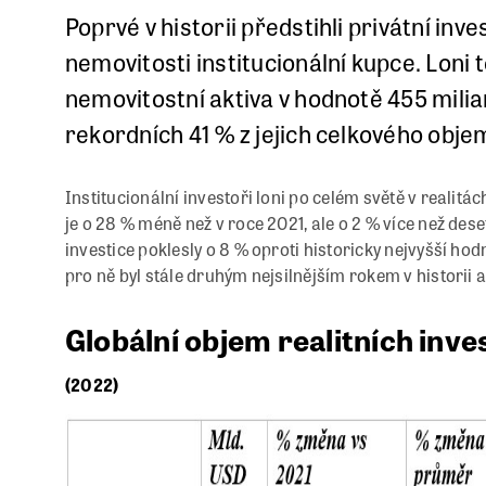
Poprvé v historii předstihli privátní inv
nemovitosti institucionální kupce. Loni 
nemovitostní aktiva v hodnotě 455 milia
rekordních 41 % z jejich celkového obje
Institucionální investoři loni po celém světě v realitá
je o 28 % méně než v roce 2021, ale o 2 % více než des
investice poklesly o 8 % oproti historicky nejvyšší ho
pro ně byl stále druhým nejsilnějším rokem v histori
Globální objem realitních inve
(2022)